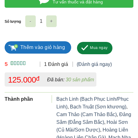
Tư vấn thuốc và đặt hàng
Số lượng
Đại Tràng Hoàn Bà Giằng số lượng
Thêm vào giỏ hàng
Mua ngay
5
1 Đánh giá
(Đánh giá ngay)
5.00
1
trên 5
dựa trên
125.000
đ
Đã bán:
30 sản phẩm
đánh giá
Thành phần
Bạch Linh (Bạch Phục Linh/Phục
Linh)
,
Bạch Truật (Sơn khương)
,
Cam Thảo (Cam Thảo Bắc)
,
Đảng
Sâm (Đẳng Sâm Bắc)
,
Hoài Sơn
(Củ Mài/Sơn Dược)
,
Hoàng Liên
(Hoàng Liên Chân Gà)
,
Mạch Nha