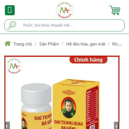
Skip
to
content
Tìm
kiếm:
/
/
/
Trang chủ
Sản Phẩm
Hệ tiêu hóa, gan mật
Kháng
acid, chống trào ngược, viêm loét
1/7