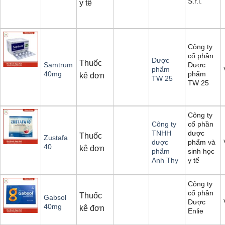
S.r.l.
y tế
Công ty
cổ phần
Dược
Thuốc
Dược
Samtrum
phẩm
phẩm
40mg
kê đơn
TW 25
TW 25
Công ty
cổ phần
Công ty
dược
TNHH
Thuốc
Zustafa
phẩm và
dược
40
kê đơn
sinh học
phẩm
y tế
Anh Thy
Công ty
cổ phần
Thuốc
Gabsol
Dược
40mg
kê đơn
Enlie