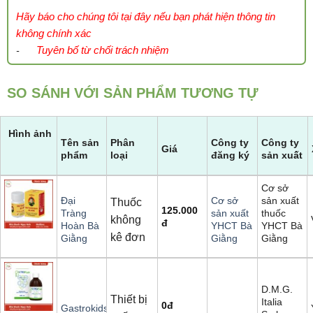
Hãy báo cho chúng tôi tại đây nếu bạn phát hiện thông tin
không chính xác
Tuyên bố từ chối trách nhiệm
-
SO SÁNH VỚI SẢN PHẨM TƯƠNG TỰ
Hình ảnh
Tên sản
Phân
Công ty
Công ty
Giá
phẩm
loại
đăng ký
sản xuất
Cơ sở
sản xuất
Đại
Cơ sở
Thuốc
125.000
thuốc
Tràng
sản xuất
không
đ
YHCT Bà
Hoàn Bà
YHCT Bà
kê đơn
Giằng
Giằng
Giằng
D.M.G.
Thiết bị
Italia
0
đ
Gastrokids