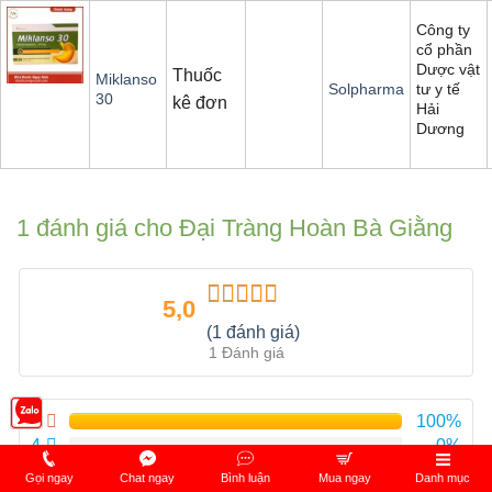
Công ty
cổ phần
Dược vật
Thuốc
Miklanso
tư y tế
Solpharma
30
kê đơn
Hải
Dương
1 đánh giá cho
Đại Tràng Hoàn Bà Giằng
5,0
Được xếp
(1 đánh giá)
hạng
5.00
5
1 Đánh giá
sao
5
100%
4
0%
3
0%
Gọi ngay
Chat ngay
Bình luận
Mua ngay
Danh mục