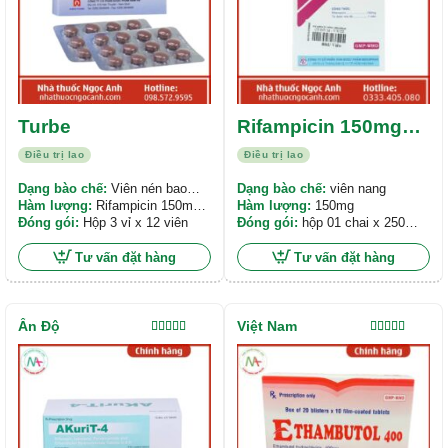
Turbe
Rifampicin 150mg
Mekophar
Điều trị lao
Điều trị lao
Dạng bào chế:
Viên nén bao
Dạng bào chế:
viên nang
phim
Hàm lượng:
Rifampicin 150mg,
Hàm lượng:
150mg
Isoniazid 100mg
Đóng gói:
Hộp 3 vỉ x 12 viên
Đóng gói:
hộp 01 chai x 250
viên
Tư vấn đặt hàng
Tư vấn đặt hàng
Ấn Độ
Việt Nam
Được xếp
Được xếp
hạng
5.00
5
hạng
5.00
5
sao
sao