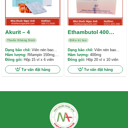
Akurit – 4
Ethambutol 400
Mekophar
Thuốc Kháng Sinh
Điều trị lao
Dạng bào chế:
Viên nén bao
Dạng bào chế:
Viên nén bao
phim
Hàm lượng:
Rifampin 150mg,
phim
Hàm lượng:
400mg
Isoniazid 75mg, Ethambutol
Đóng gói:
Hộp 15 vỉ x 6 viên
Đóng gói:
Hộp 20 vỉ x 10 viên
275mg, Pyrazinamide 400mg
Tư vấn đặt hàng
Tư vấn đặt hàng