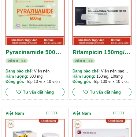
Pyrazinamide 500mg
Rifampicin 150mg/
Mekophar
Isoniazide 100mg
Điều trị lao
Điều trị lao
Artesan
Dạng bào chế:
Viên nén
Dạng bào chế:
Viên nén bao
Hàm lượng:
500 mg
phim
Hàm lượng:
150mg, 100mg
Đóng gói:
Hộp 10 vỉ x 10 viên
Đóng gói:
Hộp 100 vỉ x 10 viên,
giá tính theo vỉ
Tư vấn đặt hàng
Tư vấn đặt hàng
Việt Nam
Việt Nam
Được xếp
Được xếp
hạng
5.00
5
hạng
5.00
5
sao
sao