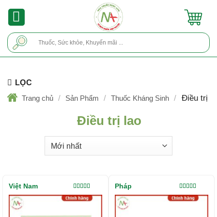
Skip
to
content
Tìm
kiếm:
LỌC
/
/
/
Điều trị l
Trang chủ
Sản Phẩm
Thuốc Kháng Sinh
Điều trị lao
Việt Nam
Pháp
Được xếp
Được xếp
hạng
5.00
5
hạng
5.00
5
sao
sao