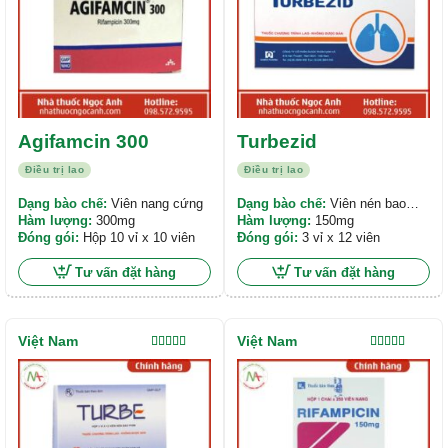
Agifamcin 300
Turbezid
Điều trị lao
Điều trị lao
Dạng bào chế:
Viên nang cứng
Dạng bào chế:
Viên nén bao
Hàm lượng:
300mg
phim
Hàm lượng:
150mg
Đóng gói:
Hộp 10 vỉ x 10 viên
Đóng gói:
3 vỉ x 12 viên
Tư vấn đặt hàng
Tư vấn đặt hàng
Việt Nam
Việt Nam
Được xếp
Được xếp
hạng
5.00
5
hạng
5.00
5
sao
sao