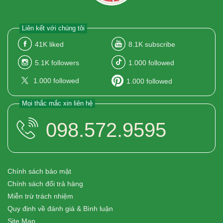
Liên kết với chúng tôi
41K
liked
8.1K
subscribe
5.1K
followers
1.000
followed
1.000
followed
1.000
followed
Mọi thắc mắc xin liên hệ
098.572.9595
Chính sách bảo mật
Chính sách đổi trả hàng
Miễn trừ trách nhiệm
Quy định về đánh giá & Bình luận
Site Map