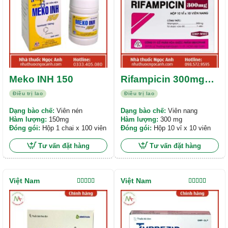
Meko INH 150
Rifampicin 300mg
Mekophar
Điều trị lao
Điều trị lao
Dạng bào chế:
Viên nén
Dạng bào chế:
Viên nang
Hàm lượng:
150mg
Hàm lượng:
300 mg
Đóng gói:
Hộp 1 chai x 100 viên
Đóng gói:
Hộp 10 vỉ x 10 viên
Tư vấn đặt hàng
Tư vấn đặt hàng
Việt Nam
Việt Nam
Được xếp
Được xếp
hạng
5.00
5
hạng
4.00
sao
5 sao