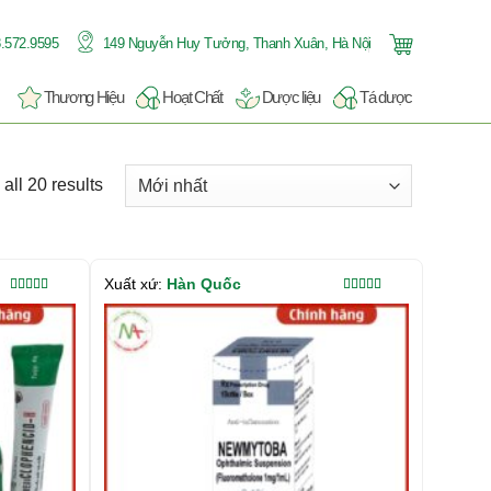
.572.9595
149 Nguyễn Huy Tưởng, Thanh Xuân, Hà Nội
Thương Hiệu
Hoạt Chất
Dược liệu
Tá dược
all 20 results
Xuất xứ:
Hàn Quốc
Được xếp
Được xếp
hạng
5.00
5
hạng
5.00
5
sao
sao