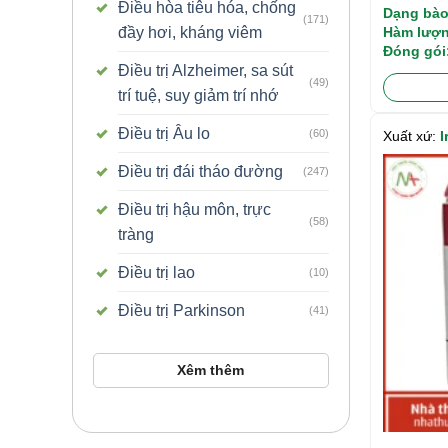
Điều hòa tiêu hóa, chống
Dạng bào
(171)
đầy hơi, kháng viêm
Hàm lượn
Betametha
Đóng gói
Điều trị Alzheimer, sa sút
(49)
trí tuệ, suy giảm trí nhớ
Điều trị Âu lo
(60)
Xuất xứ:
I
Điều trị đái tháo đường
(247)
Điều trị hậu môn, trực
(58)
tràng
Điều trị lao
(10)
Điều trị Parkinson
(41)
Xêm thêm