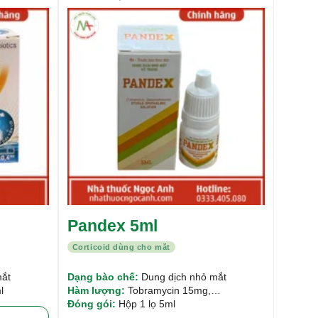
Được xếp
Được xếp
hạng
5.00
5
hạng
5.00
5
sao
sao
Pandex 5ml
Corticoid dùng cho mắt
mắt
Dạng bào chế:
Dung dịch nhỏ mắt
l
Hàm lượng:
Tobramycin 15mg,
Dexamethasone Phosphat 5mg
Đóng gói:
Hộp 1 lọ 5ml