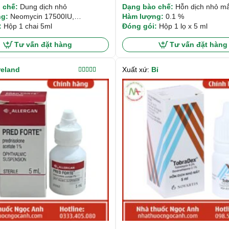
 chế:
Dung dịch nhỏ
Dạng bào chế:
Hỗn dịch nhỏ mắ
g:
Neomycin 17500IU,
Hàm lượng:
0.1 %
son Natri Phosphat 5mg
:
Hộp 1 chai 5ml
Đóng gói:
Hộp 1 lọ x 5 ml
Tư vấn đặt hàng
Tư vấn đặt hàng
reland
Xuất xứ:
Bỉ
Được xếp
hạng
5.00
5
sao