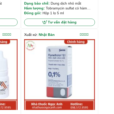
t
Dạng bào chế:
Dung dịch nhỏ mắt
Hàm lượng:
Tobramycin sulfat có hàm
lượng khoảng 15mg. Dexamethason có
Đóng gói:
Hộp 1 lọ 5 ml
hàm lượng 5mg.
Tư vấn đặt hàng
Xuất xứ:
Nhật Bản
Được xếp
Được xếp
hạng
5.00
5
hạng
5.00
5
sao
sao