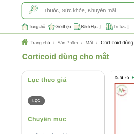
Skip
Tìm
to
kiếm:
content
Trang chủ
Giới thiệu
Bệnh Học
Tin Tức
/
/
/
Corticoid dùng
Trang chủ
Sản Phẩm
Mắt
Corticoid dùng cho mắt
Xuất xứ:
H
Lọc theo giá
Giá
Giá
thấp
cao
nhất
nhất
LỌC
Chuyên mục