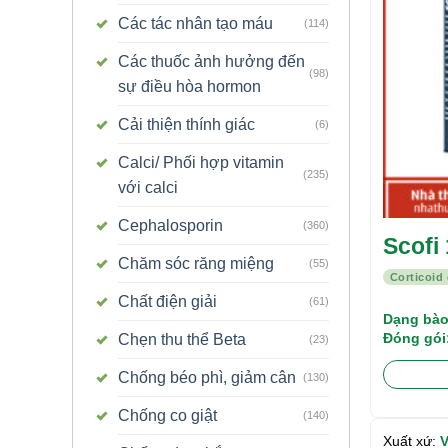
Các tác nhân tạo máu
(114)
Các thuốc ảnh hưởng đến
(98)
sự điều hòa hormon
Cải thiện thính giác
(6)
Calci/ Phối hợp vitamin
(235)
với calci
Cephalosporin
(360)
Scofi
Chăm sóc răng miệng
(55)
Corticoid
Chất điện giải
(61)
Dạng bào
Đóng gói
Chẹn thu thể Beta
(23)
Chống béo phì, giảm cân
(130)
Chống co giật
(140)
Xuất xứ:
V