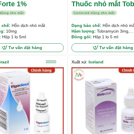
Forte 1%
Thuốc nhỏ mắt To
5ml
 dùng cho mắt
Corticoid dùng cho mắt
 chế:
Hỗn dịch nhỏ mắt
Dạng bào chế:
Hỗn dịch nhỏ mắ
g:
10mg
Hàm lượng:
Tobramycin 3mg,
:
Hộp 1 lọ 5ml
Dexamethason 1mg/1ml
Đóng gói:
Hộp 1 lọ 5 ml
Tư vấn đặt hàng
Tư vấn đặt hàng
razil
Xuất xứ:
Iceland
Được xếp
hạng
5.00
5
sao