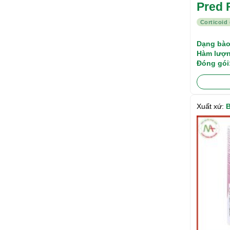
Pred 
Corticoid
Dạng bào
Hàm lượn
Đóng gói
Xuất xứ:
B