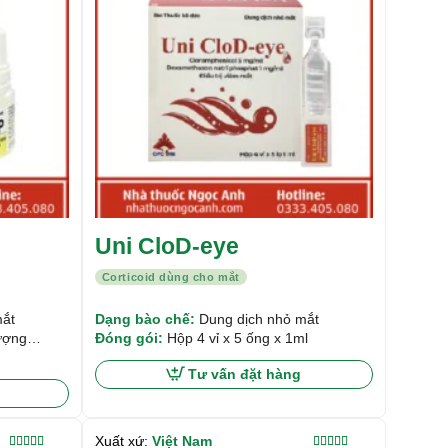
Uni CloD-eye
Corticoid dùng cho mắt
mắt
Dạng bào chế:
Dung dịch nhỏ mắt
ượng
Đóng gói:
Hộp 4 vỉ x 5 ống x 1ml
ate có
Tư vấn đặt hàng
Xuất xứ:
Việt Nam