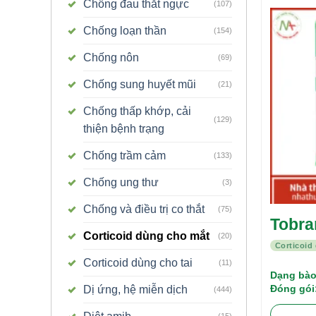
Chống đau thắt ngực
(107)
Chống loạn thần
(154)
Chống nôn
(69)
Chống sung huyết mũi
(21)
Chống thấp khớp, cải
(129)
thiện bệnh trạng
Chống trầm cảm
(133)
Chống ung thư
(3)
Chống và điều trị co thắt
(75)
Tobr
Corticoid dùng cho mắt
(20)
Corticoid
Corticoid dùng cho tai
(11)
Dạng bào
Đóng gói
Dị ứng, hệ miễn dịch
(444)
(15)