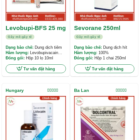
Levobupi-BFS 25 mg
Sevorane 250ml
Gây mê-gây tê
Gây mê-gây tê
Dạng bào chế:
Dung dịch tiêm
Dạng bào chế:
Dung dịch hít
Hàm lượng:
Levobupivacain
Hàm lượng:
100%
hydroclorid 25 mg/10mL
Đóng gói:
Hộp 10 lọ 10ml
Đóng gói:
Hộp 1 chai 250ml
Tư vấn đặt hàng
Tư vấn đặt hàng
Hungary
Ba Lan
Được xếp
Được xếp
hạng
5.00
5
hạng
5.00
5
sao
sao