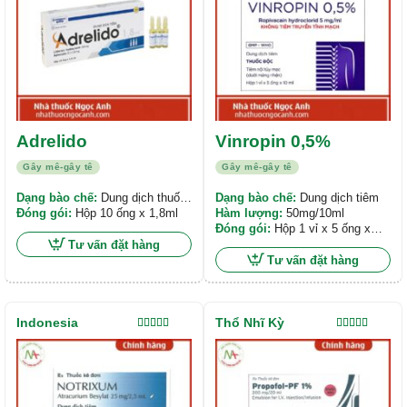
Adrelido
Vinropin 0,5%
Gây mê-gây tê
Gây mê-gây tê
Dạng bào chế:
Dung dịch thuốc
Dạng bào chế:
Dung dịch tiêm
tiêm
Đóng gói:
Hộp 10 ống x 1,8ml
Hàm lượng:
50mg/10ml
Đóng gói:
Hộp 1 vỉ x 5 ống x
10ml
Tư vấn đặt hàng
Tư vấn đặt hàng
Indonesia
Thổ Nhĩ Kỳ
Được xếp
Được xếp
hạng
5.00
5
hạng
4.00
sao
5 sao