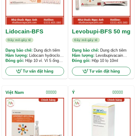
Lidocain-BFS
Levobupi-BFS 50 mg
Gây mê-gây tê
Gây mê-gây tê
Dạng bào chế:
Dung dịch tiêm
Dạng bào chế:
Dung dịch tiêm
Hàm lượng:
Lidocain hydroclorid
Hàm lượng:
Levobupivacain
200 mg/10mL
Đóng gói:
Hộp 10 vỉ. Vỉ 5 ống
hydroclorid 50 mg/10mL
Đóng gói:
Hộp 10 lọ 10ml
nhựa x 2 ml
Tư vấn đặt hàng
Tư vấn đặt hàng
Việt Nam
Ý
Được xếp
Được xếp
hạng
5.00
5
hạng
5.00
5
sao
sao