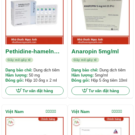
Pethidine-hameln
Anaropin 5mg/ml
50mg/ml
Gây mê-gây tê
Gây mê-gây tê
Dạng bào chế:
Dung dịch tiêm
Dạng bào chế:
Dung dịch tiêm
Hàm lượng:
50 mg
Hàm lượng:
5mg/ml
Đóng gói:
Hộp 10 ống x 2 ml
Đóng gói:
Hộp 5 ống tiêm 10ml
Tư vấn đặt hàng
Tư vấn đặt hàng
Việt Nam
Việt Nam
Được xếp
Được xếp
hạng
5.00
5
hạng
5.00
5
sao
sao