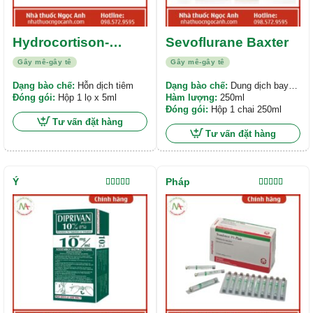
Hydrocortison-
Sevoflurane Baxter
Lidocain-Richter
Gây mê-gây tê
Gây mê-gây tê
Dạng bào chế:
Hỗn dịch tiêm
Dạng bào chế:
Dung dịch bay
Đóng gói:
Hộp 1 lọ x 5ml
hơi
Hàm lượng:
250ml
Đóng gói:
Hộp 1 chai 250ml
Tư vấn đặt hàng
Tư vấn đặt hàng
Ý
Pháp
Được xếp
Được xếp
hạng
5.00
5
hạng
5.00
5
sao
sao