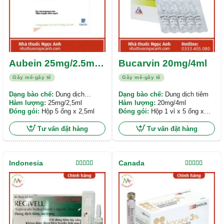
Aubein 25mg/2.5ml
Bucarvin 20mg/4ml
solution for
Gây mê-gây tê
Gây mê-gây tê
injection/ infusion
Dạng bào chế:
Dung dịch
Dạng bào chế:
Dung dịch tiêm
tiêm/truyền
Hàm lượng:
25mg/2,5ml
Hàm lượng:
20mg/4ml
Đóng gói:
Hộp 5 ống x 2,5ml
Đóng gói:
Hộp 1 vỉ x 5 ống x
4ml
Tư vấn đặt hàng
Tư vấn đặt hàng
Indonesia
Canada
Được xếp
Được xếp
hạng
5.00
5
hạng
5.00
5
sao
sao