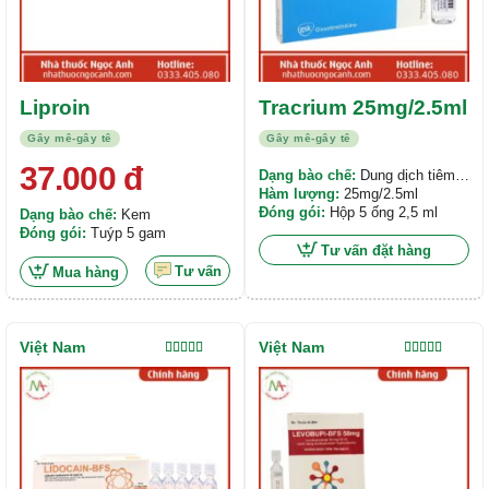
Liproin
Tracrium 25mg/2.5ml
Gây mê-gây tê
Gây mê-gây tê
37.000
đ
Dạng bào chế:
Dung dịch tiêm,
truyền tĩnh mạch
Hàm lượng:
25mg/2.5ml
Đóng gói:
Hộp 5 ống 2,5 ml
Dạng bào chế:
Kem
Đóng gói:
Tuýp 5 gam
Tư vấn đặt hàng
Tư vấn
Mua hàng
Việt Nam
Việt Nam
Được xếp
Được xếp
hạng
5.00
5
hạng
5.00
5
sao
sao