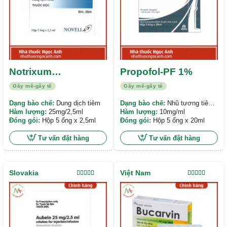
Notrixum
Propofol-PF 1%
25mg/2,5ml
Gây mê-gây tê
Gây mê-gây tê
Dạng bào chế:
Dung dịch tiêm
Dạng bào chế:
Nhũ tương tiêm
Hàm lượng:
25mg/2,5ml
hoặc truyền tĩnh mạch
Hàm lượng:
10mg/ml
Đóng gói:
Hộp 5 ống x 2,5ml
Đóng gói:
Hộp 5 ống x 20ml
Tư vấn đặt hàng
Tư vấn đặt hàng
Slovakia
Việt Nam
Được xếp
Được xếp
hạng
5.00
5
hạng
5.00
5
sao
sao