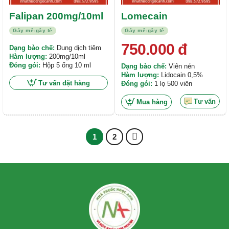
Falipan 200mg/10ml
Lomecain
Gây mê-gây tê
Gây mê-gây tê
750.000
đ
Dạng bào chế:
Dung dịch tiêm
Hàm lượng:
200mg/10ml
Đóng gói:
Hộp 5 ống 10 ml
Dạng bào chế:
Viên nén
Hàm lượng:
Lidocain 0,5%
Tư vấn đặt hàng
Đóng gói:
1 lọ 500 viên
Tư vấn
Mua hàng
1
2