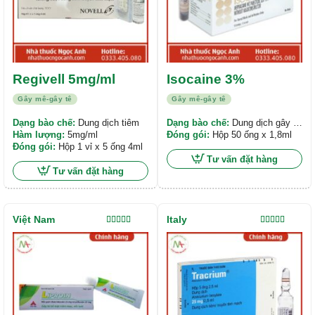
Regivell 5mg/ml
Isocaine 3%
Gây mê-gây tê
Gây mê-gây tê
Dạng bào chế:
Dung dịch tiêm
Dạng bào chế:
Dung dịch gây tê
Hàm lượng:
5mg/ml
nha khoa
Đóng gói:
Hộp 50 ống x 1,8ml
Đóng gói:
Hộp 1 vỉ x 5 ống 4ml
Tư vấn đặt hàng
Tư vấn đặt hàng
Việt Nam
Italy
Được xếp
Được xếp
hạng
5.00
5
hạng
5.00
5
sao
sao