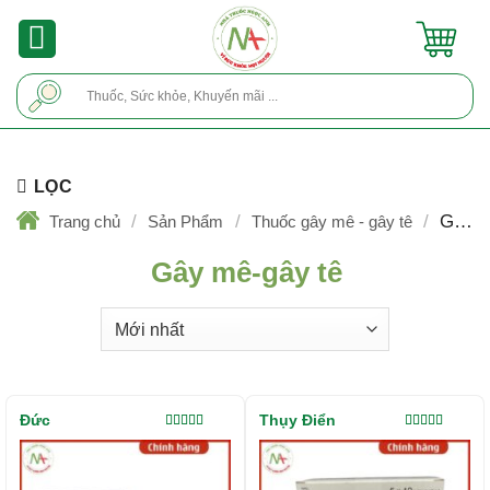
Skip
to
content
Tìm
kiếm:
LỌC
/
/
/
Gây
Trang chủ
Sản Phẩm
Thuốc gây mê - gây tê
mê-gây tê
Gây mê-gây tê
Đức
Thụy Điển
Được xếp
Được xếp
hạng
5.00
5
hạng
5.00
5
sao
sao