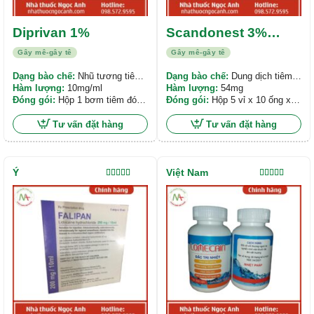
Diprivan 1%
Scandonest 3%
Plain
Gây mê-gây tê
Gây mê-gây tê
Dạng bào chế:
Nhũ tương tiêm
Dạng bào chế:
Dung dịch tiêm
hoặc truyền tĩnh mạch
Hàm lượng:
10mg/ml
dùng trong nha khoa
Hàm lượng:
54mg
Đóng gói:
Hộp 1 bơm tiêm đóng
Đóng gói:
Hộp 5 vỉ x 10 ống x
sẵn 50ml thuốc
1,8ml
Tư vấn đặt hàng
Tư vấn đặt hàng
Ý
Việt Nam
Được xếp
Được xếp
hạng
5.00
5
hạng
5.00
5
sao
sao