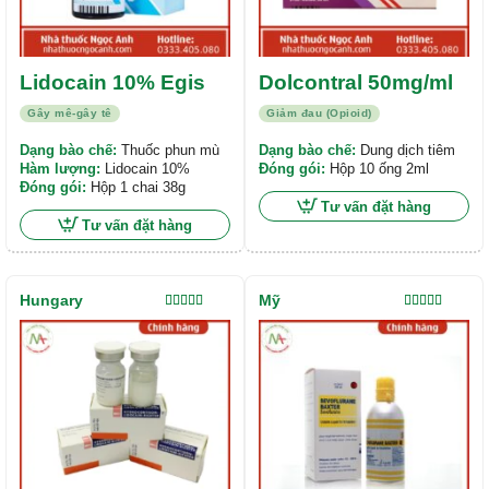
Lidocain 10% Egis
Dolcontral 50mg/ml
Gây mê-gây tê
Giảm đau (Opioid)
Dạng bào chế:
Thuốc phun mù
Dạng bào chế:
Dung dịch tiêm
Hàm lượng:
Lidocain 10%
Đóng gói:
Hộp 10 ống 2ml
Đóng gói:
Hộp 1 chai 38g
Tư vấn đặt hàng
Tư vấn đặt hàng
Hungary
Mỹ
Được xếp
Được xếp
hạng
5.00
5
hạng
5.00
5
sao
sao