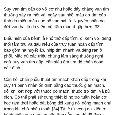
Suy van tim cấp do vỡ cơ nhú hoặc dây chằng van tim
thường xảy ra một vài ngày sau nhồi máu cơ tim cấp
tính do thiếu máu cục bộ van hai lá. Nguyên nhân do
đứt van hai lá do viêm nội tâm mạc ít gặp hơn.[33]
Biểu hiện của bệnh là khó thở cấp tính, đi kèm với tiếng
thổi tâm thu và dấu hiệu của trụy tuần hoàn cấp tính
bao gồm hạ huyết áp, nhịp tim nhanh và tiếng ran ở
phổi. Mặc dù các triệu chứng lâm sàng thường nghi
ngờ suy van tim cấp, cần siêu âm tim để chẩn đoán
xác định
Cần hội chẩn phẫu thuật tim mạch khẩn cấp trong khi
duy trì bệnh nhân ổn định bằng các thuốc giãn mạch,
đội khi kết hợp với thuốc co mạch, thuốc trợ tim, và bù
dịch. Có thể phải sử dụng thiết bị hỗ trợ tuần hoàn cơ
học tạm thời hoặc đặt bóng đối xung nội động mạch chủ
trong khi chờ phẫu thuật.[34] Tỷ lệ tử vong dự kiến ở
bệnh nhân suy van tim cấp tính vẫn cao dù đã được