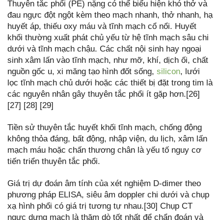
Thuyên tắc phổi (PE) nặng có thể biểu hiện khó thở và
đau ngực đột ngột kèm theo mạch nhanh, thở nhanh, hạ
huyết áp, thiếu oxy máu và tĩnh mạch cổ nổi. Huyết
khối thường xuất phát chủ yếu từ hệ tĩnh mạch sâu chi
dưới và tĩnh mạch chậu. Các chất nội sinh hay ngoại
sinh xâm lấn vào tĩnh mạch, như mỡ, khí, dịch ối, chất
nguồn gốc u, xi măng tạo hình đốt sống,
silicon
, lưới
lọc tĩnh mạch chủ dưới hoặc các thiết bị đặt trong tim là
các nguyên nhân gây thuyên tắc phổi ít gặp hơn.[26]
[27] [28] [29]
Tiền sử thuyên tắc huyết khối tĩnh mạch, chống động
không thỏa đáng, bất động, nhập viện, du lịch, xâm lấn
mạch máu hoặc chấn thương chân là yếu tố nguy cơ
tiến triển thuyên tắc phổi.
Giá trị dự đoán âm tính của xét nghiệm D-dimer theo
phương pháp ELISA, siêu âm doppler chi dưới và chụp
xạ hình phổi có giá trị tương tự nhau.[30] Chụp CT
ngực dựng mạch là thăm dò tốt nhất để chẩn đoán và