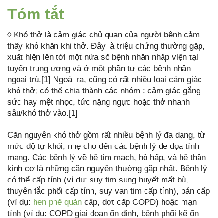
Tóm tắt
◊ Khó thở là cảm giác chủ quan của người bệnh cảm
thấy khó khăn khi thở. Đây là triệu chứng thường gặp,
xuất hiện lên tới một nửa số bệnh nhân nhập viện tại
tuyến trung ương và ở một phần tư các bệnh nhân
ngoại trú.[1] Ngoài ra, cũng có rất nhiều loại cảm giác
khó thở; có thể chia thành các nhóm : cảm giác gắng
sức hay mệt nhọc, tức nặng ngực hoặc thở nhanh
sâu/khó thở vào.[1]
Căn nguyên khó thở gồm rất nhiều bệnh lý đa dạng, từ
mức độ tự khỏi, nhẹ cho đến các bệnh lý đe dọa tính
mạng. Các bệnh lý về hệ tim mạch, hô hấp, và hệ thần
kinh cơ là những căn nguyên thường gặp nhất. Bệnh lý
có thể cấp tính (ví dụ: suy tim sung huyết mất bù,
thuyên tắc phổi cấp tính, suy van tim cấp tính), bán cấp
(ví dụ:
hen phế quản
cấp, đợt cấp COPD) hoặc mạn
tính (ví dụ: COPD giai đoạn ổn định, bệnh phổi kẽ ổn