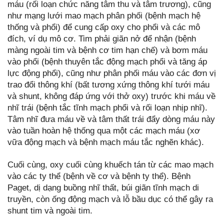
máu (rối loạn chức năng tâm thu và tâm trương), cũng
như mạng lưới mao mạch phân phối (bệnh mạch hệ
thống và phổi) để cung cấp oxy cho phổi và các mô
đích, ví dụ mô cơ. Tim phải giãn nở để nhận (bệnh
màng ngoài tim và bệnh cơ tim hạn chế) và bơm máu
vào phổi (bệnh thuyên tắc động mạch phổi và tăng áp
lực động phổi), cũng như phân phối máu vào các đơn vị
trao đổi thông khí (bất tương xứng thông khí tưới máu
và shunt, không đáp ứng với thở oxy) trước khi máu về
nhĩ trái (bệnh tắc tĩnh mạch phổi và rối loạn nhịp nhĩ).
Tâm nhĩ đưa máu về và tâm thất trái đẩy dòng máu này
vào tuần hoàn hệ thống qua một các mạch máu (xơ
vữa động mạch và bệnh mạch máu tắc nghẽn khác).
Cuối cùng, oxy cuối cùng khuếch tán từ các mao mạch
vào các ty thể (bệnh về cơ và bệnh ty thể). Bệnh
Paget, dị dạng buồng nhĩ thất, búi giãn tĩnh mạch di
truyền, còn ống động mạch và lỗ bầu dục có thể gây ra
shunt tim và ngoài tim.