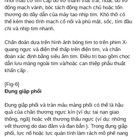
nhồi máu cơ tim cấp do vỡ thành thất trái, hoặc dò vỡ
động mạch vành, bóc tách động mạch chủ hoặc tổn
thương do dây dẫn của máy tạo nhịp tim. Khó thở có
thể kèm theo tĩnh mạch cổ nổi và phù mặt, sốc, tím đầu
chi và nhịp tim nhanh.
Chẩn đoán dựa trên hình ảnh bóng tim to trên phim X-
quang ngực và điện thế thấp trên điện tim, và chẩn
đoán xác định bằng siêu âm tim. Điều trị bao gồm chọc
dẫn lưu màng ngoài tim và/hoặc can thiệp phẫu thuật
khẩn cấp .
[Fig-6]
Đụng giập phổi
Đụng giập phổi và tràn máu màng phổi có thể là hậu
quả của chấn thương ngực kín (ví dụ: tai nạn giao
thông, ngã) hoặc vết thương thấu ngực (ví dụ: những
vết thương do dao đâm và đạn bắn ). Trong đụng giập
phổi, lực nổ hoặc lực quán tính làm rách mô phế nang