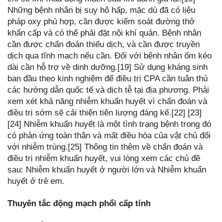
Những bệnh nhân bị suy hô hấp, mặc dù đã có liệu
pháp oxy phù hợp, cần được kiểm soát đường thở
khẩn cấp và có thể phải đặt nội khí quản. Bệnh nhân
cần được chẩn đoán thiếu dịch, và cần được truyền
dịch qua tĩnh mạch nếu cần. Đối với bệnh nhân ốm kéo
dài cần hỗ trợ về dinh dưỡng.[19] Sử dụng kháng sinh
ban đầu theo kinh nghiệm để điều trị CPA cần tuân thủ
các hướng dẫn quốc tế và dịch tễ tại địa phương. Phải
xem xét khả năng nhiễm khuẩn huyết vì chẩn đoán và
điều trị sớm sẽ cải thiện tiên lượng đáng kể.[22] [23]
[24] Nhiễm khuẩn huyết là một tình trạng bệnh trong đó
có phản ứng toàn thân và mất điều hòa của vật chủ đối
với nhiễm trùng.[25] Thông tin thêm về chẩn đoán và
điều trị nhiễm khuẩn huyết, vui lòng xem các chủ đề
sau: Nhiễm khuẩn huyết ở người lớn và Nhiễm khuẩn
huyết ở trẻ em.
Thuyên tắc động mạch phổi cấp tính