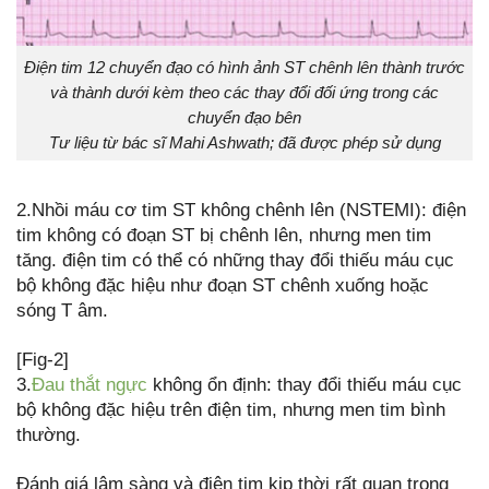
Điện tim 12 chuyển đạo có hình ảnh ST chênh lên thành trước
và thành dưới kèm theo các thay đổi đối ứng trong các
chuyển đạo bên
Tư liệu từ bác sĩ Mahi Ashwath; đã được phép sử dụng
2.Nhồi máu cơ tim ST không chênh lên (NSTEMI): điện
tim không có đoạn ST bị chênh lên, nhưng men tim
tăng. điện tim có thể có những thay đổi thiếu máu cục
bộ không đặc hiệu như đoạn ST chênh xuống hoặc
sóng T âm.
[Fig-2]
3.
Đau thắt ngực
không ổn định: thay đổi thiếu máu cục
bộ không đặc hiệu trên điện tim, nhưng men tim bình
thường.
Đánh giá lâm sàng và điện tim kịp thời rất quan trọng