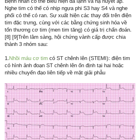
Bệnh nhân có thể biểu hiện da lạnh và hạ huyết áp.
Nghe tim có thể có nhịp ngựa phi S3 hay S4 và nghe
phổi có thể có ran. Sự xuất hiện các thay đổi trên điện
tim đặc trưng, cùng với các bằng chứng sinh hóa về
tổn thương cơ tim (men tim tăng) có giá trị chẩn đoán.
[8] [9]Trên lâm sàng, hội chứng vành cấp được chia
thành 3 nhóm sau:
1.
Nhồi máu cơ tim
có ST chênh lên (STEMI): điện tim
có hình ảnh đoạn ST chênh lên ổn định tại hai hoặc
nhiều chuyển đạo liên tiếp về mặt giải phẫu