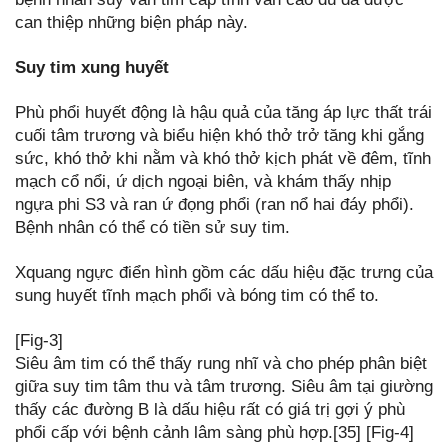
can thiệp những biện pháp này.
Suy tim xung huyết
Phù phổi huyết động là hậu quả của tăng áp lực thất trái
cuối tâm trương và biểu hiện khó thở trở tăng khi gắng
sức, khó thở khi nằm và khó thở kịch phát về đêm, tĩnh
mạch cổ nổi, ứ dịch ngoại biên, và khám thấy nhịp
ngựa phi S3 và ran ứ đọng phổi (ran nổ hai đáy phổi).
Bệnh nhân có thể có tiền sử suy tim.
Xquang ngực điển hình gồm các dấu hiệu đặc trưng của
sung huyết tĩnh mạch phổi và bóng tim có thể to.
[Fig-3]
Siêu âm tim có thể thấy rung nhĩ và cho phép phân biệt
giữa suy tim tâm thu và tâm trương. Siêu âm tại giường
thấy các đường B là dấu hiệu rất có giá trị gợi ý phù
phổi cấp với bệnh cảnh lâm sàng phù hợp.[35] [Fig-4]