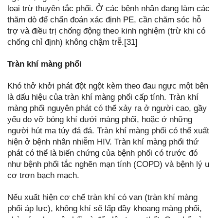
loại trừ thuyên tắc phổi. Ở các bệnh nhân đang làm các
thăm dò để chẩn đoán xác định PE, cần chăm sóc hỗ
trợ và điều trị chống động theo kinh nghiệm (trừ khi có
chống chỉ định) không chậm trễ.[31]
Tràn khí màng phổi
Khó thở khởi phát đột ngột kèm theo đau ngực một bên
là dấu hiệu của tràn khí màng phổi cấp tính. Tràn khí
màng phổi nguyên phát có thể xảy ra ở người cao, gầy
yếu do vỡ bóng khí dưới màng phổi, hoặc ở những
người hút ma túy đá đá. Tràn khí màng phổi có thể xuất
hiện ở bệnh nhân nhiễm HIV. Tràn khí màng phổi thứ
phát có thể là biến chứng của bệnh phổi có trước đó
như bệnh phổi tắc nghẽn mạn tính (COPD) và bệnh lý u
cơ trơn bạch mạch.
Nếu xuất hiện cơ chế tràn khí có van (tràn khí màng
phổi áp lực), không khí sẽ lấp đầy khoang màng phổi,