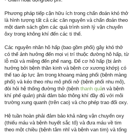
Phương pháp tiếp cận hữu ích trong chẩn đoán khó thở
là hình tượng tất cả các căn nguyên và chẩn đoán theo
một danh sách gồm các quá trình sinh lý vận chuyển
ôxy trong không khí đến các ti thể.
Các nguyên nhân hô hấp (bao gồm phổi) gây khó thở
có thể ảnh hưởng đến mọi vị trí thuộc đường hô hấp, từ
lỗ mũi và miệng đến phế nang. Để cơ hô hấp (bị ảnh
hưởng bởi bệnh thần kinh và bệnh cơ xương khớp) có
thể tạo áp lực âm trong khoang màng phổi (bệnh màng
phổi) và kéo theo nhu mô phổi nở (bệnh phổi nhu mô),
đòi hỏi hệ thống đường thở (bệnh
thanh quả
n và bệnh
khí phế quản) phải đảm bảo thông khí đầy đủ với môi
trường xung quanh (trên cao) và cho phép trao đổi oxy.
Hệ tuần hoàn phải đảm bảo khả năng vận chuyển oxy
(thiếu máu và bệnh huyết sắc tố) và đưa máu về tim
theo một chiều (bệnh tâm nhĩ và bệnh van tim) và tống