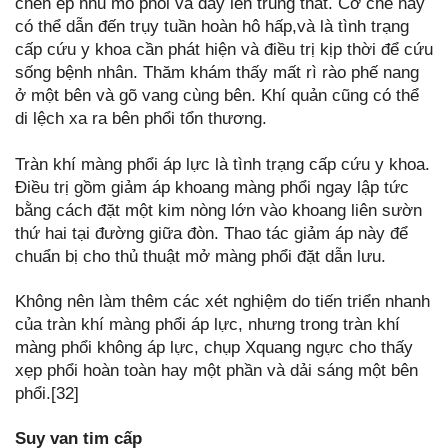
chèn ép nhu mô phổi và đẩy lên trung thất. Cơ chế này
có thể dẫn đến trụy tuần hoàn hô hấp,và là tình trạng
cấp cứu y khoa cần phát hiện và điều trị kịp thời để cứu
sống bệnh nhân. Thăm khám thấy mất rì rào phế nang
ở một bên và gõ vang cùng bên. Khí quản cũng có thể
di lệch xa ra bên phổi tổn thương.
Tràn khí màng phổi áp lực là tình trạng cấp cứu y khoa.
Điều trị gồm giảm áp khoang màng phổi ngay lập tức
bằng cách đặt một kim nòng lớn vào khoang liên sườn
thứ hai tại đường giữa đòn. Thao tác giảm áp này để
chuẩn bị cho thủ thuật mở màng phổi đặt dẫn lưu.
Không nên làm thêm các xét nghiệm do tiến triển nhanh
của tràn khí màng phổi áp lực, nhưng trong tràn khí
màng phổi không áp lực, chụp Xquang ngực cho thấy
xẹp phổi hoàn toàn hay một phần và dải sáng một bên
phổi.[32]
Suy van tim cấp