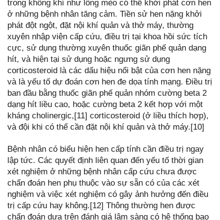
trong không khí như lông mèo có thể khởi phát cơn hen
ở những bệnh nhân tăng cảm. Tiền sử hen nặng khởi
phát đột ngột, đặt nội khí quản và thở máy, thường
xuyên nhập viện cấp cứu, điều trị tại khoa hồi sức tích
cực, sử dụng thường xuyên thuốc giãn phế quản dạng
hít, và hiện tại sử dụng hoặc ngưng sử dụng
corticosteroid là các dấu hiệu nổi bật của cơn hen nặng
và là yếu tố dự đoán cơn hen đe dọa tính mạng. Điều trị
ban đầu bằng thuốc giãn phế quản nhóm cường beta 2
dạng hít liều cao, hoặc cường beta 2 kết hợp với một
kháng cholinergic,[11] corticosteroid (ở liều thích hợp),
và đội khi có thể cần đặt nội khí quản và thở máy.[10]
Bệnh nhân có biểu hiện hen cấp tính cần điều trị ngay
lập tức. Các quyết định liên quan đến yếu tố thời gian
xét nghiệm ở những bệnh nhân cấp cứu chưa được
chẩn đoán hen phụ thuộc vào sự sẵn có của các xét
nghiệm và việc xét nghiệm có gây ảnh hưởng đến điều
trị cấp cứu hay không.[12] Thông thường hen được
chẩn đoán dựa trên đánh giá lâm sàng có hệ thống bao