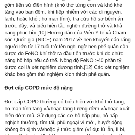
gồm tiền sử điển hình (khó thở từng cơn và khò khè
tăng vào ban đêm, khi tiếp nhiễm với các dị nguyên,
lạnh, hoặc khói; ho mạn tính), tra cứu hồ sơ bệnh án
trước đây, và biểu hiện tắc nghẽn đường thở và khả
năng phục hồi.[10] Hướng dẫn của Viện Y tế và Chăm
sóc Quốc gia (NICE) năm 2017 về hen khuyến cáo rằng
người lớn từ 17 tuổi trở lên nghi ngờ hen phế quản cần
được đo FeNO khí thở ra đầu tiên trước khi đo chức
năng hô hấp nếu có thể. Nồng độ FeNO >40 phần tỷ
được coi là xét nghiệm dương tính.[12] Các xét nghiệm
khác bao gồm thử nghiệm kích thích phế quản.
Đợt cấp COPD mức độ nặng
Đợt cấp COPD thường có biểu hiện với khó thở tăng,
ho mạn tính tăng và/hoặc tăng lượng đờm và/hoặc xuất
hiện đờm mủ. Sử dụng các cơ hô hấp phụ, hô hấp
nghịch thường, tím tái, phù ngoại vi mới, huyết động
không ổn định và/hoặc ý thức giảm (ví dụ: lú lẫn, li bì,