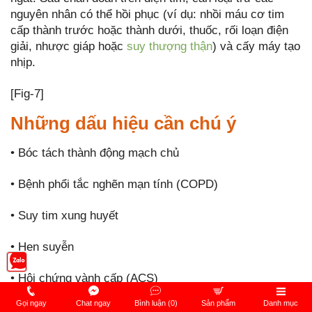
nguyên nhân có thể hồi phục (ví dụ: nhồi máu cơ tim
cấp thành trước hoặc thành dưới, thuốc, rối loạn điện
giải, nhược giáp hoặc
suy thượng thận
) và cấy máy tạo
nhịp.
[Fig-7]
Những dấu hiệu cần chú ý
• Bóc tách thành động mạch chủ
• Bệnh phổi tắc nghẽn mạn tính (COPD)
• Suy tim xung huyết
• Hen suyễn
• Hội chứng vành cấp (ACS)
Gọi ngay
Chat ngay
Bình luận (0)
Sản phẩm
Danh mục
• Các khối u phổi