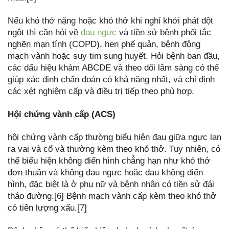
Nếu khó thở nặng hoặc khó thở khi nghỉ khởi phát đột
ngột thì cần hỏi về
đau ngực
và tiền sử bệnh phổi tắc
nghẽn mạn tính (COPD), hen phế quản, bệnh động
mạch vành hoặc suy tim sung huyết. Hỏi bệnh ban đầu,
các dấu hiệu khám ABCDE và theo dõi lâm sàng có thể
giúp xác định chẩn đoán có khả năng nhất, và chỉ định
các xét nghiệm cấp và điều trị tiếp theo phù hợp.
Hội chứng vành cấp (ACS)
hội chứng vành cấp thường biểu hiện đau giữa ngực lan
ra vai và cổ và thường kèm theo khó thở. Tuy nhiên, có
thể biểu hiện không điển hình chẳng hạn như khó thở
đơn thuần và không đau ngực hoặc đau không điển
hình, đặc biệt là ở phụ nữ và bệnh nhân có tiền sử đái
tháo đường.[6] Bệnh mạch vành cấp kèm theo khó thở
có tiên lượng xấu.[7]