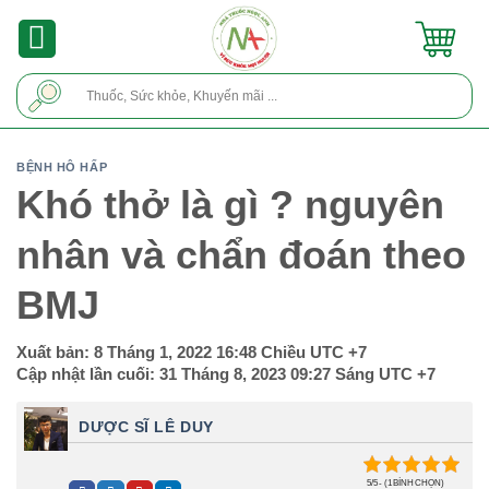
Skip
to
content
Tìm
kiếm:
BỆNH HÔ HẤP
Khó thở là gì ? nguyên
nhân và chẩn đoán theo
BMJ
Xuất bản:
8 Tháng 1, 2022 16:48 Chiều
UTC +7
Cập nhật lần cuối:
31 Tháng 8, 2023 09:27 Sáng
UTC +7
DƯỢC SĨ LÊ DUY
5/5 - (1 BÌNH CHỌN)