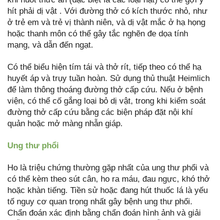
hít phải dị vật . Với đường thở có kích thước nhỏ, như
ở trẻ em và trẻ vị thành niên, và dị vật mắc ở hạ họng
hoặc thanh môn có thể gây tắc nghẽn đe dọa tính
mạng, và dẫn đến ngạt.
Có thể biểu hiện tím tái và thở rít, tiếp theo có thể hạ
huyết áp và trụy tuần hoàn. Sử dụng thủ thuật Heimlich
để làm thông thoáng đường thở cấp cứu. Nếu ở bệnh
viện, có thể cố gắng loại bỏ dị vật, trong khi kiểm soát
đường thở cấp cứu bằng các biện pháp đặt nội khí
quản hoặc mở màng nhẫn giáp.
Ung thư phổi
Ho là triệu chứng thường gặp nhất của ung thư phổi và
có thể kèm theo sút cân, ho ra máu, đau ngực, khó thở
hoặc khàn tiếng. Tiền sử hoặc đang hút thuốc lá là yếu
tố nguy cơ quan trọng nhất gây bệnh ung thư phổi.
Chẩn đoán xác định bằng chẩn đoán hình ảnh và giải