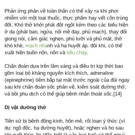
Phản ứng phản vệ toàn thân có thể xảy ra khi phơi
nhiễm với một loại thuốc, thực phẩm hay vết côn trùng
đốt. Khó thở khởi phát đột ngột kèm theo các biểu hiện
ở da (phát ban, ngứa, nổi mề đay, phù mạch), thay đổi
giọng nói, cảm giác nghẹn, phù lưỡi và phù mặt, thở
khò khè,
mạch nha
nh và hạ huyết áp. đội khi, có thể
xuất hiện buồn nôn, nôn và
tiêu chảy
.
Chẩn đoán dựa trên lâm sàng và điều trị kịp thời bao
gồm loại bỏ kháng nguyên kích thích, adrenaline
(epinephrine) tiêm bắp tại mặt trước ngoài của đùi ngay
sau khi chẩn đoán sốc phản vệ, kiểm soát đường thở,
và bồi phụ dịch có thể giúp bệnh nhân thoát sốc.[14]
Dị vật đường thở
Tiền sử bị bệnh động kinh, hôn mê, rối loạn ý thức (ví
dụ: ngộ độc, hạ đường huyết), hoặc nghẹn và ho sau
khi nuốt thức ăn (đặc biệt là các loại hạt) có thể gợi ý