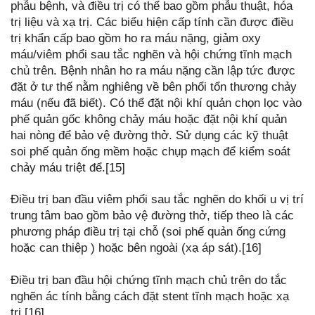
phẫu bệnh, và điều trị có thể bao gồm phẫu thuật, hóa
trị liệu và xạ trị. Các biểu hiện cấp tính cần được điều
trị khẩn cấp bao gồm ho ra máu nặng, giảm oxy
máu/viêm phổi sau tắc nghẽn và hội chứng tĩnh mạch
chủ trên. Bệnh nhân ho ra máu nặng cần lập tức được
đặt ở tư thế nằm nghiêng về bên phổi tổn thương chảy
máu (nếu đã biết). Có thể đặt nội khí quản chọn lọc vào
phế quản gốc không chảy máu hoặc đặt nội khí quản
hai nòng để bảo vệ đường thở. Sử dụng các kỹ thuật
soi phế quản ống mềm hoặc chụp mạch để kiểm soát
chảy máu triệt để.[15]
Điều trị ban đầu viêm phổi sau tắc nghẽn do khối u vị trí
trung tâm bao gồm bảo vệ đường thở, tiếp theo là các
phương pháp điều trị tại chỗ (soi phế quản ống cứng
hoặc can thiệp ) hoặc bên ngoài (xạ áp sát).[16]
Điều trị ban đầu hội chứng tĩnh mạch chủ trên do tắc
nghẽn ác tính bằng cách đặt stent tĩnh mạch hoặc xạ
trị.[16]