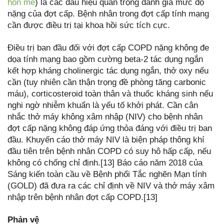
hôn mê
) là các dấu hiệu quan trọng đánh giá mức độ
nặng của đợt cấp. Bệnh nhân trong đợt cấp tính mạng
cần được điều trị tại khoa hồi sức tích cực.
Điều trị ban đầu đối với đợt cấp COPD nặng không đe
dọa tính mạng bao gồm cường beta-2 tác dụng ngắn
kết hợp kháng cholinergic tác dụng ngắn, thở oxy nếu
cần (tuy nhiên cần thận trọng đề phòng tăng carbonic
máu), corticosteroid toàn thân và thuốc kháng sinh nếu
nghi ngờ nhiễm khuẩn là yếu tố khởi phát. Cần cân
nhắc thở máy không xâm nhập (NIV) cho bệnh nhân
đợt cấp nặng không đáp ứng thỏa đáng với điều trị ban
đầu. Khuyến cáo thở máy NIV là biện pháp thông khí
đầu tiên trên bệnh nhân COPD có suy hô hấp cấp, nếu
không có chống chỉ định.[13] Báo cáo năm 2018 của
Sáng kiến toàn cầu về Bệnh phổi Tắc nghẽn Mạn tính
(GOLD) đã đưa ra các chỉ định về NIV và thở máy xâm
nhập trên bệnh nhân đợt cấp COPD.[13]
Phản vệ