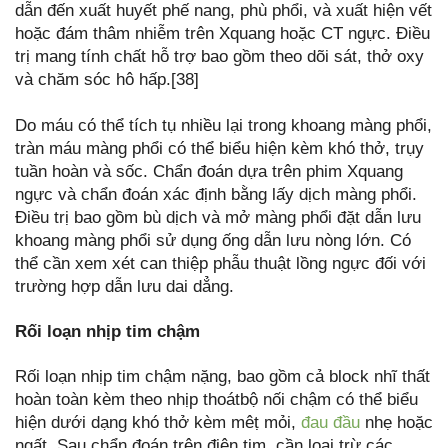
dẫn đến xuất huyết phế nang, phù phổi, và xuất hiện vết
hoặc đám thâm nhiễm trên Xquang hoặc CT ngực. Điều
trị mang tính chất hỗ trợ bao gồm theo dõi sát, thở oxy
và chăm sóc hô hấp.[38]
Do máu có thể tích tụ nhiều lại trong khoang màng phổi,
tràn máu màng phổi có thể biểu hiện kèm khó thở, trụy
tuần hoàn và sốc. Chẩn đoán dựa trên phim Xquang
ngực và chẩn đoán xác định bằng lấy dịch màng phổi.
Điều trị bao gồm bù dịch và mở màng phổi đặt dẫn lưu
khoang màng phổi sử dụng ống dẫn lưu nòng lớn. Có
thể cần xem xét can thiệp phẫu thuật lồng ngực đối với
trường hợp dẫn lưu dai dẳng.
Rối loạn nhịp tim chậm
Rối loạn nhịp tim chậm nặng, bao gồm cả block nhĩ thất
hoàn toàn kèm theo nhịp thoátbộ nối chậm có thể biểu
hiện dưới dạng khó thở kèm mêṭ mỏi,
đau đầu
nhẹ hoặc
ngất. Sau chẩn đoán trên điện tim, cần loại trừ các