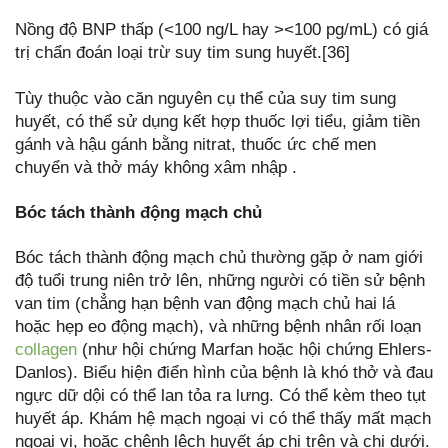
Nồng độ BNP thấp (<100 ng/L hay ><100 pg/mL) có giá
trị chẩn đoán loại trừ suy tim sung huyết.[36]
Tùy thuộc vào căn nguyên cụ thể của suy tim sung
huyết, có thể sử dụng kết hợp thuốc lợi tiểu, giảm tiền
gánh và hậu gánh bằng nitrat, thuốc ức chế men
chuyển và thở máy không xâm nhập .
Bóc tách thành động mạch chủ
Bóc tách thành động mạch chủ thường gặp ở nam giới
độ tuổi trung niên trở lên, những người có tiền sử bệnh
van tim (chẳng hạn bệnh van động mạch chủ hai lá
hoặc hẹp eo động mạch), và những bệnh nhân rối loạn
collagen
(như hội chứng Marfan hoặc hội chứng Ehlers-
Danlos). Biểu hiện điển hình của bệnh là khó thở và đau
ngực dữ dội có thể lan tỏa ra lưng. Có thể kèm theo tụt
huyết áp. Khám hệ mạch ngoại vi có thể thấy mất mạch
ngoại vi, hoặc chênh lệch huyết áp chi trên và chi dưới.