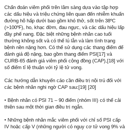
Chẩn đoán viêm phổi trên lâm sàng dựa vào tập hợp
các dấu hiệu và triệu chứng liên quan đến nhiễm khuẩn
đường hô hấp dưới bao gồm khó thở, sốt trên 38ºC
(>100ºF), ho, khạc đờm, đau ngực, và các dấu hiệu lấp
đầy phế nang. Đặc biệt những bệnh nhân cao tuổi
thường không sốt và có thể lú lẫn và làm tình trạng
bệnh nền nặng hơn. Có thể sử dụng các thang điểm để
đánh giá độ nặng, bao gồm thang điểm PSI[17] và
CURB-65 đánh giá viêm phổi cộng đồng (CAP),[18] với
số điểm tỉ lệ thuận với tỷ lệ tử vong.
Các hướng dẫn khuyến cáo cần điều trị nội trú đối với
các bệnh nhân nghi ngờ CAP sau:[19] [20]
• Bệnh nhân có PSI 71 – 90 điểm (nhóm III) có thể cải
thiện sau một thời gian điều trị ngắn.
• Những bệnh nhân mắc viêm phổi với chỉ số PSI cấp
IV hoặc cấp V (những người có nguy cơ tử vong 9% và