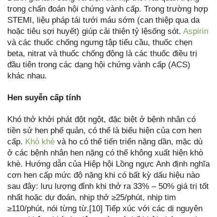
trong chẩn đoán hội chứng vành cấp. Trong trường hợp
STEMI, liệu pháp tái tưới máu sớm (can thiệp qua da
hoặc tiêu sợi huyết) giúp cải thiện tỷ lệsống sót.
Aspirin
và các thuốc chống ngưng tập tiểu cầu, thuốc chẹn
beta, nitrat và thuốc chống động là các thuốc điều trị
đầu tiên trong các dạng hội chứng vành cấp (ACS)
khác nhau.
Hen suyễn cấp tính
Khó thở khởi phát đột ngột, đặc biệt ở bệnh nhân có
tiền sử hen phế quản, có thể là biểu hiện của cơn hen
cấp.
Khò khè
và ho có thể tiến triển nặng dần, mặc dù
ở các bệnh nhân hen nặng có thể không xuất hiện khò
khè. Hướng dẫn của Hiệp hội Lồng ngực Anh định nghĩa
cơn hen cấp mức độ nặng khi có bất kỳ dấu hiệu nào
sau đây: lưu lượng đỉnh khi thở ra 33% – 50% giá trị tốt
nhất hoặc dự đoán, nhịp thở ≥25/phút, nhịp tim
≥110/phút, nói từng từ.[10] Tiếp xúc với các dị nguyên