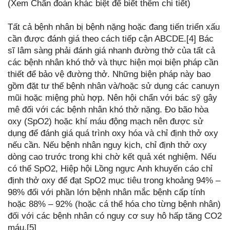
(Xem Chẩn đoán khác biệt để biết thêm chi tiết)
Tất cả bệnh nhân bị bệnh nặng hoặc đang tiến triển xấu
cần được đánh giá theo cách tiếp cận ABCDE.[4] Bác
sĩ lâm sàng phải đánh giá nhanh đường thở của tất cả
các bệnh nhân khó thở và thực hiện mọi biện pháp cần
thiết để bảo vệ đường thở. Những biện pháp này bao
gồm đặt tư thế bệnh nhân và/hoặc sử dụng các canuyn
mũi hoặc miệng phù hợp. Nên hội chẩn với bác sỹ gây
mê đối với các bệnh nhân khó thở nặng. Đo bão hòa
oxy (SpO2) hoặc khí máu động mạch nên được sử
dụng để đánh giá quá trình oxy hóa và chỉ định thở oxy
nếu cần. Nếu bệnh nhân nguy kịch, chỉ định thở oxy
dòng cao trước trong khi chờ kết quả xét nghiệm. Nếu
có thể SpO2, Hiệp hội Lồng ngực Anh khuyến cáo chỉ
định thở oxy để đạt SpO2 mục tiêu trong khoảng 94% –
98% đối với phần lớn bệnh nhân mắc bệnh cấp tính
hoặc 88% – 92% (hoặc cá thể hóa cho từng bệnh nhân)
đối với các bệnh nhân có nguy cơ suy hô hấp tăng CO2
máu.[5]