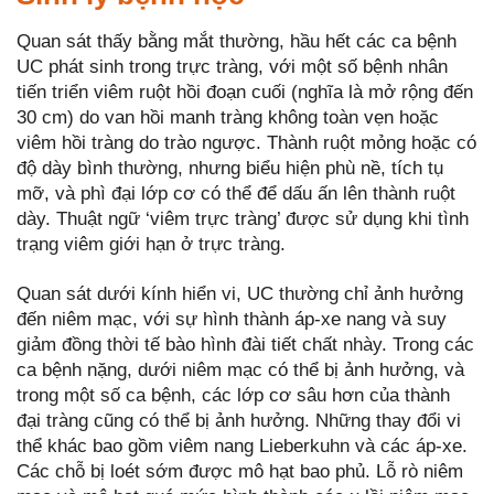
Quan sát thấy bằng mắt thường, hầu hết các ca bệnh
UC phát sinh trong trực tràng, với một số bệnh nhân
tiến triển viêm ruột hồi đoạn cuối (nghĩa là mở rộng đến
30 cm) do van hồi manh tràng không toàn vẹn hoặc
viêm hồi tràng do trào ngược. Thành ruột mỏng hoặc có
độ dày bình thường, nhưng biểu hiện phù nề, tích tụ
mỡ, và phì đại lớp cơ có thể để dấu ấn lên thành ruột
dày. Thuật ngữ ‘viêm trực tràng’ được sử dụng khi tình
trạng viêm giới hạn ở trực tràng.
Quan sát dưới kính hiển vi, UC thường chỉ ảnh hưởng
đến niêm mạc, với sự hình thành áp-xe nang và suy
giảm đồng thời tế bào hình đài tiết chất nhày. Trong các
ca bệnh nặng, dưới niêm mạc có thể bị ảnh hưởng, và
trong một số ca bệnh, các lớp cơ sâu hơn của thành
đại tràng cũng có thể bị ảnh hưởng. Những thay đổi vi
thể khác bao gồm viêm nang Lieberkuhn và các áp-xe.
Các chỗ bị loét sớm được mô hạt bao phủ. Lỗ rò niêm