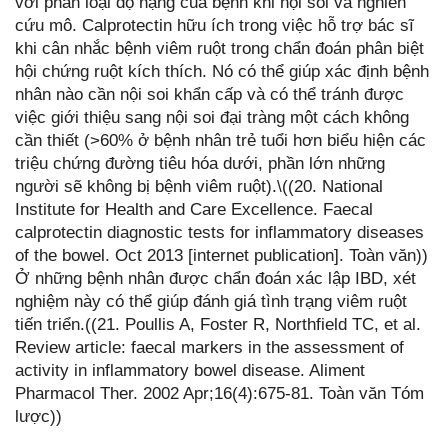
với phân loại độ nặng của bệnh khi nội soi và nghiên
cứu mô. Calprotectin hữu ích trong việc hỗ trợ bác sĩ
khi cân nhắc bệnh viêm ruột trong chẩn đoán phân biệt
hội chứng ruột kích thích. Nó có thể giúp xác định bệnh
nhân nào cần nội soi khẩn cấp và có thể tránh được
việc giới thiệu sang nội soi đại tràng một cách không
cần thiết (>60% ở bệnh nhân trẻ tuổi hơn biểu hiện các
triệu chứng đường tiêu hóa dưới, phần lớn những
người sẽ không bị bệnh viêm ruột).\((20. National
Institute for Health and Care Excellence. Faecal
calprotectin diagnostic tests for inflammatory diseases
of the bowel. Oct 2013 [internet publication]. Toàn văn))
Ở những bệnh nhân được chẩn đoán xác lập IBD, xét
nghiệm này có thể giúp đánh giá tình trạng viêm ruột
tiến triển.((21. Poullis A, Foster R, Northfield TC, et al.
Review article: faecal markers in the assessment of
activity in inflammatory bowel disease. Aliment
Pharmacol Ther. 2002 Apr;16(4):675-81. Toàn văn Tóm
lược))