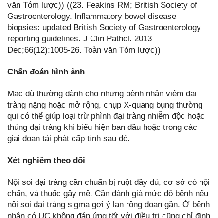
văn Tóm lược)) ((23. Feakins RM; British Society of
Gastroenterology. Inflammatory bowel disease
biopsies: updated British Society of Gastroenterology
reporting guidelines. J Clin Pathol. 2013
Dec;66(12):1005-26. Toàn văn Tóm lược))
Chẩn đoán hình ảnh
Mặc dù thường dành cho những bệnh nhân viêm đại
tràng nặng hoặc mở rộng, chụp X-quang bụng thường
qui có thể giúp loại trừ phình đại tràng nhiễm độc hoặc
thủng đại tràng khi biểu hiện ban đầu hoặc trong các
giai đoạn tái phát cấp tính sau đó.
Xét nghiệm theo dõi
Nội soi đại tràng cần chuẩn bị ruột đầy đủ, cơ sở có hội
chẩn, và thuốc gây mê. Cần đánh giá mức độ bệnh nếu
nội soi đại tràng sigma gợi ý lan rộng đoạn gần. Ở bệnh
nhân có UC không đáp ứng tốt với điều trị cũng chỉ định