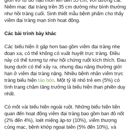
giòn vỡ từ bờ hậu môn lên đến 35 cm, với đường cắt.
Niêm mạc đại tràng trên 35 cm dường như bình thường
như hồi tràng cuối. Sinh thiết mẫu bệnh phẩm cho thấy
viêm đại tràng mạn tính hoạt động.
Các bài trình bày khác
Các biểu hiện ít gặp hơn bao gồm viêm đại tràng nhẹ
đoạn xa, có thể không có xuất huyết trực tràng. Điều
này có thể tương tự như hội chứng ruột kích thích. Đau
bụng dưới có thể xảy ra, nhưng đau nặng thường giới
hạn ở viêm đại tràng nặng. Nhiều bệnh nhân viêm trực
tràng biểu hiện
táo bón
. Một tỷ lệ nhỏ trẻ em (5%) có
tình trạng chậm tăng trưởng là biểu hiện than phiền duy
nhất.
Có một vài biểu hiện ngoài ruột. Những biểu hiện liên
quan đến hoạt động viêm đại tràng bao gồm ban đỏ nốt
(2% đến 4%), loét miệng áp-tơ (10%), viêm thượng
củng mạc, bệnh khớp ngoại biên (5% đến 10%), và