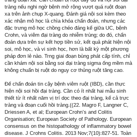
tràng nếu nghi ngờ bệnh mở rộng vượt quá ruột đoạn
xa trên ảnh chụp X-quang. Đánh giá nội soi kèm theo
xác nhận mô học là chìa khóa chẩn đoán, nhưng các
đặc trưng mô học chồng chéo đáng kể giữa UC, bệnh
Crohn, và viêm đại tràng do nhiễm trùng; do đó, chẩn
đoán dựa trên sự kết hợp tiền sử, kết quả phát hiện nội
soi, mô học, và vi sinh học, hơn là bất kỳ một phương
pháp đơn lẻ nào. Trng giai đoạn bùng phát cấp tính, chỉ
cần khám nội soi bằng soi đại tràng sigma ống mềm mà
không chuẩn bị ruột do nguy cơ thủng ruột tăng cao.
Để chẩn đoán tin cậy bệnh viêm ruột (IBD), cần thực
hiện nội soi hồi đại tràng. Cần có ít nhất hai mẫu sinh
thiết từ ít nhất năm vị trí dọc theo đại tràng, kể cả trực
tràng và đoạn cuối hồi tràng.((22. Magro F, Langner C,
Driessen A, et al; European Crohn’s and Colitis
Organisation; European Society of Pathology. European
consensus on the histopathology of inflammatory bowel
disease. J Crohns Colitis. 2013 Nov;7(10):827-51. Toàn