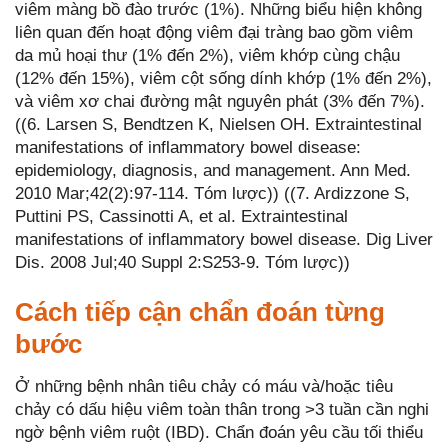
viêm màng bồ đào trước (1%). Những biểu hiện không
liên quan đến hoạt động viêm đại tràng bao gồm viêm
da mủ hoại thư (1% đến 2%), viêm khớp cùng chậu
(12% đến 15%), viêm cột sống dính khớp (1% đến 2%),
và viêm xơ chai đường mật nguyên phát (3% đến 7%).
((6. Larsen S, Bendtzen K, Nielsen OH. Extraintestinal
manifestations of inflammatory bowel disease:
epidemiology, diagnosis, and management. Ann Med.
2010 Mar;42(2):97-114. Tóm lược)) ((7. Ardizzone S,
Puttini PS, Cassinotti A, et al. Extraintestinal
manifestations of inflammatory bowel disease. Dig Liver
Dis. 2008 Jul;40 Suppl 2:S253-9. Tóm lược))
Cách tiếp cận chẩn đoán từng
bước
Ở những bệnh nhân tiêu chảy có máu và/hoặc tiêu
chảy có dấu hiệu viêm toàn thân trong >3 tuần cần nghi
ngờ bệnh viêm ruột (IBD). Chẩn đoán yêu cầu tối thiểu