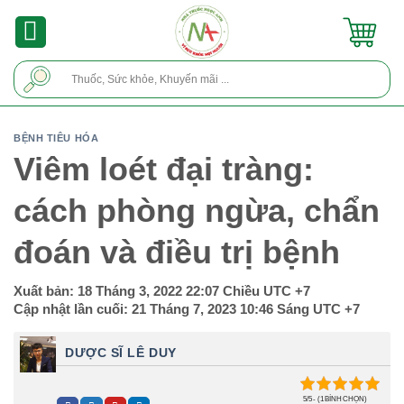
Skip
to
content
Tìm
kiếm:
BỆNH TIÊU HÓA
Viêm loét đại tràng:
cách phòng ngừa, chẩn
đoán và điều trị bệnh
Xuất bản:
18 Tháng 3, 2022 22:07 Chiều
UTC +7
Cập nhật lần cuối:
21 Tháng 7, 2023 10:46 Sáng
UTC +7
DƯỢC SĨ LÊ DUY
5/5 - (1 BÌNH CHỌN)