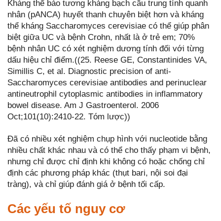
Kháng thể bào tương kháng bạch cầu trung tính quanh
nhân (pANCA) huyết thanh chuyên biệt hơn và kháng
thể kháng Saccharomyces cerevisiae có thể giúp phân
biệt giữa UC và bệnh Crohn, nhất là ở trẻ em; 70%
bệnh nhân UC có xét nghiệm dương tính đối với từng
dấu hiệu chỉ điểm.((25. Reese GE, Constantinides VA,
Simillis C, et al. Diagnostic precision of anti-
Saccharomyces cerevisiae antibodies and perinuclear
antineutrophil cytoplasmic antibodies in inflammatory
bowel disease. Am J Gastroenterol. 2006
Oct;101(10):2410-22. Tóm lược))
Đã có nhiều xét nghiệm chụp hình với nucleotide bằng
nhiều chất khác nhau và có thể cho thấy phạm vi bệnh,
nhưng chỉ được chỉ định khi không có hoặc chống chỉ
định các phương pháp khác (thụt bari, nội soi đại
tràng), và chỉ giúp đánh giá ở bệnh tối cấp.
Các yếu tố nguy cơ