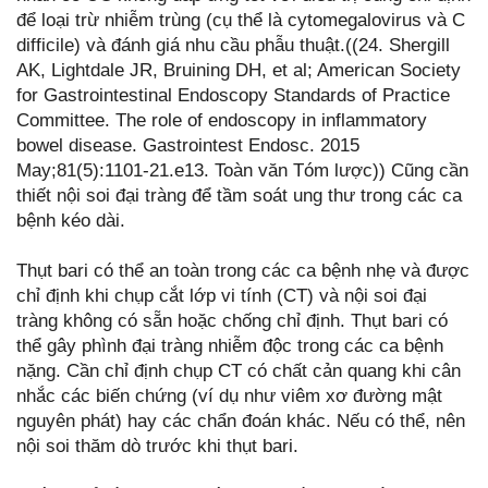
để loại trừ nhiễm trùng (cụ thể là cytomegalovirus và C
difficile) và đánh giá nhu cầu phẫu thuật.((24. Shergill
AK, Lightdale JR, Bruining DH, et al; American Society
for Gastrointestinal Endoscopy Standards of Practice
Committee. The role of endoscopy in inflammatory
bowel disease. Gastrointest Endosc. 2015
May;81(5):1101-21.e13. Toàn văn Tóm lược)) Cũng cần
thiết nội soi đại tràng để tầm soát ung thư trong các ca
bệnh kéo dài.
Thụt bari có thể an toàn trong các ca bệnh nhẹ và được
chỉ định khi chụp cắt lớp vi tính (CT) và nội soi đại
tràng không có sẵn hoặc chống chỉ định. Thụt bari có
thể gây phình đại tràng nhiễm độc trong các ca bệnh
nặng. Cần chỉ định chụp CT có chất cản quang khi cân
nhắc các biến chứng (ví dụ như viêm xơ đường mật
nguyên phát) hay các chẩn đoán khác. Nếu có thể, nên
nội soi thăm dò trước khi thụt bari.