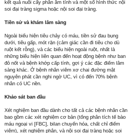
kết quả nuôi cấy phân âm tính và một số hình thức nội
soi đại tràng sigma hoặc nội soi đại tràng.
Tiền sử và khám lâm sàng
Ngoài biểu hiện tiêu chảy có máu, tiền sử đau bụng
dưới, tiêu gấp, mót rặn (cảm giác cần đi tiêu cho dù
ruột kết rỗng), và các biểu hiện ngoài ruột, nhất là
những biểu hiện liên quan đến hoạt động bệnh như ban
đỏ nốt và bệnh khớp cấp tính, gợi ý các đặc điểm lâm
sàng khác. Ở bệnh nhân viêm xơ chai đường mật
nguyên phát cần nghi ngờ UC, vì có đến 70% bệnh
nhân có UC nền.
Khảo sát ban đầu
Xét nghiệm ban đầu dành cho tất cả các bệnh nhân cần
bao gồm các xét nghiệm cơ bản (tổng phân tích tế bào
máu ngoại vi [FBC], bilan chuyển hóa, chất chỉ điểm
viêm), xét nghiệm phân, và nội soi đại tràng hoặc soi