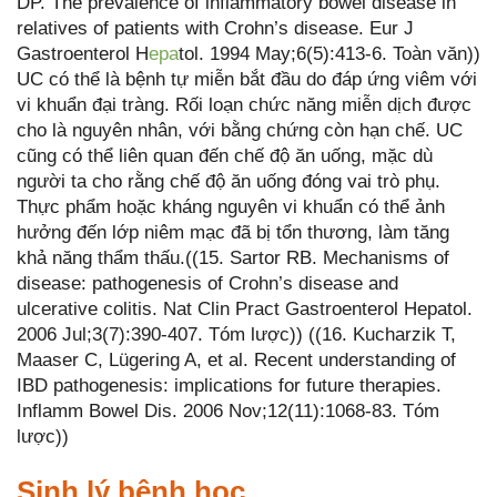
DP. The prevalence of inflammatory bowel disease in
relatives of patients with Crohn’s disease. Eur J
Gastroenterol H
epa
tol. 1994 May;6(5):413-6. Toàn văn))
UC có thể là bệnh tự miễn bắt đầu do đáp ứng viêm với
vi khuẩn đại tràng. Rối loạn chức năng miễn dịch được
cho là nguyên nhân, với bằng chứng còn hạn chế. UC
cũng có thể liên quan đến chế độ ăn uống, mặc dù
người ta cho rằng chế độ ăn uống đóng vai trò phụ.
Thực phẩm hoặc kháng nguyên vi khuẩn có thể ảnh
hưởng đến lớp niêm mạc đã bị tổn thương, làm tăng
khả năng thẩm thấu.((15. Sartor RB. Mechanisms of
disease: pathogenesis of Crohn’s disease and
ulcerative colitis. Nat Clin Pract Gastroenterol Hepatol.
2006 Jul;3(7):390-407. Tóm lược)) ((16. Kucharzik T,
Maaser C, Lügering A, et al. Recent understanding of
IBD pathogenesis: implications for future therapies.
Inflamm Bowel Dis. 2006 Nov;12(11):1068-83. Tóm
lược))
Sinh lý bệnh học