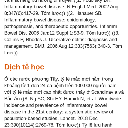
và khả năng xu hướng di truyền.((1. Podolsky DK.
Inflammatory bowel disease. N Engl J Med. 2002 Aug
8;347(6):417-29. Tóm lược)) ((2. Hanauer SB.
Inflammatory bowel disease: epidemiology,
pathogenesis, and therapeutic opportunities. Inflamm
Bowel Dis. 2006 Jan;12 Suppl 1:S3-9. Tóm lược)) ((3.
Collins P, Rhodes J. Ulcerative colitis: diagnosis and
management. BMJ. 2006 Aug 12;333(7563):340-3. Tóm
lược))
Dịch tễ học
Ở các nước phương Tây, tỷ lệ mắc mới nằm trong
khoảng từ 1 đến 24 ca bệnh trên 100.000 người-năm
với tỷ lệ mắc mới cao nhất được thấy ở Scandinavia và
Bắc Âu.((8. Ng SC, Shi HY, Hamidi N, et al. Worldwide
incidence and prevalence of inflammatory bowel
disease in the 21st century: a systematic review of
population-based studies. Lancet. 2018 Dec
23;390(10114):2769-78. Tóm lược)) Tỷ lệ lưu hành