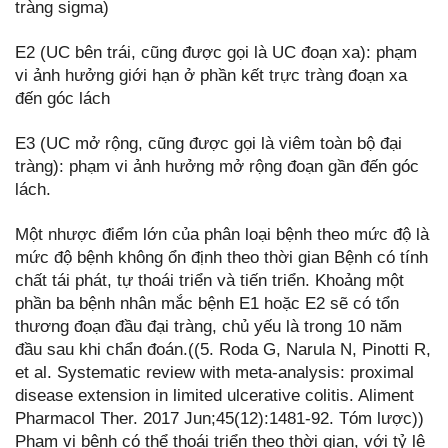
tràng sigma)
E2 (UC bên trái, cũng được gọi là UC đoạn xa): phạm
vi ảnh hưởng giới hạn ở phần kết trực tràng đoạn xa
đến góc lách
E3 (UC mở rộng, cũng được gọi là viêm toàn bộ đại
tràng): phạm vi ảnh hưởng mở rộng đoạn gần đến góc
lách.
Một nhược điểm lớn của phân loại bệnh theo mức độ là
mức độ bệnh không ổn định theo thời gian Bệnh có tính
chất tái phát, tự thoái triển và tiến triển. Khoảng một
phần ba bệnh nhân mắc bệnh E1 hoặc E2 sẽ có tổn
thương đoạn đầu đại tràng, chủ yếu là trong 10 năm
đầu sau khi chẩn đoán.((5. Roda G, Narula N, Pinotti R,
et al. Systematic review with meta-analysis: proximal
disease extension in limited ulcerative colitis. Aliment
Pharmacol Ther. 2017 Jun;45(12):1481-92. Tóm lược))
Phạm vi bệnh có thể thoái triển theo thời gian, với tỷ lệ