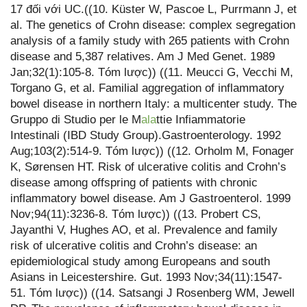
17 đối với UC.((10. Küster W, Pascoe L, Purrmann J, et
al. The genetics of Crohn disease: complex segregation
analysis of a family study with 265 patients with Crohn
disease and 5,387 relatives. Am J Med Genet. 1989
Jan;32(1):105-8. Tóm lược)) ((11. Meucci G, Vecchi M,
Torgano G, et al. Familial aggregation of inflammatory
bowel disease in northern Italy: a multicenter study. The
Gruppo di Studio per le M
ala
ttie Infiammatorie
Intestinali (IBD Study Group).Gastroenterology. 1992
Aug;103(2):514-9. Tóm lược)) ((12. Orholm M, Fonager
K, Sørensen HT. Risk of ulcerative colitis and Crohn’s
disease among offspring of patients with chronic
inflammatory bowel disease. Am J Gastroenterol. 1999
Nov;94(11):3236-8. Tóm lược)) ((13. Probert CS,
Jayanthi V, Hughes AO, et al. Prevalence and family
risk of ulcerative colitis and Crohn’s disease: an
epidemiological study among Europeans and south
Asians in Leicestershire. Gut. 1993 Nov;34(11):1547-
51. Tóm lược)) ((14. Satsangi J Rosenberg WM, Jewell