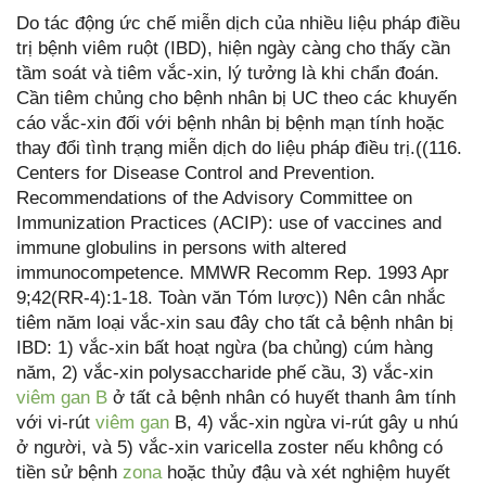
Do tác động ức chế miễn dịch của nhiều liệu pháp điều
trị bệnh viêm ruột (IBD), hiện ngày càng cho thấy cần
tầm soát và tiêm vắc-xin, lý tưởng là khi chẩn đoán.
Cần tiêm chủng cho bệnh nhân bị UC theo các khuyến
cáo vắc-xin đối với bệnh nhân bị bệnh mạn tính hoặc
thay đổi tình trạng miễn dịch do liệu pháp điều trị.((116.
Centers for Disease Control and Prevention.
Recommendations of the Advisory Committee on
Immunization Practices (ACIP): use of vaccines and
immune globulins in persons with altered
immunocompetence. MMWR Recomm Rep. 1993 Apr
9;42(RR-4):1-18. Toàn văn Tóm lược)) Nên cân nhắc
tiêm năm loại vắc-xin sau đây cho tất cả bệnh nhân bị
IBD: 1) vắc-xin bất hoạt ngừa (ba chủng) cúm hàng
năm, 2) vắc-xin polysaccharide phế cầu, 3) vắc-xin
viêm gan B
ở tất cả bệnh nhân có huyết thanh âm tính
với vi-rút
viêm gan
B, 4) vắc-xin ngừa vi-rút gây u nhú
ở người, và 5) vắc-xin varicella zoster nếu không có
tiền sử bệnh
zona
hoặc thủy đậu và xét nghiệm huyết