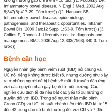
không thường gặp ở trẻ em <10 tuổi.((1. Podolsky DK.
Inflammatory bowel disease. N Engl J Med. 2002 Aug
8;347(6):417-29. Tóm lược)) ((2. Hanauer SB.
Inflammatory bowel disease: epidemiology,
pathogenesis, and therapeutic opportunities. Inflamm
Bowel Dis. 2006 Jan;12 Suppl 1:S3-9. Tóm lược)) ((3.
Collins P, Rhodes J. Ulcerative colitis: diagnosis and
management. BMJ. 2006 Aug 12;333(7563):340-3. Tóm
lược))
Bệnh căn học
Nguyên nhân gây bệnh viêm ruột (IBD) nói chung và
UC nói riêng không được biết rõ, nhưng dường như xảy
ra ở những người dễ bị bệnh về mặt di truyền đáp ứng
với các nguyên nhân gây bệnh từ môi trường. Các
nghiên cứu dịch tễ đã nêu bật các yếu tố xu hướng di
truyền đối với IBD. Trong số người thân mắc bệnh
Crohn (CD) và UC, tỷ suất chênh tiến triển IBD là từ 15
đến 42 trong dân số bình thường đối với CD và 7 đến