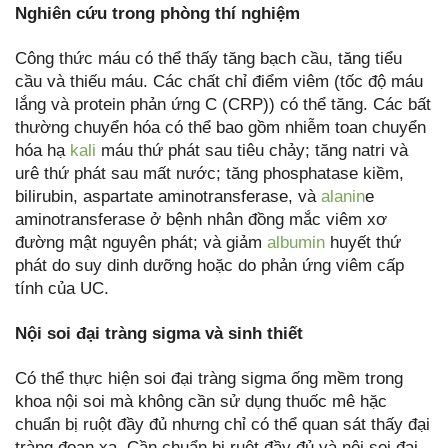
Nghiên cứu trong phòng thí nghiệm
Công thức máu có thể thấy tăng bạch cầu, tăng tiểu
cầu và thiếu máu. Các chất chỉ điểm viêm (tốc độ máu
lắng và protein phản ứng C (CRP)) có thể tăng. Các bất
thường chuyển hóa có thể bao gồm nhiễm toan chuyển
hóa hạ
kali
máu thứ phát sau tiêu chảy; tăng natri và
urê thứ phát sau mất nước; tăng phosphatase kiềm,
bilirubin, aspartate aminotransferase, và
alanin
e
aminotransferase ở bệnh nhân đồng mắc viêm xơ
đường mật nguyên phát; và giảm
albumin
huyết thứ
phát do suy dinh dưỡng hoặc do phản ứng viêm cấp
tính của UC.
Nội soi đại tràng sigma và sinh thiết
Có thể thực hiện soi đại tràng sigma ống mềm trong
khoa nội soi mà không cần sử dụng thuốc mê hặc
chuẩn bị ruột đầy đủ nhưng chỉ có thể quan sát thấy đại
tràng đoạn xa. Cần chuẩn bị ruột đầy đủ và nội soi đại