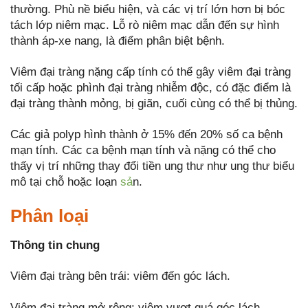
thường. Phù nề biểu hiện, và các vị trí lớn hơn bị bóc
tách lớp niêm mạc. Lỗ rò niêm mạc dẫn đến sự hình
thành áp-xe nang, là điểm phân biệt bệnh.
Viêm đại tràng nặng cấp tính có thể gây viêm đại tràng
tối cấp hoặc phình đại tràng nhiễm độc, có đặc điểm là
đại tràng thành mỏng, bị giãn, cuối cùng có thể bị thủng.
Các giả polyp hình thành ở 15% đến 20% số ca bệnh
mạn tính. Các ca bệnh mạn tính và nặng có thể cho
thấy vị trí những thay đổi tiền ung thư như ung thư biểu
mô tại chỗ hoặc loạn
sả
n.
Phân loại
Thông tin chung
Viêm đại tràng bên trái: viêm đến góc lách.
Viêm đại tràng mở rộng: viêm vượt quá góc lách.