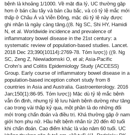
bệnh là khoảng 1/1000. Về mặt địa lý, UC thường gặp
hơn ở bán cầu tây và bán cầu bắc, và có tỷ lệ mắc mới
thấp ở Châu Á và Viễn Đông, mặc dù tỷ lệ này được
ghi nhận là ngày càng tăng.((8. Ng SC, Shi HY, Hamidi
N, et al. Worldwide incidence and prevalence of
inflammatory bowel disease in the 21st century: a
systematic review of population-based studies. Lancet.
2018 Dec 23;390(10114):2769-78. Tóm lược)) ((9. Ng
SC, Zeng Z, Niewiadomski O, et al; Asia-Pacific
Crohn’s and Colitis Epidemiology Study (ACCESS)
Group. Early course of inflammatory bowel disease in a
population-based inception cohort study from 8
countries in Asia and Australia. Gastroenterology. 2016
Jan;150(1):86-95. Tóm lược)) Mặc dù tỷ lệ mắc bệnh
vẫn ổn định, nhưng tỷ lệ lưu hành bệnh dường như tăng
cao trong vài thập kỷ qua, một phần là do những đổi
mới trong chẩn đoán và điều trị. Khá thường gặp ở nam
giới hơn phụ nữ. Hầu hết bệnh nhân từ 20 đến 40 tuổi
khi chẩn đoán. Cao điểm khác là vào năm 60 tuổi. UC