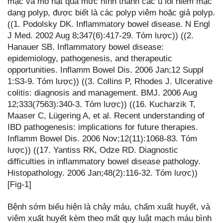
mạc và mô hạt quá mức hình thành các u lồi niêm mạc
dạng polyp, được biết là các polyp viêm hoặc giả polyp.
((1. Podolsky DK. Inflammatory bowel disease. N Engl
J Med. 2002 Aug 8;347(6):417-29. Tóm lược)) ((2.
Hanauer SB. Inflammatory bowel disease:
epidemiology, pathogenesis, and therapeutic
opportunities. Inflamm Bowel Dis. 2006 Jan;12 Suppl
1:S3-9. Tóm lược)) ((3. Collins P, Rhodes J. Ulcerative
colitis: diagnosis and management. BMJ. 2006 Aug
12;333(7563):340-3. Tóm lược)) ((16. Kucharzik T,
Maaser C, Lügering A, et al. Recent understanding of
IBD pathogenesis: implications for future therapies.
Inflamm Bowel Dis. 2006 Nov;12(11):1068-83. Tóm
lược)) ((17. Yantiss RK, Odze RD. Diagnostic
difficulties in inflammatory bowel disease pathology.
Histopathology. 2006 Jan;48(2):116-32. Tóm lược))
[Fig-1]
Bệnh sớm biểu hiện là chảy máu, chấm xuất huyết, và
viêm xuất huyết kèm theo mất quy luật mạch máu bình