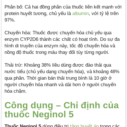
Phân bố: Cả hai đồng phân của thuốc liên kết mạnh với
protein huyết tương, chủ yếu là
albumin
, với tỷ lệ trên
97%.
Chuyển hóa: Thuốc được chuyển hóa chủ yếu qua
enzym CYP2D6 thành các chất có hoạt tính. Do sự đa
hình di truyền của enzym này, tốc độ chuyển hóa và
nồng độ thuốc trong máu thay đổi tùy từng người.
Thải trừ: Khoảng 38% liều dùng được đào thải qua
nước tiểu (chủ yếu dạng chuyển hóa), và khoảng 48%
qua phân. Thời gian bán thải trung bình là 10 giờ ở
người chuyển hóa nhanh và dài hơn ở người chuyển
hóa chậm.
Công dụng – Chỉ định của
thuốc Neginol 5
Thuốc Neginol 5
dùng điều trị
tăng huyết áp
trong các