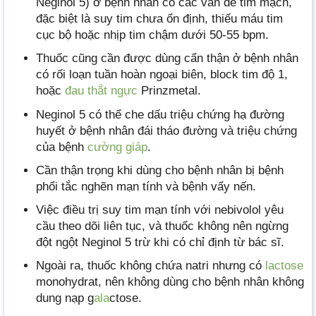
Neginol 5) ở bệnh nhân có các vấn đề tim mạch,
đặc biệt là suy tim chưa ổn định, thiếu máu tim
cục bộ hoặc nhịp tim chậm dưới 50-55 bpm.
Thuốc cũng cần được dùng cẩn thận ở bệnh nhân
có rối loạn tuần hoàn ngoại biên, block tim độ 1,
hoặc
đau thắt ngực
Prinzmetal.
Neginol 5 có thể che dấu triệu chứng hạ đường
huyết ở bệnh nhân đái tháo đường và triệu chứng
của bệnh
cường giáp
.
Cần thận trọng khi dùng cho bệnh nhân bị bệnh
phổi tắc nghẽn mạn tính và bệnh vẩy nến.
Việc điều trị suy tim mạn tính với nebivolol yêu
cầu theo dõi liên tục, và thuốc không nên ngừng
đột ngột Neginol 5 trừ khi có chỉ định từ bác sĩ.
Ngoài ra, thuốc không chứa natri nhưng có
lactose
monohydrat, nên không dùng cho bệnh nhân không
dung nạp g
ala
ctose.