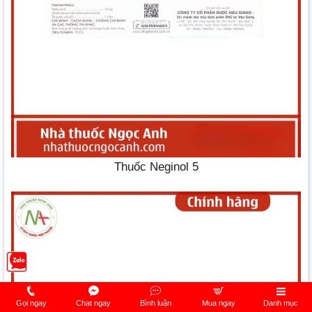
Thuốc Neginol 5
Gọi ngay
Chat ngay
Bình luận
Mua ngay
Danh mục