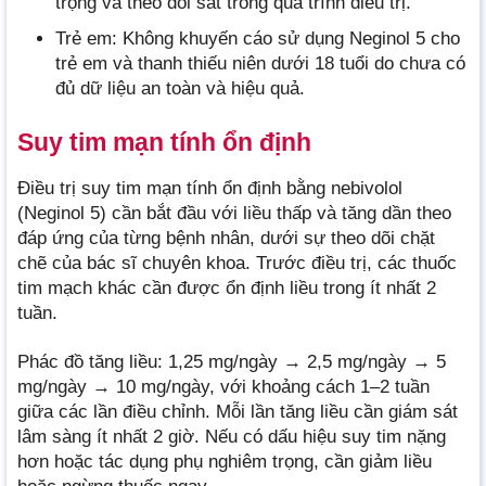
trọng và theo dõi sát trong quá trình điều trị.
Trẻ em: Không khuyến cáo sử dụng Neginol 5 cho
trẻ em và thanh thiếu niên dưới 18 tuổi do chưa có
đủ dữ liệu an toàn và hiệu quả.
Suy tim mạn tính ổn định
Điều trị suy tim mạn tính ổn định bằng nebivolol
(Neginol 5) cần bắt đầu với liều thấp và tăng dần theo
đáp ứng của từng bệnh nhân, dưới sự theo dõi chặt
chẽ của bác sĩ chuyên khoa. Trước điều trị, các thuốc
tim mạch khác cần được ổn định liều trong ít nhất 2
tuần.
Phác đồ tăng liều: 1,25 mg/ngày → 2,5 mg/ngày → 5
mg/ngày → 10 mg/ngày, với khoảng cách 1–2 tuần
giữa các lần điều chỉnh. Mỗi lần tăng liều cần giám sát
lâm sàng ít nhất 2 giờ. Nếu có dấu hiệu suy tim nặng
hơn hoặc tác dụng phụ nghiêm trọng, cần giảm liều