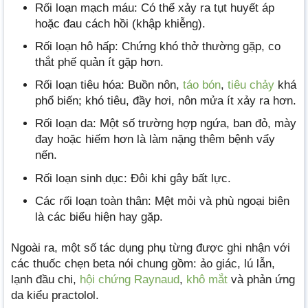
Rối loạn mạch máu: Có thể xảy ra tụt huyết áp
hoặc đau cách hồi (khập khiễng).
Rối loạn hô hấp: Chứng khó thở thường gặp, co
thắt phế quản ít gặp hơn.
Rối loạn tiêu hóa: Buồn nôn,
táo bón
,
tiêu chảy
khá
phổ biến; khó tiêu, đầy hơi, nôn mửa ít xảy ra hơn.
Rối loạn da: Một số trường hợp ngứa, ban đỏ, mày
đay hoặc hiếm hơn là làm nặng thêm bệnh vẩy
nến.
Rối loạn sinh dục: Đôi khi gây bất lực.
Các rối loạn toàn thân: Mệt mỏi và phù ngoại biên
là các biểu hiện hay gặp.
Ngoài ra, một số tác dụng phụ từng được ghi nhận với
các thuốc chẹn beta nói chung gồm: ảo giác, lú lẫn,
lạnh đầu chi,
hội chứng Raynaud
,
khô mắt
và phản ứng
da kiểu practolol.