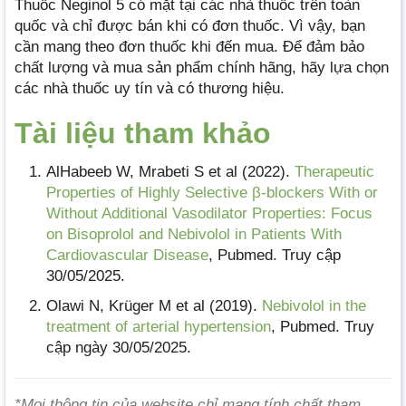
Thuốc Neginol 5 có mặt tại các nhà thuốc trên toàn
quốc và chỉ được bán khi có đơn thuốc. Vì vậy, bạn
cần mang theo đơn thuốc khi đến mua. Để đảm bảo
chất lượng và mua sản phẩm chính hãng, hãy lựa chọn
các nhà thuốc uy tín và có thương hiệu.
Tài liệu tham khảo
AlHabeeb W, Mrabeti S et al (2022).
Therapeutic
Properties of Highly Selective β-blockers With or
Without Additional Vasodilator Properties: Focus
on Bisoprolol and Nebivolol in Patients With
Cardiovascular Disease
, Pubmed. Truy cập
30/05/2025.
Olawi N, Krüger M et al (2019).
Nebivolol in the
treatment of arterial hypertension
, Pubmed. Truy
cập ngày 30/05/2025.
*Mọi thông tin của website chỉ mang tính chất tham