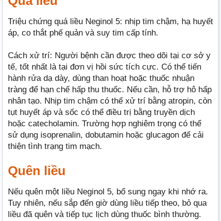
Quá liều
Triệu chứng quá liều Neginol 5: nhịp tim chậm, hạ huyết
áp, co thắt phế quản và suy tim cấp tính.
Cách xử trí: Người bệnh cần được theo dõi tại cơ sở y
tế, tốt nhất là tại đơn vị hồi sức tích cực. Có thể tiến
hành rửa dạ dày, dùng than hoạt hoặc thuốc nhuận
tràng để hạn chế hấp thu thuốc. Nếu cần, hỗ trợ hô hấp
nhân tạo. Nhịp tim chậm có thể xử trí bằng atropin, còn
tụt huyết áp và sốc có thể điều trị bằng truyền dịch
hoặc catecholamin. Trường hợp nghiêm trọng có thể
sử dụng isoprenalin, dobutamin hoặc glucagon để cải
thiện tình trạng tim mạch.
Quên liều
Nếu quên một liều Neginol 5, bổ sung ngay khi nhớ ra.
Tuy nhiên, nếu sắp đến giờ dùng liều tiếp theo, bỏ qua
liều đã quên và tiếp tục lịch dùng thuốc bình thường.