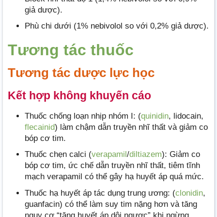
giả dược).
Phù chi dưới (1% nebivolol so với 0,2% giả dược).
Tương tác thuốc
Tương tác dược lực học
Kết hợp không khuyến cáo
Thuốc chống loạn nhịp nhóm I: (
quinidin
, lidocain,
flecainid
) làm chậm dẫn truyền nhĩ thất và giảm co
bóp cơ tim.
Thuốc chẹn calci (
verapamil
/
diltiazem
): Giảm co
bóp cơ tim, ức chế dẫn truyền nhĩ thất, tiêm tĩnh
mạch verapamil có thể gây hạ huyết áp quá mức.
Thuốc hạ huyết áp tác dụng trung ương: (
clonidin
,
guanfacin) có thể làm suy tim nặng hơn và tăng
nguy cơ “tăng huyết áp dội ngược” khi ngừng