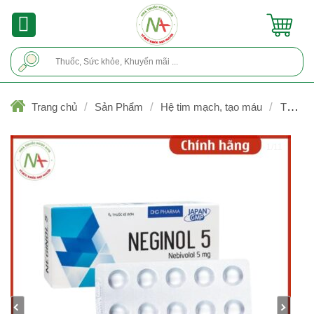
Skip
to
content
Tìm
kiếm:
/
/
/
Trang chủ
Sản Phẩm
Hệ tim mạch, tạo máu
Thuốc t
tăng huyết áp
1/11