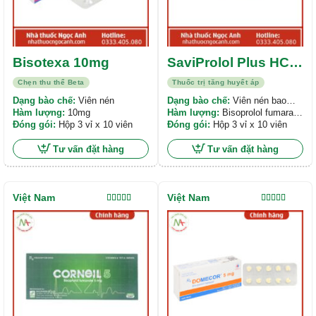
Bisotexa 10mg
SaviProlol Plus HCT
2.5/6.25
Chẹn thu thể Beta
Thuốc trị tăng huyết áp
Dạng bào chế:
Viên nén
Dạng bào chế:
Viên nén bao
Hàm lượng:
10mg
phim
Hàm lượng:
Bisoprolol fumarat
Đóng gói:
Hộp 3 vỉ x 10 viên
2,5 mg ; Hydrochlorothiazid
Đóng gói:
Hộp 3 vỉ x 10 viên
6,25mg
Tư vấn đặt hàng
Tư vấn đặt hàng
Việt Nam
Việt Nam
Được xếp
Được xếp
hạng
5.00
5
hạng
5.00
5
sao
sao