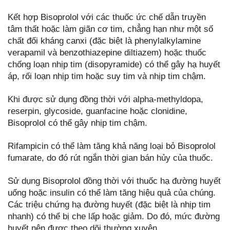
Kết hợp Bisoprolol với các thuốc ức chế dẫn truyền
tâm thất hoặc làm giãn cơ tim, chẳng hạn như một số
chất đối kháng canxi (đặc biệt là phenylalkylamine
verapamil và benzothiazepine diltiazem) hoặc thuốc
chống loạn nhịp tim (disopyramide) có thể gây hạ huyết
áp, rối loạn nhịp tim hoặc suy tim và nhịp tim chậm.
Khi được sử dụng đồng thời với alpha-methyldopa,
reserpin, glycoside, guanfacine hoặc clonidine,
Bisoprolol có thể gây nhịp tim chậm.
Rifampicin có thể làm tăng khả năng loại bỏ Bisoprolol
fumarate, do đó rút ngắn thời gian bán hủy của thuốc.
Sử dụng Bisoprolol đồng thời với thuốc hạ đường huyết
uống hoặc insulin có thể làm tăng hiệu quả của chúng.
Các triệu chứng hạ đường huyết (đặc biệt là nhịp tim
nhanh) có thể bị che lấp hoặc giảm. Do đó, mức đường
huyết nên được theo dõi thường xuyên.