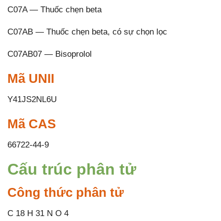
C07A — Thuốc chẹn beta
C07AB — Thuốc chẹn beta, có sự chọn lọc
C07AB07 — Bisoprolol
Mã UNII
Y41JS2NL6U
Mã CAS
66722-44-9
Cấu trúc phân tử
Công thức phân tử
C 18 H 31 N O 4