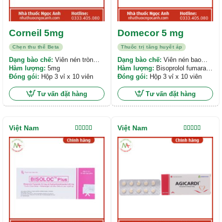
Corneil 5mg
Domecor 5 mg
Chẹn thu thể Beta
Thuốc trị tăng huyết áp
Dạng bào chế:
Viên nén tròn
Dạng bào chế:
Viên nén bao
bao phim
Hàm lượng:
5mg
phim
Hàm lượng:
Bisoprolol fumarat
Đóng gói:
Hộp 3 vỉ x 10 viên
5mg
Đóng gói:
Hộp 3 vỉ x 10 viên
Tư vấn đặt hàng
Tư vấn đặt hàng
Việt Nam
Việt Nam
Được xếp
Được xếp
hạng
5.00
5
hạng
5.00
5
sao
sao