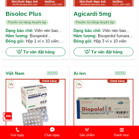
Sản
Bisoloc Plus
Agicardi 5mg
phẩm
Thuốc trị tăng huyết áp
Thuốc trị tăng huyết áp
này
Dạng bào chế:
Viên nén bao
Dạng bào chế:
Viên nén bao
có
phim
Hàm lượng:
Bisoprolol
phim
Hàm lượng:
Bisoprolol fumarat
nhiều
Fumarate 5mg;
Đóng gói:
Hộp 1 vỉ x 10 viên;
5mg
Đóng gói:
Hộp 3 vỉ x 10 viên
biến
Hydrochlorothiazid 6,25 mg
Hộp 3 vỉ x 10 viên
thể.
Tư vấn đặt hàng
Tư vấn đặt hàng
Các
tùy
chọn
Việt Nam
Ai-len
có
Được xếp
Được xếp
hạng
5.00
5
hạng
5.00
5
thể
sao
sao
được
chọn
trên
trang
sản
phẩm
Gọi ngay
Chat ngay
Sản phẩm
Danh mục