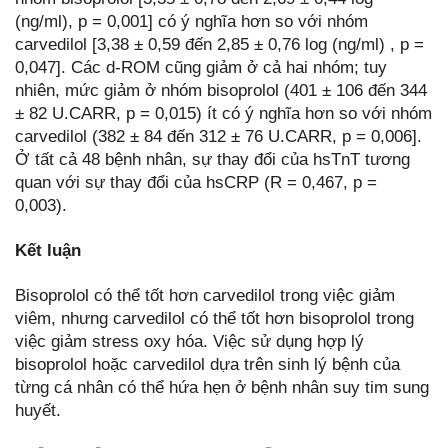
(ng/ml), p = 0,001] có ý nghĩa hơn so với nhóm
carvedilol [3,38 ± 0,59 đến 2,85 ± 0,76 log (ng/ml) , p =
0,047]. Các d-ROM cũng giảm ở cả hai nhóm; tuy
nhiên, mức giảm ở nhóm bisoprolol (401 ± 106 đến 344
± 82 U.CARR, p = 0,015) ít có ý nghĩa hơn so với nhóm
carvedilol (382 ± 84 đến 312 ± 76 U.CARR, p = 0,006].
Ở tất cả 48 bệnh nhân, sự thay đổi của hsTnT tương
quan với sự thay đổi của hsCRP (R = 0,467, p =
0,003).
Kết luận
Bisoprolol có thể tốt hơn carvedilol trong việc giảm
viêm, nhưng carvedilol có thể tốt hơn bisoprolol trong
việc giảm stress oxy hóa. Việc sử dụng hợp lý
bisoprolol hoặc carvedilol dựa trên sinh lý bệnh của
từng cá nhân có thể hứa hẹn ở bệnh nhân suy tim sung
huyết.