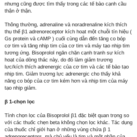
nhưng cũng được tìm thấy trong các tế bào cạnh cầu
thận ở thận.
Thông thường, adrenaline và noradrenaline kích thích
thụ thể β1 adrenoreceptor kích hoạt một chuỗi tín hiệu (
Gs protein và cAMP ) cuối cùng dẫn đến tăng co bóp
cơ tim và tăng nhịp tim của cơ tim và máy tạo nhịp tim
tương ứng. Bisoprolol ngăn chặn cạnh tranh sự kích
hoạt của dòng thác này, do đó làm giảm trương
lực/kích thích adrenergic của cơ tim và các tế bào tạo
nhịp tim. Giảm trương lực adrenergic cho thấy khả
năng co bóp của cơ tim kém hơn và nhịp tim của máy
tạo nhịp giảm.
β 1-chọn lọc
Tính chọn lọc của Bisoprolol β1 đặc biệt quan trọng so
với các thuốc chẹn beta không chọn lọc khác. Tác dụng
của thuốc chỉ giới hạn ở những vùng chứa β 1
adrenoreceptors, mà chủ yếu là tim và một phần của