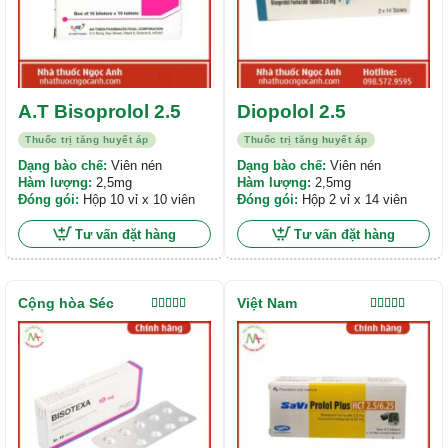
A.T Bisoprolol 2.5
Diopolol 2.5
Thuốc trị tăng huyết áp
Thuốc trị tăng huyết áp
Dạng bào chế:
Viên nén
Dạng bào chế:
Viên nén
Hàm lượng:
2,5mg
Hàm lượng:
2,5mg
Đóng gói:
Hộp 10 vỉ x 10 viên
Đóng gói:
Hộp 2 vỉ x 14 viên
Tư vấn đặt hàng
Tư vấn đặt hàng
Cộng hòa Séc
Việt Nam
Được xếp
Được xếp
hạng
4.00
hạng
5.00
5
5 sao
sao