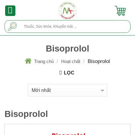
Skip
to
content
Tìm
kiếm:
Bisoprolol
/
/
Bisoprolol
Trang chủ
Hoạt chất
LỌC
Bisoprolol