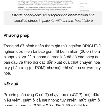
Effects of carvedilol vs bisoprolol on inflammation and
oxidative stress in patients with chronic heart failure
Phương pháp
Trong số 87 bệnh nhân tham gia thử nghiệm BRIGHT-D,
nghiên cứu hiện tại bao gồm 48 bệnh nhân (26 ở nhóm
bisoprolol và 22 ở nhóm carvedilol) đã có các phép đo
ban đầu và theo dõi các dẫn xuất của chất chuyển hóa
oxy phản ứng (d- ROM) như một chỉ số của stress oxy
hóa.
Kết quả
Protein phản ứng C có độ nhạy cao (hsCRP), một dấu
hiệu viêm, giảm ở cả hai nhóm; tuy nhiên, mức giảm ở
nhóm bisoprolol [3,35 ± 0,78 đến 2,69 ± 0,44 log