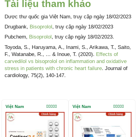
Tài liệu tham khảo
Dược thư quốc gia Việt Nam, truy cập ngày 18/02/2023
Drugbank,
Bisoprolol
, truy cập ngày 18/02/2023
Pubchem,
Bisoprolol
, truy cập ngày 18/02/2023.
Toyoda, S., Haruyama, A., Inami, S., Arikawa, T., Saito,
F., Watanabe, R., … & Inoue, T. (2020).
Effects of
carvedilol vs bisoprolol on inflammation and oxidative
stress in patients with chronic heart failure
. Journal of
cardiology, 75(2), 140-147.
Việt Nam
Việt Nam
Được xếp
Được xếp
hạng
5.00
5
hạng
5.00
5
sao
sao