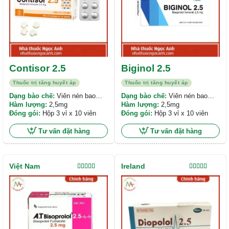
Contisor 2.5
Biginol 2.5
Thuốc trị tăng huyết áp
Thuốc trị tăng huyết áp
Dạng bào chế:
Viên nén bao
Dạng bào chế:
Viên nén bao
phim
Hàm lượng:
2,5mg
phim
Hàm lượng:
2,5mg
Đóng gói:
Hộp 3 vỉ x 10 viên
Đóng gói:
Hộp 3 vỉ x 10 viên
Tư vấn đặt hàng
Tư vấn đặt hàng
Việt Nam
Ireland
Được xếp
Được xếp
hạng
5.00
5
hạng
4.00
sao
5 sao