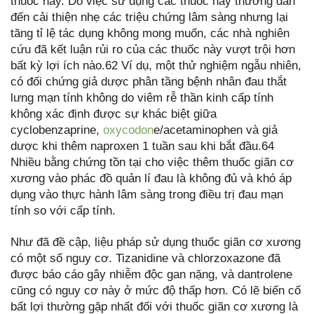
thuốc này. Do việc sử dụng các thuốc này thường dẫn
đến cải thiện nhẹ các triệu chứng lâm sàng nhưng lại
tăng tỉ lệ tác dụng không mong muốn, các nhà nghiên
cứu đã kết luận rủi ro của các thuốc này vượt trội hơn
bất kỳ lợi ích nào.62 Ví dụ, một thử nghiệm ngẫu nhiên,
có đối chứng giả dược phân tầng bệnh nhân đau thắt
lưng mạn tính không do viêm rễ thần kinh cấp tính
không xác định được sự khác biệt giữa
cyclobenzaprine,
oxycodon
e/acetaminophen và giả
dược khi thêm naproxen 1 tuần sau khi bắt đầu.64
Nhiều bằng chứng tồn tại cho việc thêm thuốc giãn cơ
xương vào phác đồ quản lí đau là không đủ và khó áp
dụng vào thực hành lâm sàng trong điều trị đau mạn
tính so với cấp tính.
Như đã đề cập, liệu pháp sử dụng thuốc giãn cơ xương
có một số nguy cơ. Tizanidine và chlorzoxazone đã
được báo cáo gây nhiễm độc gan nặng, và dantrolene
cũng có nguy cơ này ở mức độ thấp hơn. Có lẽ biến cố
bất lợi thường gặp nhất đối với thuốc giãn cơ xương là