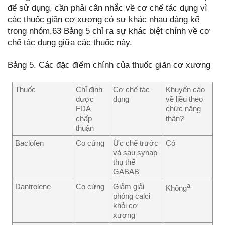
để sử dụng, cần phải cân nhắc về cơ chế tác dụng vì
các thuốc giãn cơ xương có sự khác nhau đáng kể
trong nhóm.63 Bảng 5 chỉ ra sự khác biệt chính về cơ
chế tác dụng giữa các thuốc này.
Bảng 5. Các đặc điểm chính của thuốc giãn cơ xương
Thuốc
Chỉ định
Cơ chế tác
Khuyến cáo
được
dụng
về liều theo
FDA
chức năng
chấp
thận?
thuận
Baclofen
Co cứng
Ức chế trước
Có
và sau synap
thụ thể
GABAB
a
Dantrolene
Co cứng
Giảm giải
Không
phóng calci
khỏi cơ
xương