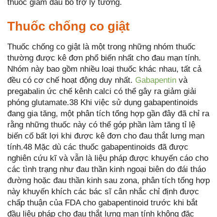
thuốc giảm đau bổ trợ lý tưởng.
Thuốc chống co giật
Thuốc chống co giật là một trong những nhóm thuốc
thường được kê đơn phổ biến nhất cho đau mạn tính.
Nhóm này bao gồm nhiều loại thuốc khác nhau, tất cả
đều có cơ chế hoạt động duy nhất.
Gabapentin
và
pregabalin ức chế kênh calci có thể gây ra giảm giải
phóng glutamate.38 Khi việc sử dụng gabapentinoids
đang gia tăng, một phân tích tổng hợp gần đây đã chỉ ra
rằng những thuốc này có thể góp phần làm tăng tỉ lệ
biến cố bất lợi khi được kê đơn cho đau thắt lưng mạn
tính.48 Mặc dù các thuốc gabapentinoids đã được
nghiên cứu kĩ và vẫn là liệu pháp được khuyến cáo cho
các tình trạng như đau thần kinh ngoại biên do đái tháo
đường hoặc đau thần kinh sau zona, phân tích tổng hợp
này khuyến khích các bác sĩ cân nhắc chỉ định được
chấp thuận của FDA cho gabapentinoid trước khi bắt
đầu liệu pháp cho đau thắt lưng mạn tính không đặc