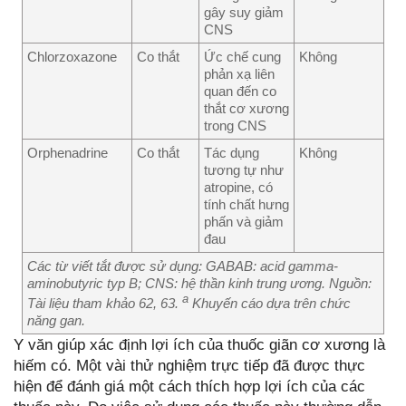
gây suy giảm
CNS
Chlorzoxazone
Co thắt
Ức chế cung
Không
phản xạ liên
quan đến co
thắt cơ xương
trong CNS
Orphenadrine
Co thắt
Tác dụng
Không
tương tự như
atropine, có
tính chất hưng
phấn và giảm
đau
Các từ viết tắt được sử dụng: GABAB: acid gamma-
aminobutyric typ B; CNS: hệ thần kinh trung ương.
Nguồn:
a
Tài liệu tham khảo 62, 63.
Khuyến cáo dựa trên chức
năng gan.
Y văn giúp xác định lợi ích của thuốc giãn cơ xương là
hiếm có. Một vài thử nghiệm trực tiếp đã được thực
hiện để đánh giá một cách thích hợp lợi ích của các