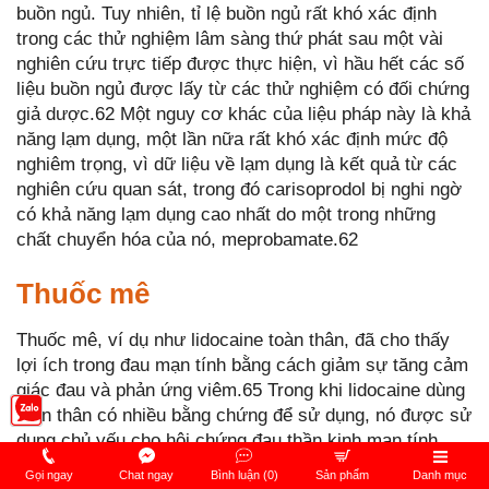
buồn ngủ. Tuy nhiên, tỉ lệ buồn ngủ rất khó xác định
trong các thử nghiệm lâm sàng thứ phát sau một vài
nghiên cứu trực tiếp được thực hiện, vì hầu hết các số
liệu buồn ngủ được lấy từ các thử nghiệm có đối chứng
giả dược.62 Một nguy cơ khác của liệu pháp này là khả
năng lạm dụng, một lần nữa rất khó xác định mức độ
nghiêm trọng, vì dữ liệu về lạm dụng là kết quả từ các
nghiên cứu quan sát, trong đó carisoprodol bị nghi ngờ
có khả năng lạm dụng cao nhất do một trong những
chất chuyển hóa của nó, meprobamate.62
Thuốc mê
Thuốc mê, ví dụ như lidocaine toàn thân, đã cho thấy
lợi ích trong đau mạn tính bằng cách giảm sự tăng cảm
giác đau và phản ứng viêm.65 Trong khi lidocaine dùng
toàn thân có nhiều bằng chứng để sử dụng, nó được sử
dụng chủ yếu cho hội chứng đau thần kinh mạn tính,
bao gồm đau thần kinh sau zona và đau thắt lưng thứ
Gọi ngay
Chat ngay
Bình luận (0)
Sản phẩm
Danh mục