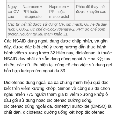
Nguy
Naproxen +
Naproxen +
Phác đồ thay thế
cơ CV
PPI hoặc
PPI hoặc
được khuyến cáo
cao
misoprostol
misoprostol
Các từ viết tắt được sử dụng: CV: tim mạch; GI: hệ dạ dày
ruột; COX-2: ức chế cyclooxygenase-2; PPI: ức chế bơm
proton.
Nguồn: tài liệu tham khảo 31.
Các NSAID dùng ngoài đang được chấp nhận, và gần
đây, được đặc biệt chú ý trong hướng dẫn thực hành
bệnh viêm xương khớp.32 Hiện nay, diclofenac là thuốc
NSAID duy nhất có sẵn dạng dùng ngoài ở Hoa Kỳ; tuy
nhiên, các dữ liệu hiện tại củng cố cho việc sử dụng gel
hỗn hợp ketoprofen ngoài da.33
Diclofenac dùng ngoài da đã chứng minh hiệu quả đặc
biệt trên viêm xương khớp. Simon và cộng sự đã chọn
ngẫu nhiên 775 người tham gia bị viêm xương khớp ở
đầu gối sử dụng hoặc diclofenac đường uống,
diclofenac dùng ngoài da, dimethyl sulfoxide (DMSO) là
chất dẫn, diclofenac đường uống kết hợp diclofenac