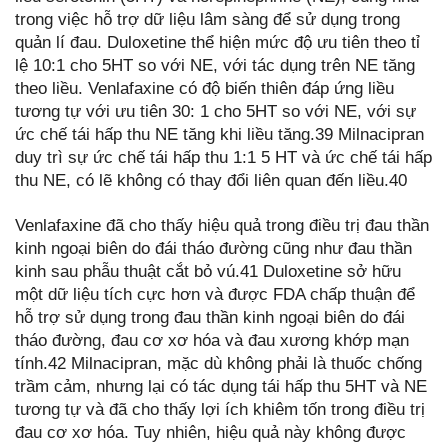
trong việc hỗ trợ dữ liệu lâm sàng để sử dụng trong
quản lí đau. Duloxetine thể hiện mức độ ưu tiên theo tỉ
lệ 10:1 cho 5HT so với NE, với tác dụng trên NE tăng
theo liều. Venlafaxine có độ biến thiên đáp ứng liều
tương tự với ưu tiên 30: 1 cho 5HT so với NE, với sự
ức chế tái hấp thu NE tăng khi liều tăng.39 Milnacipran
duy trì sự ức chế tái hấp thu 1:1 5 HT và ức chế tái hấp
thu NE, có lẽ không có thay đổi liên quan đến liều.40
Venlafaxine đã cho thấy hiệu quả trong điều trị đau thần
kinh ngoại biên do đái tháo đường cũng như đau thần
kinh sau phẫu thuật cắt bỏ vú.41 Duloxetine sở hữu
một dữ liệu tích cực hơn và được FDA chấp thuận để
hỗ trợ sử dụng trong đau thần kinh ngoại biên do đái
tháo đường, đau cơ xơ hóa và đau xương khớp mạn
tính.42 Milnacipran, mặc dù không phải là thuốc chống
trầm cảm, nhưng lại có tác dụng tái hấp thu 5HT và NE
tương tự và đã cho thấy lợi ích khiêm tốn trong điều trị
đau cơ xơ hóa. Tuy nhiên, hiệu quả này không được