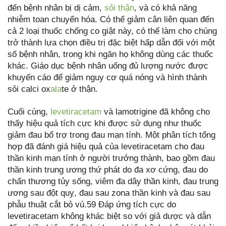
đến bệnh nhân bị dị cảm,
sỏi thận
, và có khả năng
nhiễm toan chuyển hóa. Có thể giảm cân liên quan đến
cả 2 loại thuốc chống co giật này, có thể làm cho chúng
trở thành lựa chọn điều trị đặc biệt hấp dẫn đối với một
số bệnh nhân, trong khi ngăn họ không dùng các thuốc
khác. Giáo dục bệnh nhân uống đủ lượng nước được
khuyến cáo để giảm nguy cơ quá nóng và hình thành
sỏi calci ox
ala
te ở thận.
Cuối cùng,
levetiracetam
và lamotrigine đã không cho
thấy hiệu quả tích cực khi được sử dụng như thuốc
giảm đau bổ trợ trong đau mạn tính. Một phân tích tổng
hợp đã đánh giá hiệu quả của levetiracetam cho đau
thần kinh mạn tính ở người trưởng thành, bao gồm đau
thần kinh trung ương thứ phát do đa xơ cứng, đau do
chấn thương tủy sống, viêm đa dây thần kinh, đau trung
ương sau đột quỵ, đau sau zona thần kinh và đau sau
phẫu thuật cắt bỏ vú.59 Đáp ứng tích cực do
levetiracetam không khác biệt so với giả dược và dẫn