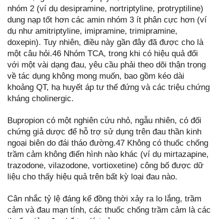
nhóm 2 (ví dụ desipramine, nortriptyline, protryptiline)
dung nạp tốt hơn các amin nhóm 3 ít phân cực hơn (ví
dụ như amitriptyline, imipramine, trimipramine,
doxepin). Tuy nhiên, điều này gần đây đã được cho là
một câu hỏi.46 Nhóm TCA, trong khi có hiệu quả đối
với một vài dạng đau, yêu cầu phải theo dõi thận trọng
về tác dụng không mong muốn, bao gồm kéo dài
khoảng QT, hạ huyết áp tư thế đứng và các triệu chứng
kháng cholinergic.
Bupropion có một nghiên cứu nhỏ, ngẫu nhiên, có đối
chứng giả dược để hỗ trợ sử dụng trên đau thần kinh
ngoại biên do đái tháo đường.47 Không có thuốc chống
trầm cảm không điển hình nào khác (ví dụ mirtazapine,
trazodone, vilazodone, vortioxetine) công bố được dữ
liệu cho thấy hiệu quả trên bất kỳ loại đau nào.
Cân nhắc tỷ lệ đáng kể đồng thời xảy ra lo lắng, trầm
cảm và đau mạn tính, các thuốc chống trầm cảm là các