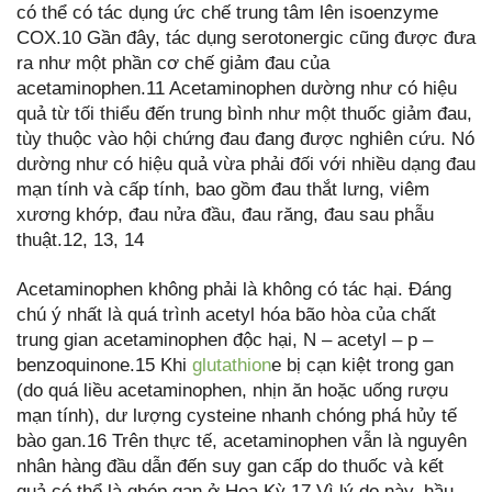
có thể có tác dụng ức chế trung tâm lên isoenzyme
COX.10 Gần đây, tác dụng serotonergic cũng được đưa
ra như một phần cơ chế giảm đau của
acetaminophen.11 Acetaminophen dường như có hiệu
quả từ tối thiểu đến trung bình như một thuốc giảm đau,
tùy thuộc vào hội chứng đau đang được nghiên cứu. Nó
dường như có hiệu quả vừa phải đối với nhiều dạng đau
mạn tính và cấp tính, bao gồm đau thắt lưng, viêm
xương khớp, đau nửa đầu, đau răng, đau sau phẫu
thuật.12, 13, 14
Acetaminophen không phải là không có tác hại. Đáng
chú ý nhất là quá trình acetyl hóa bão hòa của chất
trung gian acetaminophen độc hại, N – acetyl – p –
benzoquinone.15 Khi
glutathion
e bị cạn kiệt trong gan
(do quá liều acetaminophen, nhịn ăn hoặc uống rượu
mạn tính), dư lượng cysteine nhanh chóng phá hủy tế
bào gan.16 Trên thực tế, acetaminophen vẫn là nguyên
nhân hàng đầu dẫn đến suy gan cấp do thuốc và kết
quả có thể là ghép gan ở Hoa Kỳ.17 Vì lý do này, hầu