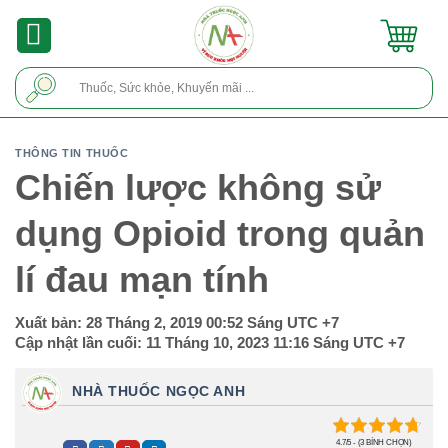
Skip
to
content
Tìm
kiếm:
THÔNG TIN THUỐC
Chiến lược không sử
dụng Opioid trong quản
lí đau mạn tính
Xuất bản:
28 Tháng 2, 2019 00:52 Sáng
UTC +7
Cập nhật lần cuối:
11 Tháng 10, 2023 11:16 Sáng
UTC +7
NHÀ THUỐC NGỌC ANH
4.7/5 - (3 BÌNH CHỌN)