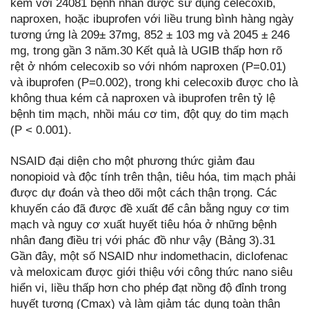
kém với 24081 bệnh nhân được sử dụng celecoxib,
naproxen, hoặc ibuprofen với liều trung bình hàng ngày
tương ứng là 209± 37mg, 852 ± 103 mg và 2045 ± 246
mg, trong gần 3 năm.30 Kết quả là UGIB thấp hơn rõ
rệt ở nhóm celecoxib so với nhóm naproxen (P=0.01)
và ibuprofen (P=0.002), trong khi celecoxib được cho là
không thua kém cả naproxen và ibuprofen trên tỷ lệ
bệnh tim mạch, nhồi máu cơ tim, đột quỵ do tim mạch
(P < 0.001).
NSAID đại diện cho một phương thức giảm đau
nonopioid và độc tính trên thận, tiêu hóa, tim mạch phải
được dự đoán và theo dõi một cách thận trọng. Các
khuyến cáo đã được đề xuất để cân bằng nguy cơ tim
mạch và nguy cơ xuất huyết tiêu hóa ở những bệnh
nhân đang điều trị với phác đồ như vậy (Bảng 3).31
Gần đây, một số NSAID như indomethacin, diclofenac
và meloxicam được giới thiệu với công thức nano siêu
hiển vi, liều thấp hơn cho phép đạt nồng độ đỉnh trong
huyết tương (Cmax) và làm giảm tác dụng toàn thân