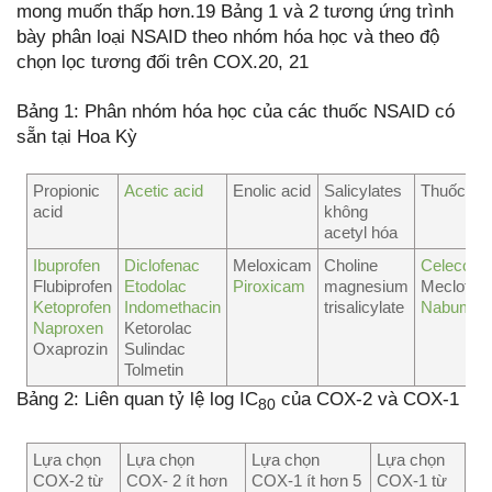
mong muốn thấp hơn.19 Bảng 1 và 2 tương ứng trình
bày phân loại NSAID theo nhóm hóa học và theo độ
chọn lọc tương đối trên COX.20, 21
Bảng 1: Phân nhóm hóa học của các thuốc NSAID có
sẵn tại Hoa Kỳ
Propionic
Acetic acid
Enolic acid
Salicylates
Thuốc kh
acid
không
acetyl hóa
Ibuprofen
Diclofenac
Meloxicam
Choline
Celecoxib
Flubiprofen
Etodolac
Piroxicam
magnesium
Meclofen
Ketoprofen
Indomethacin
trisalicylate
Nabumet
Naproxen
Ketorolac
Oxaprozin
Sulindac
Tolmetin
Bảng 2: Liên quan tỷ lệ log IC
của COX-2 và COX-1
80
Lựa chọn
Lựa chọn
Lựa chọn
Lựa chọn
COX-2 từ
COX- 2 ít hơn
COX-1 ít hơn 5
COX-1 từ