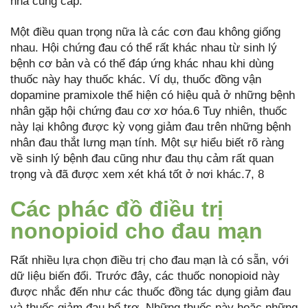
nhà cung cấp.
Một điều quan trọng nữa là các cơn đau không giống
nhau. Hội chứng đau có thể rất khác nhau từ sinh lý
bệnh cơ bản và có thể đáp ứng khác nhau khi dùng
thuốc này hay thuốc khác. Ví dụ, thuốc đồng vận
dopamine pramixole thể hiện có hiệu quả ở những bệnh
nhân gặp hội chứng đau cơ xơ hóa.6 Tuy nhiên, thuốc
này lại không được kỳ vọng giảm đau trên những bệnh
nhân đau thắt lưng mạn tính. Một sự hiểu biết rõ ràng
về sinh lý bệnh đau cũng như đau thụ cảm rất quan
trọng và đã được xem xét khá tốt ở nơi khác.7, 8
Các phác đồ điều trị
nonopioid cho đau mạn
Rất nhiều lựa chọn điều trị cho đau mạn là có sẵn, với
dữ liệu biến đổi. Trước đây, các thuốc nonopioid này
được nhắc đến như các thuốc đồng tác dụng giảm đau
và thuốc giảm đau bổ trợ. Những thuốc này hoặc những