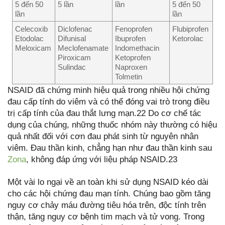
5 đến 50
5 lần
lần
5 đến 50
lần
lần
Celecoxib
Diclofenac
Fenoprofen
Flubiprofen
Etodolac
Difunisal
Ibuprofen
Ketorolac
Meloxicam
Meclofenamate
Indomethacin
Piroxicam
Ketoprofen
Sulindac
Naproxen
Tolmetin
NSAID đã chứng minh hiệu quả trong nhiều hội chứng
đau cấp tính do viêm và có thể đóng vai trò trong điều
trị cấp tính của đau thắt lưng mạn.22 Do cơ chế tác
dụng của chúng, những thuốc nhóm này thường có hiệu
quả nhất đối với cơn đau phát sinh từ nguyên nhân
viêm. Đau thần kinh, chẳng hạn như đau thần kinh sau
Zona
, không đáp ứng với liệu pháp NSAID.23
Một vài lo ngại về an toàn khi sử dụng NSAID kéo dài
cho các hội chứng đau mạn tính. Chúng bao gồm tăng
nguy cơ chảy máu đường tiêu hóa trên, độc tính trên
thận, tăng nguy cơ bệnh tim mạch và tử vong. Trong