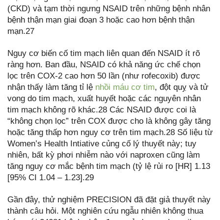
(CKD) và tạm thời ngưng NSAID trên những bệnh nhân
bệnh thận mạn giai đoạn 3 hoặc cao hơn bệnh thận
mạn.27
Nguy cơ biến cố tim mạch liên quan đến NSAID ít rõ
ràng hơn. Ban đầu, NSAID có khả năng ức chế chọn
lọc trên COX-2 cao hơn 50 lần (như rofecoxib) được
nhận thấy làm tăng tỉ lệ
nhồi máu cơ tim
, đột quỵ và tử
vong do tim mạch, xuất huyết hoặc các nguyên nhân
tim mạch không rõ khác.28 Các NSAID được coi là
“không chọn lọc” trên COX được cho là không gây tăng
hoặc tăng thấp hơn nguy cơ trên tim mạch.28 Số liệu từ
Women’s Health Intiative củng cố lý thuyết này; tuy
nhiên, bất kỳ phơi nhiễm nào với naproxen cũng làm
tăng nguy cơ mắc bệnh tim mạch (tỷ lệ rủi ro [HR] 1.13
[95% CI 1.04 – 1.23].29
Gần đây, thử nghiệm PRECISION đã đặt giả thuyết này
thành câu hỏi. Một nghiên cứu ngẫu nhiên không thua