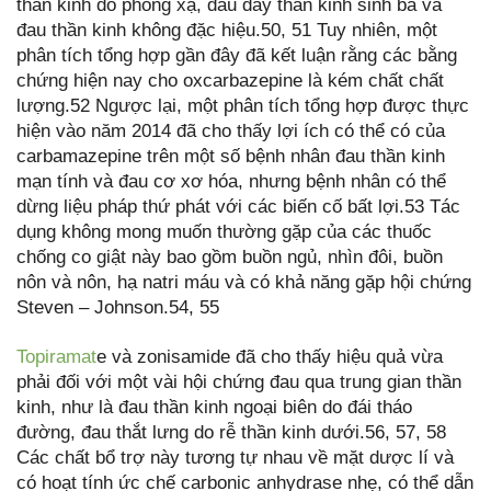
thần kinh do phóng xạ, đau dây thần kinh sinh ba và
đau thần kinh không đặc hiệu.50, 51 Tuy nhiên, một
phân tích tổng hợp gần đây đã kết luận rằng các bằng
chứng hiện nay cho oxcarbazepine là kém chất chất
lượng.52 Ngược lại, một phân tích tổng hợp được thực
hiện vào năm 2014 đã cho thấy lợi ích có thể có của
carbamazepine trên một số bệnh nhân đau thần kinh
mạn tính và đau cơ xơ hóa, nhưng bệnh nhân có thể
dừng liệu pháp thứ phát với các biến cố bất lợi.53 Tác
dụng không mong muốn thường gặp của các thuốc
chống co giật này bao gồm buồn ngủ, nhìn đôi, buồn
nôn và nôn, hạ natri máu và có khả năng gặp hội chứng
Steven – Johnson.54, 55
Topiramat
e và zonisamide đã cho thấy hiệu quả vừa
phải đối với một vài hội chứng đau qua trung gian thần
kinh, như là đau thần kinh ngoại biên do đái tháo
đường, đau thắt lưng do rễ thần kinh dưới.56, 57, 58
Các chất bổ trợ này tương tự nhau về mặt dược lí và
có hoạt tính ức chế carbonic anhydrase nhẹ, có thể dẫn