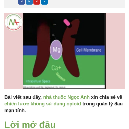
Bài viết sau đây,
nhà thuốc Ngọc Anh
xin chia sẻ về
chiến lược không sử dụng opioid
trong quản lý đau
mạn tính.
Lời mở đầu