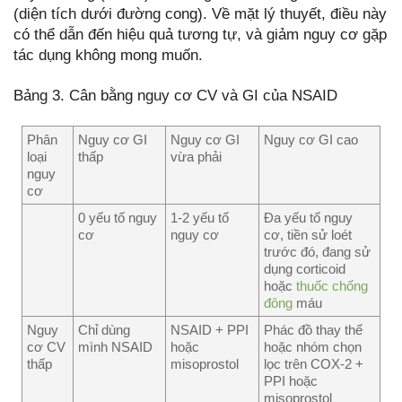
(diện tích dưới đường cong). Về mặt lý thuyết, điều này
có thể dẫn đến hiệu quả tương tự, và giảm nguy cơ gặp
tác dụng không mong muốn.
Bảng 3. Cân bằng nguy cơ CV và GI của NSAID
Phân
Nguy cơ GI
Nguy cơ GI
Nguy cơ GI cao
loại
thấp
vừa phải
nguy
cơ
0 yếu tố nguy
1-2 yếu tố
Đa yếu tố nguy
cơ
nguy cơ
cơ, tiền sử loét
trước đó, đang sử
dụng corticoid
hoặc
thuốc chống
đông
máu
Nguy
Chỉ dùng
NSAID + PPI
Phác đồ thay thế
cơ CV
mình NSAID
hoặc
hoặc nhóm chọn
thấp
misoprostol
lọc trên COX-2 +
PPI hoặc
misoprostol