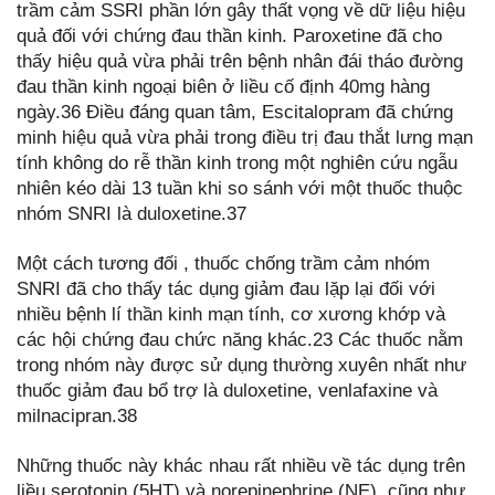
trầm cảm SSRI phần lớn gây thất vọng về dữ liệu hiệu
quả đối với chứng đau thần kinh. Paroxetine đã cho
thấy hiệu quả vừa phải trên bệnh nhân đái tháo đường
đau thần kinh ngoại biên ở liều cố định 40mg hàng
ngày.36 Điều đáng quan tâm, Escitalopram đã chứng
minh hiệu quả vừa phải trong điều trị đau thắt lưng mạn
tính không do rễ thần kinh trong một nghiên cứu ngẫu
nhiên kéo dài 13 tuần khi so sánh với một thuốc thuộc
nhóm SNRI là duloxetine.37
Một cách tương đối , thuốc chống trầm cảm nhóm
SNRI đã cho thấy tác dụng giảm đau lặp lại đối với
nhiều bệnh lí thần kinh mạn tính, cơ xương khớp và
các hội chứng đau chức năng khác.23 Các thuốc nằm
trong nhóm này được sử dụng thường xuyên nhất như
thuốc giảm đau bổ trợ là duloxetine, venlafaxine và
milnacipran.38
Những thuốc này khác nhau rất nhiều về tác dụng trên
liều serotonin (5HT) và norepinephrine (NE), cũng như