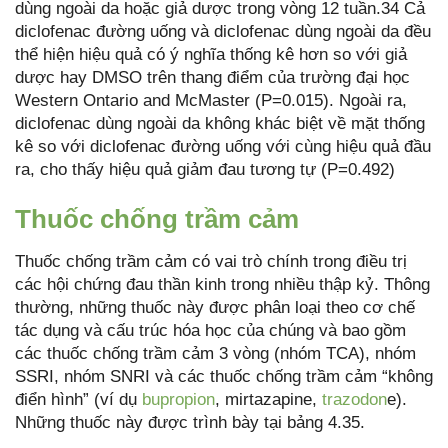
dùng ngoài da hoặc giả dược trong vòng 12 tuần.34 Cả
diclofenac đường uống và diclofenac dùng ngoài da đều
thể hiện hiệu quả có ý nghĩa thống kê hơn so với giả
dược hay DMSO trên thang điểm của trường đại học
Western Ontario and McMaster (P=0.015). Ngoài ra,
diclofenac dùng ngoài da không khác biệt về mặt thống
kê so với diclofenac đường uống với cùng hiệu quả đầu
ra, cho thấy hiệu quả giảm đau tương tự (P=0.492)
Thuốc chống trầm cảm
Thuốc chống trầm cảm có vai trò chính trong điều trị
các hội chứng đau thần kinh trong nhiều thập kỷ. Thông
thường, những thuốc này được phân loại theo cơ chế
tác dụng và cấu trúc hóa học của chúng và bao gồm
các thuốc chống trầm cảm 3 vòng (nhóm TCA), nhóm
SSRI, nhóm SNRI và các thuốc chống trầm cảm “không
điển hình” (ví dụ
bupropion
, mirtazapine,
trazodon
e).
Những thuốc này được trình bày tại bảng 4.35.