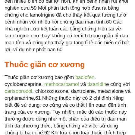
đến nhiều biến cố bất lợi hơn, khiến bệnh nhân rút khỏi
nghiên cứu.59 Một phân tích tổng hợp đưa ra bằng
chứng cho lamotrigine đã cho thấy kết quả tương tự ở
bệnh nhân với nhiều hội chứng đau mạn tính.60 Các
nhà nghiên cứu kết luận các bằng chứng hiện tại về
lamotrigine cho thấy không có lợi ích trong quản lý đau
mạn tính và cũng cho thấy gia tăng tỉ lệ các biến cố bất
lợi, ví dụ như phát ban.60
Thuốc giãn cơ xương
Thuốc giãn cơ xương bao gồm
baclofen
,
cyclobenzaprine,
methocarbamol
và
tizanidin
e cùng với
carisoprodol
, chlorzoxazone, dantrolene, metaxalone và
orphenadrine.61 Những thuốc này có 2 chỉ định riêng
biệt để sử dụng: co cứng và co thắt liên quan đến tình
trạng của cơ xương. Tuy nhiên, mặc dù các thuốc này
thường được dùng như một phần của điều trị đau mạn
tính đa phương thức, bằng chứng về việc sử dụng
chúng bị hạn chế.62 Khi lựa chọn loại thuốc thích hợp