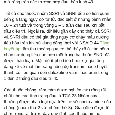
mở rộng trên các trường hợp đau thần kinh.43
Tất cả các thuốc nhóm SSRI và SNRI đều có liên quan
đến gia tăng nguy cơ tự tử, đặc biệt ở những bệnh nhân
18 – 24 tuổi và trong vòng 2 – 3 tuần đầu sau khi bắt
đầu điều trị. Ngoài ra, dữ liệu gần đây cho thấy cả SSRI
và SNRI đều có thể gia tăng nguy cơ chảy máu đường
tiêu hóa trên khi sử dụng đồng thời với NSAID.44
Tăng
huyết áp
tâm thu thoáng qua có thể thấy rõ ở các bệnh
nhân sử dụng liều cao hơn một trong ba thuốc SNRI đã
được thảo luận. Mặc dù ít phổ biến hơn, sự gia tăng
đáng kể về mặt lâm sàng nồng độ transaminase huyết
thanh có liên quan đến duloxetine và milnacipran trong
1 đến 2 tháng đầu điều trị.45
Các thuốc chống trầm cảm được nghiên cứu rộng rãi
nhất cho các tình trạng đau là TCA.23 Nhóm này
thường được phân loại dựa trên cơ sở nhóm amine của
chúng (nhóm thứ 2 với nhóm thứ 3). Giáo điều được tổ
chức rộng rãi trước đây quy định các thuốc amine