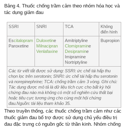
Bảng 4. Thuốc chống trầm cảm theo nhóm hóa học và
tác dụng giảm đau
SSRI
SNRI
TCA
Không
điển hình
Es
citalopram
Duloxetin
e
Amitriptyline
Bupropion
Paroxetine
Milnacipran
Clomipramin
e
Venlafaxine
Desipramin
e
Imipramine
Nortriptyline
Các từ viết tắt được sử dụng: SSRI: ức chế tái hấp thu
chọn lọc trên serotonin; SNRI: ức chế tái hấp thu serotonin
và norepinephrine; TCA: chống trầm cảm 3 vòng.
Ghi chú:
Tác dụng
được mô tả là dữ liệu tích cực cho bất kỳ hội
chứng đau nào mà không có một số nghiên cứu thất bại
hoặc tiêu cực tương ứng cho cùng một hội chứng
đau.
Nguồn: tài liệu tham khảo 35.
Theo truyền thống, các thuốc chống trầm cảm như các
thuốc giảm đau bổ trợ được sử dụng chủ yếu điều trị
đau đặc trưng có nguồn gốc từ thần kinh. Nhóm chống