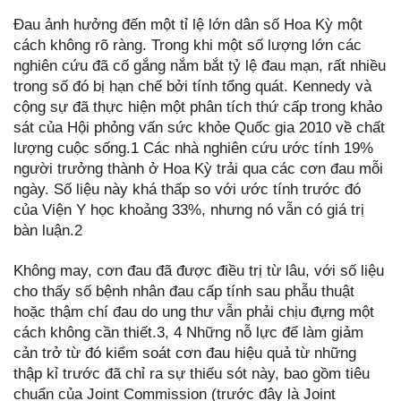
Đau ảnh hưởng đến một tỉ lệ lớn dân số Hoa Kỳ một
cách không rõ ràng. Trong khi một số lượng lớn các
nghiên cứu đã cố gắng nắm bắt tỷ lệ đau mạn, rất nhiều
trong số đó bị hạn chế bởi tính tổng quát. Kennedy và
cộng sự đã thực hiện một phân tích thứ cấp trong khảo
sát của Hội phỏng vấn sức khỏe Quốc gia 2010 về chất
lượng cuộc sống.1 Các nhà nghiên cứu ước tính 19%
người trưởng thành ở Hoa Kỳ trải qua các cơn đau mỗi
ngày. Số liệu này khá thấp so với ước tính trước đó
của Viện Y học khoảng 33%, nhưng nó vẫn có giá trị
bàn luận.2
Không may, cơn đau đã được điều trị từ lâu, với số liệu
cho thấy số bệnh nhân đau cấp tính sau phẫu thuật
hoặc thậm chí đau do ung thư vẫn phải chịu đựng một
cách không cần thiết.3, 4 Những nỗ lực để làm giảm
cản trở từ đó kiểm soát cơn đau hiệu quả từ những
thập kỉ trước đã chỉ ra sự thiếu sót này, bao gồm tiêu
chuẩn của Joint Commission (trước đây là Joint