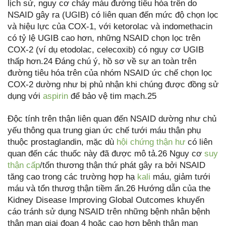
lịch sử, nguy cơ chảy máu đường tiêu hóa trên do
NSAID gây ra (UGIB) có liên quan đến mức độ chọn lọc
và hiệu lực của COX-1, với ketorolac và indomethacin
có tỷ lệ UGIB cao hơn, những NSAID chọn lọc trên
COX-2 (ví dụ etodolac, celecoxib) có nguy cơ UGIB
thấp hơn.24 Đáng chú ý, hồ sơ về sự an toàn trên
đường tiêu hóa trên của nhóm NSAID ức chế chọn lọc
COX-2 dường như bị phủ nhận khi chúng được đồng sử
dụng với
aspirin
để bảo vệ tim mạch.25
Độc tính trên thận liên quan đến NSAID dường như chủ
yếu thông qua trung gian ức chế tưới máu thận phụ
thuộc prostaglandin, mặc dù
hội chứng thận hư
có liên
quan đến các thuốc này đã được mô tả.26 Nguy cơ
suy
thận cấp
/tổn thương thận thứ phát gây ra bởi NSAID
tăng cao trong các trường hợp hạ
kali
máu, giảm tưới
máu và tổn thươg thận tiềm ẩn.26 Hướng dẫn của the
Kidney Disease Improving Global Outcomes khuyến
cáo tránh sử dụng NSAID trên những bệnh nhân bệnh
thận mạn giai đoạn 4 hoặc cao hơn bệnh thận mạn