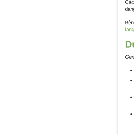
Các
dạn
Bện
lan
D
Gen