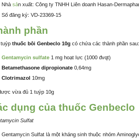
Nhà
sả
n xuất: Công ty TNHH Liên doanh Hasan-Dermaph
Số đăng ký: VD-23369-15
hành phần
 tuýp
thuốc bôi Genbeclo 10g
có chứa các thành phần sau
Gentamycin sulfate
1 mg hoạt lực (1000 đvqt)
Betamethasone dipropionate
0,64mg
Clotrimazol
10mg
dược vừa đủ 1 tuýp 10g
ác dụng của thuốc Genbeclo
tamycin Sulfat
Gentamycin Sulfat là một kháng sinh thuộc nhóm Aminoglyc