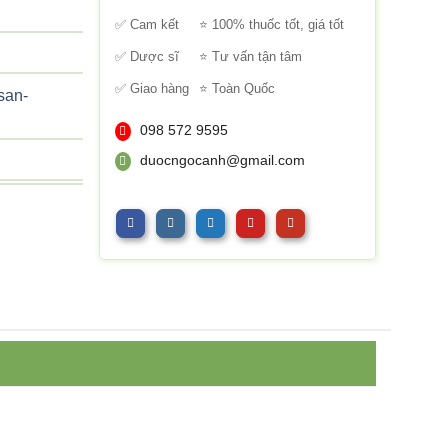
sao
✅ Cam kết
⭐ 100% thuốc tốt, giá tốt
✅ Dược sĩ
⭐ Tư vấn tận tâm
✅ Giao hàng
⭐ Toàn Quốc
san-
098 572 9595
duocngocanh@gmail.com
san –