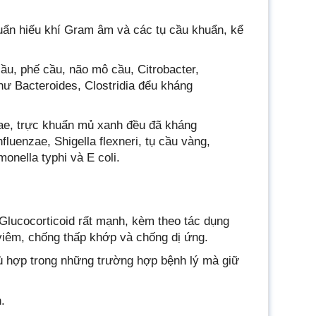
uẩn hiếu khí Gram âm và các tụ cầu khuẩn, kể
cầu, phế cầu, não mô cầu, Citrobacter,
hư Bacteroides, Clostridia đểu kháng
ae, trực khuẩn mủ xanh đều đã kháng
uenzae, Shigella flexneri, tụ cầu vàng,
onella typhi và E coli.
Glucocorticoid rất mạnh, kèm theo tác dụng
viêm, chống thấp khớp và chống dị ứng.
ù hợp trong những trường hợp bệnh lý mà giữ
.