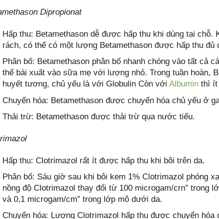
amethason Dipropionat
Hấp thu: Betamethason dễ được hấp thu khi dùng tại chỗ. Kh
rách, có thể có một lượng Betamethason được hấp thu đủ c
Phân bố: Betamethason phân bố nhanh chóng vào tất cả cá
thể bài xuất vào sữa mẹ với lượng nhỏ. Trong tuần hoàn, Be
huyết tương, chủ yếu là với Globulin Còn với
Albumin
thì í
Chuyển hóa: Betamethason được chuyển hóa chủ yếu ở ga
Thải trừ: Betamethason được thải trừ qua nước tiểu.
trimazol
Hấp thu: Clotrimazol rất ít được hấp thu khi bôi trên da.
Phân bố: Sáu giờ sau khi bôi kem 1% Clotrimazol phóng xạ 
nồng độ Clotrimazol thay đổi từ 100 microgam/crn” trong l
và 0,1 microgam/cm” trong lớp mô dưới da.
Chuyển hóa: Lượng Clotrimazol hấp thu được chuyển hóa 