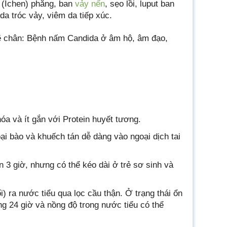
 (Ichen) phẳng, ban
vảy nến
, sẹo lồi, luput ban
a tróc vảy, viêm da tiếp xúc.
ẽ chân: Bệnh nấm Candida ở âm hộ, âm đạo,
a và ít gắn với Protein huyết tương.
i bào và khuếch tán dễ dàng vào ngoại dịch tai
3 giờ, nhưng có thể kéo dài ở trẻ sơ sinh và
) ra nước tiểu qua lọc cầu thận. Ở trạng thái ổn
ong 24 giờ và nồng độ trong nước tiểu có thể