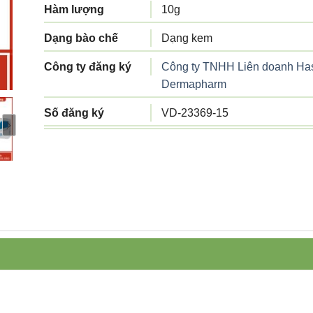
Hàm lượng
10g
Dạng bào chế
Dạng kem
Công ty đăng ký
Công ty TNHH Liên doanh Ha
Dermapharm
Số đăng ký
VD-23369-15
Công ty sản xuất
Công ty TNHH Liên doanh Ha
Dermapharm
Tiêu chuẩn sản
Tiêu chuẩn cơ sở
xuất
Xuất xứ
Việt Nam
Quy cách đóng gói
Hộp 1 tuýp 10g
Hạn sử dụng
36 tháng kể từ ngày sản xuất