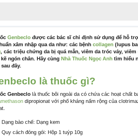
Mã sản phẩm
genbeclo
uốc
Genbeclo
được các bác sĩ chỉ định sử dụng để hỗ trợ
khuẩn xâm nhập qua da như: các bệnh
collagen
(lupus ba
g
, các triệu chứng da bị quá mẫn, viêm da tróc vảy, viê
, kẽ ngón chân. Hãy cùng
Nhà Thuốc Ngọc Anh
tìm hiểu n
t sau đây.
enbeclo là thuốc gì?
ốc Genbeclo
là thuốc bôi ngoài da có chứa các hoạt chất
amethason
dipropionat với phổ kháng nấm rộng của clotrima
at.
Dạng bào chế: Dạng kem
Quy cách đóng gói: Hộp 1 tuýp 10g