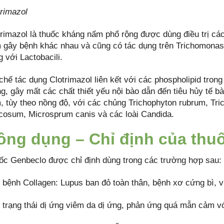
trimazol
trimazol là thuốc kháng nấm phổ rộng được dùng điều trị cá
 gây bệnh khác nhau và cũng có tác dụng trên Trichomonas
 với Lactobacili.
chế tác dụng Clotrimazol liên kết với các phospholipid trong
g, gây mất các chất thiết yếu nội bào dẫn đến tiêu hủy tế b
, tùy theo nồng độ, với các chủng Trichophyton rubrum, Tr
ccosum, Microsprum canis và các loài Candida.
ông dụng – Chỉ định của thu
ốc Genbeclo được chỉ định dùng trong các trường hợp sau:
 bệnh Collagen: Lupus ban đỏ toàn thân, bệnh xơ cứng bì, 
 trạng thái dị ứng viêm da dị ứng, phản ứng quá mẫn cảm với