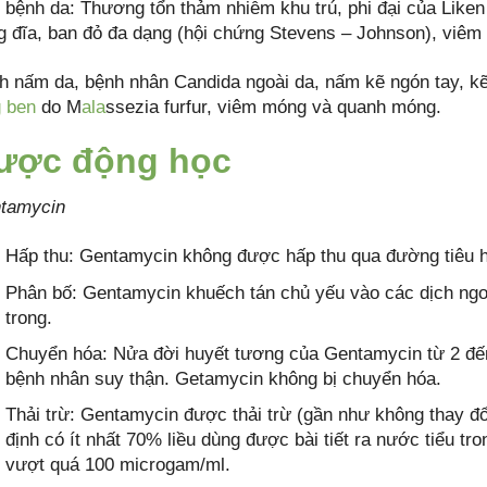
 bệnh da: Thương tổn thảm nhiễm khu trú, phi đại của Liken
g đĩa, ban đỏ đa dạng (hội chứng Stevens – Johnson), viêm d
h nấm da, bệnh nhân Candida ngoài da, nấm kẽ ngón tay, k
g ben
do M
ala
ssezia furfur, viêm móng và quanh móng.
ược động học
tamycin
Hấp thu: Gentamycin không được hấp thu qua đường tiêu hó
Phân bố: Gentamycin khuếch tán chủ yếu vào các dịch ngoạ
trong.
Chuyển hóa: Nửa đời huyết tương của Gentamycin từ 2 đến 
bệnh nhân suy thận. Getamycin không bị chuyển hóa.
Thải trừ: Gentamycin được thải trừ (gần như không thay đổi
định có ít nhất 70% liều dùng được bài tiết ra nước tiểu tr
vượt quá 100 microgam/ml.