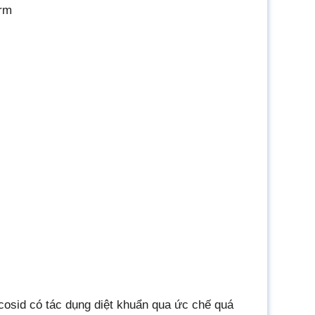
arm
:
osid có tác dụng diệt khuẩn qua ức chế quá