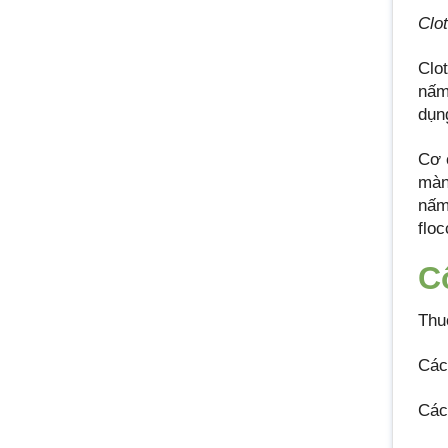
Clo
Clo
nấm
dụng
Cơ 
màn
nấm
flo
C
Thu
Các
Các