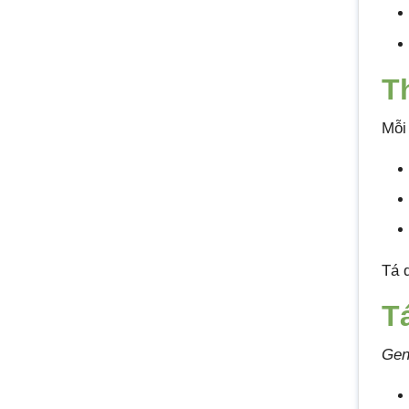
T
Mỗi
Tá 
T
Gen