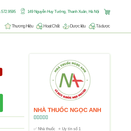
.572.9595
149 Nguyễn Huy Tưởng, Thanh Xuân, Hà Nội
Thương Hiệu
Hoạt Chất
Dược liệu
Tá dược
NHÀ THUỐC NGỌC ANH
Được xếp
hạng
5.00
5
✅ Nhà thuốc
⭐ Uy tín số 1