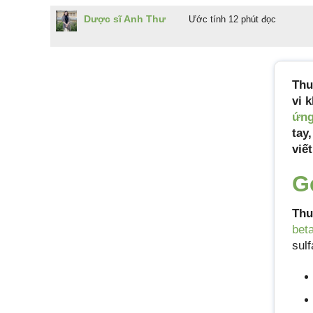
Dược sĩ Anh Thư
Ước tính 12 phút đọc
Th
vi 
ứn
tay
viế
G
Thu
bet
sulf