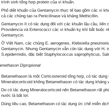
trình sinh tổng hợp protein của vi khuẩn.
Phổ diệt khuẩn của Gentamycin thực tế bao gồm các vi kh
cả các chủng tạo ra Penicilinase và kháng Methicillin.
Gentamycin ít có tác dụng đối với các khuẩn lậu cầu, liên 
Providencia và Enterococci các vi khuẩn kỵ khí bắt buộc n
Gentamycin.
Ở Việt Nam, các chủng E. aerogenes, Klebsiella pneumoni
Gentamycin. Nhưng Gentamycin vẫn còn tác dụng với H. infl
S.epidermidis, đặc biệt Staphylococcus saprophyticus, Salm
amethason Dipropionat
Betamethason là một Corticosteroid tổng hợp, có tác dụng 
Mineralocorticoid không Betamethason có tác dụng kháng 
Do có tác dụng Mineralocorticoid nên Betamethason rất ph
nước là bất lợi.
Dùng liều cao, Betamethason có tác dụng ức chế miễn dịch