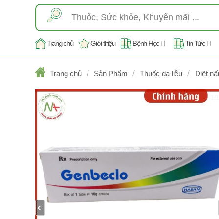
Skip
Tìm
to
kiếm:
content
Trang chủ
Giới thiệu
Bệnh Học
Tin Tức
/
/
/
Trang chủ
Sản Phẩm
Thuốc da liễu
Diệt nấ
1/