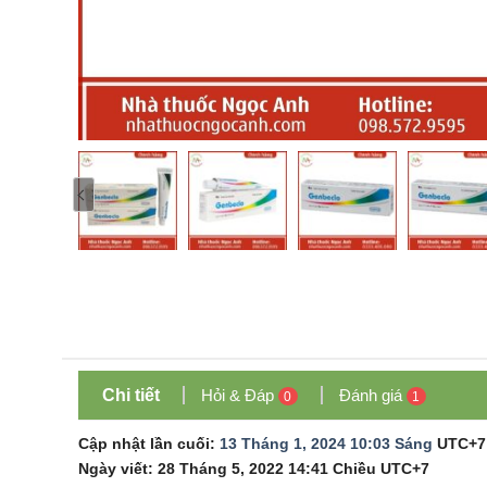
Chi tiết
Hỏi & Đáp
Đánh giá
0
1
Cập nhật lần cuối:
13 Tháng 1, 2024 10:03 Sáng
UTC+7
Ngày viết:
28 Tháng 5, 2022 14:41 Chiều
UTC+7