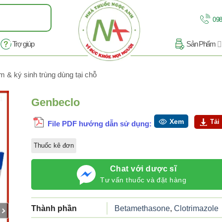
098
Trợ giúp
Sản Phẩm
m & ký sinh trùng dùng tại chỗ
11
Genbeclo
Xem
Tải
File PDF hướng dẫn sử dụng:
Thuốc kê đơn
Chat với dược sĩ
Tư vấn thuốc và đặt hàng
Thành phần
Betamethasone
,
Clotrimazole