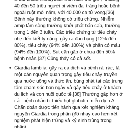
40 đến 50 triệu người bị viêm đại tràng hoặc bệnh
ngoài ruột mỗi năm, với 40.000 ca tử vong.[36]
Bệnh này thường không có triệu chứng. Nhiễm
amip lâm sàng thường khởi phát bán cấp, thường
trong 1 đến 3 tuần. Các triệu chứng từ tiêu chảy
nhẹ đến kiết lỵ nặng, gây ra đau bụng (12% đến
80%), tiêu chảy (94% đến 100%) và phân có máu
(94% đến 100%). Sụt cân gặp ở chưa đến 50%
bệnh nhân.[37] Cũng thấy có cả sốt.
Giardia lamblia: gây ra cả dịch và bệnh rải rác, là
một căn nguyên quan trọng gây tiêu chảy truyền
qua nước uống và thức ăn, bùng phát tại các trung
tâm chăm sóc ban ngày và gây tiêu chảy ở khách
du lịch và con nuôi quốc tế.[38] Thường gặp hơn ở
các bệnh nhân bị thiếu hụt globulin miễn dịch A.
Chẩn đoán được tiến hành qua xét nghiệm kháng
nguyên Giardia trong phân (độ nhạy cao hơn xét
nghiệm phát hiện trứng và ký sinh trùng trong
phân).