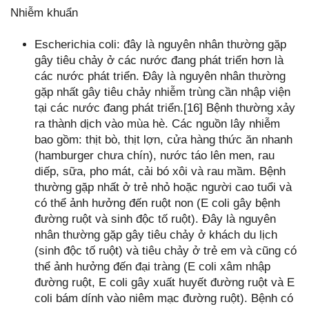
Nhiễm khuẩn
Escherichia coli: đây là nguyên nhân thường gặp
gây tiêu chảy ở các nước đang phát triển hơn là
các nước phát triển. Đây là nguyên nhân thường
gặp nhất gây tiêu chảy nhiễm trùng cần nhập viện
tại các nước đang phát triển.[16] Bệnh thường xảy
ra thành dịch vào mùa hè. Các nguồn lây nhiễm
bao gồm: thịt bò, thịt lợn, cửa hàng thức ăn nhanh
(hamburger chưa chín), nước táo lên men, rau
diếp, sữa, pho mát, cải bó xôi và rau mầm. Bệnh
thường gặp nhất ở trẻ nhỏ hoặc người cao tuổi và
có thể ảnh hưởng đến ruột non (E coli gây bệnh
đường ruột và sinh độc tố ruột). Đây là nguyên
nhân thường gặp gây tiêu chảy ở khách du lịch
(sinh độc tố ruột) và tiêu chảy ở trẻ em và cũng có
thể ảnh hưởng đến đại tràng (E coli xâm nhập
đường ruột, E coli gây xuất huyết đường ruột và E
coli bám dính vào niêm mạc đường ruột). Bệnh có