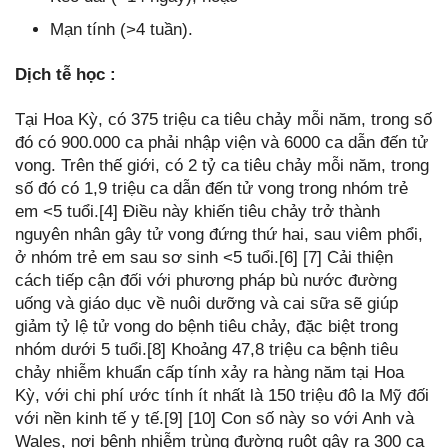
Mạn tính (>4 tuần).
Dịch tễ học :
Tại Hoa Kỳ, có 375 triệu ca tiêu chảy mỗi năm, trong số
đó có 900.000 ca phải nhập viện và 6000 ca dẫn đến tử
vong. Trên thế giới, có 2 tỷ ca tiêu chảy mỗi năm, trong
số đó có 1,9 triệu ca dẫn đến tử vong trong nhóm trẻ
em <5 tuổi.[4] Điều này khiến tiêu chảy trở thành
nguyên nhân gây tử vong đứng thứ hai, sau viêm phổi,
ở nhóm trẻ em sau sơ sinh <5 tuổi.[6] [7] Cải thiện
cách tiếp cận đối với phương pháp bù nước đường
uống và giáo dục về nuôi dưỡng và cai sữa sẽ giúp
giảm tỷ lệ tử vong do bệnh tiêu chảy, đặc biệt trong
nhóm dưới 5 tuổi.[8] Khoảng 47,8 triệu ca bệnh tiêu
chảy nhiễm khuẩn cấp tính xảy ra hàng năm tại Hoa
Kỳ, với chi phí ước tính ít nhất là 150 triệu đô la Mỹ đối
với nền kinh tế y tế.[9] [10] Con số này so với Anh và
Wales, nơi bệnh nhiễm trùng đường ruột gây ra 300 ca