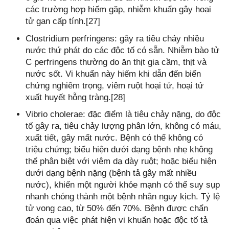
các trường hợp hiếm gặp, nhiễm khuẩn gây hoại
tử gan cấp tính.[27]
Clostridium perfringens: gây ra tiêu chảy nhiều
nước thứ phát do các độc tố có sẵn. Nhiễm bào tử
C perfringens thường do ăn thịt gia cầm, thịt và
nước sốt. Vi khuẩn này hiếm khi dẫn đến biến
chứng nghiêm trọng, viêm ruột hoại tử, hoại tử
xuất huyết hỗng tràng.[28]
Vibrio cholerae: đặc điểm là tiêu chảy nặng, do độc
tố gây ra, tiêu chảy lượng phân lớn, không có máu,
xuất tiết, gây mất nước. Bệnh có thể không có
triệu chứng; biểu hiện dưới dạng bệnh nhẹ không
thể phân biệt với viêm dạ dày ruột; hoặc biểu hiện
dưới dạng bệnh nặng (bệnh tả gây mất nhiều
nước), khiến một người khỏe mạnh có thể suy sụp
nhanh chóng thành một bệnh nhân nguy kịch. Tỷ lệ
tử vong cao, từ 50% đến 70%. Bệnh được chẩn
đoán qua việc phát hiện vi khuẩn hoặc độc tố tả