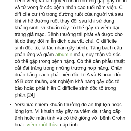
bệnh viện) và là nguyên nhân thường gặp gây bệnh
và tử vong ở các bệnh nhân cao tuổi nằm viện. C
difficile cư trú trong đường ruột của người và sau
khi vi hệ đường ruột thay đổi sau khi sử dụng
kháng sinh, vi khuẩn này có thể gây ra viêm đại
tràng giả mạc. Bệnh thường tái phát và được cho
là do thay đổi miễn dịch của vật chủ. C difficile
sinh độc tố, là tác nhân gây bệnh. Tăng bạch cầu
phản ứng và giảm
albumin
máu, suy thận và sốc
có thể gặp trong bệnh nặng. Có thể cần phẫu thuật
cắt đại tràng trong những trường hợp nặng. Chẩn
đoán bằng cách phát hiện độc tố A và B hoặc độc
tố B đơn thuần, xét nghiệm khả năng gây độc tế
bào hoặc phát hiện C difficile sinh độc tố trong
phân.[24]
Yersinia: nhiễm khuẩn thường do ăn thịt lợn hoặc
lòng lợn. Vi khuẩn này gây ra viêm đại tràng cấp
tính hoặc mãn tính và có thể giống với bệnh Crohn
hoặc
viêm ruột thừa
cấp tính.