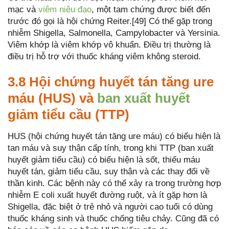
mạc và
viêm niệu đạo
, một tam chứng được biết đến
trước đó gọi là hội chứng Reiter.[49] Có thể gặp trong
nhiễm Shigella, Salmonella, Campylobacter và Yersinia.
Viêm khớp là viêm khớp vô khuẩn. Điều trị thường là
điều trị hỗ trợ với thuốc kháng viêm không steroid.
3.8 Hội chứng huyết tán tăng ure
máu (HUS) và
ban xuất huyết
giảm tiểu cầu (TTP)
HUS (hội chứng huyết tán tăng ure máu) có biểu hiện là
tan máu và suy thận cấp tính, trong khi TTP (ban xuất
huyết giảm tiểu cầu) có biểu hiện là sốt, thiếu máu
huyết tán, giảm tiểu cầu, suy thận và các thay đổi về
thần kinh. Các bệnh này có thể xảy ra trong trường hợp
nhiễm E coli xuất huyết đường ruột, và ít gặp hơn là
Shigella, đặc biệt ở trẻ nhỏ và người cao tuổi có dùng
thuốc kháng sinh và thuốc chống tiêu chảy. Cũng đã có