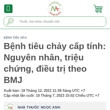
Skip
to
content
Tìm
kiếm:
BỆNH TIÊU HÓA
Bệnh tiêu chảy cấp tính:
Nguyên nhân, triệu
chứng, điều trị theo
BMJ
Xuất bản:
19 Tháng 12, 2021 11:39 Sáng
UTC +7
Cập nhật lần cuối:
10 Tháng 7, 2023 15:02 Chiều
UTC +7
NHÀ THUỐC NGỌC ANH