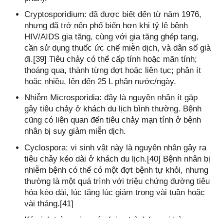
Cryptosporidium: đã được biết đến từ năm 1976,
nhưng đã trở nên phổ biến hơn khi tỷ lệ bệnh
HIV/AIDS gia tăng, cùng với gia tăng ghép tạng,
cần sử dụng thuốc ức chế miễn dịch, và dân số già
đi.[39] Tiêu chảy có thể cấp tính hoặc mãn tính;
thoáng qua, thành từng đợt hoặc liên tục; phân ít
hoặc nhiều, lên đến 25 L phân nước/ngày.
Nhiễm Microsporidia: đây là nguyên nhân ít gặp
gây tiêu chảy ở khách du lịch bình thường. Bệnh
cũng có liên quan đến tiêu chảy mạn tính ở bệnh
nhân bị suy giảm miễn dịch.
Cyclospora: vi sinh vật này là nguyên nhân gây ra
tiêu chảy kéo dài ở khách du lịch.[40] Bệnh nhân bị
nhiễm bệnh có thể có một đợt bệnh tự khỏi, nhưng
thường là một quá trình với triệu chứng đường tiêu
hóa kéo dài, lúc tăng lúc giảm trong vài tuần hoặc
vài tháng.[41]