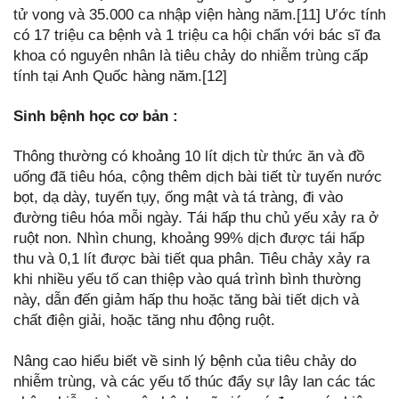
tử vong và 35.000 ca nhập viện hàng năm.[11] Ước tính
có 17 triệu ca bệnh và 1 triệu ca hội chẩn với bác sĩ đa
khoa có nguyên nhân là tiêu chảy do nhiễm trùng cấp
tính tại Anh Quốc hàng năm.[12]
Sinh bệnh học cơ bản :
Thông thường có khoảng 10 lít dịch từ thức ăn và đồ
uống đã tiêu hóa, cộng thêm dịch bài tiết từ tuyến nước
bọt, dạ dày, tuyến tụy, ống mật và tá tràng, đi vào
đường tiêu hóa mỗi ngày. Tái hấp thu chủ yếu xảy ra ở
ruột non. Nhìn chung, khoảng 99% dịch được tái hấp
thu và 0,1 lít được bài tiết qua phân. Tiêu chảy xảy ra
khi nhiều yếu tố can thiệp vào quá trình bình thường
này, dẫn đến giảm hấp thu hoặc tăng bài tiết dịch và
chất điện giải, hoặc tăng nhu động ruột.
Nâng cao hiểu biết về sinh lý bệnh của tiêu chảy do
nhiễm trùng, và các yếu tố thúc đẩy sự lây lan các tác