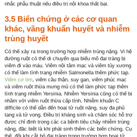
nhắc phẫu thuật nếu điều trị nội khoa thất bại.
3.5 Biến chứng ở các cơ quan
khác, vãng khuẩn huyết và nhiễm
trùng huyết
Có thể xảy ra trong trường hợp nhiễm trùng nặng. Vi hệ
đường ruột có thể di chuyển qua biểu mô đại tràng bị
viêm đi vào máu. Viêm nội tâm mạc và viêm tủy xương
có thể làm tình trạng nhiễm Salmonella thêm phức tạp.
Viêm cơ tim
, viêm cầu thận, suy gan, viêm phúc mạc
và viêm ruột thừa mưng mủ có thể làm phức tạp thêm
tình trạng nhiễm Yersinia. Nhiễm Yersinia cũng có thể bị
nhầm với viêm ruột thừa cấp tính. Nhiễm khuẩn C
difficile có thể dẫn đến hoại tử ruột nặng, suy đa phủ
tạng và tử vong. Điều trị kháng sinh và chăm sóc hỗ trợ
được chỉ định trong các ca bệnh tiêu chảy nhiễm trùng
nặng, đặc biệt là khi phát sinh thêm các biến chứng. Cụ
thể, đôi khi cắt bỏ đại tràng trong trường hợp hoại tử