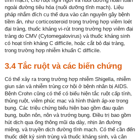
tĩnh mạch, cho ruột nghỉ ngơi và nuôi dưỡng hoàn toàn
ngoài đường tiêu hóa (nuôi dưỡng tĩnh mạch). Liệu
pháp nhắm đích cụ thể dựa vào căn nguyên gây bệnh
tiềm ẩn, như corticosteroid trong trường hợp viêm loét
đại tràng, thuốc kháng vi-rút trong trường hợp viêm đại
tràng do CMV (Cytomegalovirus) và thuốc kháng sinh
có hoạt tính kháng C difficile, hoặc cắt bỏ đại tràng,
trong trường hợp nhiễm khuẩn C difficile.
3.4 Tắc ruột và các biến chứng
Có thể xảy ra trong trường hợp nhiễm Shigella, nhiễm
giun sán và nhiễm trùng cơ hội ở bệnh nhân bị AIDS.
Bệnh Crohn cũng có thể có biểu hiện tắc ruột cấp tính,
thủng ruột, viêm phúc mạc và hình thành áp-xe trong
bụng. Các triệu chứng biểu hiện bao gồm đau quặn
bụng, buồn nôn, nôn và trướng bụng. Điều trị bao gồm
hút dịch qua ống thông mũi dạ dày, nhịn ăn đường
miệng, và truyền dịch đường tĩnh mạch. Có thể cần đến
thuốc diệt ký sinh trùng và thuốc kháng sinh, và cân