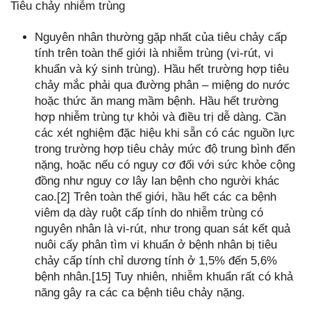
Tiêu chảy nhiễm trùng
Nguyên nhân thường gặp nhất của tiêu chảy cấp
tính trên toàn thế giới là nhiễm trùng (vi-rút, vi
khuẩn và ký sinh trùng). Hầu hết trường hợp tiêu
chảy mắc phải qua đường phân – miệng do nước
hoặc thức ăn mang mầm bệnh. Hầu hết trường
hợp nhiễm trùng tự khỏi và điều trị dễ dàng. Cần
các xét nghiệm đặc hiệu khi sẵn có các nguồn lực
trong trường hợp tiêu chảy mức độ trung bình đến
nặng, hoặc nếu có nguy cơ đối với sức khỏe cộng
đồng như nguy cơ lây lan bệnh cho người khác
cao.[2] Trên toàn thế giới, hầu hết các ca bệnh
viêm dạ dày ruột cấp tính do nhiễm trùng có
nguyên nhân là vi-rút, như trong quan sát kết quả
nuôi cấy phân tìm vi khuẩn ở bệnh nhân bị tiêu
chảy cấp tính chỉ dương tính ở 1,5% đến 5,6%
bệnh nhân.[15] Tuy nhiên, nhiễm khuẩn rất có khả
năng gây ra các ca bệnh tiêu chảy nặng.