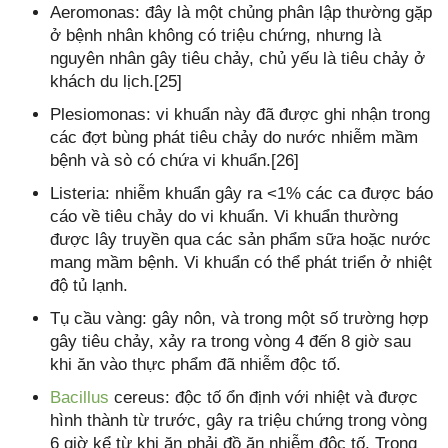
Aeromonas: đây là một chủng phân lập thường gặp
ở bệnh nhân không có triệu chứng, nhưng là
nguyên nhân gây tiêu chảy, chủ yếu là tiêu chảy ở
khách du lịch.[25]
Plesiomonas: vi khuẩn này đã được ghi nhận trong
các đợt bùng phát tiêu chảy do nước nhiễm mầm
bệnh và sò có chứa vi khuẩn.[26]
Listeria: nhiễm khuẩn gây ra <1% các ca được báo
cáo về tiêu chảy do vi khuẩn. Vi khuẩn thường
được lây truyền qua các sản phẩm sữa hoặc nước
mang mầm bệnh. Vi khuẩn có thể phát triển ở nhiệt
độ tủ lạnh.
Tụ cầu vàng: gây nôn, và trong một số trường hợp
gây tiêu chảy, xảy ra trong vòng 4 đến 8 giờ sau
khi ăn vào thực phẩm đã nhiễm độc tố.
Bacillus
cereus: độc tố ổn định với nhiệt và được
hình thành từ trước, gây ra triệu chứng trong vòng
6 giờ kể từ khi ăn phải đồ ăn nhiễm độc tố. Trong