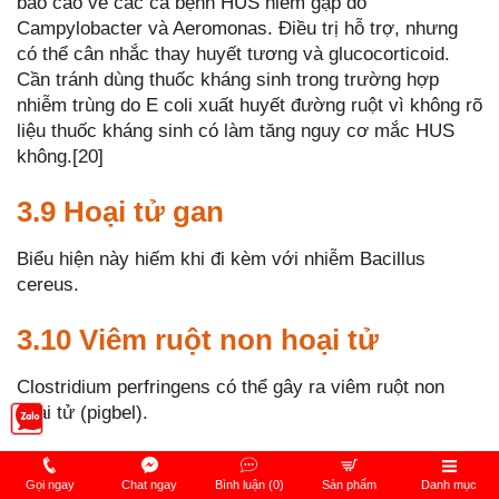
báo cáo về các ca bệnh HUS hiếm gặp do
Campylobacter và Aeromonas. Điều trị hỗ trợ, nhưng
có thể cân nhắc thay huyết tương và glucocorticoid.
Cần tránh dùng thuốc kháng sinh trong trường hợp
nhiễm trùng do E coli xuất huyết đường ruột vì không rõ
liệu thuốc kháng sinh có làm tăng nguy cơ mắc HUS
không.[20]
3.9 Hoại tử gan
Biểu hiện này hiếm khi đi kèm với nhiễm Bacillus
cereus.
3.10 Viêm ruột non hoại tử
Clostridium perfringens có thể gây ra viêm ruột non
hoại tử (pigbel).
3.11 Nhiễm bệnh trong thai kỳ
Gọi ngay
Chat ngay
Bình luận (0)
Sản phẩm
Danh mục