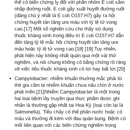
thể có biến chứng lỵ đối với phân nhóm E coli xâm
nhập đường ruột. E coli gây xuất huyết đường ruột
(đáng chú ý nhất là E coli O157:H7) gây ra hội
chứng huyết tán tăng ure máu với tỷ lệ tử vong
cao.[17] Một số nghiên cứu cho thấy sử dụng
thuốc kháng sinh trong điều trị E coli O157:H7 dẫn
đến tăng tỷ lệ mắc hội chứng huyết tán tăng ure
máu hoặc tỷ lệ tử vong cao.[18] [19] Tuy nhiên,
phát hiện này không nhất quán qua một vài thử
nghiệm, và nói chung không có bằng chứng rõ ràng
về việc liệu thuốc kháng sinh có lợi hay bất lợi.[20]
Campylobacter: nhiễm khuẩn thường mắc phải từ
thịt gia cầm bị nhiễm khuẩn chưa nấu chín ở nước
phát triển.[21]Nhiễm Campylobacter là một trong
hai loại bệnh lây truyền qua thực phẩm được ghi
nhận là thường gặp nhất tại Hoa Kỳ (loại còn lại là
Salmonella). Tiêu chảy có thể phân nước hoặc có
máu và thường đi kèm với đau quặn bụng. Bệnh có
mối liên quan với các biến chứng nghiêm trọng