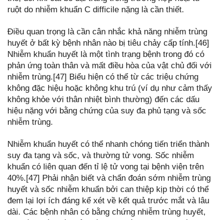
ruột do nhiễm khuẩn C difficile nặng là cần thiết.
Điều quan trọng là cần cân nhắc khả năng nhiễm trùng
huyết ở bất kỳ bệnh nhân nào bị tiêu chảy cấp tính.[46]
Nhiễm khuẩn huyết là một tình trạng bệnh trong đó có
phản ứng toàn thân và mất điều hòa của vật chủ đối với
nhiễm trùng.[47] Biểu hiện có thể từ các triệu chứng
không đặc hiệu hoặc không khu trú (ví dụ như cảm thấy
không khỏe với thân nhiệt bình thường) đến các dấu
hiệu nặng với bằng chứng của suy đa phủ tạng và sốc
nhiễm trùng.
Nhiễm khuẩn huyết có thể nhanh chóng tiến triển thành
suy đa tạng và sốc, và thường tử vong. Sốc nhiễm
khuẩn có liên quan đến tỉ lệ tử vong tại bệnh viện trên
40%.[47] Phải nhận biết và chẩn đoán sớm nhiễm trùng
huyết và sốc nhiễm khuẩn bởi can thiệp kịp thời có thể
đem lại lợi ích đáng kể xét về kết quả trước mắt và lâu
dài. Các bệnh nhân có bằng chứng nhiễm trùng huyết,