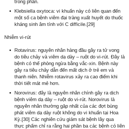
trong phân.
Klebsiella oxytoca: vi khuẩn này có liên quan đến
một số ca bệnh viêm đại tràng xuất huyết do thuốc
kháng sinh âm tính với C difficile.[29]
Nhiễm vi-rút
Rotavirus: nguyên nhân hàng đầu gây ra tử vong
do tiêu chảy và viêm dạ dày – ruột do vi-rút. Đây là
bệnh có thể phòng ngừa bằng vắc-xin. Bệnh này
gây ra tiêu chảy dẫn đến mất dịch ở trẻ em và
thanh niên. Nhiễm rotavirus xảy ra cao điểm khi
thời tiết mát mẻ hơn.
Norovirus: đây là nguyên nhân chính gây ra dịch
bệnh viêm dạ dày – ruột do vi-rút. Norovirus là
nguyên nhân thường gặp nhất của các đợt bùng
phát viêm dạ dày ruột không do vi khuẩn tại Hoa
Kỳ.[30] Các nghiên cứu giám sát bệnh lây qua
thực phẩm chỉ ra rằng hai phần ba các bệnh có liên