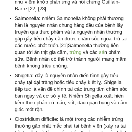
như viêm khớp phản ứng và hội chứng Guillain-
Barre.[22] [23]
Salmonella: nhiễm Salmonella không phải thương
hàn là nguyên nhân chung hàng đầu của bệnh lây
truyền qua thực phẩm và là nguyên nhân thường
gặp gây tiêu chảy cần được chăm sóc ngoại trú tại
các nước phát triển.[21]Salmonella thường liên
quan tới ăn thịt gia cầm,
trứng
và các
sả
n phẩm
sữa. Bệnh nhân có thể trở thành người mang mầm
bệnh không triệu chứng.
Shigella: đây là nguyên nhân điển hình gây tiêu
chảy tại đại tràng hoặc tiêu chảy kiết lỵ. Shigella
tiếp tục là vấn đề chính tại các trung tâm chăm sóc
ban ngày và cơ sở y tế. Nhiễm Shigella xuất hiện
kèm theo phân có máu, sốt, đau quặn bụng và cảm
giác mót rặn.
Clostridium difficile: là một trong các nhiễm trùng
thường gặp nhất mắc phải tại bệnh viện (xảy ra tại