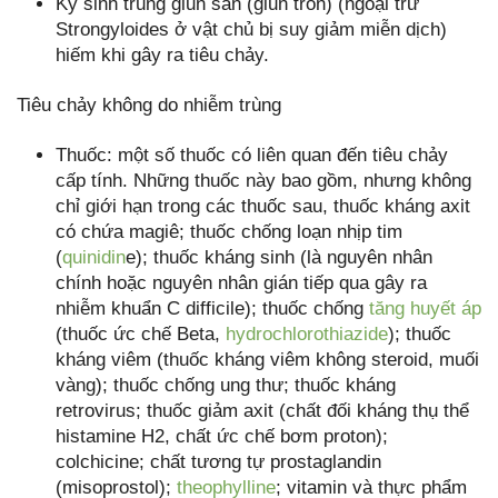
Ký sinh trùng giun sán (giun tròn) (ngoại trừ
Strongyloides ở vật chủ bị suy giảm miễn dịch)
hiếm khi gây ra tiêu chảy.
Tiêu chảy không do nhiễm trùng
Thuốc: một số thuốc có liên quan đến tiêu chảy
cấp tính. Những thuốc này bao gồm, nhưng không
chỉ giới hạn trong các thuốc sau, thuốc kháng axit
có chứa magiê; thuốc chống loạn nhịp tim
(
quinidin
e); thuốc kháng sinh (là nguyên nhân
chính hoặc nguyên nhân gián tiếp qua gây ra
nhiễm khuẩn C difficile); thuốc chống
tăng huyết áp
(thuốc ức chế Beta,
hydrochlorothiazide
); thuốc
kháng viêm (thuốc kháng viêm không steroid, muối
vàng); thuốc chống ung thư; thuốc kháng
retrovirus; thuốc giảm axit (chất đối kháng thụ thể
histamine H2, chất ức chế bơm proton);
colchicine; chất tương tự prostaglandin
(misoprostol);
theophylline
; vitamin và thực phẩm