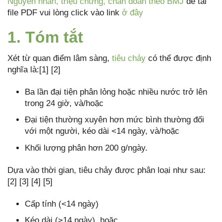
Nguyên nhân, triệu chứng, chẩn đoán theo BMJ
để tải
file PDF vui lòng click vào link
ở đây
1. Tóm tắt
Xét từ quan điểm lâm sàng,
tiêu chảy
có thể được định
nghĩa là:[1] [2]
Ba lần đại tiện phân lỏng hoặc nhiều nước trở lên
trong 24 giờ, và/hoặc
Đại tiện thường xuyên hơn mức bình thường đối
với một người, kéo dài <14 ngày, và/hoặc
Khối lượng phân hơn 200 g/ngày.
Dựa vào thời gian, tiêu chảy được phân loại như sau:
[2] [3] [4] [5]
Cấp tính (<14 ngày)
Kéo dài (>14 ngày), hoặc