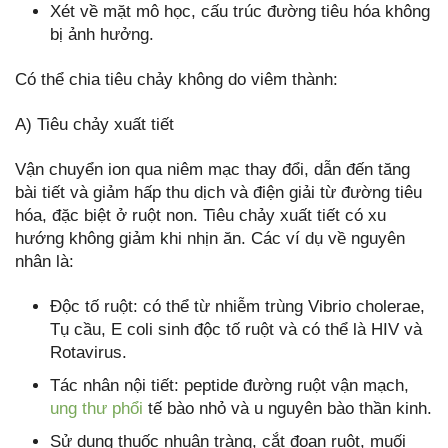
Xét về mặt mô học, cấu trúc đường tiêu hóa không
bị ảnh hưởng.
Có thể chia tiêu chảy không do viêm thành:
A) Tiêu chảy xuất tiết
Vận chuyển ion qua niêm mạc thay đổi, dẫn đến tăng
bài tiết và giảm hấp thu dịch và điện giải từ đường tiêu
hóa, đặc biệt ở ruột non. Tiêu chảy xuất tiết có xu
hướng không giảm khi nhịn ăn. Các ví dụ về nguyên
nhân là:
Độc tố ruột: có thể từ nhiễm trùng Vibrio cholerae,
Tụ cầu, E coli sinh độc tố ruột và có thể là HIV và
Rotavirus.
Tác nhân nội tiết: peptide đường ruột vận mạch,
ung thư phổi
tế bào nhỏ và u nguyên bào thần kinh.
Sử dụng thuốc nhuận tràng, cắt đoạn ruột, muối