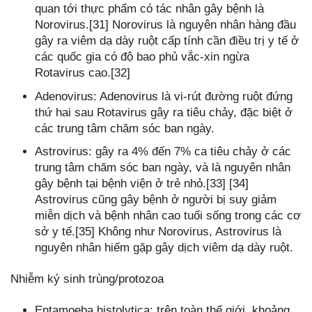
quan tới thực phẩm có tác nhân gây bệnh là
Norovirus.[31] Norovirus là nguyên nhân hàng đầu
gây ra viêm dạ dày ruột cấp tính cần điều trị y tế ở
các quốc gia có độ bao phủ vắc-xin ngừa
Rotavirus cao.[32]
Adenovirus: Adenovirus là vi-rút đường ruột đứng
thứ hai sau Rotavirus gây ra tiêu chảy, đặc biệt ở
các trung tâm chăm sóc ban ngày.
Astrovirus: gây ra 4% đến 7% ca tiêu chảy ở các
trung tâm chăm sóc ban ngày, và là nguyên nhân
gây bệnh tại bệnh viện ở trẻ nhỏ.[33] [34]
Astrovirus cũng gây bệnh ở người bị suy giảm
miễn dịch và bệnh nhân cao tuổi sống trong các cơ
sở y tế.[35] Không như Norovirus, Astrovirus là
nguyên nhân hiếm gặp gây dịch viêm dạ dày ruột.
Nhiễm ký sinh trùng/protozoa
Entamoeba histolytica: trên toàn thế giới, khoảng