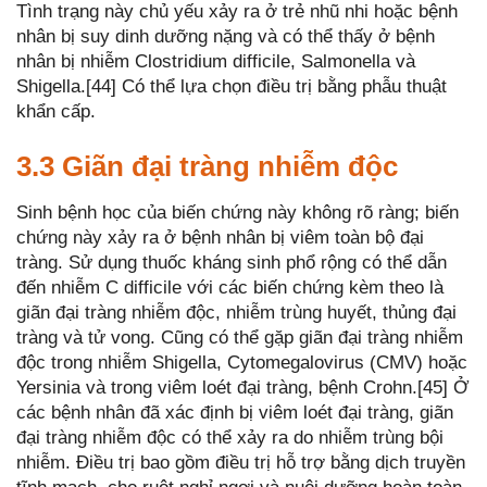
Tình trạng này chủ yếu xảy ra ở trẻ nhũ nhi hoặc bệnh
nhân bị suy dinh dưỡng nặng và có thể thấy ở bệnh
nhân bị nhiễm Clostridium difficile, Salmonella và
Shigella.[44] Có thể lựa chọn điều trị bằng phẫu thuật
khẩn cấp.
3.3 Giãn đại tràng nhiễm độc
Sinh bệnh học của biến chứng này không rõ ràng; biến
chứng này xảy ra ở bệnh nhân bị viêm toàn bộ đại
tràng. Sử dụng thuốc kháng sinh phổ rộng có thể dẫn
đến nhiễm C difficile với các biến chứng kèm theo là
giãn đại tràng nhiễm độc, nhiễm trùng huyết, thủng đại
tràng và tử vong. Cũng có thể gặp giãn đại tràng nhiễm
độc trong nhiễm Shigella, Cytomegalovirus (CMV) hoặc
Yersinia và trong viêm loét đại tràng, bệnh Crohn.[45] Ở
các bệnh nhân đã xác định bị viêm loét đại tràng, giãn
đại tràng nhiễm độc có thể xảy ra do nhiễm trùng bội
nhiễm. Điều trị bao gồm điều trị hỗ trợ bằng dịch truyền