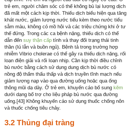
trẻ em, người chăm sóc có thể không bù lại lượng dịch
đã mất một cách kịp thời. Thiếu dịch biểu hiện qua tăng
khát nước, giảm lượng nước tiểu kèm theo nước tiểu
sẫm màu, không có mồ hôi và các triệu chứng khi ở tư
thế đứng. Trong các ca bệnh nặng, thiếu dịch có thể
dẫn đến
suy thận cấp
tính và thay đổi trạng thái tinh
thần (lú lẫn và buồn ngủ). Bệnh tả trong trường hợp
nhiễm Vibrio cholerae có thể gây ra thiếu dịch nặng, rối
loạn điện giải và rối loạn nhịp. Cần kịp thời điều chỉnh
bù nước bằng cách sử dụng dung dịch bù nước có
nồng độ thẩm thấu thấp và dịch truyền tĩnh mạch nếu
giảm lượng nạp vào qua đường uống hoặc qua ống
thông mũi dạ dày. Ở trẻ em, khuyến cáo bổ sung
kẽm
dưới dạng bổ trợ cho liệu pháp bù nước qua đường
uống.[43] Không khuyến cáo sử dụng thuốc chống nôn
và thuốc chống tiêu chảy.
3.2 Thủng đại tràng