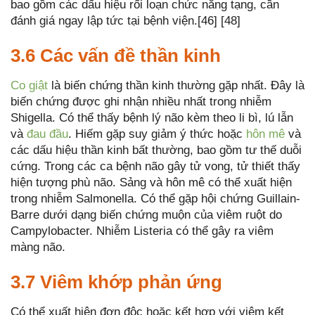
bao gồm các dấu hiệu rối loạn chức năng tạng, cần
đánh giá ngay lập tức tại bệnh viện.[46] [48]
3.6 Các vấn đề thần kinh
Co giật
là biến chứng thần kinh thường gặp nhất. Đây là
biến chứng được ghi nhận nhiều nhất trong nhiễm
Shigella. Có thể thấy bệnh lý não kèm theo li bì, lú lẫn
và
đau đầu
. Hiếm gặp suy giảm ý thức hoặc
hôn mê
và
các dấu hiệu thần kinh bất thường, bao gồm tư thế duỗi
cứng. Trong các ca bệnh não gây tử vong, tử thiết thấy
hiện tượng phù não. Sảng và hôn mê có thể xuất hiện
trong nhiễm Salmonella. Có thể gặp hội chứng Guillain-
Barre dưới dạng biến chứng muộn của viêm ruột do
Campylobacter. Nhiễm Listeria có thể gây ra viêm
màng não.
3.7 Viêm khớp phản ứng
Có thể xuất hiện đơn độc hoặc kết hợp với viêm kết