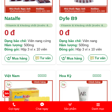
Natalfe
Dyfe B9
Vitamin & khoáng chất (trước & sau sinh)/Thuốc trị thiếu máu
Vitamin & khoáng chất (trước & sau sinh)/Thuốc trị thiếu máu
0
đ
0
đ
Dạng bào chế:
Viên nang cứng
Dạng bào chế:
Viên nang
Hàm lượng:
500mg
Hàm lượng:
500mg
Đóng gói:
Hộp 3 vỉ x 10 viên
Đóng gói:
Hộp 3 vỉ x 10 viên
Tư vấn
Tư vấn
Mua hàng
Mua hàng
Việt Nam
Hoa Kỳ
Được xếp
Được xếp
hạng
5.00
5
hạng
5.00
5
sao
sao
Gọi ngay
Chat ngay
Sản phẩm
Danh mục