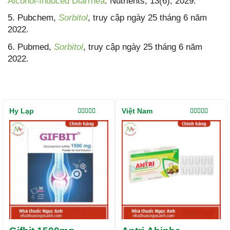
Alcohol-Induced Diarrhea
. Nutrients, 13(6), 2029.
5. Pubchem,
Sorbitol
, truy cập ngày 25 tháng 6 năm
2022.
6. Pubmed,
Sorbitol
, truy cập ngày 25 tháng 6 năm
2022.
Hy Lạp
Việt Nam
Được xếp
Được xếp
hạng
5.00
5
hạng
5.00
5
sao
sao