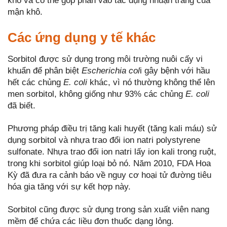
khô và có thể góp phần vào tác dụng nhuận tràng của
mận khô.
Các ứng dụng y tế khác
Sorbitol được sử dụng trong môi trường nuôi cấy vi
khuẩn để phân biệt
Escherichia col
i gây bệnh với hầu
hết các chủng
E. coli
khác, vì nó thường không thể lên
men sorbitol, không giống như 93% các chủng
E. coli
đã biết.
Phương pháp điều trị tăng kali huyết (tăng kali máu) sử
dụng sorbitol và nhựa trao đổi ion natri polystyrene
sulfonate. Nhựa trao đổi ion natri lấy ion kali trong ruột,
trong khi sorbitol giúp loại bỏ nó. Năm 2010, FDA Hoa
Kỳ đã đưa ra cảnh báo về nguy cơ hoại tử đường tiêu
hóa gia tăng với sự kết hợp này.
Sorbitol cũng được sử dụng trong sản xuất viên nang
mềm để chứa các liều đơn thuốc dạng lỏng.