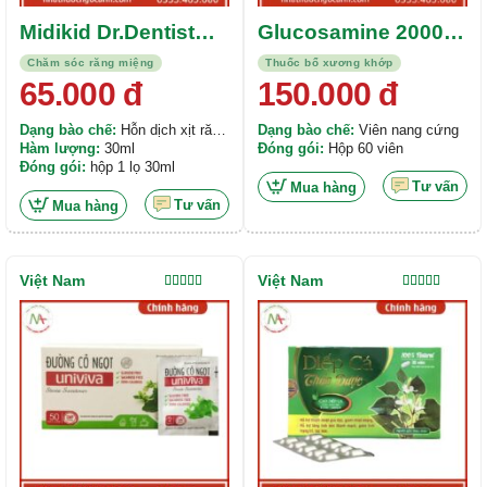
Midikid Dr.Dentist
Glucosamine 2000
Bibona Star
MK7 + Collagen Tup
Chăm sóc răng miệng
Thuốc bổ xương khớp
Samukid Nano
II
65.000
đ
150.000
đ
Dạng bào chế:
Hỗn dịch xịt răng
Dạng bào chế:
Viên nang cứng
miệng
Hàm lượng:
30ml
Đóng gói:
Hộp 60 viên
Đóng gói:
hộp 1 lọ 30ml
Tư vấn
Mua hàng
Tư vấn
Mua hàng
Việt Nam
Việt Nam
Được xếp
Được xếp
hạng
4.00
hạng
5.00
5
5 sao
sao