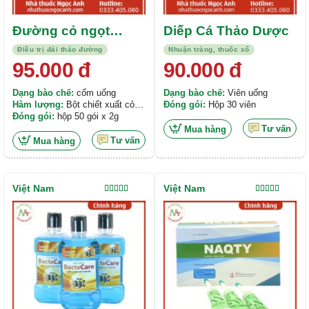
Đường cỏ ngọt
Diếp Cá Thảo Dược
Univiva
Điều trị đái tháo đường
Nhuận tràng, thuốc xổ
95.000
đ
90.000
đ
Dạng bào chế:
cốm uống
Dạng bào chế:
Viên uống
Hàm lượng:
Bột chiết xuất cỏ
Đóng gói:
Hộp 30 viên
ngọt Stevia (steviol glycosides
Đóng gói:
hộp 50 gói x 2g
95%): 50mg Erythritol (đường
Tư vấn
Mua hàng
lên men từ trái cây): 1g. Sorbitol:
Tư vấn
Mua hàng
0.95g
Việt Nam
Việt Nam
Được xếp
Được xếp
hạng
5.00
5
hạng
5.00
5
sao
sao