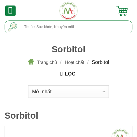
Skip
to
content
Tìm
kiếm:
Sorbitol
/
/
Sorbitol
Trang chủ
Hoạt chất
LỌC
Sorbitol