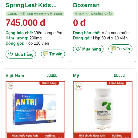
SpringLeaf Kids
Bozeman
Mega Milky Calcium
Calci/ Phối hợp vitamin với calci
Vitamin - Khoáng Chất
745.000
đ
0
đ
Dạng bào chế:
Viên nang mềm
Dạng bào chế:
Viên nang mềm
Hàm lượng:
200mg
Đóng gói:
Hộp 50 vỉ x 10 viên
Đóng gói:
Hộp 120 viên
Tư vấn
Mua hàng
Tư vấn
Mua hàng
Việt Nam
Mỹ
Được xếp
Được xếp
hạng
4.00
hạng
5.00
5
5 sao
sao