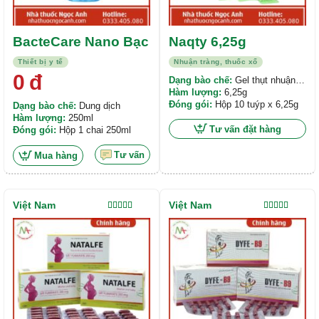
BacteCare Nano Bạc
Naqty 6,25g
Thiết bị y tế
Nhuận tràng, thuốc xổ
0
đ
Dạng bào chế:
Gel thụt nhuận
tràng
Hàm lượng:
6,25g
Đóng gói:
Hộp 10 tuýp x 6,25g
Dạng bào chế:
Dung dịch
Hàm lượng:
250ml
Tư vấn đặt hàng
Đóng gói:
Hộp 1 chai 250ml
Tư vấn
Mua hàng
Việt Nam
Việt Nam
Được xếp
Được xếp
hạng
5.00
5
hạng
5.00
5
sao
sao