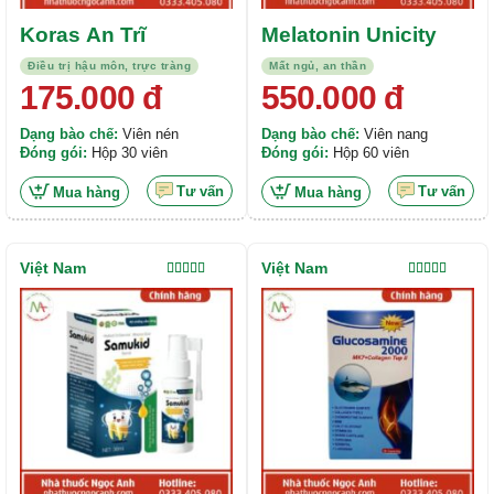
Koras An Trĩ
Melatonin Unicity
Điều trị hậu môn, trực tràng
Mất ngủ, an thần
175.000
đ
550.000
đ
Dạng bào chế:
Viên nén
Dạng bào chế:
Viên nang
Đóng gói:
Hộp 30 viên
Đóng gói:
Hộp 60 viên
Tư vấn
Tư vấn
Mua hàng
Mua hàng
Việt Nam
Việt Nam
Được xếp
Được xếp
hạng
4.00
hạng
4.00
5 sao
5 sao