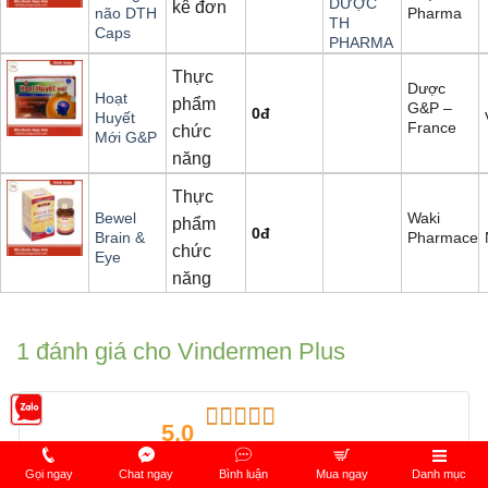
DƯỢC
kê đơn
Pharma
não DTH
TH
Caps
PHARMA
Thực
Dược
Hoạt
phẩm
G&P –
0
đ
Huyết
France
chức
Mới G&P
năng
Thực
Waki
Bewel
phẩm
0
đ
Pharmaceut
Brain &
chức
Eye
năng
1 đánh giá cho
Vindermen Plus
5,0
Được xếp
(1 đánh giá)
hạng
5.00
5
1 Đánh giá
Gọi ngay
Chat ngay
Bình luận
Mua ngay
Danh mục