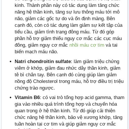
kinh. Thành phần này có tác dụng làm tăng chức
năng hệ thần kinh, tăng sự lưu thông máu tới mô
não, giảm các gốc tự do và ổn định màng. Bên
cạnh đó, còn có tác dụng làm giảm sự kết tập của
tiểu cầu, giảm tình trạng đông máu. Từ đó góp
phần hỗ trợ giảm thiểu nguy cơ mắc các cục máu
đông, giảm nguy cơ mắc
nhồi máu cơ tim
và tai
biến mạch máu não.
Natri chondroitin sulfate
: làm giảm triệu chứng
viêm ở khớp, giảm đau nhức dây thần kinh, giảm
tê bì chân tay. Bên cạnh đó cùng giúp làm giảm
nồng độ Cholesterol trong máu, hỗ trợ điều trị triệu
chứng trào ngược.
Vitamin B6
: có vai trò tổng hợp acid gamma, tham
gia vào nhiều quá trình tổng hợp và chuyển hóa
quan trọng ở hệ thần kinh. Từ đó giúp cải thiện
chức năng hệ thần kinh, bảo vệ xương khớp, tăng
tuần hoàn tại cơ tim và giúp giảm nguy cơ mắc