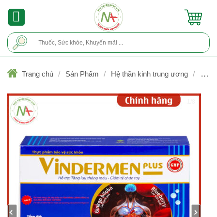
Skip
to
content
Tìm
kiếm:
/
/
/
Trang chủ
Sản Phẩm
Hệ thần kinh trung ương
Hướ
thần kinh, Bổ thần kinh
1/8