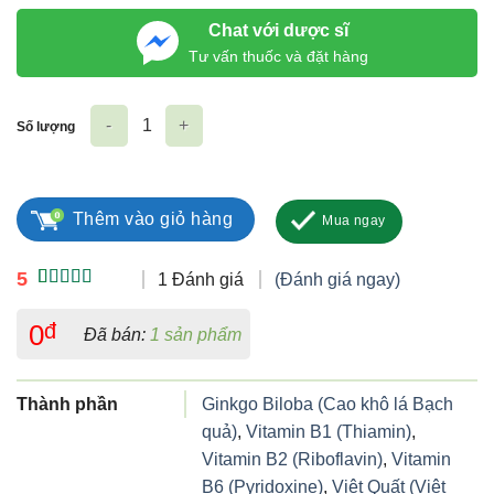
Chat với dược sĩ
Tư vấn thuốc và đặt hàng
Số lượng
Vindermen Plus số lượng
Thêm vào giỏ hàng
Mua ngay
5
1 Đánh giá
(Đánh giá ngay)
5.00
1
trên 5
dựa trên
0
đ
Đã bán:
1 sản phẩm
đánh giá
Thành phần
Ginkgo Biloba (Cao khô lá Bạch
quả)
,
Vitamin B1 (Thiamin)
,
Vitamin B2 (Riboflavin)
,
Vitamin
B6 (Pyridoxine)
,
Việt Quất (Việt