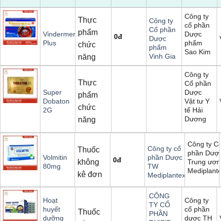
Công ty
Thực
Công ty
cổ phần
Cổ phần
phẩm
Dược
Vindermen
0
đ
Dược
phẩm
Plus
chức
phẩm
Sao Kim
Vinh Gia
năng
Công ty
Thực
Cổ phần
Dược
Super
phẩm
Vật tư Y
Dobaton
chức
tế Hải
2G
Dương
năng
Công ty C
Công ty cổ
Thuốc
phần Dượ
Volmitin
phần Dược
0
đ
không
Trung ươn
80mg
TW
Mediplant
kê đơn
Mediplantex
CÔNG
Công ty
Hoạt
TY CỔ
cổ phần
huyết
Thuốc
PHẦN
dược TH
dưỡng