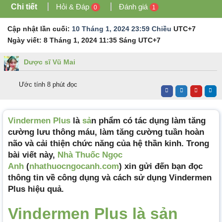
Chi tiết
Hỏi & Đáp
Đánh giá
0
1
Cập nhật lần cuối:
10 Tháng 1, 2024 23:59 Chiều
UTC+7
Ngày viết:
8 Tháng 1, 2024 11:35 Sáng
UTC+7
Dược sĩ Vũ Mai
Ước tính 8 phút đọc
Vindermen Plus
là
sả
n phẩm có tác dụng làm tăng
cường lưu thông máu, làm tăng cường tuần hoàn
não và cải thiện chức năng của hệ thần kinh. Trong
bài viết này,
Nhà Thuốc Ngọc
Anh
(
nhathuocngocanh.com
) xin gửi đến bạn đọc
thông tin về công dụng và cách sử dụng Vindermen
Plus hiệu quả.
Vindermen Plus là sản