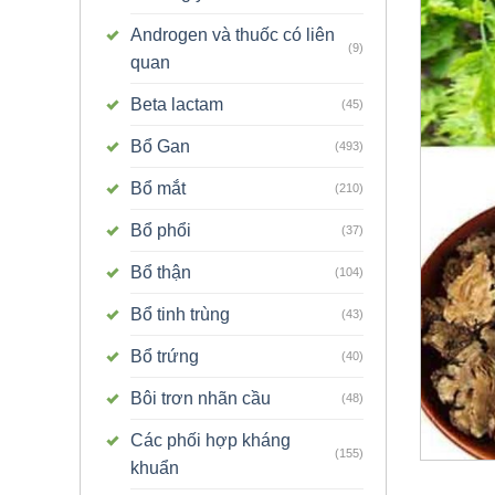
Androgen và thuốc có liên
(9)
quan
Beta lactam
(45)
Bổ Gan
(493)
Bổ mắt
(210)
Bổ phổi
(37)
Bổ thận
(104)
Bổ tinh trùng
(43)
Bổ trứng
(40)
Bôi trơn nhãn cầu
(48)
Các phối hợp kháng
(155)
khuẩn