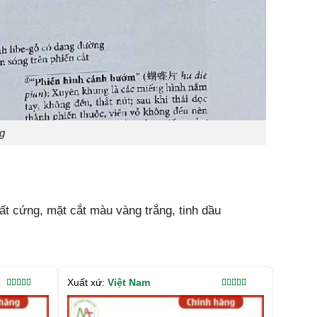
g
ất cứng, mặt cắt màu vàng trắng, tinh dầu
Xuất xứ:
Việt Nam
Được xếp
Được xếp
hạng
5.00
5
hạng
5.00
5
sao
sao