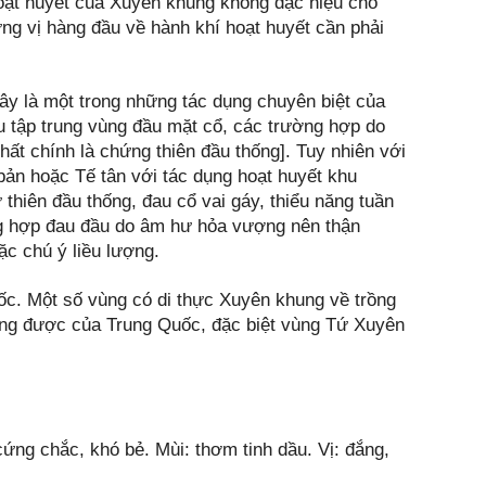
hoạt huyết của Xuyên khung không đặc hiệu cho
ững vị hàng đầu về hành khí hoạt huyết cần phải
ây là một trong những tác dụng chuyên biệt của
 tập trung vùng đầu mặt cổ, các trường hợp do
ất chính là chứng thiên đầu thống]. Tuy nhiên với
ản hoặc Tế tân với tác dụng hoạt huyết khu
thiên đầu thống, đau cổ vai gáy, thiểu năng tuần
ng hợp đau đầu do âm hư hỏa vượng nên thận
ặc chú ý liều lượng.
c. Một số vùng có di thực Xuyên khung về trồng
g được của Trung Quốc, đặc biệt vùng Tứ Xuyên
ứng chắc, khó bẻ. Mùi: thơm tinh dầu. Vị: đắng,