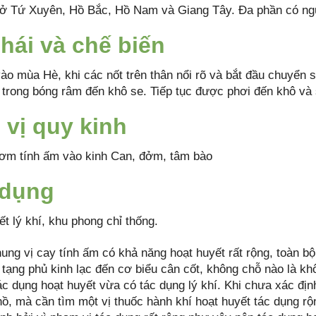
ở Tứ Xuyên, Hồ Bắc, Hồ Nam và Giang Tây. Đa phần có nguồ
hái và chế biến
ào mùa Hè, khi các nốt trên thân nổi rõ và bắt đầu chuyển 
i trong bóng râm đến khô se. Tiếp tục được phơi đến khô và 
 vị quy kinh
hơm tính ấm vào kinh Can, đởm, tâm bào
 dụng
t lý khí, khu phong chỉ thống.
ung vị cay tính ấm có khả năng hoạt huyết rất rộng, toàn bộ
ừ tạng phủ kinh lạc đến cơ biểu cân cốt, không chỗ nào là k
c dụng hoạt huyết vừa có tác dụng lý khí. Khi chưa xác định
ồ, mà cần tìm một vị thuốc hành khí hoạt huyết tác dụng r