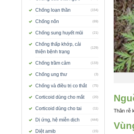
Chống loạn thần
(154)
Chống nôn
(69)
Chống sung huyết mũi
(21)
Chống thấp khớp, cải
(129)
thiện bệnh trạng
Chống trầm cảm
(133)
Chống ung thư
(3)
Chống và điều trị co thắt
(75)
Ngu
Corticoid dùng cho mắt
(20)
Corticoid dùng cho tai
(11)
Thân rễ 
Dị ứng, hệ miễn dịch
(444)
Vùng
Diệt amib
(15)