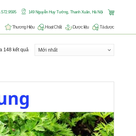
.572.9595
149 Nguyễn Huy Tưởng, Thanh Xuân, Hà Nội
Thương Hiệu
Hoạt Chất
Dược liệu
Tá dược
a 148 kết quả