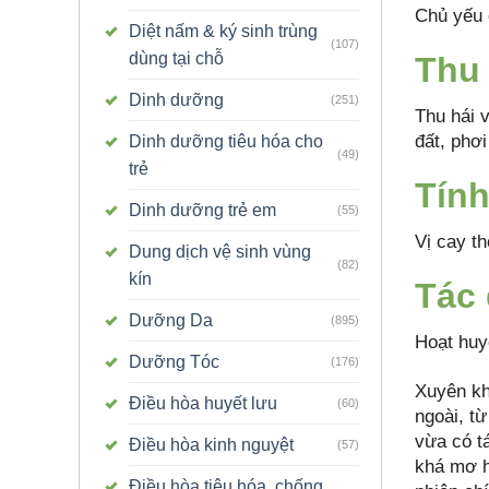
Chủ yếu 
Diệt nấm & ký sinh trùng
(107)
dùng tại chỗ
Thu 
Dinh dưỡng
(251)
Thu hái v
đất, phơ
Dinh dưỡng tiêu hóa cho
(49)
trẻ
Tính
Dinh dưỡng trẻ em
(55)
Vị cay t
Dung dịch vệ sinh vùng
(82)
kín
Tác
Dưỡng Da
(895)
Hoạt huyế
Dưỡng Tóc
(176)
Xuyên kh
Điều hòa huyết lưu
(60)
ngoài, t
vừa có tá
Điều hòa kinh nguyệt
(57)
khá mơ h
Điều hòa tiêu hóa, chống