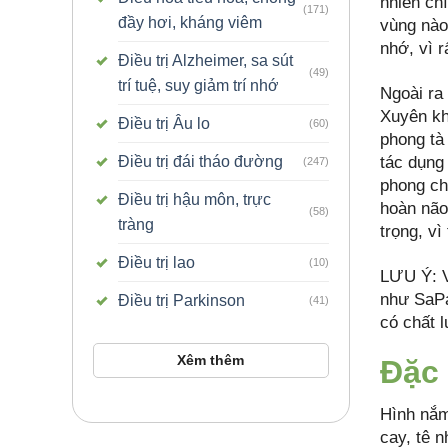
nhiên ch
(171)
đầy hơi, kháng viêm
vùng nào 
nhớ, vì r
Điều trị Alzheimer, sa sút
(49)
trí tuệ, suy giảm trí nhớ
Ngoài ra
Xuyên kh
Điều trị Âu lo
(60)
phong tà
Điều trị đái tháo đường
tác dụng
(247)
phong chỉ
Điều trị hậu môn, trực
hoàn não
(58)
tràng
trọng, vì
Điều trị lao
(10)
LƯU Ý: V
như SaPa
Điều trị Parkinson
(41)
có chất 
Xêm thêm
Đặc 
Hình nắm
cay, tê n