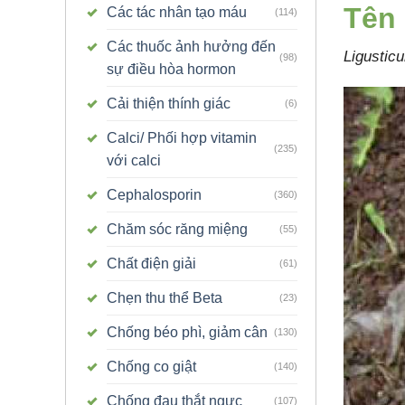
Tên
Các tác nhân tạo máu
(114)
Các thuốc ảnh hưởng đến
Ligustic
(98)
sự điều hòa hormon
Cải thiện thính giác
(6)
Calci/ Phối hợp vitamin
(235)
với calci
Cephalosporin
(360)
Chăm sóc răng miệng
(55)
Chất điện giải
(61)
Chẹn thu thể Beta
(23)
Chống béo phì, giảm cân
(130)
Chống co giật
(140)
Chống đau thắt ngực
(107)