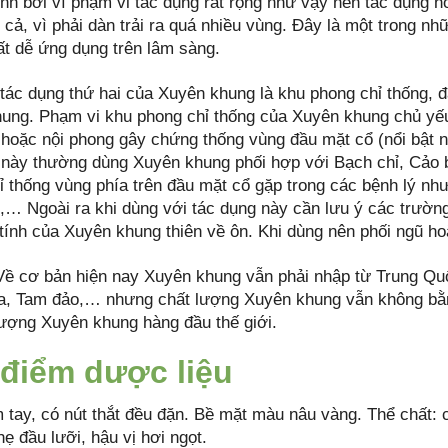
ính bởi vì phạm vi tác dụng rất rộng như vậy nên tác dụng 
cả, vì phải dàn trải ra quá nhiều vùng. Đây là một trong nh
ất dễ ứng dụng trên lâm sàng.
 tác dụng thứ hai của Xuyên khung là khu phong chỉ thống, đ
ung. Phạm vi khu phong chỉ thống của Xuyên khung chủ yếu
 hoặc nội phong gây chứng thống vùng đầu mặt cổ (nổi bật nh
 này thường dùng Xuyên khung phối hợp với Bạch chỉ, Cảo b
 thống vùng phía trên đầu mặt cổ gặp trong các bệnh lý như 
,… Ngoài ra khi dùng với tác dụng này cần lưu ý các trườ
 tính của Xuyên khung thiên về ôn. Khi dùng nên phối ngũ ho
ề cơ bản hiện nay Xuyên khung vẫn phải nhập từ Trung Quố
, Tam đảo,… nhưng chất lượng Xuyên khung vẫn không bằn
lượng Xuyên khung hàng đầu thế giới.
điểm dược liệu
 tay, có nút thắt đều đặn. Bề mặt màu nâu vàng. Thể chất: c
hẹ đầu lưỡi, hậu vị hơi ngọt.