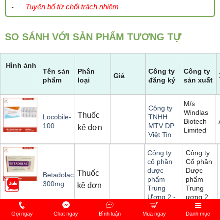
Tuyên bố từ chối trách nhiệm
-
SO SÁNH VỚI SẢN PHẨM TƯƠNG TỰ
Hình ảnh
Tên sản
Phân
Công ty
Công ty
Giá
phẩm
loại
đăng ký
sản xuất
M/s
Công ty
Windlas
Thuốc
Locobile-
TNHH
Biotech
100
MTV DP
kê đơn
Limited
Việt Tin
Công ty
Công ty
Cổ phần
cổ phần
Dược
dược
Thuốc
Betadolac
phẩm
phẩm
300mg
kê đơn
Trung
Trung
ương 2
Ương 2 -
Dopharma
Gọi ngay
Chat ngay
Bình luận
Mua ngay
Danh mục
Công ty