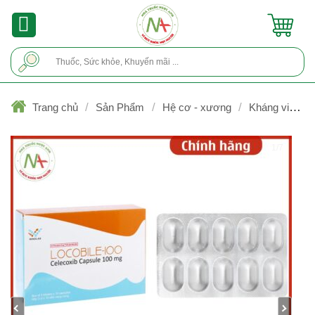
Skip
to
content
Tìm
kiếm:
/
/
/
Trang chủ
Sản Phẩm
Hệ cơ - xương
Kháng viêm
không Steroid
1/7