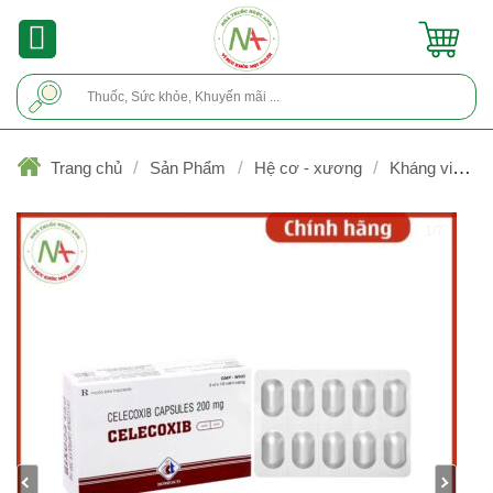
Skip
to
content
Tìm
kiếm:
/
/
/
Trang chủ
Sản Phẩm
Hệ cơ - xương
Kháng viêm
không Steroid
1/7