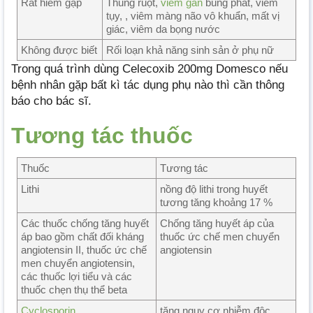
Rất hiếm gặp
Thủng ruột,
viêm gan
bùng phát, viêm
tụy, , viêm màng não vô khuẩn, mất vị
giác, viêm da bọng nước
Không được biết
Rối loạn khả năng sinh sản ở phụ nữ
Trong quá trình dùng Celecoxib 200mg Domesco nếu
bệnh nhân gặp bất kì tác dụng phụ nào thì cần thông
báo cho bác sĩ.
Tương tác thuốc
Thuốc
Tương tác
Lithi
nồng độ lithi trong huyết
tương tăng khoảng 17 %
Các thuốc chống tăng huyết
Chống tăng huyết áp của
áp bao gồm chất đối kháng
thuốc ức chế men chuyển
angiotensin II, thuốc ức chế
angiotensin
men chuyển angiotensin,
các thuốc lợi tiểu và các
thuốc chẹn thụ thể beta
Cyclosporin
tăng nguy cơ nhiễm độc