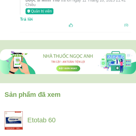
Dược sĩ Minh Thư
trả lời ngày 11 Tháng 10, 2025 21:41
Chiều
Quản trị viên
Trả lời
(0)
Sản phẩm đã xem
Etotab 60