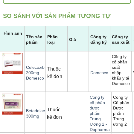
SO SÁNH VỚI SẢN PHẨM TƯƠNG TỰ
Hình ảnh
Tên sản
Phân
Công ty
Công ty
Giá
phẩm
loại
đăng ký
sản xuất
Công ty
cổ phần
xuất
Celecoxib
Thuốc
nhập
200mg
Domesco
kê đơn
khẩu y tế
Domesco
Domesco
Công ty
Công ty
Cổ phần
cổ phần
Dược
dược
Thuốc
Betadolac
phẩm
phẩm
300mg
kê đơn
Trung
Trung
ương 2
Ương 2 -
Dopharma