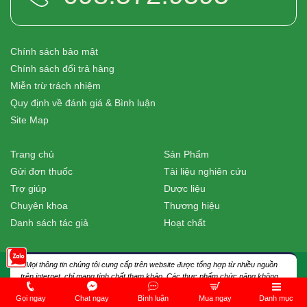
Chính sách bảo mật
Chính sách đổi trả hàng
Miễn trừ trách nhiệm
Quy định về đánh giá & Bình luận
Site Map
Trang chủ
Sản Phẩm
Gửi đơn thuốc
Tài liệu nghiên cứu
Trợ giúp
Dược liệu
Chuyên khoa
Thương hiệu
Danh sách tác giả
Hoạt chất
* Mọi thông tin chúng tôi cung cấp trên website được tổng hợp từ nhiều nguồn
trên internet, chỉ mang tính chất tham khảo. Các thực phẩm chức năng không
phải là thuốc và không được sử dụng với mục đích thay thế thuốc chữa bệnh.
Gọi ngay
Chat ngay
Bình luận
Mua ngay
Danh mục
Bệnh nhân cần thực hiện đúng hướng dẫn điều trị của các bác sĩ hay dược sĩ