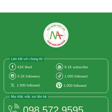
Liên kết với chúng tôi
41K
liked
8.1K
subscribe
5.1K
followers
1.000
followed
1.000
followed
1.000
followed
Mọi thắc mắc xin liên hệ
098.572.9595