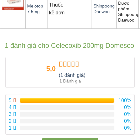
Dược
Thuốc
Melotop
Shinpoong
phẩm
7.5mg
Daewoo
kê đơn
Shinpoong
Daewoo
1 đánh giá cho
Celecoxib 200mg Domesco
5,0
Được xếp
(1 đánh giá)
hạng
5.00
5
1 Đánh giá
sao
5
100%
4
0%
3
0%
2
0%
1
0%