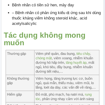
Bệnh nhân có tiền sử hen, mày đay
– Bệnh nhân có phản ứng kiểu dị ứng sau khi dùng
thuốc kháng viêm không steroid khác, acid
acetylsalicylic
Tác dụng không mong
muốn
Thường gặp
Viêm phế quản, đau bụng,
tiêu chảy
,
chóng mặt
, viêm xoang, nhiễm khuẩn
đường hô hấp trên,
tăng huyết áp
, mất
ngủ, khó tiêu, đầy bụng, nhiễm khuẩn
đường tiết niệu,…
Không thường
Viêm họng, tăng trương lực cơ, buồn
gặp
ngủ, quá mẫn, thiếu máu, viêm mũi, lo
lắng, loét dạ dày, các vấn đề về răng,…
Hiếm gặp
Đỏ mặt, phù mạch, hạ natri má,
rụng
tóc
, phản ứng nhạy cảm với ánh sáng