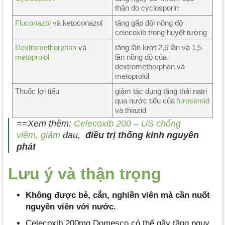
thận do cyclosporin
Fluconazol
và ketoconazol
tăng gấp đôi nồng độ
celecoxib trong huyết tương
Dextromethorphan
và
tăng lần lượt 2,6 lần và 1,5
metoprolol
lần nồng độ của
dextromethorphan và
metoprolol
Thuốc lợi tiểu
giảm tác dụng tăng thải natri
qua nước tiểu của
furosemid
và thiazid
==Xem thêm:
Celecoxib 200 – US chống
viêm, giảm
đau,
điều trị thống kinh nguyên
phát
Lưu ý và thận trọng
Không được bẻ, cắn, nghiền viên mà cần nuốt
nguyên viên với nước.
Celecoxib 200mg Domesco có thể gây tăng nguy