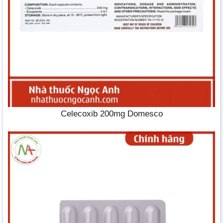
Celecoxib 200mg Domesco