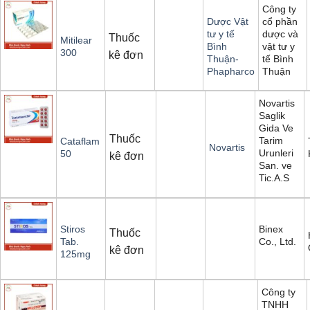
Công ty
cổ phần
Dược Vật
dược và
tư y tế
Thuốc
Mitilear
vật tư y
Bình
300
kê đơn
tế Bình
Thuận-
Thuận
Phapharco
Novartis
Saglik
Gida Ve
Thuốc
Tarim
Cataflam
Novartis
Urunleri
50
kê đơn
San. ve
Tic.A.S
Binex
Stiros
Thuốc
Co., Ltd.
Tab.
kê đơn
125mg
Công ty
TNHH