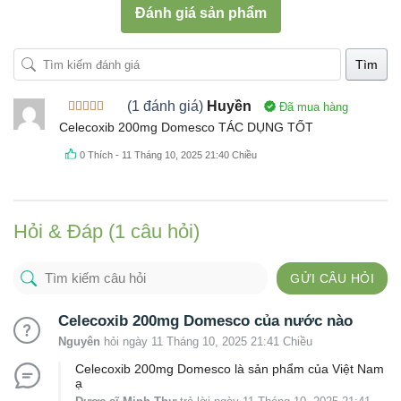
Đánh giá sản phẩm
Tìm
(1 đánh giá)
Huyền
Đã mua hàng
Được xếp
Celecoxib 200mg Domesco TÁC DỤNG TỐT
hạng
5
5
sao
0
Thích
-
11 Tháng 10, 2025 21:40 Chiều
Hỏi & Đáp (1 câu hỏi)
GỬI CÂU HỎI
Celecoxib 200mg Domesco của nước nào
Nguyên
hỏi ngày 11 Tháng 10, 2025 21:41 Chiều
Celecoxib 200mg Domesco là sản phẩm của Việt Nam
ạ