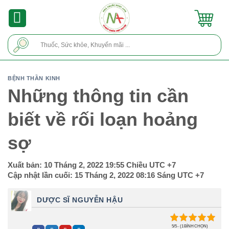
Skip
to
content
Tìm
kiếm:
BỆNH THẦN KINH
Những thông tin cần
biết về rối loạn hoảng
sợ
Xuất bản:
10 Tháng 2, 2022 19:55 Chiều
UTC +7
Cập nhật lần cuối:
15 Tháng 2, 2022 08:16 Sáng
UTC +7
DƯỢC SĨ NGUYỄN HẬU
5/5 - (1 BÌNH CHỌN)