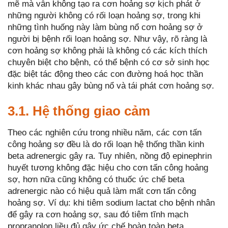
mẽ mà vẫn không tạo ra cơn hoảng sợ kịch phát ở
những người không có rối loạn hoảng sợ, trong khi
những tình huống này làm bùng nổ cơn hoảng sợ ở
người bị bệnh rối loạn hoảng sợ. Như vậy, rõ ràng là
cơn hoảng sợ không phải là không có các kích thích
chuyên biệt cho bệnh, có thể bệnh có cơ sở sinh học
đặc biệt tác động theo các con đường hoá học thần
kinh khác nhau gây bùng nổ và tái phát cơn hoảng sợ.
3.1. Hệ thống giao cảm
Theo các nghiên cứu trong nhiều năm, các cơn tấn
công hoảng sợ đều là do rối loạn hệ thống thần kinh
beta adrenergic gây ra. Tuy nhiên, nồng độ epinephrin
huyết tương không đặc hiệu cho cơn tấn công hoảng
sợ, hơn nữa cũng không có thuốc ức chế beta
adrenergic nào có hiệu quả làm mất cơn tấn công
hoảng sợ. Ví dụ: khi tiêm sodium lactat cho bệnh nhân
để gây ra cơn hoảng sợ, sau đó tiêm tĩnh mạch
propranolon liều đủ gây ức chế hoàn toàn beta