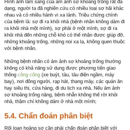
Hình ảnh lâm sàng của ám ảnh sợ khoảng trống rất đa
dạng, người ta đã nghiên cứu có nhiều loại sợ hãi khác
nhau và có nhiều hành vi xa lánh. Triệu chứng chính
của bệnh là: sợ đi ra khỏi nhà (bệnh nhân không dám đi
ra khỏi nhà một mình), sợ phải ở một mình, sợ đi ra
khỏi nhà đến những chỗ khó có thể nhận được giúp đỡ,
những khoảng trống, những noi xa lạ, không quen thuộc
với bệnh nhân.
Những bệnh nhân có ám ảnh sợ khoảng trống thường
không có khả năng sử dụng được phương tiện giao
thông
công cộng
(xe buýt, tàu, tàu điện ngầm, máy
bay), nơi đông người, rạp hát, thang máy, các quán ăn
hay siêu thị, cửa hàng, đi du lịch xa nhà. Nếu ám ảnh
sợ khoảng trống nặng, bệnh nhẵn không thể rời khỏi
nhà, thậm chí không dám ở nhà một mình;
5.4. Chẩn đoán phân biệt
Rối loạn hoảng sợ cần phải chẩn đoán phân biệt với