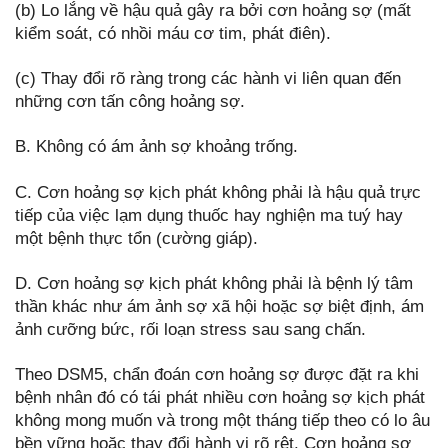
(b) Lo lắng về hậu quả gây ra bởi cơn hoảng sợ (mất
kiểm soát, có nhồi máu cơ tim, phát điên).
(c) Thay đổi rõ ràng trong các hành vi liên quan đến
những cơn tấn công hoảng sợ.
B. Không có ám ảnh sợ khoảng trống.
C. Cơn hoảng sợ kịch phát không phải là hậu quả trực
tiếp của việc lạm dụng thuốc hay nghiện ma tuý hay
một bệnh thực tổn (cường giáp).
D. Cơn hoảng sợ kịch phát không phải là bệnh lý tâm
thần khác như ám ảnh sợ xã hội hoặc sợ biệt định, ám
ảnh cưỡng bức, rối loạn stress sau sang chấn.
Theo DSM5, chẩn đoán cơn hoảng sợ được đặt ra khi
bệnh nhân đó có tái phát nhiều cơn hoảng sợ kịch phát
không mong muốn và trong một tháng tiếp theo có lo âu
bền vững hoặc thay đổi hành vi rõ rệt. Cơn hoảng sợ