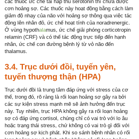
các thuốc ức chế tái hấp thu serotonin thì chữa được
cơn hoảng sợ. Các thuốc này hoạt động bằng cách làm
giảm độ nhạy của não với hoảng sợ thông qua việc tác
động lên nhân đỏ, ức chế hoạt tính của noradrenergic.
Ở vùng hypoth
ala
mus, ức chế giải phóng corticotropin
relamin (CRF) và có thể tác động trực tiếp đến hạnh
nhân, ức chế con đường bệnh lý từ vỏ não đến
thalamus.
3.4. Trục dưới đồi, tuyến yên,
tuyến thượng thận (HPA)
Trục dưới đồi là trung tâm đáp ứng với stress của cơ
thể, trong đó, rõ ràng là rối loạn hoảng sợ gây ra bởi
các sự kiện stress mạnh mẽ sẽ ảnh hưởng đến trục
này. Tuy nhiên, trục HPA không gây ra rối loạn hoảng
sợ có đáp ứng cortisol, chúng chỉ có vai trò với lo âu
hoặc trạng thái stress, chứ không có vai trò gì đối với
cơn hoảng sợ kịch phát. Khi so sánh bệnh nhân có rối