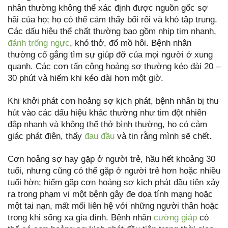
nhân thường không thể xác định được nguồn gốc sợ
hãi của họ; họ có thể cảm thấy bối rối và khó tập trung.
Các dấu hiệu thể chất thường bao gồm nhịp tim nhanh,
đánh trống ngực
, khó thở, đổ mồ hôi. Bệnh nhân
thường cố gắng tìm sự giúp đỡ của mọi người ở xung
quanh. Các cơn tấn công hoảng sợ thường kéo đài 20 –
30 phút và hiếm khi kéo dài hơn một giờ.
Khi khởi phát cơn hoảng sợ kịch phát, bệnh nhân bị thu
hút vào các dấu hiệu khác thường như tim đột nhiên
đập nhanh và không thể thở bình thường, họ có cảm
giác phát điên, thấy
đau đầu
và tin rằng mình sẽ chết.
Cơn hoảng sợ hay gặp ở người trẻ, hầu hết khoảng 30
tuổi, nhưng cũng có thể gặp ở người trẻ hơn hoặc nhiều
tuổi hờn; hiếm gặp cơn hoảng sợ kịch phát đầu tiên xảy
ra trong phạm vi một bệnh gây đe dọa tính mạng hoặc
một tai nạn, mất mối liên hệ với những người thân hoặc
trong khi sống xa gia đình. Bệnh nhân
cường giáp
có