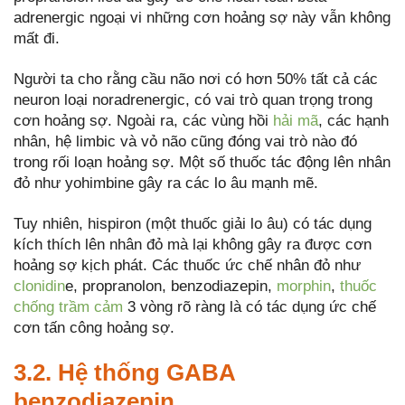
adrenergic ngoại vi những cơn hoảng sợ này vẫn không
mất đi.
Người ta cho rằng cầu não nơi có hơn 50% tất cả các
neuron loại noradrenergic, có vai trò quan trọng trong
cơn hoảng sợ. Ngoài ra, các vùng hồi
hải mã
, các hạnh
nhân, hệ limbic và vỏ não cũng đóng vai trò nào đó
trong rối loạn hoảng sợ. Một số thuốc tác động lên nhân
đỏ như yohimbine gây ra các lo âu mạnh mẽ.
Tuy nhiên, hispiron (một thuốc giải lo âu) có tác dụng
kích thích lên nhân đỏ mà lại không gây ra được cơn
hoảng sợ kịch phát. Các thuốc ức chế nhân đỏ như
clonidin
e, propranolon, benzodiazepin,
morphin
,
thuốc
chống trầm cảm
3 vòng rõ ràng là có tác dụng ức chế
cơn tấn công hoảng sợ.
3.2. Hệ thống GABA
benzodiazepin