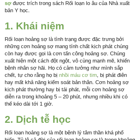
sợ
được trích trong sách Rối loạn lo âu của Nhà xuất
bản Y học.
1. Khái niệm
Rối loạn hoảng sợ là tình trạng được đặc trưng bởi
những cơn hoảng sợ mang tính chất kịch phát chúng
còn hay được gọi là cơn tấn công hoảng sợ. Chúng
xuất hiện một cách đột ngột, vô cùng mạnh mẽ, khiến
bệnh nhân sợ hãi. Họ có cảm tưởng như mình sắp
chết, tự cho rằng họ bị
nhồi máu cơ tim
, bị phát điên
hay mất khả năng kiểm soát bản thân. Cơn hoảng sợ
kịch phát thường hay bị tái phát, mỗi cơn hoảng sợ
diễn ra trong khoảng 5 – 20 phút, nhưng nhiều khi có
thể kéo dài tới 1 giờ.
2. Dịch tễ học
Rối loạn hoảng sợ là một bệnh lý tâm thần khá phổ
biến. Tỷ lệ cả đời của rối loạn hoảng sợ là trong khoảng