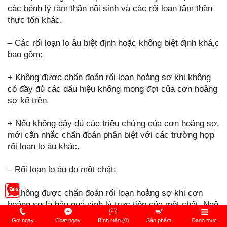
các bệnh lý tâm thần nội sinh và các rối loạn tâm thần
thực tổn khác.
– Các rối loạn lo âu biệt định hoặc không biệt định khá,c
bao gồm:
+ Không được chẩn đoán rối loạn hoảng sợ khi không
có đầy đủ các dấu hiệu không mong đợi của cơn hoảng
sợ kể trên.
+ Nếu không đầy đủ các triệu chứng của cơn hoảng sợ,
mới cân nhắc chẩn đoán phân biệt với các trường hợp
rối loạn lo âu khác.
– Rối loạn lo âu do một chất:
+ Không được chẩn đoán rối loạn hoảng sợ khi cơn
hoảng sợ là hậu quả sinh lý trực tiếp của một chất. Ngộ
độc các chất kích thích thần kinh trung ương (ví dụ:
Gọi ngay
Chat ngay
Bình luận (0)
Sản phẩm
Danh mục