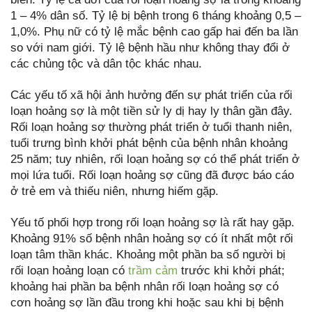
1 – 4% dân số. Tỷ lệ bị bệnh trong 6 tháng khoảng 0,5 –
1,0%. Phụ nữ có tỷ lệ mắc bệnh cao gấp hai đến ba lần
so với nam giới. Tỷ lệ bệnh hầu như không thay đổi ở
các chủng tộc và dân tộc khác nhau.
Các yếu tố xã hội ảnh hưởng đến sự phát triển của rối
loạn hoảng sợ là một tiền sử ly dị hay ly thân gần đây.
Rối loạn hoảng sợ thường phát triển ở tuổi thanh niên,
tuổi trưng bình khởi phát bệnh của bệnh nhân khoảng
25 năm; tuy nhiên, rối loạn hoảng sợ có thể phát triển ở
mọi lứa tuổi. Rối loạn hoảng sợ cũng đã được báo cáo
ở trẻ em và thiếu niên, nhưng hiếm gặp.
Yếu tố phối hợp trong rối loạn hoảng sợ là rất hay gặp.
Khoảng 91% số bệnh nhân hoảng sợ có ít nhất một rối
loạn tâm thần khác. Khoảng một phần ba số người bị
rối loạn hoảng loạn có
trầm cảm
trước khi khởi phát;
khoảng hai phần ba bệnh nhân rối loạn hoảng sợ có
cơn hoảng sợ lần đầu trong khi hoặc sau khi bị bệnh