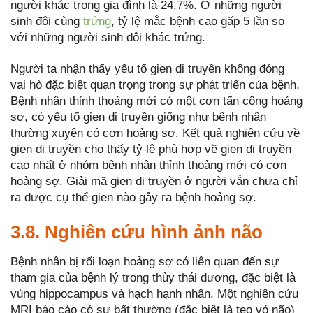
người khác trong gia đình là 24,7%. Ở những người
sinh đôi cùng
trứng
, tỷ lệ mắc bệnh cao gấp 5 lần so
với những người sinh đôi khác trứng.
Người ta nhận thấy yếu tố gien di truyền không đóng
vai hò đặc biệt quan trọng trong sự phát triển của bệnh.
Bệnh nhân thỉnh thoảng mới có một cơn tấn công hoảng
sợ, có yếu tố gien di truyền giống như bệnh nhân
thường xuyên có cơn hoảng sợ. Kết quả nghiên cứu về
gien di truyền cho thấy tỷ lệ phù hợp về gien di truyền
cao nhất ở nhóm bệnh nhân thỉnh thoảng mới có cơn
hoảng sợ. Giải mã gien di truyền ở người vẫn chưa chỉ
ra được cụ thể gien nào gây ra bệnh hoảng sợ.
3.8. Nghiên cứu hình ảnh não
Bệnh nhân bị rối loạn hoảng sợ có liên quan đến sự
tham gia của bệnh lý trong thùy thái dương, đặc biệt là
vùng hippocampus và hạch hạnh nhân. Một nghiên cứu
MRI báo cáo có sự bất thường (đặc biệt là teo vỏ não)