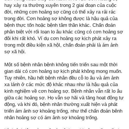
hay xảy ra thường xuyên trong 2 giai đoạn của cuộc
đời, những cơn hoảng sợ cũng có thể xảy ra rải rác
trong đời. Cơn hoảng sợ không được là hậu quả của
bệnh thực tổn hoặc bệnh tâm thần khác. Chẩn đoán
phân biệt với rối loạn lo âu khác cũng có cơn hoảng sợ
đôi khi rất khó. Ví dụ cơn hoảng sợ kịch phát xảy ra
trong một điều kiện xã hộI, chẩn đoán phải là ám ảnh
sợ xã hội.
Một số bệnh nhân bệnh không tiến triển sau một thời
gian dài có cơn hoảng sợ kịch phát không mong muốn.
Tuy nhiên, hầu hết bệnh nhân đều cỗ lo âu và ám ảnh
xa lánh ở các mức độ khác nhau như là hậu quả của
kinh nghiệm về cơn hoảng sợ. Bệnh nhân vẫn rất lo âu
giữa các hoảng sợ. Họ vẫn sợ hãi và tăng hoạt động tự
động, và khi đó, bệnh nhân thường xuất hiện và phát
triển ám ảnh sợ khoảng trống, như thể chẩn đoán bênh
nhân hoảng sợ có ám ảnh sợ khoảng trống.