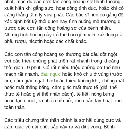
phạt, mặc dù các cơn tấn công hoảng sợ thỉnh thoảng
xuất hiện khi gắng sức, hoạt động tình dục, hoặc khi có
căng thẳng tâm lý vừa phải. Các bác sĩ nên cố gắng để
xác định bất kỳ thói quen hay tình huống mà thường đi
trước các cơn tấn công hoảng sợ của bệnh nhân.
Những tình huống này có thể bao gồm việc sử dụng cà
phê, rượu, nicotin hoặc các chất khác.
Các cơn tấn công hoảng sợ thường bắt đầu đột ngột
với các triệu chứng phát triển rất nhanh trong khoảng
thời gian 10 phút. Có rất nhiều triệu chứng cơ thể như
mạch rất nhanh,
đau ngực
hoặc khó chịu ở vùng trước
tim, cảm giác ngạt thở hoặc thiếu không khí, chồng mặt
hoặc mất thăng bằng, cảm giác mất thực tế (giải thể
thực tế hoặc giải thể nhân cách), tê liệt, nóng bừng
hoặc lạnh buốt, ra nhiều mồ hôi, run chân tay hoặc run
toàn thân.
Các triệu chứng tâm thần chính là sợ hãi cùng cực và
cảm giác về cái chết sắp xảy ra và diệt vong. Bệnh