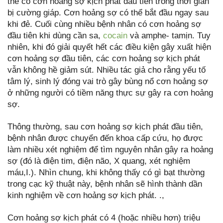
thể có cơn hoảng sợ kịch phát đầu tiên trong thời gian
bị cường giáp. Cơn hoảng sợ có thể bắt đầu ngay sau
khi đẻ. Cuối cùng nhiều bệnh nhân có cơn hoảng sợ
đầu tiên khi dùng cần sa,
cocain
và amphe- tamịn. Tuy
nhiên, khi đó giải quyết hết các điều kiện gây xuất hiện
cơn hoảng sợ đầu tiên, các cơn hoảng sợ kịch phát
vẫn không hề giảm sút. Nhiều tác giả cho rằng yếu tố
tâm lý, sinh lý đóng vai trò gây bùng nổ cơn hoảng sợ
ở những người có tiềm năng thực sự gây ra cơn hoảng
sợ.
Thông thường, sau cơn hoảng sợ kịch phát đầu tiên,
bệnh nhân được chuyển đến khoa cấp cứu, họ được
làm nhiều xét nghiệm để tìm nguyên nhân gây ra hoảng
sợ (đó là điện tim, điện não, X quang, xét nghiệm
máu,I.). Nhìn chung, khi không thấy có gì bạt thường
trong cạc kỹ thuật này, bệnh nhân sẽ hình thành dần
kinh nghiệm về cơn hoảng sợ kịch phát. .,
Cơn hoảng sợ kịch phát có 4 (hoặc nhiều hơn) triệu