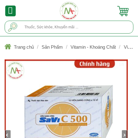
Skip
to
content
Tìm
kiếm:
/
/
/
Trang chủ
Sản Phẩm
Vitamin - Khoáng Chất
Vitami
C
1/5