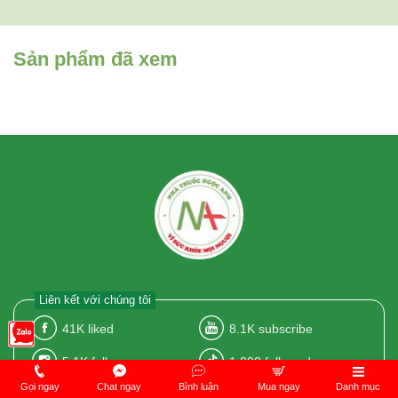
Sản phẩm đã xem
Liên kết với chúng tôi
41K
liked
8.1K
subscribe
5.1K
followers
1.000
followed
Gọi ngay
Chat ngay
Bình luận
Mua ngay
Danh mục
1.000
followed
1.000
followed