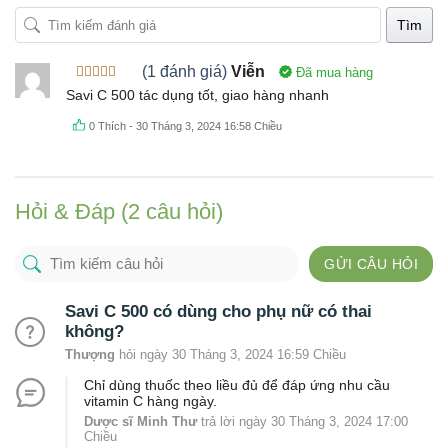
Tìm
(1 đánh giá)
Viễn
Đã mua hàng
Được xếp
Savi C 500 tác dụng tốt, giao hàng nhanh
hạng
5
5
sao
0
Thích
-
30 Tháng 3, 2024 16:58 Chiều
Hỏi & Đáp (2 câu hỏi)
GỬI CÂU HỎI
Savi C 500 có dùng cho phụ nữ có thai
không?
Thượng
hỏi ngày 30 Tháng 3, 2024 16:59 Chiều
Chỉ dùng thuốc theo liều đủ để đáp ứng nhu cầu
vitamin C hàng ngày.
Dược sĩ Minh Thư
trả lời ngày 30 Tháng 3, 2024 17:00
Chiều