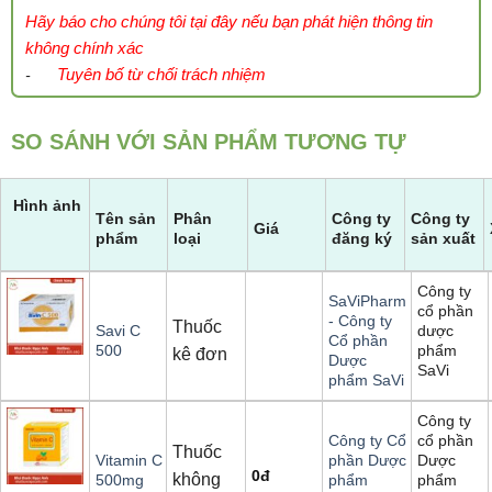
Hãy báo cho chúng tôi tại đây nếu bạn phát hiện thông tin
không chính xác
Tuyên bố từ chối trách nhiệm
-
SO SÁNH VỚI SẢN PHẨM TƯƠNG TỰ
Hình ảnh
Tên sản
Phân
Công ty
Công ty
Giá
phẩm
loại
đăng ký
sản xuất
Công ty
SaViPharm
cổ phần
- Công ty
Thuốc
dược
Savi C
Cổ phần
phẩm
500
kê đơn
Dược
SaVi
phẩm SaVi
Công ty
cổ phần
Công ty Cổ
Thuốc
Dược
Vitamin C
phần Dược
0
đ
không
phẩm
500mg
phẩm