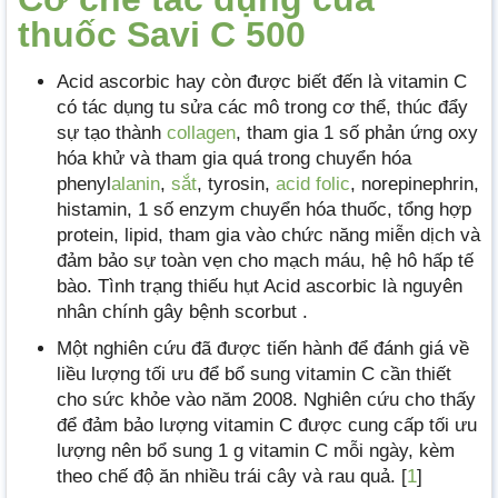
thuốc Savi C 500
Acid ascorbic hay còn được biết đến là vitamin C
có tác dụng tu sửa các mô trong cơ thể, thúc đẩy
sự tạo thành
collagen
, tham gia 1 số phản ứng oxy
hóa khử và tham gia quá trong chuyển hóa
phenyl
alanin
,
sắt
, tyrosin,
acid folic
, norepinephrin,
histamin, 1 số enzym chuyển hóa thuốc, tổng hợp
protein, lipid, tham gia vào chức năng miễn dịch và
đảm bảo sự toàn vẹn cho mạch máu, hệ hô hấp tế
bào. Tình trạng thiếu hụt Acid ascorbic là nguyên
nhân chính gây bệnh scorbut .
Một nghiên cứu đã được tiến hành để đánh giá về
liều lượng tối ưu để bổ sung vitamin C cần thiết
cho sức khỏe vào năm 2008. Nghiên cứu cho thấy
để đảm bảo lượng vitamin C được cung cấp tối ưu
lượng nên bổ sung 1 g vitamin C mỗi ngày, kèm
theo chế độ ăn nhiều trái cây và rau quả. [
1
]