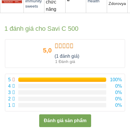
immunity
Health
chức
Zdorovya
sweets
năng
1 đánh giá cho
Savi C 500
5,0
Được xếp
(1 đánh giá)
hạng
5.00
5
1 Đánh giá
sao
5
100%
4
0%
3
0%
2
0%
1
0%
Đánh giá sản phẩm