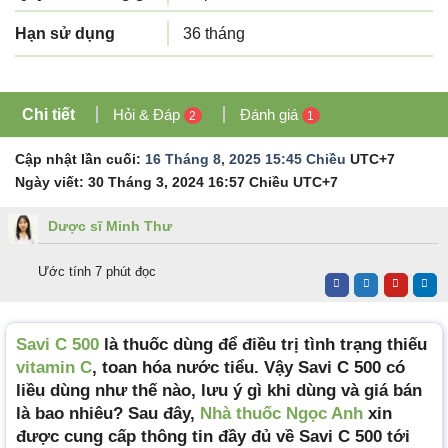
Hạn sử dụng
36 tháng
Chi tiết
Hỏi & Đáp
Đánh giá
2
1
Cập nhật lần cuối:
16 Tháng 8, 2025 15:45 Chiều
UTC+7
Ngày viết:
30 Tháng 3, 2024 16:57 Chiều
UTC+7
Dược sĩ Minh Thư
Ước tính 7 phút đọc
Savi C 500
là thuốc dùng để điều trị tình trạng thiếu
vitamin C
, toan hóa nước tiểu. Vậy Savi C 500 có
liều dùng như thế nào, lưu ý gì khi dùng và giá bán
là bao nhiêu? Sau đây,
Nhà thuốc Ngọc Anh
xin
được cung cấp thông tin đầy đủ về Savi C 500 tới