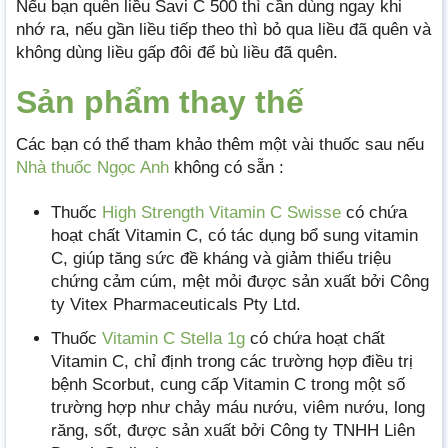
Nếu bạn quên liều Savi C 500 thì cần dùng ngay khi
nhớ ra, nếu gần liều tiếp theo thì bỏ qua liều đã quên và
không dùng liều gấp đôi để bù liều đã quên.
Sản phẩm thay thế
Các bạn có thể tham khảo thêm một vài thuốc sau nếu
Nhà thuốc Ngọc Anh
không có sẵn :
Thuốc
High Strength Vitamin C Swisse
có chứa
hoạt chất Vitamin C, có tác dụng bổ sung vitamin
C, giúp tăng sức đề kháng và giảm thiểu triệu
chứng cảm cúm, mệt mỏi được sản xuất bởi Công
ty Vitex Pharmaceuticals Pty Ltd.
Thuốc
Vitamin C Stella 1g
có chứa hoạt chất
Vitamin C, chỉ định trong các trường hợp điều trị
bệnh Scorbut, cung cấp Vitamin C trong một số
trường hợp như chảy máu nướu, viêm nướu, long
răng, sốt, được sản xuất bởi Công ty TNHH Liên