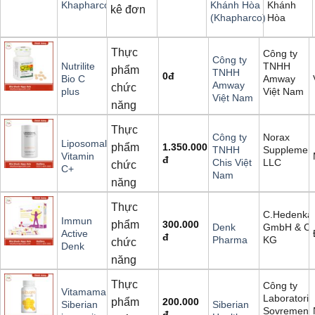
Khánh
Khapharco
Khánh Hòa
kê đơn
Hòa
(Khapharco)
Thực
Công ty
Công ty
TNHH
Nutrilite
phẩm
TNHH
0
đ
Amway
Bio C
Amway
chức
Việt Nam
plus
Việt Nam
năng
Thực
Norax
Công ty
Liposomal
phẩm
1.350.000
Supplement
TNHH
Vitamin
đ
LLC
Chis Việt
chức
C+
Nam
năng
Thực
C.Hedenk
Immun
phẩm
300.000
GmbH & Co
Denk
Active
đ
KG
Pharma
chức
Denk
năng
Thực
Công ty
Vitamama
Laboratoriy
phẩm
200.000
Siberian
Siberian
Sovremenn
đ