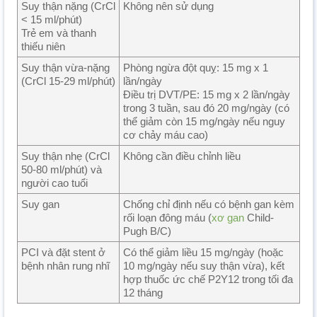
Suy thận nặng (CrCl
Không nên sử dụng
< 15 ml/phút)
Trẻ em và thanh
thiếu niên
Suy thận vừa-nặng
Phòng ngừa đột quỵ: 15 mg x 1
(CrCl 15-29 ml/phút)
lần/ngày
Điều trị DVT/PE: 15 mg x 2 lần/ngày
trong 3 tuần, sau đó 20 mg/ngày (có
thể giảm còn 15 mg/ngày nếu nguy
cơ chảy máu cao)
Suy thận nhẹ (CrCl
Không cần điều chỉnh liều
50-80 ml/phút) và
người cao tuổi
Suy gan
Chống chỉ định nếu có bệnh gan kèm
rối loạn đông máu (
xơ gan
Child-
Pugh B/C)
PCI và đặt stent ở
Có thể giảm liều 15 mg/ngày (hoặc
bệnh nhân rung nhĩ
10 mg/ngày nếu suy thận vừa), kết
hợp thuốc ức chế P2Y12 trong tối đa
12 tháng