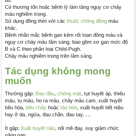
bú.
Có thương tổn hoặc bệnh lý làm tăng nguy cơ chảy
máu nghiêm trọng.
Sử dụng đồng thời với các
thuốc chống đông
máu
khác.
Bệnh nhân mắc bệnh gan kèm rối loạn đông máu và
nguy cơ chảy máu lâm sàng, bao gồm xơ gan mức độ
B và C theo phân loại Child-Pugh.
Chảy máu nghiêm trọng trên lâm sàng.
Tác dụng không mong
muốn
Thường gặp:
Đau đầu
,
chóng mặt
, tụt huyết áp, thiếu
máu, tụ máu, ho ra máu, chảy máu cam, xuất huyết
tiêu hóa,
tiêu chảy
hoặc
táo bón
, xuất huyết tiết niệu
hay ở da, ngứa, đau chân, đau tay,….
Ít gặp:
Xuất huyết não
, nổi mề đay, suy giảm chức
năng gan,…