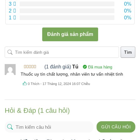
3
0%
2
0%
1
0%
Đánh giá sản phẩm
Tìm
(1 đánh giá)
Tú
Đã mua hàng
Được xếp
Thuốc uy tín chất lượng, nhân viên tư vấn nhiệt tình
hạng
5
5
sao
0
Thích
-
17 Tháng 12, 2024 16:07 Chiều
Hỏi & Đáp (1 câu hỏi)
GỬI CÂU HỎI