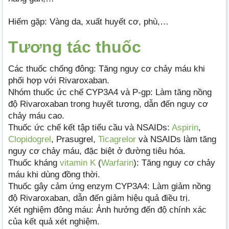
Hiếm gặp: Vàng da, xuất huyết cơ, phù,…
Tương tác thuốc
Các thuốc chống đông: Tăng nguy cơ chảy máu khi
phối hợp với Rivaroxaban.
Nhóm thuốc ức chế CYP3A4 và P-gp: Làm tăng nồng
độ Rivaroxaban trong huyết tương, dẫn đến nguy cơ
chảy máu cao.
Thuốc ức chế kết tập tiểu cầu và NSAIDs:
Aspirin
,
Clopidogrel
, Prasugrel,
Ticagrelor
và NSAIDs làm tăng
nguy cơ chảy máu, đặc biệt ở đường tiêu hóa.
Thuốc kháng
vitamin K
(
Warfarin
): Tăng nguy cơ chảy
máu khi dùng đồng thời.
Thuốc gây cảm ứng enzym CYP3A4: Làm giảm nồng
độ Rivaroxaban, dẫn đến giảm hiệu quả điều trị.
Xét nghiệm đông máu: Ảnh hưởng đến độ chính xác
của kết quả xét nghiệm.