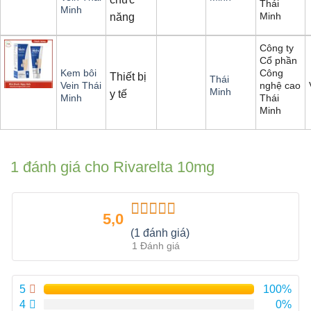
Thái
Minh
Minh
năng
Công ty
Cổ phần
Công
Kem bôi
Thiết bị
Thái
nghệ cao
Vein Thái
Minh
y tế
Thái
Minh
Minh
1 đánh giá cho
Rivarelta 10mg
5,0
Được xếp
(1 đánh giá)
hạng
5.00
5
1 Đánh giá
sao
5
100%
4
0%