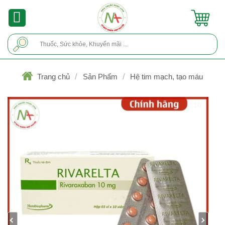
Skip
to
content
Tìm
kiếm:
/
/
Trang chủ
Sản Phẩm
Hệ tim mạch, tạo máu
1/7