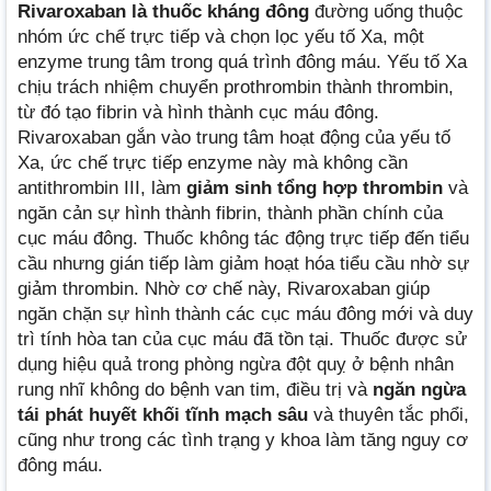
Rivaroxaban là thuốc kháng đông
đường uống thuộc
nhóm ức chế trực tiếp và chọn lọc yếu tố Xa, một
enzyme trung tâm trong quá trình đông máu. Yếu tố Xa
chịu trách nhiệm chuyển prothrombin thành thrombin,
từ đó tạo fibrin và hình thành cục máu đông.
Rivaroxaban gắn vào trung tâm hoạt động của yếu tố
Xa, ức chế trực tiếp enzyme này mà không cần
antithrombin III, làm
giảm sinh tổng hợp thrombin
và
ngăn cản sự hình thành fibrin, thành phần chính của
cục máu đông. Thuốc không tác động trực tiếp đến tiểu
cầu nhưng gián tiếp làm giảm hoạt hóa tiểu cầu nhờ sự
giảm thrombin. Nhờ cơ chế này, Rivaroxaban giúp
ngăn chặn sự hình thành các cục máu đông mới và duy
trì tính hòa tan của cục máu đã tồn tại. Thuốc được sử
dụng hiệu quả trong phòng ngừa đột quỵ ở bệnh nhân
rung nhĩ không do bệnh van tim, điều trị và
ngăn ngừa
tái phát huyết khối tĩnh mạch sâu
và thuyên tắc phổi,
cũng như trong các tình trạng y khoa làm tăng nguy cơ
đông máu.