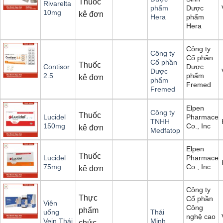
Thuốc
Rivarelta
Dược
phẩm
10mg
kê đơn
phẩm
Hera
Hera
Công ty
Công ty
Cổ phần
Cổ phần
Thuốc
Dược
Contisor
Dược
phẩm
2.5
kê đơn
phẩm
Fremed
Fremed
Elpen
Công ty
Thuốc
Pharmaceut
Lucidel
TNHH
Co., Inc
150mg
kê đơn
Medfatop
Elpen
Thuốc
Pharmaceut
Lucidel
Co., Inc
75mg
kê đơn
Công ty
Thực
Cổ phần
Viên
Công
phẩm
uống
Thái
nghệ cao
Vein Thái
Minh
chức