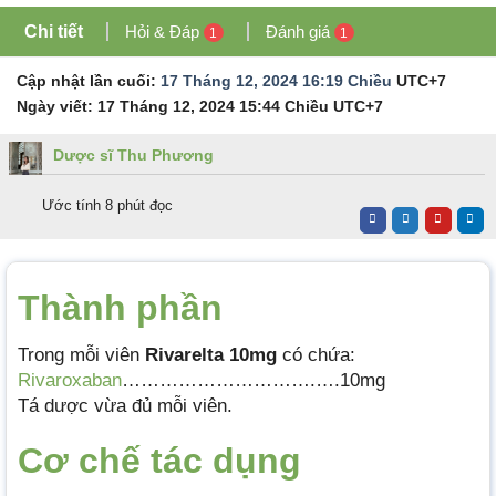
Chi tiết
Hỏi & Đáp
Đánh giá
1
1
Cập nhật lần cuối:
17 Tháng 12, 2024 16:19 Chiều
UTC+7
Ngày viết:
17 Tháng 12, 2024 15:44 Chiều
UTC+7
Dược sĩ Thu Phương
Ước tính 8 phút đọc
Thành phần
Trong mỗi viên
Rivarelta 10mg
có chứa:
Rivaroxaban
………………………….….10mg
Tá dược vừa đủ mỗi viên.
Cơ chế tác dụng