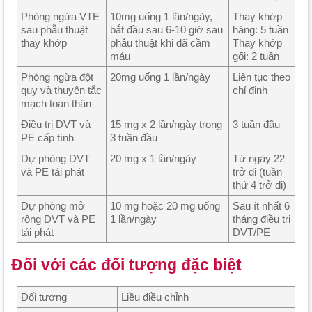
Phòng ngừa VTE
10mg uống 1 lần/ngày,
Thay khớp
sau phẫu thuật
bắt đầu sau 6-10 giờ sau
háng: 5 tuần
thay khớp
phẫu thuật khi đã cầm
Thay khớp
máu
gối: 2 tuần
Phòng ngừa đột
20mg uống 1 lần/ngày
Liên tục theo
quỵ và thuyên tắc
chỉ định
mạch toàn thân
Điều trị DVT và
15 mg x 2 lần/ngày trong
3 tuần đầu
PE cấp tính
3 tuần đầu
Dự phòng DVT
20 mg x 1 lần/ngày
Từ ngày 22
và PE tái phát
trở đi (tuần
thứ 4 trở đi)
Dự phòng mở
10 mg hoặc 20 mg uống
Sau ít nhất 6
rộng DVT và PE
1 lần/ngày
tháng điều trị
tái phát
DVT/PE
Đối với các đối tượng đặc biệt
Đối tượng
Liều điều chỉnh