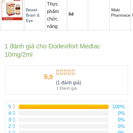
Thực
Waki
Bewel
phẩm
0
đ
Pharmaceut
Brain &
chức
Eye
năng
1 đánh giá cho
Dodevifort Medlac
10mg/2ml
5,0
Được xếp
(1 đánh giá)
hạng
5.00
5
1 Đánh giá
sao
5
100%
4
0%
3
0%
2
0%
1
0%