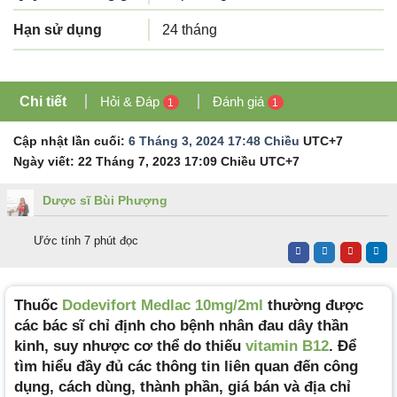
Hạn sử dụng
24 tháng
Chi tiết
Hỏi & Đáp
Đánh giá
1
1
Cập nhật lần cuối:
6 Tháng 3, 2024 17:48 Chiều
UTC+7
Ngày viết:
22 Tháng 7, 2023 17:09 Chiều
UTC+7
Dược sĩ Bùi Phượng
Ước tính 7 phút đọc
Thuốc
Dodevifort Medlac 10mg/2ml
thường được
các bác sĩ chỉ định cho bệnh nhân đau dây thần
kinh, suy nhược cơ thể do thiếu
vitamin B12
. Để
tìm hiểu đầy đủ các thông tin liên quan đến công
dụng, cách dùng, thành phần, giá bán và địa chỉ