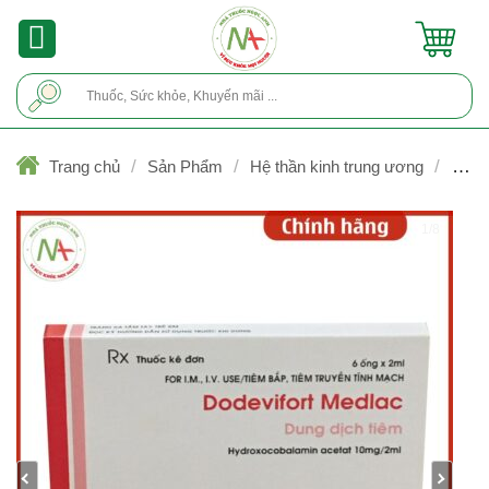
Skip
to
content
Tìm
kiếm:
/
/
/
Trang chủ
Sản Phẩm
Hệ thần kinh trung ương
Trị đ
do bệnh lý thần kinh
1/8