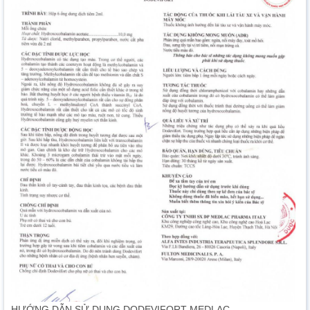
HƯỚNG DẪN SỬ DỤNG DODEVIFORT MEDLAC