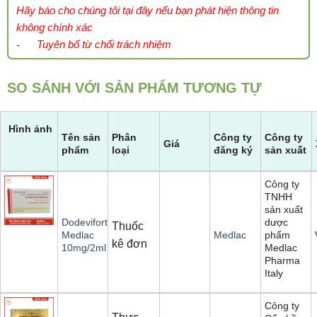
Hãy báo cho chúng tôi tại đây nếu bạn phát hiện thông tin
không chính xác
Tuyên bố từ chối trách nhiệm
-
SO SÁNH VỚI SẢN PHẨM TƯƠNG TỰ
Hình ảnh
Tên sản
Phân
Công ty
Công ty
Giá
phẩm
loại
đăng ký
sản xuất
Công ty
TNHH
sản xuất
dược
Dodevifort
Thuốc
phẩm
Medlac
Medlac
kê đơn
Medlac
10mg/2ml
Pharma
Italy
Công ty