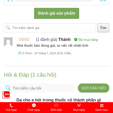
Đánh giá sản phẩm
Tìm
(1 đánh giá)
Thành
Đã mua hàng
Được xếp
Nhà thuốc bán đúng giá, tư vấn rất nhiệt tình
hạng
5
5
sao
0
Thích
-
24 Tháng 7, 2023 18:51 Chiều
Hỏi & Đáp (1 câu hỏi)
GỬI CÂU HỎI
Dạ cho e hỏi trong thuốc có thành phần gì
chống chỉ định cho bà bầu và mẹ cho con bú
vậy ạ. E đang cho con bú , e của e đang có
Gọi ngay
Chat ngay
Bình luận
Mua ngay
Danh mục