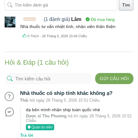
Tìm
(1 đánh giá)
Lâm
Đã mua hàng
Được xếp
Nhà thuốc tư vấn nhiệt tình, nhân viên thân thiện
hạng
5
5
sao
0
Thích
-
28 Tháng 5, 2026 15:49 Chiều
Hỏi & Đáp (1 câu hỏi)
GỬI CÂU HỎI
Nhà thuốc có ship tỉnh khác không ạ?
Thái
hỏi ngày 28 Tháng 5, 2026 15:51 Chiều
dạ bên mình nhận ship toàn quốc nhé
Dược sĩ Thu Phương
trả lời ngày 28 Tháng 5, 2026 15:52
Chiều
Quản trị viên
Trả lời