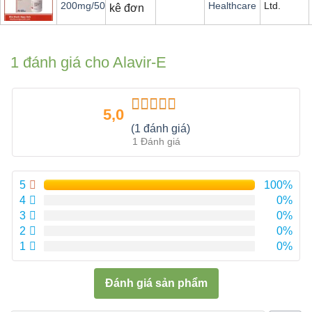
Ltd.
200mg/50mg
Healthcare
kê đơn
1 đánh giá cho
Alavir-E
5,0
Được xếp
(1 đánh giá)
hạng
5.00
5
1 Đánh giá
sao
5
100%
4
0%
3
0%
2
0%
1
0%
Đánh giá sản phẩm