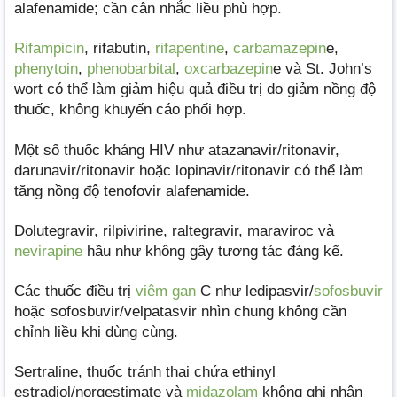
alafenamide; cần cân nhắc liều phù hợp.
Rifampicin
, rifabutin,
rifapentine
,
carbamazepin
e,
phenytoin
,
phenobarbital
,
oxcarbazepin
e và St. John’s
wort có thể làm giảm hiệu quả điều trị do giảm nồng độ
thuốc, không khuyến cáo phối hợp.
Một số thuốc kháng HIV như atazanavir/ritonavir,
darunavir/ritonavir hoặc lopinavir/ritonavir có thể làm
tăng nồng độ tenofovir alafenamide.
Dolutegravir, rilpivirine, raltegravir, maraviroc và
nevirapine
hầu như không gây tương tác đáng kể.
Các thuốc điều trị
viêm gan
C như ledipasvir/
sofosbuvir
hoặc sofosbuvir/velpatasvir nhìn chung không cần
chỉnh liều khi dùng cùng.
Sertraline, thuốc tránh thai chứa ethinyl
estradiol/norgestimate và
midazolam
không ghi nhận