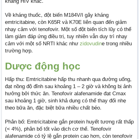
kháng HIV khác.
Về kháng thuốc, đột biến M184V/I gây kháng
emtricitabine, còn K65R và K70E liên quan đến giảm
nhạy cảm với tenofovir. Một số đột biến tích lũy có thể
làm giảm đáp ứng điều trị, tuy nhiên vẫn duy trì nhạy
cảm với một số NRTI khác như
zidovudin
e trong nhiều
trường hợp.
Dược động học
Hấp thu: Emtricitabine hấp thu nhanh qua đường uống,
đạt nồng độ đỉnh sau khoảng 1 – 2 giờ và không bị ảnh
hưởng bởi thức ăn. Tenofovir alafenamide đạt Cmax
sau khoảng 1 giờ, sinh khả dụng có thể thay đổi nhẹ
theo bữa ăn, đặc biệt bữa nhiều chất béo.
Phân bố: Emtricitabine gắn protein huyết tương rất thấp
(< 4%), phân bố tốt vào dịch cơ thể. Tenofovir
alafenamide có tỷ lệ gắn protein cao hơn, còn tenofovir