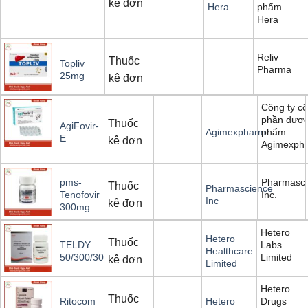
kê đơn
phẩm
Hera
Hera
Reliv
Thuốc
Topliv
Pharma
25mg
kê đơn
Công ty cổ
phần dượ
Thuốc
AgiFovir-
phẩm
Agimexpharm
E
kê đơn
Agimexph
Pharmasci
pms-
Thuốc
Pharmascience
Inc.
Tenofovir
Inc
kê đơn
300mg
Hetero
Hetero
Thuốc
Labs
TELDY
Healthcare
Limited
50/300/300
kê đơn
Limited
Hetero
Thuốc
Drugs
Ritocom
Hetero