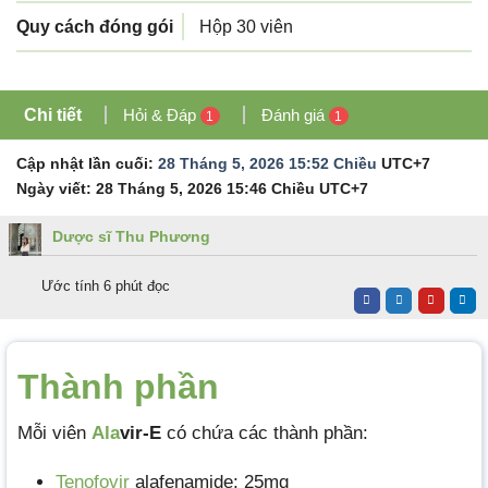
Quy cách đóng gói
Hộp 30 viên
Chi tiết
Hỏi & Đáp
Đánh giá
1
1
Cập nhật lần cuối:
28 Tháng 5, 2026 15:52 Chiều
UTC+7
Ngày viết:
28 Tháng 5, 2026 15:46 Chiều
UTC+7
Dược sĩ Thu Phương
Ước tính 6 phút đọc
Thành phần
Mỗi viên
Ala
vir-E
có chứa các thành phần:
Tenofovir
alafenamide: 25mg