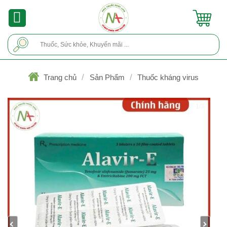
Skip
to
content
Tìm
kiếm:
/
/
Trang chủ
Sản Phẩm
Thuốc kháng virus
1/3