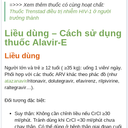
=>>> Xem thêm thuốc có cùng hoạt chất:
Thuốc Trenstad điều trị nhiễm HIV-1 ở người
trưởng thành
Liều dùng – Cách sử dụng
thuốc Alavir-E
Liều dùng
Người lớn và trẻ ≥ 12 tuổi ( ≥35 kg): uống 1 viên/ ngày.
Phối hợp với các thuốc ARV khác theo phác đồ (như
atazanavir
/ritonavir, dolutegravir, efavirenz, rilpivirine,
raltegravir…).
Đối tượng đặc biệt:
Suy thận: Không cần chỉnh liều nếu CrCl ≥30
ml/phút. Tránh dùng khi CrCl <30 ml/phút chưa
chạy thận. Có thể dùng ở bệnh thận giai đoạn cuối