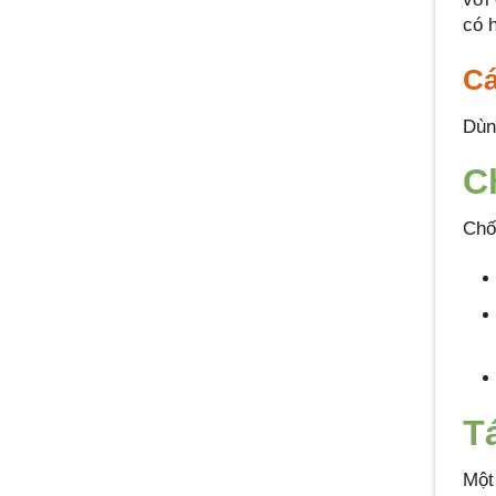
có 
Cá
Dùn
C
Chố
T
Một