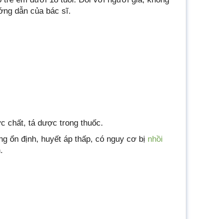
ớng dẫn của bác sĩ.
 chất, tá dược trong thuốc.
g ổn định, huyết áp thấp, có nguy cơ bị
nhồi
.