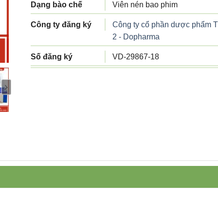
Dạng bào chế
Viên nén bao phim
Công ty đăng ký
Công ty cổ phần dược phẩm 
2 - Dopharma
Số đăng ký
VD-29867-18
Công ty sản xuất
Công ty cổ phần Dược phẩm 
2
Tiêu chuẩn sản
Tiêu chuẩn cơ sở
xuất
Xuất xứ
Việt Nam
Quy cách đóng gói
Hộp 1 vỉ x 4 viên
Hạn sử dụng
36 tháng kể từ ngày sản xuất