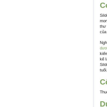
C
Sil
mon
thư
của
Ngh
dươ
kiể
kể l
Sild
tuổi
C
Thu
D