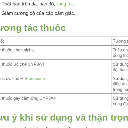
Phát ban trên da, ban đỏ,
rụng tóc
.
Giảm cường độ của các cảm giác.
ương tác thuốc
uốc
Tương 
 thuốc chẹn alpha.
Triệu ch
đồng thờ
 thuốc ức chế CYP3A4
Sử dụng
độ thanh
ốc ức chế HIV-
protease
Sử dụng 
điều trị
trong h
 thuốc gây cảm ứng CYP3A4
Sử dụng
nồng độ 
ưu ý khi sử dụng và thận trọ