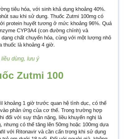
ờng tiêu hóa, với sinh khả dụng khoảng 40%.
phút sau khi sử dụng. Thuốc Zutmi 100mg có
 với protein huyết tương ở mức khoảng 96%. Quá
i enzyme CYP3A4 (con đường chính) và
 dạng chất chuyển hóa, cùng với một lượng nhỏ
 thuốc là khoảng 4 giờ.
liều dùng, lưu ý
uốc Zutmi 100
 khoảng 1 giờ trước quan hệ tình dục, có thể
 vào phản ứng của cơ thể. Trong trường hợp
hi đối với suy thận nặng, liều khuyến nghị là
g, nhưng có thể tăng lên 50mg hoặc 100mg dựa
il với Ritonavir và cần cẩn trọng khi sử dụng
rẻ em dưới 18 tuổi. Đối với người già, không