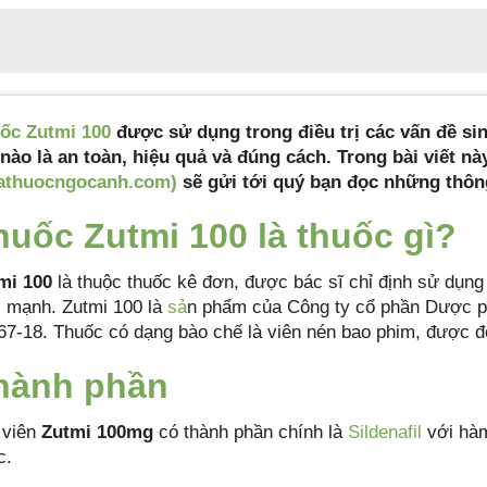
uốc
Zutmi 100
được sử dụng trong điều trị các vấn đề si
 nào là an toàn, hiệu quả và đúng cách. Trong bài viết nà
athuocngocanh.com)
sẽ gửi tới quý bạn đọc những thông
huốc Zutmi 100 là thuốc gì?
mi 100
là thuộc thuốc kê đơn, được bác sĩ chỉ định sử dụng 
i mạnh. Zutmi 100 là
sả
n phẩm của Công ty cổ phần Dược p
67-18. Thuốc có dạng bào chế là viên nén bao phim, được đó
hành phần
 viên
Zutmi 100mg
có thành phần chính là
Sildenafil
với hàm
c.