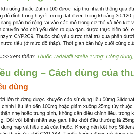
 khi uống thuốc Zutmi 100 được hấp thu nhanh thông qua đư
g độ đỉnh trong huyết tương đạt được trong khoảng 30-120 
 năng phân bố rộng rãi vào các mô trong cơ thể và liên kết
nh chuyển hóa chủ yếu diễn ra qua gan, được thực hiện bở
enzym CYP2C9. Thuốc chủ yếu được thải trừ qua phân dưới
 nước tiểu (ở mức độ thấp). Thời gian bán hủy cuối cùng của
=>>Xem thêm:
Thuốc Tadalafil Stella 10mg: Công dụng, 
iều dùng – Cách dùng của th
ều dùng
ời lớn thường được khuyến cáo sử dụng liều 50mg Sildenafil
u chỉnh liều lên đến 100mg hoặc giảm xuống 25mg tùy thuộc
thận nhẹ hoặc trung bình, không cần điều chỉnh liều, trong k
g. Đối với bệnh nhân suy gan, liều khởi đầu thường là 25m
n dung nạp và hiệu quả của thuốc. Không nên kết hợp Sildenaf
 các thuốc ức chế CYP 3A4. Thuốc không được sử dụng cho t