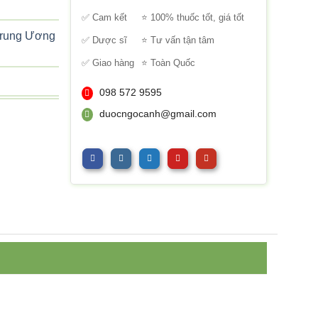
sao
✅ Cam kết
⭐ 100% thuốc tốt, giá tốt
Trung Ương
✅ Dược sĩ
⭐ Tư vấn tận tâm
✅ Giao hàng
⭐ Toàn Quốc
098 572 9595
Trung ương
duocngocanh@gmail.com