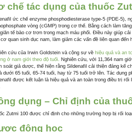
ơ chế tác dụng của thuốc Zu
denafil ức chế enzyme phosphodiesterase type-5 (PDE-5), n
ophosphate vòng (cGMP) trong cơ thể. Bằng cách làm tăng
 giãn tế bào cơ trơn trong mạch máu phổi. Điều này giúp cải 
 cơ quan sinh dục nam, làm giảm các vấn đề liên quan đế
iên cứu của Irwin Goldstein và cộng sự về
hiệu quả và an to
ng ở nam giới theo độ tuổi.
Nghiên cứu, với 11,364 nam giới
m soát giả dược, thể hiện rằng Sildenafil cải thiện đáng k
à dưới 65 tuổi, 65-74 tuổi, hay từ 75 tuổi trở lên. Tác dụng 
enafil được kết luận là hiệu quả và an toàn trong điều trị r
.
ông dụng – Chỉ định của thu
ốc Zutmi 100 được chỉ định cho những trường hợp bị rối loạ
ược động học