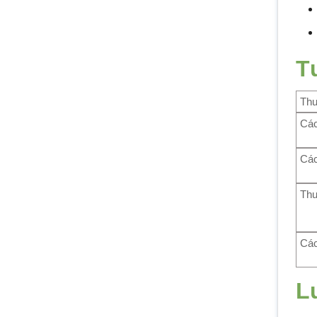
T
Th
Các
Các
Thu
Các
L