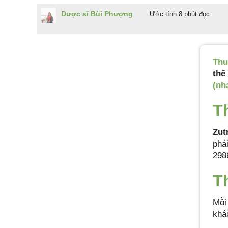
Dược sĩ Bùi Phượng
Ước tính 8 phút đọc
Th
thế
(nh
T
Zut
phá
298
T
Mỗi
khá