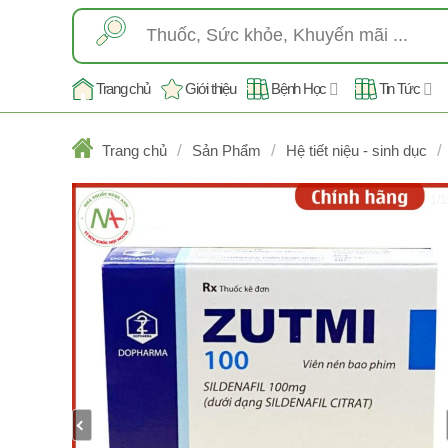
Skip
Tìm
to
kiếm:
content
Trang chủ
Giới thiệu
Bệnh Học
Tin Tức
/
/
/
Trang chủ
Sản Phẩm
Hệ tiết niệu - sinh dục
1/