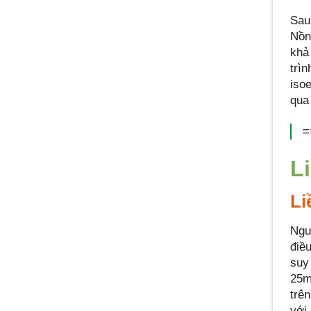
Sau
Nồn
khả
trì
iso
qua
=
L
Li
Ngư
điề
suy 
25m
trê
với