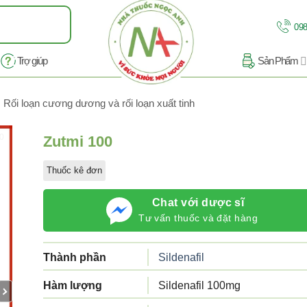
098
Trợ giúp
Sản Phẩm
Rối loạn cương dương và rối loạn xuất tinh
10
Zutmi 100
Thuốc kê đơn
Chat với dược sĩ
Tư vấn thuốc và đặt hàng
Thành phần
Sildenafil
Hàm lượng
Sildenafil 100mg