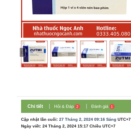
Chi tiết
Hỏi & Đáp
Đánh giá
2
1
Cập nhật lần cuối:
27 Tháng 2, 2024 09:16 Sáng
UTC+7
Ngày viết:
24 Tháng 2, 2024 15:17 Chiều
UTC+7