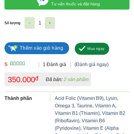
Tư vấn thuốc và đặt hàng
Số lượng
KosaeKing-D số lượng
Thêm vào giỏ hàng
Mua ngay
5
1 Đánh giá
(Đánh giá ngay)
5.00
1
trên 5
dựa trên
350.000
đ
Đã bán:
2 sản phẩm
đánh giá
Thành phần
Acid Folic (Vitamin B9)
,
Lysin
,
Omega 3
,
Taurine
,
Vitamin A
,
Vitamin B1 (Thiamin)
,
Vitamin B2
(Riboflavin)
,
Vitamin B6
(Pyridoxine)
,
Vitamin E (Alpha