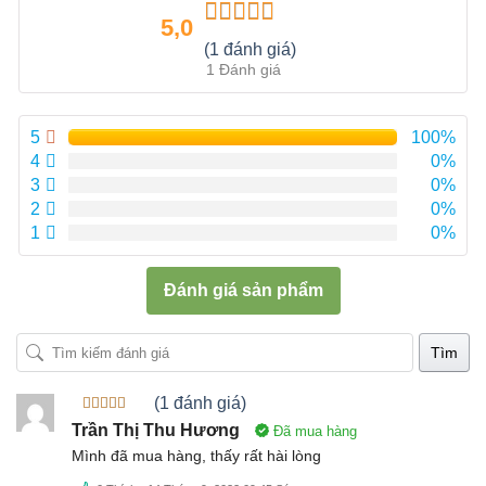
5,0
Được xếp
(1 đánh giá)
hạng
5.00
5
1 Đánh giá
sao
5
100%
4
0%
3
0%
2
0%
1
0%
Đánh giá sản phẩm
Tìm
(1 đánh giá)
Được xếp
Trần Thị Thu Hương
Đã mua hàng
hạng
5
5
sao
Mình đã mua hàng, thấy rất hài lòng