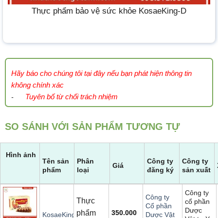
Thực phẩm bảo vệ sức khỏe KosaeKing-D
Hãy báo cho chúng tôi tại đây nếu bạn phát hiện thông tin
không chính xác
Tuyên bố từ chối trách nhiệm
-
SO SÁNH VỚI SẢN PHẨM TƯƠNG TỰ
Hình ảnh
Tên sản
Phân
Công ty
Công ty
Giá
phẩm
loại
đăng ký
sản xuất
Công ty
Công ty
Thực
cổ phần
Cổ phần
Dược
phẩm
350.000
KosaeKing-
Dược Vật