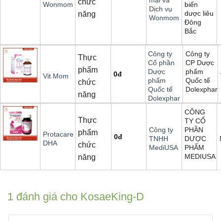
chức
biến
Wonmom
Dịch vụ
dược liêu
năng
Wonmom
Đông
Bắc
Công ty
Công ty
Thực
CP Dược
Cổ phần
phẩm
phẩm
Dược
0
đ
Vit Mom
Quốc tế
phẩm
chức
Dolexphar
Quốc tế
năng
Dolexphar
CÔNG
Thực
TY CỔ
PHẦN
Công ty
phẩm
Protacare
0
đ
DƯỢC
TNHH
DHA
chức
PHẨM
MediUSA
MEDIUSA
năng
1 đánh giá cho
KosaeKing-D