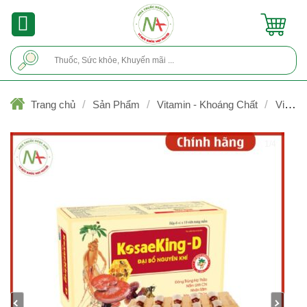
Skip
to
content
Tìm
kiếm:
/
/
/
Trang chủ
Sản Phẩm
Vitamin - Khoáng Chất
Vitami
& khoáng chất (trước & sau sinh)/Thuốc trị thiếu máu
1/4