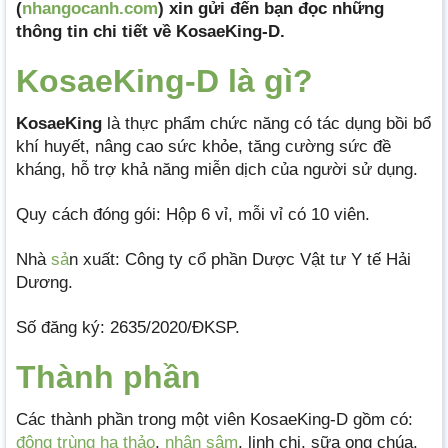
(
nhangocanh.com
) xin gửi đến bạn đọc những
thông tin chi tiết về KosaeKing-D.
KosaeKing-D là gì?
KosaeKing
là thực phẩm chức năng có tác dụng bồi bổ
khí huyết, nâng cao sức khỏe, tăng cường sức đề
kháng, hỗ trợ khả năng miễn dịch của người sử dụng.
Quy cách đóng gói: Hộp 6 vỉ, mỗi vỉ có 10 viên.
Nhà
sả
n xuất: Công ty cổ phần Dược Vật tư Y tế Hải
Dương.
Số đăng ký: 2635/2020/ĐKSP.
Thành phần
Các thành phần trong một viên KosaeKing-D gồm có:
đông trùng hạ thảo
,
nhân sâm
, linh chi, sữa ong chúa,