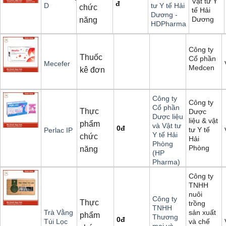
Vật tư Y
đ
D
tư Y tế Hải
chức
tế Hải
Dương -
Dương
năng
HDPharma
Công ty
Thuốc
Cổ phần
Mecefer
Medcen
kê đơn
Công ty
Công ty
Cổ phần
Thực
Dược
Dược liệu
liệu & vật
phẩm
và Vật tư
0
đ
tư Y tế
Perlac IP
Y tế Hải
chức
Hải
Phòng
Phòng
năng
(HP
Pharma)
Công ty
TNHH
nuôi
Công ty
Thực
trồng
TNHH
sản xuất
Trà Vằng
phẩm
Thương
0
đ
và chế
Túi Lọc
mại và