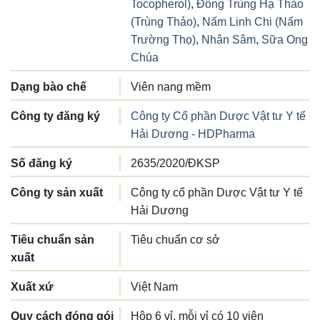
Tocopherol)
,
Đông Trùng Hạ Thảo
(Trùng Thảo)
,
Nấm Linh Chi (Nấm
Trường Thọ)
,
Nhân Sâm
,
Sữa Ong
Chúa
Dạng bào chế
Viên nang mềm
Công ty đăng ký
Công ty Cổ phần Dược Vật tư Y tế
Hải Dương - HDPharma
Số đăng ký
2635/2020/ĐKSP
Công ty sản xuất
Công ty cổ phần Dược Vật tư Y tế
Hải Dương
Tiêu chuẩn sản
Tiêu chuẩn cơ sở
xuất
Xuất xứ
Việt Nam
Quy cách đóng gói
Hộp 6 vỉ, mỗi vỉ có 10 viên