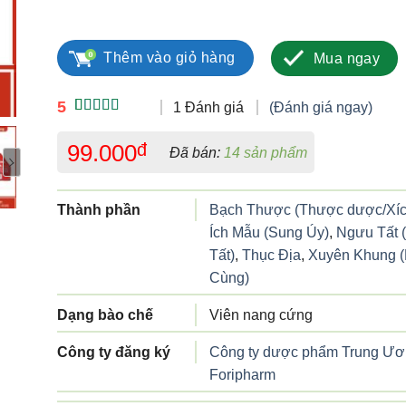
Hoạt huyết thông mạch TW3 số lượng
Thêm vào giỏ hàng
Mua ngay
5
1 Đánh giá
(Đánh giá ngay)
5.00
1
trên 5
dựa trên
99.000
đ
Đã bán:
14 sản phẩm
đánh giá
Thành phần
Bạch Thược (Thược dược/Xí
Ích Mẫu (Sung Úy)
,
Ngưu Tất 
Tất)
,
Thục Địa
,
Xuyên Khung 
Cùng)
Dạng bào chế
Viên nang cứng
Công ty đăng ký
Công ty dược phẩm Trung Ươn
Foripharm