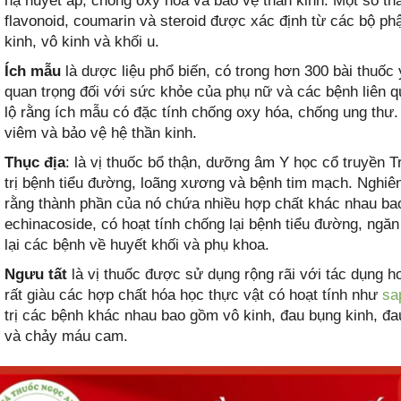
hạ huyết áp, chống oxy hóa và bảo vệ thần kinh. Một số t
flavonoid, coumarin và steroid được xác định từ các bộ phậ
kinh, vô kinh và khối u.
Ích mẫu
là dược liệu phổ biến, có trong hơn 300 bài thuốc
quan trọng đối với sức khỏe của phụ nữ và các bệnh liên 
lộ rằng ích mẫu có đặc tính chống oxy hóa, chống ung thư.
viêm và bảo vệ hệ thần kinh.
Thục địa
: là vị thuốc bổ thận, dưỡng âm Y học cổ truyền 
trị bệnh tiểu đường, loãng xương và bệnh tim mạch. Nghiên
rằng thành phần của nó chứa nhiều hợp chất khác nhau bao
echinacoside, có hoạt tính chống lại bệnh tiểu đường, ng
lại các bệnh về huyết khối và phụ khoa.
Ngưu tất
là vị thuốc được sử dụng rộng rãi với tác dụng hoạ
rất giàu các hợp chất hóa học thực vật có hoạt tính như
sa
trị các bệnh khác nhau bao gồm vô kinh, đau bụng kinh, đa
và chảy máu cam.