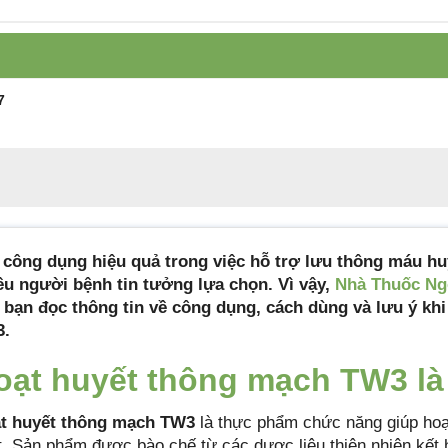
Số đăng ký
2107/2021/ĐKSP
Công ty sản xuất
Dược phẩm Trung Ương 3 – T
Tiêu chuẩn sản
Tiêu chuẩn cơ sở
7
xuất
Xuất xứ
Việt Nam
Quy cách đóng gói
Hộp 3 vỉ x 10 viên nang hoặc l
nang
 công dụng hiệu quả trong việc hỗ trợ lưu thông máu hu
Hạn sử dụng
3 năm
ều người bệnh tin tưởng lựa chọn. Vì vậy,
Nhà Thuốc Ng
 bạn đọc thông tin về công dụng, cách dùng và lưu ý kh
.
oạt huyết thông mạch TW3 là
t huyết thông mạch TW3
là thực phẩm chức năng giúp ho
t. Sản phẩm được bào chế từ các dược liệu thiên nhiên kết 