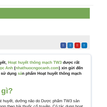
ràng Duệ
ọ 90 viên
yết,
Hoạt huyết thông mạch TW3
được rất
ọc Anh
(
nhathuocngocanh.com
) xin gửi đến
i sử dụng
sả
n phẩm Hoạt huyết thông mạch
 gì?
ạt huyết, dưỡng não do Dược phẩm TW3 sản
hợp theo bài thuốc cổ truyền. Có tác dụng hoạt