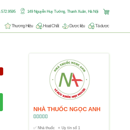
.572.9595
149 Nguyễn Huy Tưởng, Thanh Xuân, Hà Nội
Thương Hiệu
Hoạt Chất
Dược liệu
Tá dược
NHÀ THUỐC NGỌC ANH
Được xếp
hạng
5.00
5
✅ Nhà thuốc
⭐ Uy tín số 1