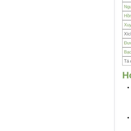
Ngư
Hồn
Xuy
Xíc
Đư
Bạc
Tá 
H