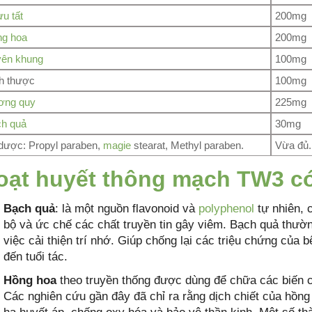
u tất
200mg
g hoa
200mg
ên khung
100mg
h thược
100mg
ơng quy
225mg
h quả
30mg
dược: Propyl paraben,
magie
stearat, Methyl paraben.
Vừa đủ.
oạt huyết thông mạch TW3 có
Bạch quả
: là một nguồn flavonoid và
polyphenol
tự nhiên, 
bộ và ức chế các chất truyền tin gây viêm. Bạch quả thườn
việc cải thiện trí nhớ. Giúp chống lại các triệu chứng của 
đến tuổi tác.
Hồng hoa
theo truyền thống được dùng để chữa các biến 
Các nghiên cứu gần đây đã chỉ ra rằng dịch chiết của hồn