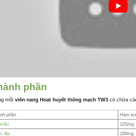
hành phần
ng mỗi
viên nang Hoạt huyết thông mạch TW3
có chứa các
nh phần
Hàm lư
 mẫu
225mg
c địa
200mg