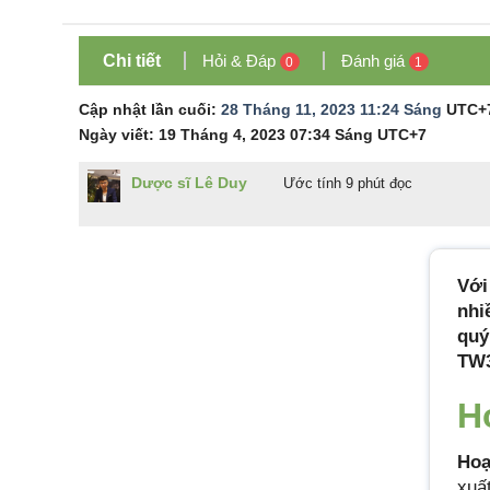
Chi tiết
Hỏi & Đáp
Đánh giá
0
1
Cập nhật lần cuối:
28 Tháng 11, 2023 11:24 Sáng
UTC+
Ngày viết:
19 Tháng 4, 2023 07:34 Sáng
UTC+7
Dược sĩ Lê Duy
Ước tính 9 phút đọc
Với
nhi
quý
TW3
H
Hoạ
xuấ