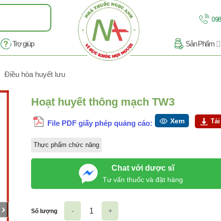
098
Trợ giúp
Sản Phẩm
Điều hòa huyết lưu
/8
Hoạt huyết thông mạch TW3
Xem
Tải
File PDF giấy phép quảng cáo:
Thực phẩm chức năng
Chat với dược sĩ
Tư vấn thuốc và đặt hàng
Số lượng