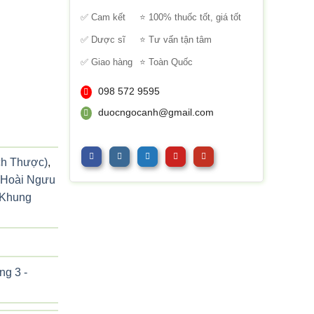
sao
✅ Cam kết
⭐ 100% thuốc tốt, giá tốt
✅ Dược sĩ
⭐ Tư vấn tận tâm
✅ Giao hàng
⭐ Toàn Quốc
098 572 9595
duocngocanh@gmail.com
ch Thược)
,
(Hoài Ngưu
(Khung
g 3 -