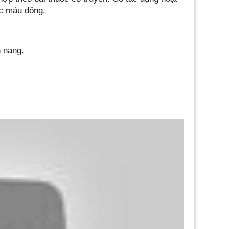
ục máu đông.
n nang.