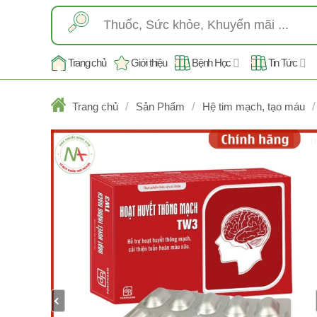
Skip
Tìm
to
kiếm:
content
Trang chủ
Giới thiệu
Bệnh Học
Tin Tức
/
/
/
Trang chủ
Sản Phẩm
Hệ tim mạch, tạo máu
1