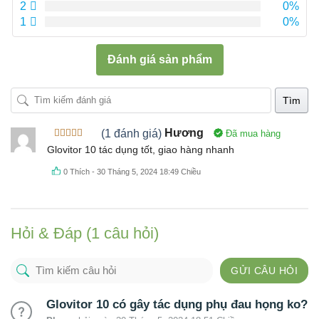
2
0%
1
0%
Đánh giá sản phẩm
Tìm
(1 đánh giá)
Hương
Đã mua hàng
Được xếp
Glovitor 10 tác dụng tốt, giao hàng nhanh
hạng
5
5
sao
0
Thích
-
30 Tháng 5, 2024 18:49 Chiều
Hỏi & Đáp (1 câu hỏi)
GỬI CÂU HỎI
Glovitor 10 có gây tác dụng phụ đau họng ko?