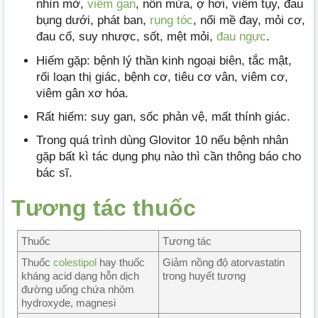
nhìn mờ,
viêm gan
, nôn mửa, ợ hơi, viêm tụy, đau
bụng dưới, phát ban,
rụng tóc
, nổi mề đay, mỏi cơ,
đau cổ, suy nhược, sốt, mệt mỏi,
đau ngực
.
Hiếm gặp: bệnh lý thần kinh ngoại biên, tắc mật,
rối loạn thị giác, bệnh cơ, tiêu cơ vân, viêm cơ,
viêm gân xơ hóa.
Rất hiếm: suy gan, sốc phản vệ, mất thính giác.
Trong quá trình dùng Glovitor 10 nếu bệnh nhân
gặp bất kì tác dụng phụ nào thì cần thông báo cho
bác sĩ.
Tương tác thuốc
Thuốc
Tương tác
Thuốc
colestipol
hay thuốc
Giảm nồng độ atorvastatin
kháng acid dạng hỗn dịch
trong huyết tương
đường uống chứa nhôm
hydroxyde, magnesi