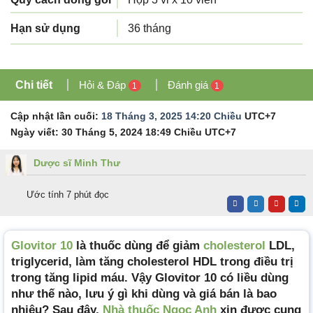
Hạn sử dụng
36 tháng
Chi tiết
Hỏi & Đáp
Đánh giá
1
1
Cập nhật lần cuối:
18 Tháng 3, 2025 14:20 Chiều
UTC+7
Ngày viết:
30 Tháng 5, 2024 18:49 Chiều
UTC+7
Dược sĩ Minh Thư
Ước tính 7 phút đọc
Glovitor 10
là thuốc dùng để giảm
cholesterol
LDL,
triglycerid, làm tăng cholesterol HDL trong điều trị
trong tăng lipid máu. Vậy Glovitor 10 có liều dùng
như thế nào, lưu ý gì khi dùng và giá bán là bao
nhiêu? Sau đây,
Nhà thuốc Ngọc Anh
xin được cung