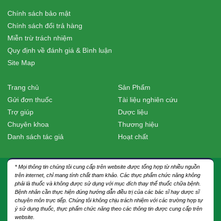
Chính sách bảo mật
Chính sách đổi trả hàng
Miễn trừ trách nhiệm
Quy định về đánh giá & Bình luận
Site Map
Trang chủ
Sản Phẩm
Gửi đơn thuốc
Tài liệu nghiên cứu
Trợ giúp
Dược liệu
Chuyên khoa
Thương hiệu
Danh sách tác giả
Hoạt chất
* Mọi thông tin chúng tôi cung cấp trên website được tổng hợp từ nhiều nguồn
trên internet, chỉ mang tính chất tham khảo. Các thực phẩm chức năng không
phải là thuốc và không được sử dụng với mục đích thay thế thuốc chữa bệnh.
Bệnh nhân cần thực hiện đúng hướng dẫn điều trị của các bác sĩ hay dược sĩ
chuyên môn trực tiếp. Chúng tôi không chịu trách nhiệm với các trường hợp tự
ý sử dụng thuốc, thực phẩm chức năng theo các thông tin được cung cấp trên
website.