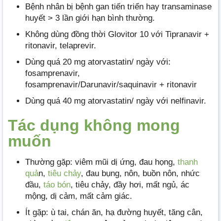
Bệnh nhân bị bệnh gan tiến triển hay transaminase
huyết > 3 lần giới hạn bình thường.
Không dùng đồng thời Glovitor 10 với Tipranavir +
ritonavir, telaprevir.
Dùng quá 20 mg atorvastatin/ ngày với:
fosamprenavir,
fosamprenavir/Darunavir/saquinavir + ritonavir
Dùng quá 40 mg atorvastatin/ ngày với nelfinavir.
Tác dụng không mong
muốn
Thường gặp: viêm mũi dị ứng, đau họng,
thanh
quả
n,
tiêu chảy
, đau bụng, nôn, buồn nôn, nhức
đầu,
táo bón
, tiêu chảy, đầy hơi, mất ngủ, ác
mộng, dị cảm, mất cảm giác.
Ít gặp: ù tai, chán ăn, hạ đường huyết, tăng cân,