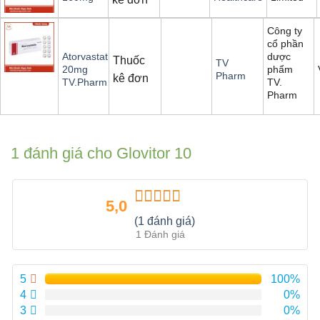
Công ty
cổ phần
dược
Atorvastatin
Thuốc
TV
phẩm
20mg
Pharm
kê đơn
TV.
TV.Pharm
Pharm
1 đánh giá cho
Glovitor 10
5,0
Được xếp
(1 đánh giá)
hạng
5.00
5
1 Đánh giá
sao
5
100%
4
0%
3
0%