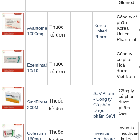
Glomed
Công ty cổ
phần
Korea
Thuốc
Korea
Avantomega
United
United
1000mg
kê đơn
Pharm
Pharm.Int’l
Công ty
cổ phần
Thuốc
Hoá
Ezemintab
dược
10/10
kê đơn
Việt Nam
Công ty
SaViPharm
cổ phần
- Công ty
Thuốc
dược
SaviFibrat
Cổ phần
phẩm
200M
kê đơn
Dược
Savi
phẩm SaVi
Inventia
Thuốc
Healthcar
Colestrim
Inventia
Limited
160mg
Healthcare
kê đơn