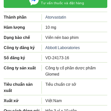
Tư vấn thuốc và đặt hàng
Thành phần
Atorvastatin
Hàm lượng
10 mg
Dạng bào chế
Viên nén bao phim
Công ty đăng ký
Abbott Laboratories
Số đăng ký
VD-24173-16
Công ty sản xuất
Công ty cổ phần dược phẩm
Glomed
Tiêu chuẩn sản
Tiêu chuẩn cơ sở
xuất
Xuất xứ
Việt Nam
Quy cách đóng gói
Hộp 3 vỉ x 10 viên