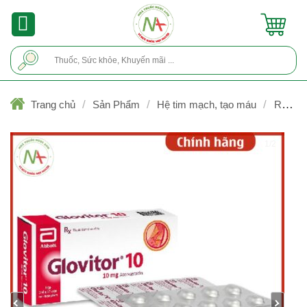
Skip
to
content
Tìm
kiếm:
/
/
/
Trang chủ
Sản Phẩm
Hệ tim mạch, tạo máu
Rối loạ
lipid máu (hạ mỡ máu)
1/2