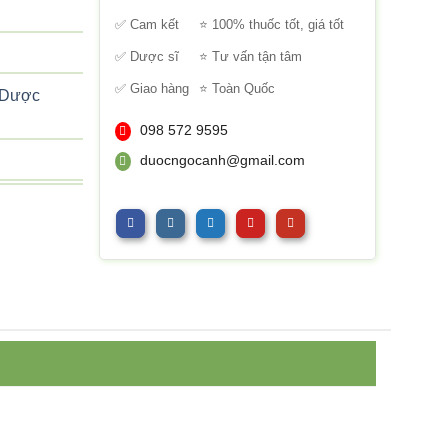
sao
✅ Cam kết
⭐ 100% thuốc tốt, giá tốt
✅ Dược sĩ
⭐ Tư vấn tận tâm
✅ Giao hàng
⭐ Toàn Quốc
n Dược
098 572 9595
duocngocanh@gmail.com
ạt Vi Phú