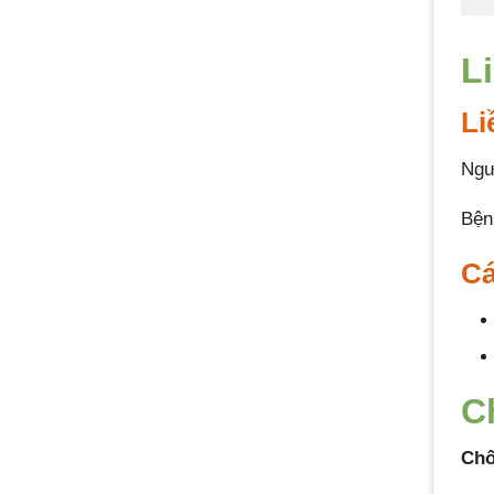
L
Li
Ngư
Bện
Cá
C
Chố