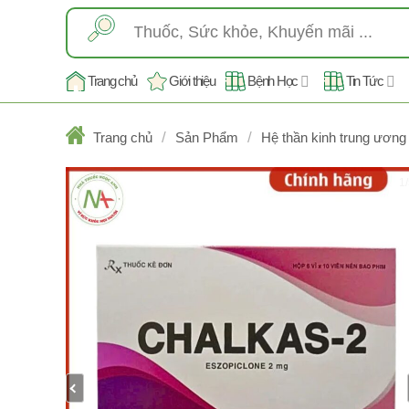
Skip
Tìm
to
kiếm:
content
Trang chủ
Giới thiệu
Bệnh Học
Tin Tức
/
/
Trang chủ
Sản Phẩm
Hệ thần kinh trung ương
1