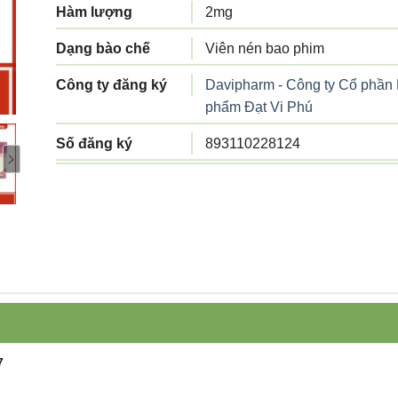
Hàm lượng
2mg
Dạng bào chế
Viên nén bao phim
Công ty đăng ký
Davipharm - Công ty Cổ phầ
phẩm Đạt Vi Phú
Số đăng ký
893110228124
Công ty sản xuất
Công ty cổ phần Dược phẩm Đ
Tiêu chuẩn sản
Tiêu chuẩn cơ sở
xuất
Xuất xứ
Việt Nam
Quy cách đóng gói
Hộp 6 vỉ x 10 viên
7