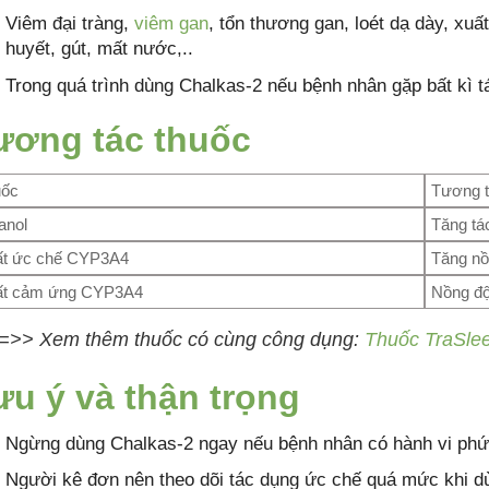
Viêm đại tràng,
viêm gan
, tổn thương gan, loét dạ dày, xuấ
huyết, gút, mất nước,..
Trong quá trình dùng Chalkas-2 nếu bệnh nhân gặp bất kì t
ương tác thuốc
uốc
Tương 
anol
Tăng tá
t ức chế CYP3A4
Tăng nồ
ất cảm ứng CYP3A4
Nồng độ
=>> Xem thêm thuốc có cùng công dụng:
Thuốc TraSlee
ưu ý và thận trọng
Ngừng dùng Chalkas-2 ngay nếu bệnh nhân có hành vi phức
Người kê đơn nên theo dõi tác dụng ức chế quá mức khi d