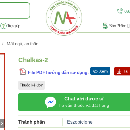
098
Trợ giúp
Sản Phẩm
/
Mất ngủ, an thần
/5
Chalkas-2
Xem
Tải
File PDF hướng dẫn sử dụng:
Thuốc kê đơn
Chat với dược sĩ
Tư vấn thuốc và đặt hàng
Thành phần
Eszopiclone