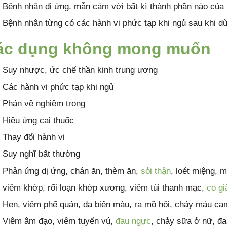
Bệnh nhân dị ứng, mẫn cảm với bất kì thành phần nào của 
Bệnh nhân từng có các hành vi phức tạp khi ngủ sau khi d
ác dụng không mong muốn
Suy nhược, ức chế thần kinh trung ương
Các hành vi phức tạp khi ngủ
Phản vệ nghiêm trọng
Hiệu ứng cai thuốc
Thay đổi hành vi
Suy nghĩ bất thường
Phản ứng dị ứng, chán ăn, thèm ăn,
sỏi thận
, loét miệng, m
viêm khớp, rối loạn khớp xương, viêm túi thanh mạc,
co gi
Hen, viêm phế quản, da biến màu, ra mồ hôi, chảy máu cam
Viêm âm đạo, viêm tuyến vú,
đau ngực
, chảy sữa ở nữ, đau