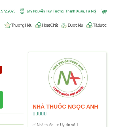
.572.9595
149 Nguyễn Huy Tưởng, Thanh Xuân, Hà Nội
Thương Hiệu
Hoạt Chất
Dược liệu
Tá dược
NHÀ THUỐC NGỌC ANH
Được xếp
hạng
5.00
5
✅ Nhà thuốc
⭐ Uy tín số 1