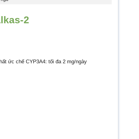
lkas-2
chất ức chế CYP3A4: tối đa 2 mg/ngày