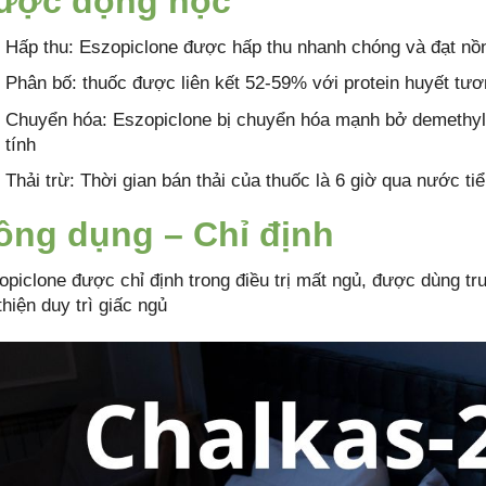
ược động học
Hấp thu: Eszopiclone được hấp thu nhanh chóng và đạt nồng
Phân bố: thuốc được liên kết 52-59% với protein huyết tư
Chuyển hóa: Eszopiclone bị chuyển hóa mạnh bở demethyl 
tính
Thải trừ: Thời gian bán thải của thuốc là 6 giờ qua nước t
ông dụng – Chỉ định
opiclone được chỉ định trong điều trị mất ngủ, được dùng tr
thiện duy trì giấc ngủ