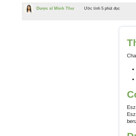
Dược sĩ Minh Thư
Ước tính 5 phút đọc
T
Cha
C
Esz
Esz
ben