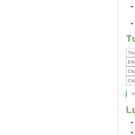
T
Th
Eth
Chấ
Ch
=
L