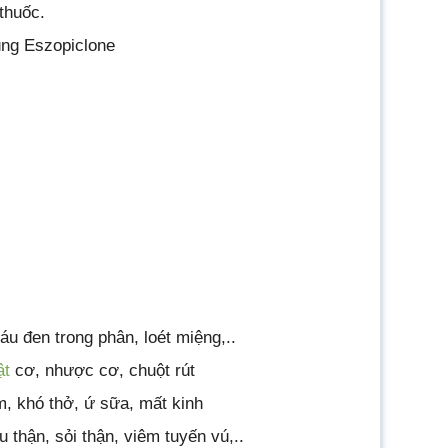
thuốc.
ùng Eszopiclone
áu đen trong phân, loét miệng,..
ật
cơ, nhược cơ, chuột rút
, khó thở, ứ sữa, mất kinh
 thận, sỏi thận, viêm tuyến vú,..