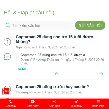
Hỏi & Đáp (2 câu hỏi)
GỬI CÂU HỎI
Captarsan 25 dùng cho trẻ 15 tuổi được
không?
Ngô
hỏi ngày 1 Tháng 3, 2024 20:28 Chiều
Captarsan 25 dùng cho trẻ 15 tuổi được ạ
Dược sĩ Phương Thảo
trả lời ngày 1 Tháng 3, 2024 20:29
Chiều
Trả lời
(0)
Captarsan 25 uống trước hay sau ăn?
Thượng
hỏi ngày 1 Tháng 3, 2024 20:28 Chiều
Captarsan 25 uống 1 giờ trước bữa ăn.
Dược sĩ Phương Thảo
trả lời ngày 1 Tháng 3, 2024 20:29
Gọi ngay
Chat ngay
Bình luận
Mua ngay
Danh mục
Chiều