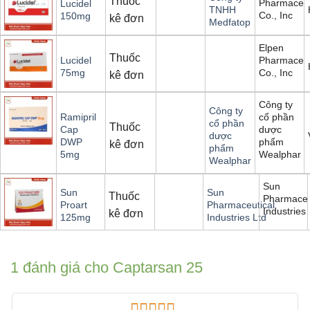
Thuốc
Pharmaceut
Lucidel
TNHH
Co., Inc
150mg
kê đơn
Medfatop
Elpen
Thuốc
Pharmaceut
Lucidel
Co., Inc
75mg
kê đơn
Công ty
Công ty
cổ phần
Ramipril
cổ phần
Thuốc
dược
Cap
dược
phẩm
DWP
kê đơn
phẩm
Wealphar
5mg
Wealphar
Sun
Sun
Sun
Thuốc
Pharmaceu
Proart
Pharmaceutical
Industries 
kê đơn
125mg
Industries Ltd
1 đánh giá cho
Captarsan 25