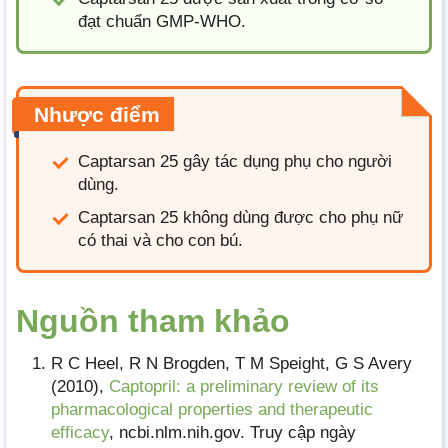
đạt chuẩn GMP-WHO.
Nhược điểm
Captarsan 25 gây tác dụng phụ cho người
dùng.
Captarsan 25 không dùng được cho phụ nữ
có thai và cho con bú.
Nguồn tham khảo
R C Heel, R N Brogden, T M Speight, G S Avery
(2010),
Captopril: a preliminary review of its
pharmacological properties and therapeutic
efficacy
, ncbi.nlm.nih.gov. Truy cập ngày