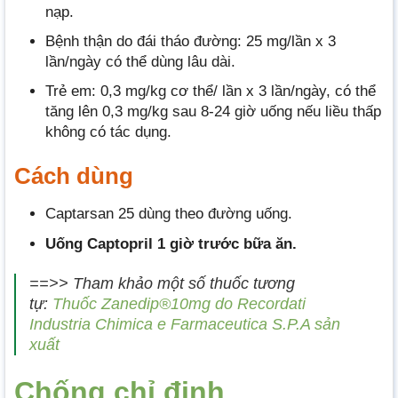
nạp.
Bệnh thận do đái tháo đường: 25 mg/lần x 3
lần/ngày có thể dùng lâu dài.
Trẻ em: 0,3 mg/kg cơ thể/ lần x 3 lần/ngày, có thể
tăng lên 0,3 mg/kg sau 8-24 giờ uống nếu liều thấp
không có tác dụng.
Cách dùng
Captarsan 25 dùng theo đường uống.
Uống Captopril 1 giờ trước bữa ăn.
==>> Tham khảo một số thuốc tương
tự:
Thuốc Zanedip®10mg do Recordati
Industria Chimica e Farmaceutica S.P.A sản
xuất
Chống chỉ định