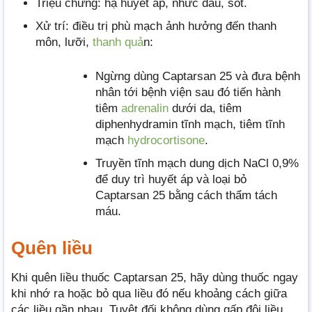
Triệu chứng: hạ huyết áp, nhức đầu, sốt.
Xử trí: điều trị phù mạch ảnh hưởng đến thanh
môn, lưỡi,
thanh quả
n:
Ngừng dùng Captarsan 25 và đưa bệnh
nhân tới bệnh viện sau đó tiến hành
tiêm
adrenalin
dưới da, tiêm
diphenhydramin tĩnh mạch, tiêm tĩnh
mạch
hydrocortisone
.
Truyền tĩnh mạch dung dịch NaCl 0,9%
để duy trì huyết áp và loại bỏ
Captarsan 25 bằng cách thẩm tách
máu.
Quên liều
Khi quên liều thuốc Captarsan 25, hãy dùng thuốc ngay
khi nhớ ra hoặc bỏ qua liều đó nếu khoảng cách giữa
các liều gần nhau. Tuyệt đối không dùng gấp đôi liều