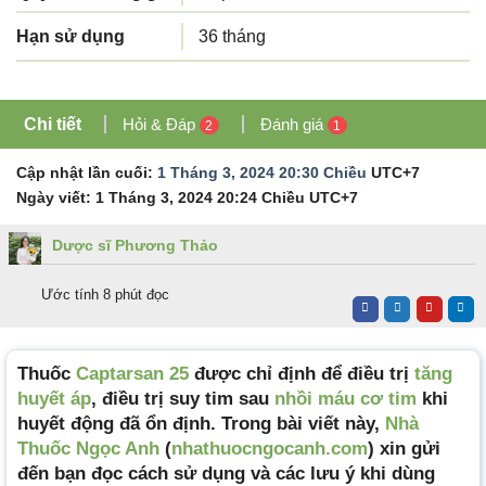
Hạn sử dụng
36 tháng
Chi tiết
Hỏi & Đáp
Đánh giá
2
1
Cập nhật lần cuối:
1 Tháng 3, 2024 20:30 Chiều
UTC+7
Ngày viết:
1 Tháng 3, 2024 20:24 Chiều
UTC+7
Dược sĩ Phương Thảo
Ước tính 8 phút đọc
Thuốc
Captarsan 25
được chỉ định để điều trị
tăng
huyết áp
, điều trị suy tim sau
nhồi máu cơ tim
khi
huyết động đã ổn định. Trong bài viết này,
Nhà
Thuốc Ngọc Anh
(
nhathuocngocanh.com
) xin gửi
đến bạn đọc cách sử dụng và các lưu ý khi dùng