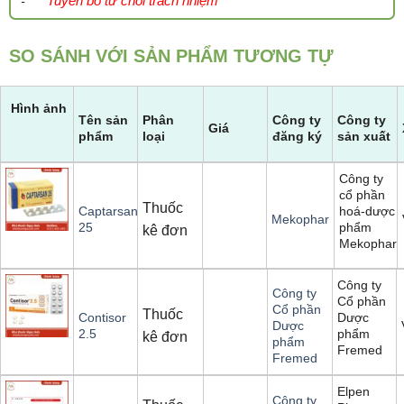
Tuyên bố từ chối trách nhiệm
-
SO SÁNH VỚI SẢN PHẨM TƯƠNG TỰ
Hình ảnh
Tên sản
Phân
Công ty
Công ty
Giá
phẩm
loại
đăng ký
sản xuất
Công ty
cổ phần
Thuốc
hoá-dược
Captarsan
Mekophar
phẩm
25
kê đơn
Mekophar
Công ty
Công ty
Cổ phần
Cổ phần
Thuốc
Dược
Contisor
Dược
phẩm
2.5
kê đơn
phẩm
Fremed
Fremed
Elpen
Công ty