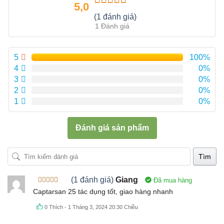
5,0
Được xếp
(1 đánh giá)
hạng
5.00
5
1 Đánh giá
sao
5
100%
4
0%
3
0%
2
0%
1
0%
Đánh giá sản phẩm
Tìm
(1 đánh giá)
Giang
Đã mua hàng
Được xếp
Captarsan 25 tác dụng tốt, giao hàng nhanh
hạng
5
5
sao
0
Thích
-
1 Tháng 3, 2024 20:30 Chiều