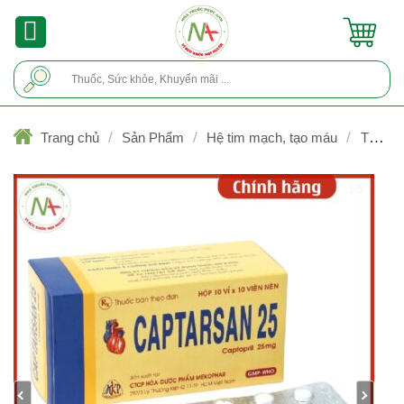
Skip
to
content
Tìm
kiếm:
/
/
/
Trang chủ
Sản Phẩm
Hệ tim mạch, tạo máu
Thuốc t
tăng huyết áp
1/5