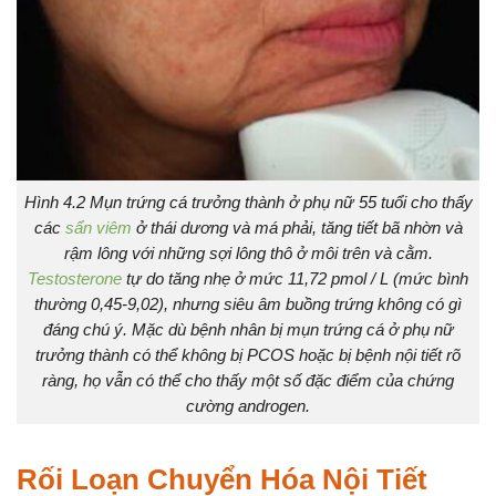
Hình 4.2 Mụn trứng cá trưởng thành ở phụ nữ 55 tuổi cho thấy
các
sẩn viêm
ở thái dương và má phải, tăng tiết bã nhờn và
rậm lông với những sợi lông thô ở môi trên và cằm.
Testosterone
tự do tăng nhẹ ở mức 11,72 pmol / L (mức bình
thường 0,45-9,02), nhưng siêu âm buồng trứng không có gì
đáng chú ý. Mặc dù bệnh nhân bị mụn trứng cá ở phụ nữ
trưởng thành có thể không bị PCOS hoặc bị bệnh nội tiết rõ
ràng, họ vẫn có thể cho thấy một số đặc điểm của chứng
cường androgen.
Rối Loạn Chuyển Hóa Nội Tiết