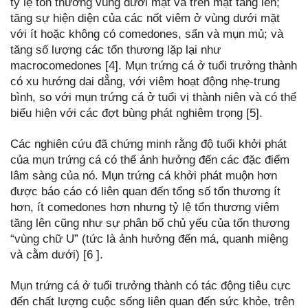
tỷ lệ tổn thương vùng dưới mặt và trên mặt tăng lên;
tăng sự hiện diện của các nốt viêm ở vùng dưới mặt
với ít hoặc không có comedones, sẩn và mụn mủ; và
tăng số lượng các tổn thương lặp lại như
macrocomedones [4]. Mụn trứng cá ở tuổi trưởng thành
có xu hướng dai dẳng, với viêm hoạt động nhẹ-trung
bình, so với mụn trứng cá ở tuổi vị thành niên và có thể
biểu hiện với các đợt bùng phát nghiêm trọng [5].
Các nghiên cứu đã chứng minh rằng độ tuổi khởi phát
của mụn trứng cá có thể ảnh hưởng đến các đặc điểm
lâm sàng của nó. Mụn trứng cá khởi phát muộn hơn
được báo cáo có liên quan đến tổng số tổn thương ít
hơn, ít comedones hơn nhưng tỷ lệ tổn thương viêm
tăng lên cũng như sự phân bố chủ yếu của tổn thương
“vùng chữ U” (tức là ảnh hưởng đến má, quanh miệng
và cằm dưới) [6 ].
Mụn trứng cá ở tuổi trưởng thành có tác động tiêu cực
đến chất lượng cuộc sống liên quan đến sức khỏe, trên