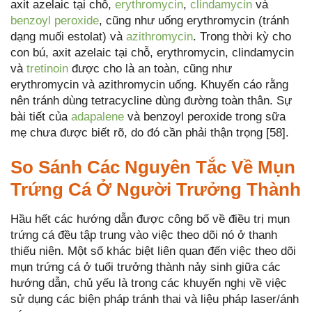
axit azelaic tại chỗ,
erythromycin
,
clindamycin
và
benzoyl peroxide
, cũng như uống erythromycin (tránh
dạng muối estolat) và
azithromycin
. Trong thời kỳ cho
con bú, axit azelaic tại chỗ, erythromycin, clindamycin
và
tretinoin
được cho là an toàn, cũng như
erythromycin và azithromycin uống. Khuyến cáo rằng
nên tránh dùng tetracycline dùng đường toàn thân. Sự
bài tiết của
adapalene
và benzoyl peroxide trong sữa
mẹ chưa được biết rõ, do đó cần phải thận trọng [58].
So Sánh Các Nguyên Tắc Về Mụn
Trứng Cá Ở Người Trưởng Thành
Hầu hết các hướng dẫn được công bố về điều trị mụn
trứng cá đều tập trung vào việc theo dõi nó ở thanh
thiếu niên. Một số khác biệt liên quan đến việc theo dõi
mụn trứng cá ở tuổi trưởng thành nảy sinh giữa các
hướng dẫn, chủ yếu là trong các khuyến nghị về việc
sử dụng các biện pháp tránh thai và liệu pháp laser/ánh