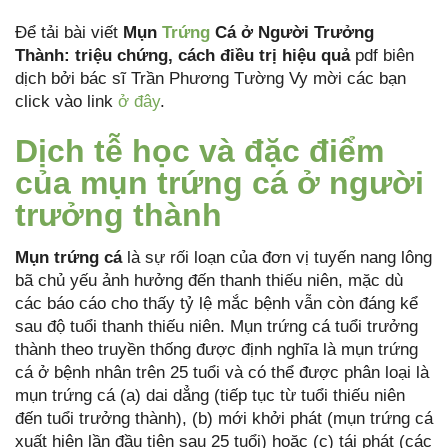
Để tải bài viết
Mụn
Trứng
Cá ở Người Trưởng
Thành: triệu chứng, cách điều trị hiệu quả
pdf biên
dịch bởi bác sĩ Trần Phương Tường Vy mời các bạn
click vào link
ở đây
.
Dịch tễ học và đặc điểm
của mụn trứng cá ở người
trưởng thành
Mụn trứng cá
là sự rối loạn của đơn vị tuyến nang lông
bã chủ yếu ảnh hưởng đến thanh thiếu niên, mặc dù
các báo cáo cho thấy tỷ lệ mắc bệnh vẫn còn đáng kể
sau độ tuổi thanh thiếu niên. Mụn trứng cá tuổi trưởng
thành theo truyền thống được định nghĩa là mụn trứng
cá ở bệnh nhân trên 25 tuổi và có thể được phân loại là
mụn trứng cá (a) dai dẳng (tiếp tục từ tuổi thiếu niên
đến tuổi trưởng thành), (b) mới khởi phát (mụn trứng cá
xuất hiện lần đầu tiên sau 25 tuổi) hoặc (c) tái phát (các