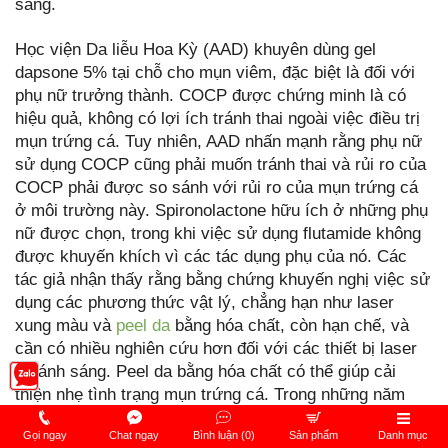
sáng.
Học viện Da liễu Hoa Kỳ (AAD) khuyên dùng gel
dapsone 5% tại chỗ cho mụn viêm, đặc biệt là đối với
phụ nữ trưởng thành. COCP được chứng minh là có
hiệu quả, không có lợi ích tránh thai ngoài việc điều trị
mụn trứng cá. Tuy nhiên, AAD nhấn mạnh rằng phụ nữ
sử dụng COCP cũng phải muốn tránh thai và rủi ro của
COCP phải được so sánh với rủi ro của mụn trứng cá
ở môi trường này. Spironolactone hữu ích ở những phụ
nữ được chọn, trong khi việc sử dụng flutamide không
được khuyến khích vì các tác dụng phụ của nó. Các
tác giả nhận thấy rằng bằng chứng khuyến nghị việc sử
dụng các phương thức vật lý, chẳng hạn như laser
xung màu và
peel da
bằng hóa chất, còn hạn chế, và
cần có nhiều nghiên cứu hơn đối với các thiết bị laser
và ánh sáng. Peel da bằng hóa chất có thể giúp cải
thiện nhẹ tình trạng mụn trứng cá. Trong những năm
gần đây, những kết quả thuận lợi hơn từ PDT đã xuất
Gọi ngay
Chat ngay
Bình luận (0)
Sản phẩm
Danh mục
hiện. Có khả năng là liệu pháp laser/ánh sáng có thể