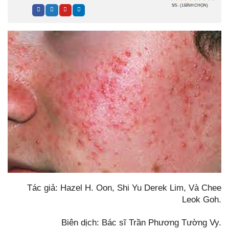
5/5 - (1 BÌNH CHỌN)
Tác giả: Hazel H. Oon, Shi Yu Derek Lim, Và Chee
Leok Goh.
Biên dịch: Bác sĩ Trần Phương Tường Vy.