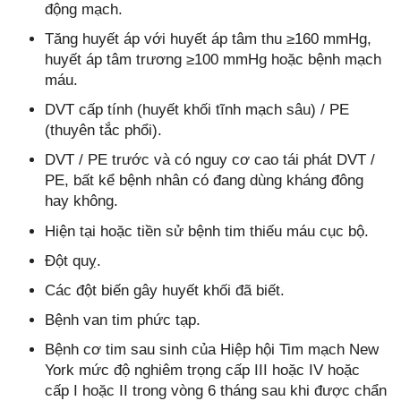
động mạch.
Tăng huyết áp với huyết áp tâm thu ≥160 mmHg,
huyết áp tâm trương ≥100 mmHg hoặc bệnh mạch
máu.
DVT cấp tính (huyết khối tĩnh mạch sâu) / PE
(thuyên tắc phổi).
DVT / PE trước và có nguy cơ cao tái phát DVT /
PE, bất kể bệnh nhân có đang dùng kháng đông
hay không.
Hiện tại hoặc tiền sử bệnh tim thiếu máu cục bộ.
Đột quỵ.
Các đột biến gây huyết khối đã biết.
Bệnh van tim phức tạp.
Bệnh cơ tim sau sinh của Hiệp hội Tim mạch New
York mức độ nghiêm trọng cấp III hoặc IV hoặc
cấp I hoặc II trong vòng 6 tháng sau khi được chẩn