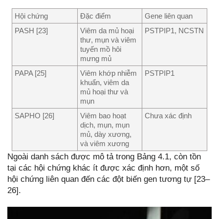
Hội chứng
Đặc điểm
Gene liên quan
PASH [23]
Viêm da mủ hoại
PSTPIP1, NCSTN
thư, mụn và viêm
tuyến mồ hôi
mưng mủ
PAPA [25]
Viêm khớp nhiễm
PSTPIP1
khuẩn, viêm da
mủ hoại thư và
mụn
SAPHO [26]
Viêm bao hoạt
Chưa xác định
dịch, mụn, mụn
mủ, dày xương,
và viêm xương
Ngoài danh sách được mô tả trong Bảng 4.1, còn tồn
tại các hội chứng khác ít được xác định hơn, một số
hội chứng liên quan đến các đột biến gen tương tự [23–
26].