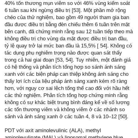
40% tổn thương mụn viêm so với 46% vùng kiểm soát
6 tuần sau khi ngừng điều trị [53]. Một phần mở rộng
chéo của thử nghiệm, bao gồm 49 người tham gia ban
đầu được điều trị bằng đèn chiếu thêm 6 tuần trên mặt
bên cạnh, đã chứng minh rằng sau 12 tuần tiếp theo mà
không điều trị cho vùng da mặt được điều trị ban đầu,
tỷ lệ quay trở lại mức ban đầu là 15,5% [ 54]. Không có
tác dụng phụ nghiêm trọng nào được quan sát thấy
trong cả hai giai đoạn [53, 54]. Tuy nhiên, một đánh giá
có hệ thống và phân tích tổng hợp so sánh ánh sáng
xanh với các biện pháp can thiệp không ánh sáng cho
thấy lợi ích của liệu pháp ánh sáng xanh kém rõ ràng
hơn, với nguy cơ sai lệch tổng thể cao đối với hầu hết
các thử nghiệm. Phân tích tổng hợp chứng minh rằng
không có sự khác biệt trung bình đáng kể về số lượng
các tổn thương viêm và không viêm ở các nhánh so
sánh và ánh sáng xanh ở các tuần 4, 8 và 10–12 [50].
PDT với axit aminolevulinic (ALA), methyl
aminolevulinate (MAL) và liposomal methylene blue