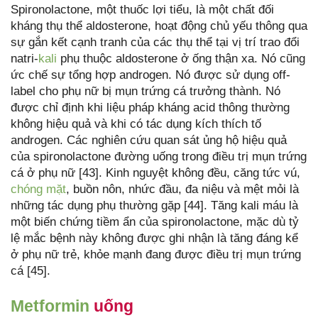
Spironolactone, một thuốc lợi tiểu, là một chất đối
kháng thụ thể aldosterone, hoạt động chủ yếu thông qua
sự gắn kết cạnh tranh của các thụ thể tại vị trí trao đổi
natri-
kali
phụ thuộc aldosterone ở ống thận xa. Nó cũng
ức chế sự tổng hợp androgen. Nó được sử dụng off-
label cho phụ nữ bị mụn trứng cá trưởng thành. Nó
được chỉ định khi liệu pháp kháng acid thông thường
không hiệu quả và khi có tác dụng kích thích tố
androgen. Các nghiên cứu quan sát ủng hộ hiệu quả
của spironolactone đường uống trong điều trị mụn trứng
cá ở phụ nữ [43]. Kinh nguyệt không đều, căng tức vú,
chóng mặt
, buồn nôn, nhức đầu, đa niệu và mệt mỏi là
những tác dụng phụ thường gặp [44]. Tăng kali máu là
một biến chứng tiềm ẩn của spironolactone, mặc dù tỷ
lệ mắc bệnh này không được ghi nhận là tăng đáng kể
ở phụ nữ trẻ, khỏe mạnh đang được điều trị mụn trứng
cá [45].
Metformin
uống