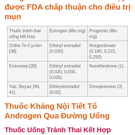
được FDA chấp thuận cho điều trị
mụn
Thuốc tránh thai
Estrogen (liều mg)
Progestin (liều
uống kết hợp
mg)
Ortho Tri-Cyclen
Ethinyl estradiol
Norgestimate
[38]
(0.035)
(0.180, 0.215,
0.250)
Estrostep [39]
Ethinyl estradiol
Norethindrone (1)
(0.020, 0.030,
0.035)
Yaz, Beyaz [40,
Ethinylestradiol
Drospirenone (3)
41]
(0.02)
Thuốc Kháng Nội Tiết Tố
Androgen Qua Đường Uống
Thuốc Uống Tránh Thai Kết Hợp