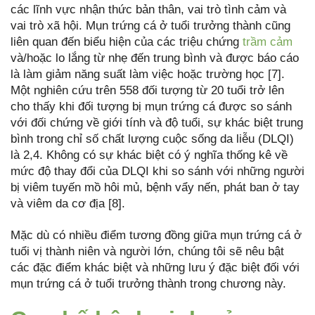
các lĩnh vực nhận thức bản thân, vai trò tình cảm và
vai trò xã hội. Mụn trứng cá ở tuổi trưởng thành cũng
liên quan đến biểu hiện của các triệu chứng
trầm cảm
và/hoặc lo lắng từ nhẹ đến trung bình và được báo cáo
là làm giảm năng suất làm việc hoặc trường học [7].
Một nghiên cứu trên 558 đối tượng từ 20 tuổi trở lên
cho thấy khi đối tượng bị mụn trứng cá được so sánh
với đối chứng về giới tính và độ tuổi, sự khác biệt trung
bình trong chỉ số chất lượng cuộc sống da liễu (DLQI)
là 2,4. Không có sự khác biệt có ý nghĩa thống kê về
mức độ thay đổi của DLQI khi so sánh với những người
bị viêm tuyến mồ hôi mủ, bệnh vẩy nến, phát ban ở tay
và viêm da cơ địa [8].
Mặc dù có nhiều điểm tương đồng giữa mụn trứng cá ở
tuổi vị thành niên và người lớn, chúng tôi sẽ nêu bật
các đặc điểm khác biệt và những lưu ý đặc biệt đối với
mụn trứng cá ở tuổi trưởng thành trong chương này.