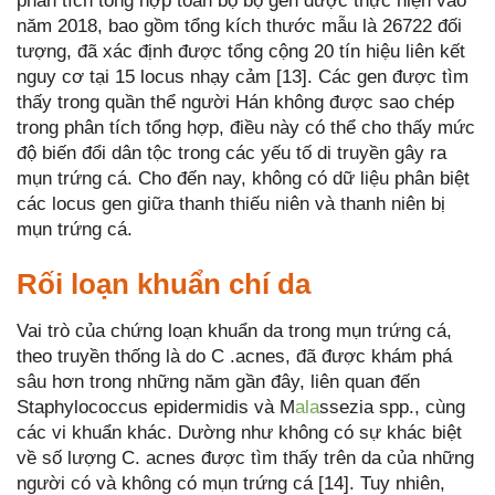
phân tích tổng hợp toàn bộ bộ gen được thực hiện vào
năm 2018, bao gồm tổng kích thước mẫu là 26722 đối
tượng, đã xác định được tổng cộng 20 tín hiệu liên kết
nguy cơ tại 15 locus nhạy cảm [13]. Các gen được tìm
thấy trong quần thể người Hán không được sao chép
trong phân tích tổng hợp, điều này có thể cho thấy mức
độ biến đổi dân tộc trong các yếu tố di truyền gây ra
mụn trứng cá. Cho đến nay, không có dữ liệu phân biệt
các locus gen giữa thanh thiếu niên và thanh niên bị
mụn trứng cá.
Rối loạn khuẩn chí da
Vai trò của chứng loạn khuẩn da trong mụn trứng cá,
theo truyền thống là do C .acnes, đã được khám phá
sâu hơn trong những năm gần đây, liên quan đến
Staphylococcus epidermidis và M
ala
ssezia spp., cùng
các vi khuẩn khác. Dường như không có sự khác biệt
về số lượng C. acnes được tìm thấy trên da của những
người có và không có mụn trứng cá [14]. Tuy nhiên,