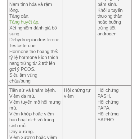
Nam tính hóa và rậm
bẩm sinh.
lông.
Khối u tuyến
Tăng cân.
thượng thận
Tăng huyết áp
.
hoặc buồng
Xét nghiệm đánh giá bổ
trứng tiết
sung.
androgen.
Dehydroepiandrosterone.
Testosterone.
Hormone tạo hoàng thể:
tỷ lệ hormone kích thích
nang trứng từ 2 trở lên
gợi ý PCOS.
Siêu âm vùng
chậu/bụng.
Tiền sử và khám bệnh.
Hội chứng tự
Hội chứng
Viêm da mủ.
viêm
PASH.
Viêm tuyến mồ hôi mưng
Hội chứng
mủ.
PAPA.
Viêm khớp hoặc viêm
Hội chứng
bao hoạt dịch vô trùng
SAPHO.
sinh mủ.
Dày xương.
Viêm xương hoặc viêm