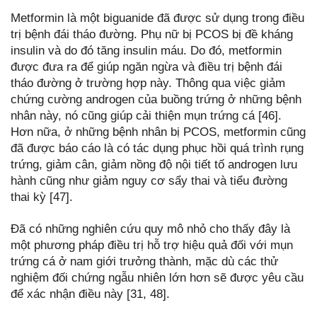
Metformin là một biguanide đã được sử dụng trong điều
trị bệnh đái tháo đường. Phụ nữ bị PCOS bị đề kháng
insulin và do đó tăng insulin máu. Do đó, metformin
được đưa ra để giúp ngăn ngừa và điều trị bệnh đái
tháo đường ở trường hợp này. Thông qua việc giảm
chứng cường androgen của buồng trứng ở những bệnh
nhân này, nó cũng giúp cải thiện mụn trứng cá [46].
Hơn nữa, ở những bệnh nhân bị PCOS, metformin cũng
đã được báo cáo là có tác dụng phục hồi quá trình rụng
trứng, giảm cân, giảm nồng độ nội tiết tố androgen lưu
hành cũng như giảm nguy cơ sẩy thai và tiểu đường
thai kỳ [47].
Đã có những nghiên cứu quy mô nhỏ cho thấy đây là
một phương pháp điều trị hỗ trợ hiệu quả đối với mụn
trứng cá ở nam giới trưởng thành, mặc dù các thử
nghiệm đối chứng ngẫu nhiên lớn hơn sẽ được yêu cầu
để xác nhận điều này [31, 48].