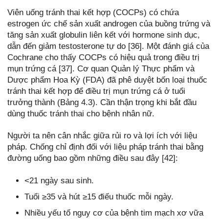
Viên uống tránh thai kết hợp (COCPs) có chứa
estrogen ức chế sản xuất androgen của buồng trứng và
tăng sản xuất globulin liên kết với hormone sinh dục,
dẫn đến giảm testosterone tự do [36]. Một đánh giá của
Cochrane cho thấy COCPs có hiệu quả trong điều trị
mụn trứng cá [37]. Cơ quan Quản lý Thực phẩm và
Dược phẩm Hoa Kỳ (FDA) đã phê duyệt bốn loại thuốc
tránh thai kết hợp để điều trị mụn trứng cá ở tuổi
trưởng thành (Bảng 4.3). Cần thận trọng khi bắt đầu
dùng thuốc tránh thai cho bệnh nhân nữ.
Người ta nên cân nhắc giữa rủi ro và lợi ích với liệu
pháp. Chống chỉ định đối với liệu pháp tránh thai bằng
đường uống bao gồm những điều sau đây [42]:
<21 ngày sau sinh.
Tuổi ≥35 và hút ≥15 điếu thuốc mỗi ngày.
Nhiều yếu tố nguy cơ của bệnh tim mạch xơ vữa