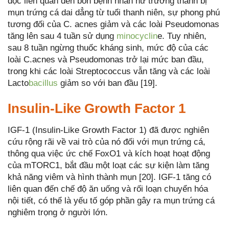
dọc liên quan đến bốn bệnh nhân nữ trưởng thành bị
mụn trứng cá dai dẳng từ tuổi thanh niên, sự phong phú
tương đối của C. acnes giảm và các loài Pseudomonas
tăng lên sau 4 tuần sử dụng
minocyclin
e. Tuy nhiên,
sau 8 tuần ngừng thuốc kháng sinh, mức độ của các
loài C.acnes và Pseudomonas trở lại mức ban đầu,
trong khi các loài Streptococcus vẫn tăng và các loài
Lacto
bacillus
giảm so với ban đầu [19].
Insulin-Like Growth Factor 1
IGF-1 (Insulin-Like Growth Factor 1) đã được nghiên
cứu rộng rãi về vai trò của nó đối với mụn trứng cá,
thông qua việc ức chế FoxO1 và kích hoạt hoạt động
của mTORC1, bắt đầu một loạt các sự kiện làm tăng
khả năng viêm và hình thành mụn [20]. IGF-1 tăng có
liên quan đến chế độ ăn uống và rối loạn chuyển hóa
nội tiết, có thể là yếu tố góp phần gây ra mụn trứng cá
nghiêm trọng ở người lớn.