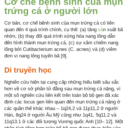
Cơ chế bệnh sinh của mụn
trứng cá ở người lớn
Cơ bản, cơ chế bệnh sinh của mụn trứng cá có liên
quan đến 4 quá trình chính, cụ thể: (a) tăng
sả
n xuất bã
nhờn, (b) thay đổi quá trình sừng hóa nang lông dẫn
đến hình thành mụn trứng cá, (c) sự xâm chiếm nang
lông bởi Cutibacterium acnes (C. acnes) và (d) viêm
đơn vị nang lông tuyến bã [9].
Di truyền học
Nghiên cứu hiện tại cung cấp những hiểu biết sâu sắc
hơn về cơ sở phân tử đằng sau mụn trứng cá nặng, vì
một số nghiên cứu liên kết trên toàn bộ bộ gen đã xác
định các locus gen liên quan đến mụn trứng cá nặng ở
các quần thể khác nhau – 1q24,2 và 11p11,2 ở người
Hán, 8q24 ở người Âu Mỹ cũng như 1q41, 5q11.2 và
11q13.1 ở các đối tượng Vương quốc Anh [10– 12]. Một