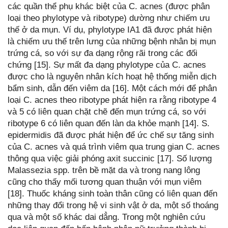
các quần thể phụ khác biệt của C. acnes (được phân
loại theo phylotype và ribotype) dường như chiếm ưu
thế ở da mụn. Ví dụ, phylotype IA1 đã được phát hiện
là chiếm ưu thế trên lưng của những bệnh nhân bị mụn
trứng cá, so với sự đa dạng rộng rãi trong các đối
chứng [15]. Sự mất đa dạng phylotype của C. acnes
được cho là nguyên nhân kích hoạt hệ thống miễn dịch
bẩm sinh, dẫn đến viêm da [16]. Một cách mới để phân
loại C. acnes theo ribotype phát hiện ra rằng ribotype 4
và 5 có liên quan chặt chẽ đến mụn trứng cá, so với
ribotype 6 có liên quan đến làn da khỏe mạnh [14]. S.
epidermidis đã được phát hiện để ức chế sự tăng sinh
của C. acnes và quá trình viêm qua trung gian C. acnes
thông qua việc giải phóng axit succinic [17]. Số lượng
Malassezia spp. trên bề mặt da và trong nang lông
cũng cho thấy mối tương quan thuận với mụn viêm
[18]. Thuốc kháng sinh toàn thân cũng có liên quan đến
những thay đổi trong hệ vi sinh vật ở da, một số thoáng
qua và một số khác dai dẳng. Trong một nghiên cứu