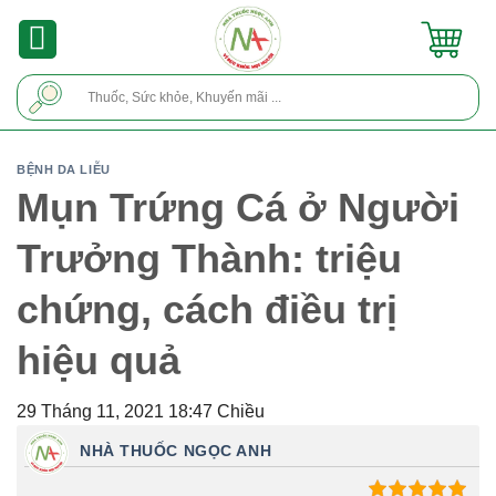
Skip
to
content
Tìm
kiếm:
BỆNH DA LIỄU
Mụn Trứng Cá ở Người
Trưởng Thành: triệu
chứng, cách điều trị
hiệu quả
29 Tháng 11, 2021 18:47 Chiều
NHÀ THUỐC NGỌC ANH