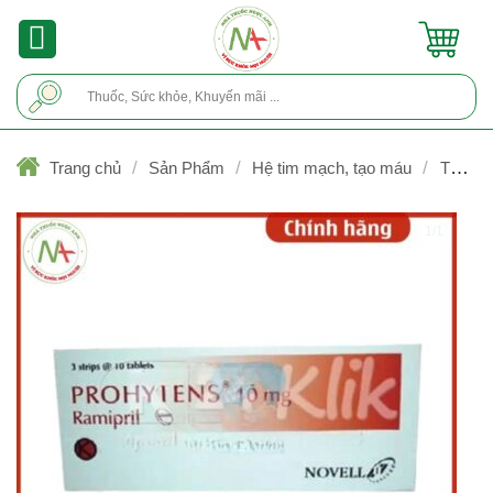
Skip
to
content
Tìm
kiếm:
/
/
/
Trang chủ
Sản Phẩm
Hệ tim mạch, tạo máu
Thuốc t
tăng huyết áp
1/1