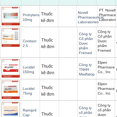
PT. Novell
Novell
Thuốc
Pharmaceu
Prohytens
Pharmaceutical
Laboratori
10mg
kê đơn
Laboratories
Công ty
Công ty
Cổ phần
Cổ phần
Thuốc
Dược
Contisor
Dược
phẩm
2.5
kê đơn
phẩm
Fremed
Fremed
Elpen
Công ty
Thuốc
Pharmaceut
Lucidel
TNHH
Co., Inc
150mg
kê đơn
Medfatop
Elpen
Thuốc
Pharmaceut
Lucidel
Co., Inc
75mg
kê đơn
Công ty
Công ty
cổ phần
Ramipril
cổ phần
Thuốc
dược
Cap