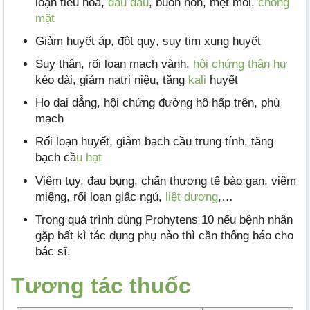
loạn tiêu hóa,
đau đầu
, buồn nôn, mệt mỏi,
chóng
mặt
Giảm huyết áp, đột quỵ, suy tim xung huyết
Suy thận, rối loạn mạch vành,
hội chứng thận hư
kéo dài, giảm natri niệu, tăng
kali
huyết
Ho dai dẳng, hội chứng đường hô hấp trên, phù
mạch
Rối loạn huyết, giảm bạch cầu trung tính, tăng
bạch cầ
u hạt
Viêm tụy, đau bụng, chấn thương tế bào gan, viêm
miệng, rối loạn giấc ngủ,
liệt dương
,…
Trong quá trình dùng Prohytens 10 nếu bệnh nhân
gặp bất kì tác dụng phụ nào thì cần thông báo cho
bác sĩ.
Tương tác thuốc