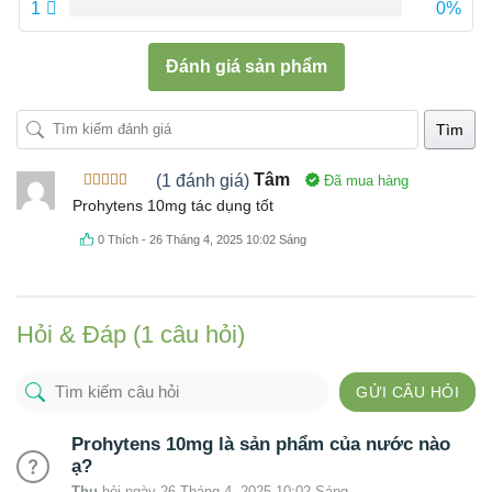
1
0%
Đánh giá sản phẩm
Tìm
(1 đánh giá)
Tâm
Đã mua hàng
Được xếp
Prohytens 10mg tác dụng tốt
hạng
5
5
sao
0
Thích
-
26 Tháng 4, 2025 10:02 Sáng
Hỏi & Đáp (1 câu hỏi)
GỬI CÂU HỎI
Prohytens 10mg là sản phẩm của nước nào
ạ?
Thu
hỏi ngày 26 Tháng 4, 2025 10:02 Sáng