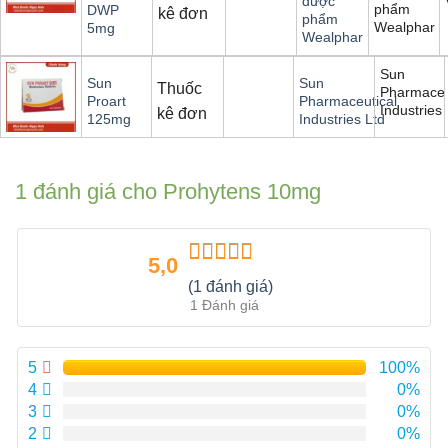
dược
phẩm
DWP
kê đơn
phẩm
Wealphar
5mg
Wealphar
Sun
Sun
Sun
Thuốc
Pharmaceu
Proart
Pharmaceutical
Industries 
kê đơn
125mg
Industries Ltd
1 đánh giá cho
Prohytens 10mg
5,0
Được xếp
(1 đánh giá)
hạng
5.00
5
1 Đánh giá
sao
5
100%
4
0%
3
0%
2
0%