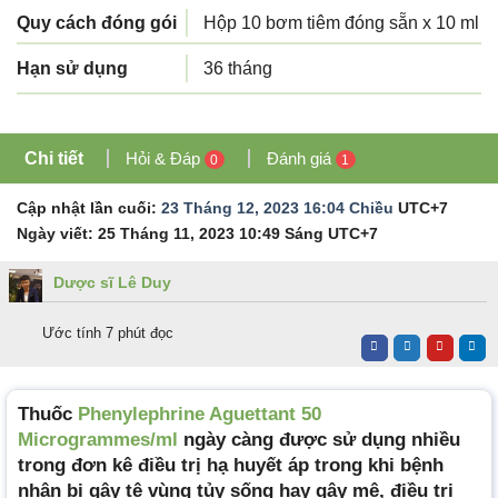
Quy cách đóng gói
Hộp 10 bơm tiêm đóng sẵn x 10 ml
Hạn sử dụng
36 tháng
Chi tiết
Hỏi & Đáp
Đánh giá
0
1
Cập nhật lần cuối:
23 Tháng 12, 2023 16:04 Chiều
UTC+7
Ngày viết:
25 Tháng 11, 2023 10:49 Sáng
UTC+7
Dược sĩ Lê Duy
Ước tính 7 phút đọc
Thuốc
Phenylephrine Aguettant 50
Microgrammes/ml
ngày càng được sử dụng nhiều
trong đơn kê điều trị hạ huyết áp trong khi bệnh
nhân bị gây tê vùng tủy sống hay gây mê, điều trị