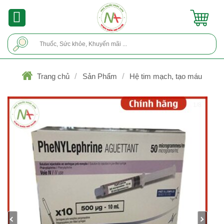
Skip
to
content
Tìm
kiếm:
/
/
Trang chủ
Sản Phẩm
Hệ tim mạch, tạo máu
1/8