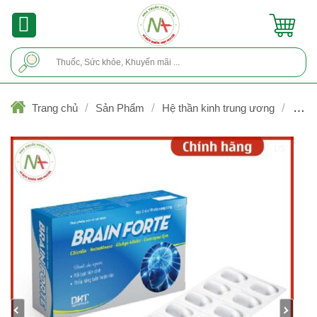
Skip
to
content
Tìm
kiếm:
/
/
/
Trang chủ
Sản Phẩm
Hệ thần kinh trung ương
Hướ
thần kinh, Bổ thần kinh
1/5