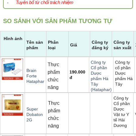
Tuyên bố từ chối trách nhiệm
-
SO SÁNH VỚI SẢN PHẨM TƯƠNG TỰ
Hình ảnh
Tên sản
Phân
Công ty
Công ty
Giá
phẩm
loại
đăng ký
sản xuất
Công ty
Công ty
Thực
cổ phần
Cổ phần
Brain
phẩm
190.000
Dược
Dược
Forte
đ
phẩm Hà
phẩm Hà
chức
Hataphar
Tây
Tây
năng
(Hataphar)
Công ty
Thực
Cổ phần
Dược
Super
phẩm
Vật tư Y
Dobaton
chức
tế Hải
2G
Dương
năng