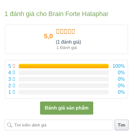
1 đánh giá cho
Brain Forte Hataphar
5,0
Được xếp
(1 đánh giá)
hạng
5.00
5
1 Đánh giá
sao
5
100%
4
0%
3
0%
2
0%
1
0%
Đánh giá sản phẩm
Tìm