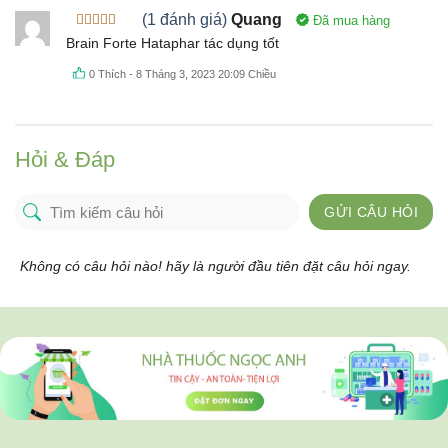
(1 đánh giá)
Quang
Đã mua hàng
Được xếp
Brain Forte Hataphar tác dụng tốt
hạng
5
5
sao
0
Thích
-
8 Tháng 3, 2023 20:09 Chiều
Hỏi & Đáp
GỬI CÂU HỎI
Không có câu hỏi nào! hãy là người đầu tiên đặt câu hỏi ngay.