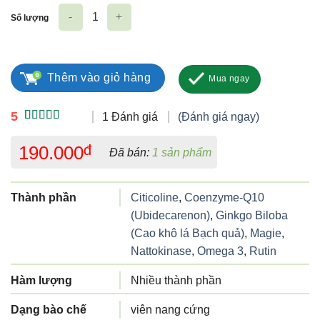
Số lượng
Brain Forte Hataphar số lượng
Thêm vào giỏ hàng
Mua ngay
5
1 Đánh giá
(Đánh giá ngay)
5.00
1
trên 5
dựa trên
190.000
đ
Đã bán:
1 sản phẩm
đánh giá
Thành phần
Citicoline
,
Coenzyme-Q10
(Ubidecarenon)
,
Ginkgo Biloba
(Cao khô lá Bạch quả)
,
Magie
,
Nattokinase
,
Omega 3
,
Rutin
Hàm lượng
Nhiều thành phần
Dạng bào chế
viên nang cứng