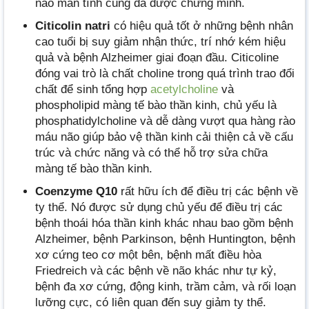
não mãn tính cũng đã được chứng minh.
Citicolin natri
có hiệu quả tốt ở những bệnh nhân
cao tuổi bị suy giảm nhận thức, trí nhớ kém hiệu
quả và bệnh Alzheimer giai đoạn đầu. Citicoline
đóng vai trò là chất choline trong quá trình trao đổi
chất để sinh tổng hợp
acetylcholine
và
phospholipid màng tế bào thần kinh, chủ yếu là
phosphatidylcholine và dễ dàng vượt qua hàng rào
máu não giúp bảo vệ thần kinh cải thiện cả về cấu
trúc và chức năng và có thể hỗ trợ sửa chữa
màng tế bào thần kinh.
Coenzyme Q10
rất hữu ích để điều trị các bệnh về
ty thể. Nó được sử dụng chủ yếu để điều trị các
bệnh thoái hóa thần kinh khác nhau bao gồm bệnh
Alzheimer, bệnh Parkinson, bệnh Huntington, bệnh
xơ cứng teo cơ một bên, bệnh mất điều hòa
Friedreich và các bệnh về não khác như tự kỷ,
bệnh đa xơ cứng, động kinh, trầm cảm, và rối loạn
lưỡng cực, có liên quan đến suy giảm ty thể.