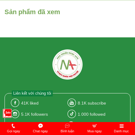
Sản phẩm đã xem
Liên kết với chúng tôi
41K
liked
8.1K
subscribe
5.1K
followers
1.000
followed
1.000
followed
1.000
followed
Gọi ngay
Chat ngay
Bình luận
Mua ngay
Danh mục