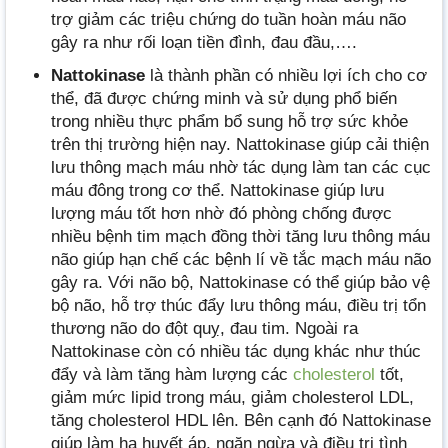
trợ giảm các triệu chứng do tuần hoàn máu não
gây ra như rối loạn tiền đình, đau đầu,….
Nattokinase
là thành phần có nhiều lợi ích cho cơ
thể, đã được chứng minh và sử dụng phổ biến
trong nhiều thực phẩm bổ sung hỗ trợ sức khỏe
trên thị trường hiện nay. Nattokinase giúp cải thiện
lưu thông mạch máu nhờ tác dụng làm tan các cục
máu đông trong cơ thể. Nattokinase giúp lưu
lượng máu tốt hơn nhờ đó phòng chống được
nhiều bệnh tim mạch đồng thời tăng lưu thông máu
não giúp hạn chế các bệnh lí về tắc mạch máu não
gây ra. Với não bộ, Nattokinase có thể giúp bảo vệ
bộ não, hỗ trợ thúc đẩy lưu thông máu, điều trị tổn
thương não do đột quỵ, đau tim. Ngoài ra
Nattokinase còn có nhiều tác dụng khác như thúc
đẩy và làm tăng hàm lượng các
cholesterol
tốt,
giảm mức lipid trong máu, giảm cholesterol LDL,
tăng cholesterol HDL lên. Bên cạnh đó Nattokinase
giúp làm hạ huyết áp, ngăn ngừa và điều trị tình