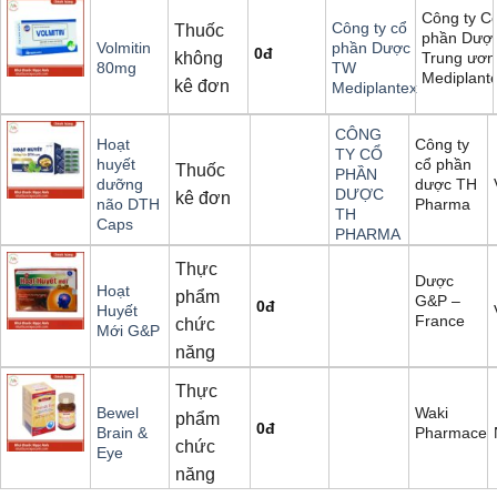
Công ty C
Công ty cổ
Thuốc
phần Dượ
Volmitin
phần Dược
0
đ
không
Trung ươn
80mg
TW
Mediplant
kê đơn
Mediplantex
CÔNG
Công ty
Hoạt
TY CỔ
cổ phần
huyết
Thuốc
PHẦN
dược TH
dưỡng
DƯỢC
kê đơn
Pharma
não DTH
TH
Caps
PHARMA
Thực
Dược
Hoạt
phẩm
G&P –
0
đ
Huyết
France
chức
Mới G&P
năng
Thực
Waki
Bewel
phẩm
0
đ
Pharmaceut
Brain &
chức
Eye
năng