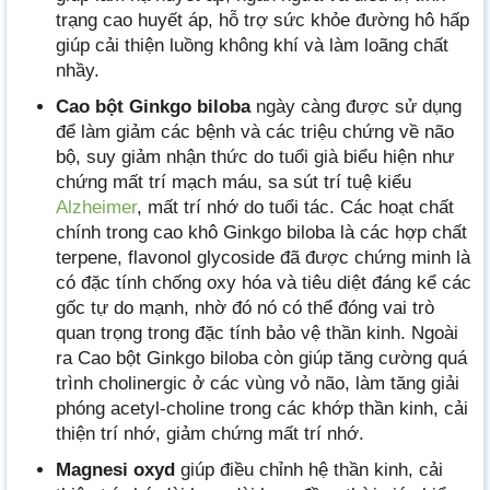
trạng cao huyết áp, hỗ trợ sức khỏe đường hô hấp
giúp cải thiện luồng không khí và làm loãng chất
nhầy.
Cao bột Ginkgo biloba
ngày càng được sử dụng
để làm giảm các bệnh và các triệu chứng về não
bộ, suy giảm nhận thức do tuổi già biểu hiện như
chứng mất trí mạch máu, sa sút trí tuệ kiểu
Alzheimer
, mất trí nhớ do tuổi tác. Các hoạt chất
chính trong cao khô Ginkgo biloba là các hợp chất
terpene, flavonol glycoside đã được chứng minh là
có đặc tính chống oxy hóa và tiêu diệt đáng kể các
gốc tự do mạnh, nhờ đó nó có thể đóng vai trò
quan trọng trong đặc tính bảo vệ thần kinh. Ngoài
ra Cao bột Ginkgo biloba còn giúp tăng cường quá
trình cholinergic ở các vùng vỏ não, làm tăng giải
phóng acetyl-choline trong các khớp thần kinh, cải
thiện trí nhớ, giảm chứng mất trí nhớ.
Magnesi oxyd
giúp điều chỉnh hệ thần kinh, cải