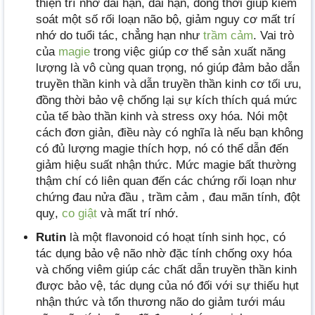
thiện trí nhớ dài hạn, dài hạn, đồng thời giúp kiểm
soát một số rối loạn não bộ, giảm nguy cơ mất trí
nhớ do tuổi tác, chẳng hạn như
trầm cảm
. Vai trò
của
magie
trong việc giúp cơ thể sản xuất năng
lượng là vô cùng quan trọng, nó giúp đảm bảo dẫn
truyền thần kinh và dẫn truyền thần kinh cơ tối ưu,
đồng thời bảo vệ chống lại sự kích thích quá mức
của tế bào thần kinh và stress oxy hóa. Nói một
cách đơn giản, điều này có nghĩa là nếu bạn không
có đủ lượng magie thích hợp, nó có thể dẫn đến
giảm hiệu suất nhận thức. Mức magie bất thường
thậm chí có liên quan đến các chứng rối loạn như
chứng đau nửa đầu , trầm cảm , đau mãn tính, đột
quỵ,
co giật
và mất trí nhớ.
Rutin
là một flavonoid có hoạt tính sinh học, có
tác dụng bảo vệ não nhờ đặc tính chống oxy hóa
và chống viêm giúp các chất dẫn truyền thần kinh
được bảo vệ, tác dụng của nó đối với sự thiếu hụt
nhận thức và tổn thương não do giảm tưới máu