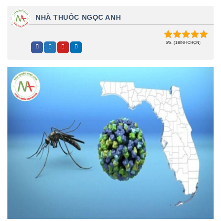
NHÀ THUỐC NGỌC ANH
5/5 - (1 BÌNH CHỌN)