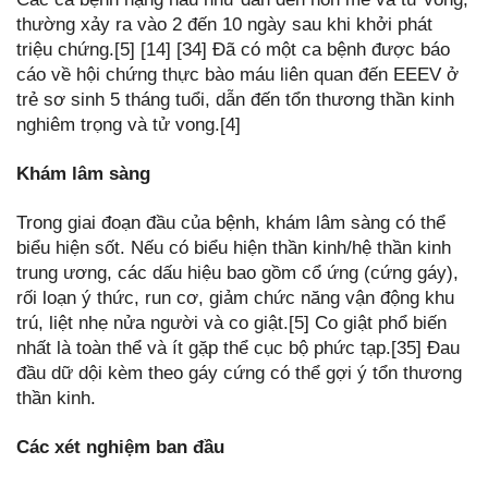
thường xảy ra vào 2 đến 10 ngày sau khi khởi phát
triệu chứng.[5] [14] [34] Đã có một ca bệnh được báo
cáo về hội chứng thực bào máu liên quan đến EEEV ở
trẻ sơ sinh 5 tháng tuổi, dẫn đến tổn thương thần kinh
nghiêm trọng và tử vong.[4]
Khám lâm sàng
Trong giai đoạn đầu của bệnh, khám lâm sàng có thể
biểu hiện sốt. Nếu có biểu hiện thần kinh/hệ thần kinh
trung ương, các dấu hiệu bao gồm cổ ứng (cứng gáy),
rối loạn ý thức, run cơ, giảm chức năng vận động khu
trú, liệt nhẹ nửa người và co giật.[5] Co giật phổ biến
nhất là toàn thể và ít gặp thể cục bộ phức tạp.[35] Đau
đầu dữ dội kèm theo gáy cứng có thể gợi ý tổn thương
thần kinh.
Các xét nghiệm ban đầu