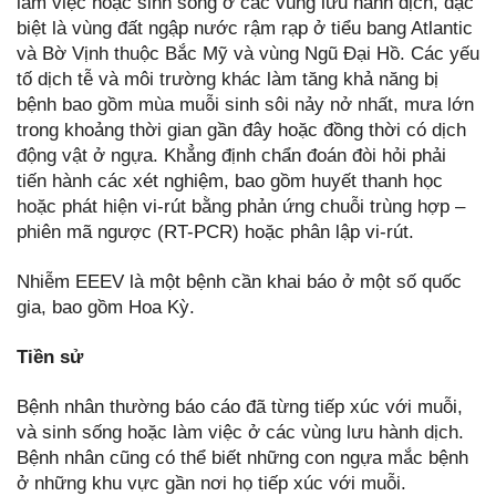
làm việc hoặc sinh sống ở các vùng lưu hành dịch, đặc
biệt là vùng đất ngập nước rậm rạp ở tiểu bang Atlantic
và Bờ Vịnh thuộc Bắc Mỹ và vùng Ngũ Đại Hồ. Các yếu
tố dịch tễ và môi trường khác làm tăng khả năng bị
bệnh bao gồm mùa muỗi sinh sôi nảy nở nhất, mưa lớn
trong khoảng thời gian gần đây hoặc đồng thời có dịch
động vật ở ngựa. Khẳng định chẩn đoán đòi hỏi phải
tiến hành các xét nghiệm, bao gồm huyết thanh học
hoặc phát hiện vi-rút bằng phản ứng chuỗi trùng hợp –
phiên mã ngược (RT-PCR) hoặc phân lập vi-rút.
Nhiễm EEEV là một bệnh cần khai báo ở một số quốc
gia, bao gồm Hoa Kỳ.
Tiền sử
Bệnh nhân thường báo cáo đã từng tiếp xúc với muỗi,
và sinh sống hoặc làm việc ở các vùng lưu hành dịch.
Bệnh nhân cũng có thể biết những con ngựa mắc bệnh
ở những khu vực gần nơi họ tiếp xúc với muỗi.