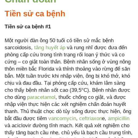
Tiền sử ca bệnh
Tiền sử ca bệnh #1
Một người đàn ông 50 tuổi có tiền sử mắc bệnh
sarcoidosis,
tăng huyết áp
và rung nhĩ được đưa đến
phòng cấp cứu trong tình trạng rối loạn ý thức và co
cứng – co giật toàn thân. Bệnh nhân sống ở vùng nông
thôn miền bắc Florida và thỉnh thoảng vào rừng để săn
bắn. Một tuần trước khi nhập viện, ông bị khó thở, khó
chịu và đau đầu. Tại phòng cấp cứu, khám lâm sàng
cho thấy bệnh nhân sốt cao (39,5°C). Bệnh nhân được
cho dùng
paracetamol
, thuốc chống co giật, và được
nhập viện thực hiện các xét nghiệm chẩn đoán huyết
thanh. Thủ thuật chọc dò tủy sống được thực hiện, ông
bắt đầu được tiêm
vancomycin
,
ceftriaxon
e,
ampicillin
và aciclovir đường tĩnh mạch. Kết quả xét nghiệm cho
thấy tăng bạch cầu nhẹ, chủ yếu là bạch cầu trung tính,