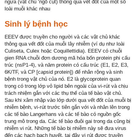
ngựa (vật chủ ‘ngõ cụt) thông qua vết đốt của một số
loài muỗi khác nhau
Sinh lý bệnh học
EEEV được truyền cho người và các vật chủ khác
thông qua vết đốt của muỗi lây nhiễm (ví dụ như loài
Culiseta, Culex hoặc Coquillettidia). EEEV có chuỗi
gien RNA chuỗi đơn dương mã hóa bốn protein phi cấu
trúc (nsP1-4), và năm protein có cấu trúc (E1, E2, E3,
6K/TF, và CP [capsid protein]) để nhân rộng và sinh
bệnh trong vật chủ của nó. E2 là glycoprotein quan
trọng có trong lớp vỏ lipid bên ngoài của vi-rút và chịu
trách nhiệm gắn với các thụ thể của tế bào vật chủ.
Sau khi xâm nhập vào lớp dưới qua vết đốt của muỗi bị
nhiễm bệnh, vi-rút trước tiên gắn với và nhân lên trong
các tế bào Langerhans và các tế bào có nguồn gốc
trung mô trong da. Các tế bào đuôi gai trong da cũng bị
nhiễm vi rút. Những tế bào bị nhiễm này sẽ đưa virus
đến các hạch bạch huyết, tại đây vi rút được truyền