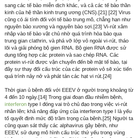
sang các tế bào miễn dịch khác, và cả các tế bào thần
kinh của hệ thần kinh trung ương (CNS).[21] [22] Virus
cũng có ái tính đối với tế bào trung mô, chẳng hạn như
nguyên bào xương và nguyên bào sợi.[23] Vi-rút xâm
nhập vào tế bào vật chủ nhờ quá trình hòa bào qua
trung gian clathrin, và phá vỡ lớp vỏ ngoài vi-rút, tháo
lõi và giải phóng bộ gien RNA. Bộ gien RNA được sử
dụng tổng hợp các protein và sao chép RNA. Các
protein vi-rút được vận chuyển đến bề mặt tế bào, tại
đây sự thay đổi cấu trúc của các protein vỏ sẽ xúc tiến
quá trình nảy nở và phát tán các hạt vi rút.[24]
Thời gian ủ bệnh đối với EEEV ở người trong khoảng từ
4 đến 10 ngày.[14] Trong giai đoạn đầu nhiễm bệnh,
interferon
type I đóng vai trò chủ đạo trong việc vi-rút
nhân lên; khả năng đáp ứng của interferon type I là yếu
tố quyết định mức độ trầm trọng của bệnh.[25] Người ta
cũng quan sát thấy các alphavirus gây bệnh, như
EEEV, sử dụng mô hình cấu trúc thứ yếu trong vùng