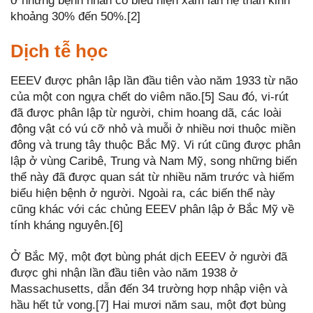
ở những bệnh nhân có biểu hiện xâm lấn hệ thần kinh
khoảng 30% đến 50%.[2]
Dịch tễ học
EEEV được phân lập lần đầu tiên vào năm 1933 từ não
của một con ngựa chết do viêm não.[5] Sau đó, vi-rút
đã được phân lập từ người, chim hoang dã, các loài
động vật có vú cỡ nhỏ và muỗi ở nhiều nơi thuộc miền
đông và trung tây thuộc Bắc Mỹ. Vi rút cũng được phân
lập ở vùng Caribê, Trung và Nam Mỹ, song những biến
thể này đã được quan sát từ nhiều năm trước và hiếm
biểu hiện bệnh ở người. Ngoài ra, các biến thể này
cũng khác với các chủng EEEV phân lập ở Bắc Mỹ về
tính kháng nguyên.[6]
Ở Bắc Mỹ, một đợt bùng phát dịch EEEV ở người đã
được ghi nhận lần đầu tiên vào năm 1938 ở
Massachusetts, dẫn đến 34 trường hợp nhập viện và
hầu hết tử vong.[7] Hai mươi năm sau, một đợt bùng