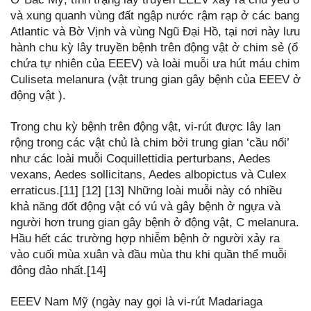
và xung quanh vùng đất ngập nước rậm rạp ở các bang
Atlantic và Bờ Vịnh và vùng Ngũ Đại Hồ, tại nơi này lưu
hành chu kỳ lây truyền bệnh trên động vật ở chim sẻ (ổ
chứa tự nhiên của EEEV) và loài muỗi ưa hút máu chim
Culiseta melanura (vật trung gian gây bệnh của EEEV ở
động vật ).
Trong chu kỳ bệnh trên động vật, vi-rút được lây lan
rộng trong các vật chủ là chim bởi trung gian ‘cầu nối’
như các loài muỗi Coquillettidia perturbans, Aedes
vexans, Aedes sollicitans, Aedes albopictus và Culex
erraticus.[11] [12] [13] Những loài muỗi này có nhiều
khả năng đốt động vật có vú và gây bệnh ở ngựa và
người hơn trung gian gây bệnh ở động vật, C melanura.
Hầu hết các trường hợp nhiễm bệnh ở người xảy ra
vào cuối mùa xuân và đầu mùa thu khi quần thể muỗi
đông đảo nhất.[14]
EEEV Nam Mỹ (ngày nay gọi là vi-rút Madariaga