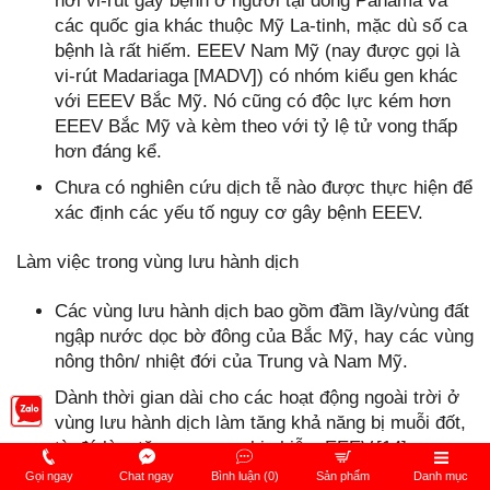
nơi vi-rút gây bệnh ở người tại đông Panama và
các quốc gia khác thuộc Mỹ La-tinh, mặc dù số ca
bệnh là rất hiếm. EEEV Nam Mỹ (nay được gọi là
vi-rút Madariaga [MADV]) có nhóm kiểu gen khác
với EEEV Bắc Mỹ. Nó cũng có độc lực kém hơn
EEEV Bắc Mỹ và kèm theo với tỷ lệ tử vong thấp
hơn đáng kể.
Chưa có nghiên cứu dịch tễ nào được thực hiện để
xác định các yếu tố nguy cơ gây bệnh EEEV.
Làm việc trong vùng lưu hành dịch
Các vùng lưu hành dịch bao gồm đầm lầy/vùng đất
ngập nước dọc bờ đông của Bắc Mỹ, hay các vùng
nông thôn/ nhiệt đới của Trung và Nam Mỹ.
Dành thời gian dài cho các hoạt động ngoài trời ở
vùng lưu hành dịch làm tăng khả năng bị muỗi đốt,
từ đó làm tăng nguy cơ bị nhiễm EEEV.[14]
Gọi ngay
Chat ngay
Bình luận (0)
Sản phẩm
Danh mục
Trong một khảo sát huyết thanh được tiến hành ở