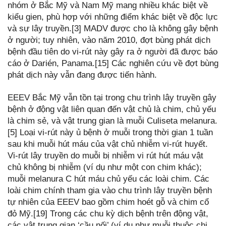
nhóm ở Bắc Mỹ và Nam Mỹ mang nhiều khác biệt về
kiểu gien, phù hợp với những điểm khác biệt về độc lực
và sự lây truyền.[3] MADV được cho là không gây bệnh
ở người; tuy nhiên, vào năm 2010, đợt bùng phát dịch
bệnh đầu tiên do vi-rút này gây ra ở người đã được báo
cáo ở Darién, Panama.[15] Các nghiên cứu về đợt bùng
phát dịch này vẫn đang được tiến hành.
EEEV Bắc Mỹ vẫn tồn tại trong chu trình lây truyền gây
bệnh ở động vật liên quan đến vật chủ là chim, chủ yếu
là chim sẻ, và vật trung gian là muỗi Culiseta melanura.
[5] Loại vi-rút này ủ bệnh ở muỗi trong thời gian 1 tuần
sau khi muỗi hút máu của vật chủ nhiễm vi-rút huyết.
Vi-rút lây truyền do muỗi bị nhiễm vi rút hút máu vật
chủ không bị nhiễm (ví dụ như một con chim khác);
muỗi melanura C hút máu chủ yếu các loài chim. Các
loài chim chính tham gia vào chu trình lây truyền bệnh
tự nhiên của EEEV bao gồm chim hoét gỗ và chim cổ
đỏ Mỹ.[19] Trong các chu kỳ dịch bệnh trên động vật,
các vật trung gian ‘cầu nối’ (ví dụ như muỗi thuộc chi