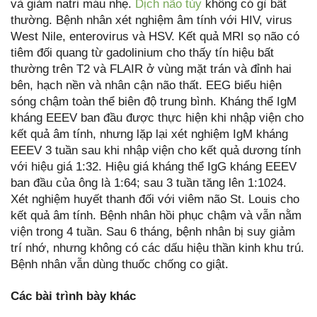
và giảm natri máu nhẹ.
Dịch não tủy
không có gì bất
thường. Bệnh nhân xét nghiệm âm tính với HIV, virus
West Nile, enterovirus và HSV. Kết quả MRI sọ não có
tiêm đối quang từ gadolinium cho thấy tín hiệu bất
thường trên T2 và FLAIR ở vùng mặt trán và đỉnh hai
bên, hạch nền và nhân cận não thất. EEG biểu hiện
sóng chậm toàn thể biên độ trung bình. Kháng thể IgM
kháng EEEV ban đầu được thực hiện khi nhập viện cho
kết quả âm tính, nhưng lặp lại xét nghiệm IgM kháng
EEEV 3 tuần sau khi nhập viện cho kết quả dương tính
với hiệu giá 1:32. Hiệu giá kháng thể IgG kháng EEEV
ban đầu của ông là 1:64; sau 3 tuần tăng lên 1:1024.
Xét nghiệm huyết thanh đối với viêm não St. Louis cho
kết quả âm tính. Bệnh nhân hồi phục chậm và vẫn nằm
viện trong 4 tuần. Sau 6 tháng, bệnh nhân bị suy giảm
trí nhớ, nhưng không có các dấu hiệu thần kinh khu trú.
Bệnh nhân vẫn dùng thuốc chống co giật.
Các bài trình bày khác