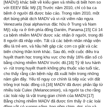
[MADV]) khác biệt về kiểu gien và nhiều dị biệt hơn so
với EEEV Bắc Mỹ.[3] Trước năm 2010, chỉ có ba ca
bệnh ở người đã được báo cáo. Trong năm 2010, một
đợt bùng phát dịch MADV và vi-rút viêm não ngựa
Venezuela (loại alphavirus đặc hữu ở Trung và Nam
Mỹ) xảy ra ở tỉnh phía đông Darién, Panama.[15] Có 14
ca bệnh nhiễm MADV được xác nhận ở người, trong đó
8 người đã nhập viện. Tất cả các bệnh nhân nhập viện
đều là trẻ em, và hầu hết gặp các cơn co giật và các
biến chứng thần kinh khác. Sau đó, một cuộc điều tra
huyết thanh học trong khu vực cho thấy 16% dân số có
bằng chứng nhiễm MADV trước đó.[16] Tỷ lệ lưu hành
vi- rút trong huyết thanh không phụ thuộc vào tuổi tác,
cho thấy rằng căn bệnh này đã xuất hiện trong những
năm gần đây. Yếu tố nguy cơ chính là tiếp xúc với đất
trồng trọt hoặc đồng cỏ.[16] MADV đã được phân lập từ
nhiều loài Culex (Melanoconion), và người ta cho rằng
các loài này là vật trung gian chính của MADV.[17]
Bằng chứng nhiễm MADV đã được tìm thấy ở các loài
động vật có xương sống, bao gồm chim, dơi, rùa và