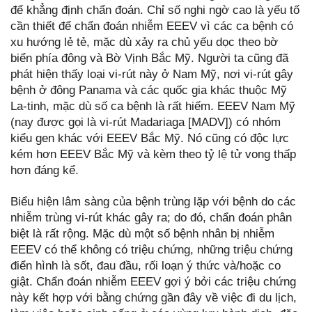
để khẳng định chẩn đoán. Chỉ số nghi ngờ cao là yếu tố
cần thiết để chẩn đoán nhiễm EEEV vì các ca bệnh có
xu hướng lẻ tẻ, mặc dù xảy ra chủ yếu dọc theo bờ
biển phía đông và Bờ Vịnh Bắc Mỹ. Người ta cũng đã
phát hiện thấy loại vi-rút này ở Nam Mỹ, nơi vi-rút gây
bệnh ở đông Panama và các quốc gia khác thuộc Mỹ
La-tinh, mặc dù số ca bệnh là rất hiếm. EEEV Nam Mỹ
(nay được gọi là vi-rút Madariaga [MADV]) có nhóm
kiểu gen khác với EEEV Bắc Mỹ. Nó cũng có độc lực
kém hơn EEEV Bắc Mỹ và kèm theo tỷ lệ tử vong thấp
hơn đáng kể.
Biểu hiện lâm sàng của bệnh trùng lặp với bệnh do các
nhiễm trùng vi-rút khác gây ra; do đó, chẩn đoán phân
biệt là rất rộng. Mặc dù một số bệnh nhân bị nhiễm
EEEV có thể không có triệu chứng, những triệu chứng
điển hình là sốt, đau đầu, rối loạn ý thức và/hoặc co
giật. Chẩn đoán nhiễm EEEV gợi ý bởi các triệu chứng
này kết hợp với bằng chứng gần đây về việc đi du lịch,