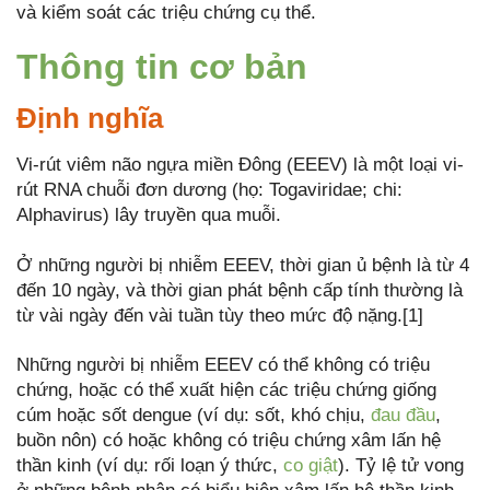
và kiểm soát các triệu chứng cụ thể.
Thông tin cơ bản
Định nghĩa
Vi-rút viêm não ngựa miền Đông (EEEV) là một loại vi-
rút RNA chuỗi đơn dương (họ: Togaviridae; chi:
Alphavirus) lây truyền qua muỗi.
Ở những người bị nhiễm EEEV, thời gian ủ bệnh là từ 4
đến 10 ngày, và thời gian phát bệnh cấp tính thường là
từ vài ngày đến vài tuần tùy theo mức độ nặng.[1]
Những người bị nhiễm EEEV có thể không có triệu
chứng, hoặc có thể xuất hiện các triệu chứng giống
cúm hoặc sốt dengue (ví dụ: sốt, khó chịu,
đau đầu
,
buồn nôn) có hoặc không có triệu chứng xâm lấn hệ
thần kinh (ví dụ: rối loạn ý thức,
co giật
). Tỷ lệ tử vong