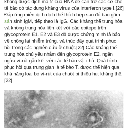
không được dịch mã 5′ của RNA để cản trở các cơ chế
tế bào có tác dụng kháng virus của interferon type I.[26]
Đáp ứng miễn dịch dịch thể thích hợp sau đó bao gồm
sả
n sinh IgM, tiếp theo là IgG. Các kháng thể trung hòa
và không trung hòa liên kết với các epitope trên
glycoprotein E1, E2 và E3 đã được chứng minh là bảo
vệ chống lại nhiễm trùng, và thúc đẩy quá trình phục
hồi trong các nghiên cứu ở chuột.[22] Các kháng thể
trung hòa chủ yếu nhắm đến glycoprotein E2, ngăn
ngừa vi-rút gắn kết với các tế bào vật chủ. Quá trình
phục hồi qua trung gian là tế bào T, được thể hiện qua
khả năng loại bỏ vi-rút của chuột bị thiếu hụt kháng thể.
[22]