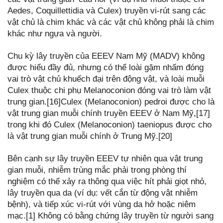
Aedes, Coquillettidia và Culex) truyền vi-rút sang các
vật chủ là chim khác và các vật chủ không phải là chim
khác như ngựa và người.
Chu kỳ lây truyền của EEEV Nam Mỹ (MADV) không
được hiểu đầy đủ, nhưng có thể loài gặm nhấm đóng
vai trò vật chủ khuếch đại trên động vật, và loài muỗi
Culex thuộc chi phụ Melanoconion đóng vai trò làm vật
trung gian.[16]Culex (Melanoconion) pedroi được cho là
vật trung gian muỗi chính truyền EEEV ở Nam Mỹ,[17]
trong khi đó Culex (Melanoconion) taeniopus được cho
là vật trung gian muỗi chính ở Trung Mỹ.[20]
Bên cạnh sự lây truyền EEEV tự nhiên qua vật trung
gian muỗi, nhiễm trùng mắc phải trong phòng thí
nghiệm có thể xảy ra thông qua việc hít phải giọt nhỏ,
lây truyền qua da (ví dụ: vết cắn từ động vật nhiễm
bệnh), và tiếp xúc vi-rút với vùng da hở hoặc niêm
mạc.[1] Không có bằng chứng lây truyền từ người sang