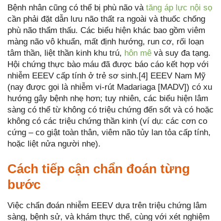
Bệnh nhân cũng có thể bị phù não và
tăng áp lực nội sọ
cần phải đặt dẫn lưu não thất ra ngoài và thuốc chống
phù não thẩm thấu. Các biểu hiện khác bao gồm viêm
màng não vô khuẩn, mất định hướng, run cơ, rối loạn
tâm thần, liệt thần kinh khu trú,
hôn mê
và suy đa tạng.
Hội chứng thực bào máu đã được báo cáo kết hợp với
nhiễm EEEV cấp tính ở trẻ sơ sinh.[4] EEEV Nam Mỹ
(nay được gọi là nhiễm vi-rút Madariaga [MADV]) có xu
hướng gây bệnh nhẹ hơn; tuy nhiên, các biểu hiện lâm
sàng có thể từ không có triệu chứng đến sốt và có hoặc
không có các triệu chứng thần kinh (ví dụ: các cơn co
cứng – co giật toàn thân, viêm não tủy lan tỏa cấp tính,
hoặc liệt nửa người nhẹ).
Cách tiếp cận chẩn đoán từng
bước
Việc chẩn đoán nhiễm EEEV dựa trên triệu chứng lâm
sàng, bệnh sử, và khám thực thể, cùng với xét nghiệm