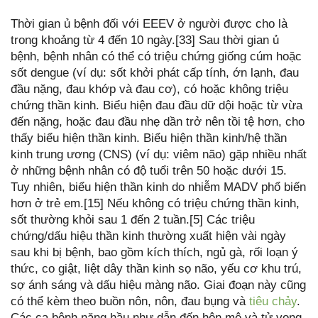
Thời gian ủ bệnh đối với EEEV ở người được cho là
trong khoảng từ 4 đến 10 ngày.[33] Sau thời gian ủ
bệnh, bệnh nhân có thể có triệu chứng giống cúm hoặc
sốt dengue (ví dụ: sốt khởi phát cấp tính, ớn lạnh, đau
đầu nặng, đau khớp và đau cơ), có hoặc không triệu
chứng thần kinh. Biểu hiện đau đầu dữ dội hoặc từ vừa
đến nặng, hoặc đau đầu nhẹ dần trở nên tồi tệ hơn, cho
thấy biểu hiện thần kinh. Biểu hiện thần kinh/hệ thần
kinh trung ương (CNS) (ví dụ: viêm não) gặp nhiều nhất
ở những bệnh nhân có độ tuổi trên 50 hoặc dưới 15.
Tuy nhiên, biểu hiện thần kinh do nhiễm MADV phổ biến
hơn ở trẻ em.[15] Nếu không có triệu chứng thần kinh,
sốt thường khỏi sau 1 đến 2 tuần.[5] Các triệu
chứng/dấu hiệu thần kinh thường xuất hiện vài ngày
sau khi bị bệnh, bao gồm kích thích, ngủ gà, rối loạn ý
thức, co giật, liệt dây thần kinh sọ não, yếu cơ khu trú,
sợ ánh sáng và dấu hiệu màng não. Giai đoạn này cũng
có thể kèm theo buồn nôn, nôn, đau bụng và
tiêu chảy
.
Các ca bệnh nặng hầu như dẫn đến hôn mê và tử vong,