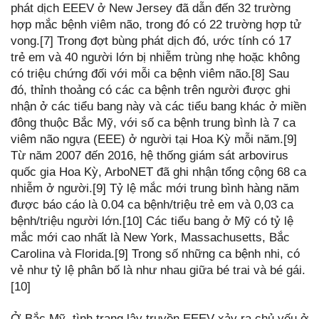
phát dịch EEEV ở New Jersey đã dẫn đến 32 trường
hợp mắc bệnh viêm não, trong đó có 22 trường hợp tử
vong.[7] Trong đợt bùng phát dịch đó, ước tính có 17
trẻ em và 40 người lớn bị nhiễm trùng nhẹ hoặc không
có triệu chứng đối với mỗi ca bệnh viêm não.[8] Sau
đó, thỉnh thoảng có các ca bệnh trên người được ghi
nhận ở các tiểu bang này và các tiểu bang khác ở miền
đông thuộc Bắc Mỹ, với số ca bệnh trung bình là 7 ca
viêm não ngựa (EEE) ở người tại Hoa Kỳ mỗi năm.[9]
Từ năm 2007 đến 2016, hệ thống giám sát arbovirus
quốc gia Hoa Kỳ, ArboNET đã ghi nhận tổng cộng 68 ca
nhiễm ở người.[9] Tỷ lệ mắc mới trung bình hàng năm
được báo cáo là 0.04 ca bệnh/triệu trẻ em và 0,03 ca
bệnh/triệu người lớn.[10] Các tiểu bang ở Mỹ có tỷ lệ
mắc mới cao nhất là New York, Massachusetts, Bắc
Carolina và Florida.[9] Trong số những ca bệnh nhi, có
vẻ như tỷ lệ phân bố là như nhau giữa bé trai và bé gái.
[10]
Ở Bắc Mỹ, tình trạng lây truyền EEEV xảy ra chủ yếu ở