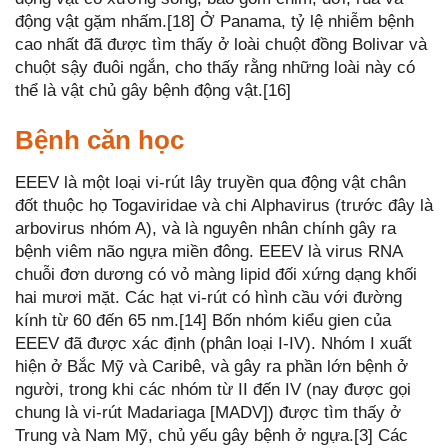
động vật gặm nhấm.[18] Ở Panama, tỷ lệ nhiễm bệnh
cao nhất đã được tìm thấy ở loài chuột đồng Bolivar và
chuột sậy đuôi ngắn, cho thấy rằng những loài này có
thể là vật chủ gây bệnh động vật.[16]
Bệnh căn học
EEEV là một loại vi-rút lây truyền qua động vật chân
đốt thuộc họ Togaviridae và chi Alphavirus (trước đây là
arbovirus nhóm A), và là nguyên nhân chính gây ra
bệnh viêm não ngựa miền đông. EEEV là virus RNA
chuỗi đơn dương có vỏ màng lipid đối xứng dạng khối
hai mươi mặt. Các hạt vi-rút có hình cầu với đường
kính từ 60 đến 65 nm.[14] Bốn nhóm kiểu gien của
EEEV đã được xác định (phân loại I-IV). Nhóm I xuất
hiện ở Bắc Mỹ và Caribê, và gây ra phần lớn bệnh ở
người, trong khi các nhóm từ II đến IV (nay được gọi
chung là vi-rút Madariaga [MADV]) được tìm thấy ở
Trung và Nam Mỹ, chủ yếu gây bệnh ở ngựa.[3] Các