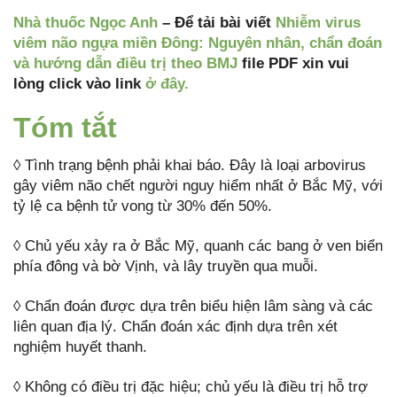
Nhà thuốc Ngọc Anh
– Để tải bài viết
Nhiễm virus
viêm não ngựa miền Đông: Nguyên nhân, chẩn đoán
và hướng dẫn điều trị theo BMJ
file PDF xin vui
lòng click vào link
ở đây.
Tóm tắt
◊ Tình trạng bệnh phải khai báo. Đây là loại arbovirus
gây viêm não chết người nguy hiểm nhất ở Bắc Mỹ, với
tỷ lệ ca bệnh tử vong từ 30% đến 50%.
◊ Chủ yếu xảy ra ở Bắc Mỹ, quanh các bang ở ven biển
phía đông và bờ Vịnh, và lây truyền qua muỗi.
◊ Chẩn đoán được dựa trên biểu hiện lâm sàng và các
liên quan địa lý. Chẩn đoán xác định dựa trên xét
nghiệm huyết thanh.
◊ Không có điều trị đặc hiệu; chủ yếu là điều trị hỗ trợ