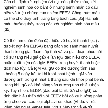
Cần chỉ định xét nghiệm (ví dụ, công thức máu, xét
nghiệm sinh hóa cơ bản) ở những bệnh nhân có dấu
hiệu và triệu chứng của nhiễm EEEV. Công thức máu
có thể cho thấy tình trạng tăng bạch cầu.[35] Hạ natri
máu thường thấy trong các xét nghiệm sinh hóa máu.
[35]
Có thể làm chẩn đoán đặc hiệu về huyết thanh học (ví
dụ xét nghiệm ELISA) bằng cách so sánh mẫu huyết
thanh trong giai đoạn cấp tính và và giai đoạn phục hồi
có sự tăng hiệu giá gấp 4 lần IgG đặc hiệu cho EEEV,
hoặc xuất hiện của IgM EEEV trong huyết thanh hoặc
dịch não tủy. Cả IgM và IgG có thể dương tính sau
khoảng 5 ngày kể từ khi khởi phát bệnh. IgM vẫn
dương tính trong ít nhất 1 tháng sau khi khởi phát bệnh,
trong khi IgG có khả năng vẫn dương tính nhiều thập
kỷ. Tuy nhiên, ELISA (đặc biệt là ELISA cho IgG) có
tính đặc hiệu thấp đối với EEEV bởi có xu hướng phản
ứng chéo với các loại alphavirus khác (ví dụ: vi-rút
viêm não ngựa Venezuela, virus Mayaro và vi-rút