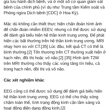
gia lưu hành dịch bệnh, và ở một số cơ quan giám sát
bệnh của chính phủ (ví dụ như Trung tâm Kiểm soát và
Phòng ngừa Dịch bệnh [CDC] ở Hoa Kỳ).
Mặc dù không cần thiết thực hiện chẩn đoán hình ảnh
để chẩn đoán nhiễm EEEV, nhưng có thể được sử dụng
để đánh giá biểu hiện hệ thần kinh trung ương. Để phát
hiện các bất thường trên hệ thần kinh trung ương, MRI
nhạy hơn so với CT.[35] Lúc đầu, kết quả CT có thể là
bình thường.[2] Tổn thương trên CT thường xuất hiện ở
hạch nền, đồi thị hoặc vỏ não.[2] [35] Hình ảnh T2W
trên MRI thường cho thấy các vùng tăng tín hiệu, cả
trong hạch nền, đồi thị và vỏ não.
Các xét nghiệm khác
EEG cũng có thể được sử dụng để đánh giá biểu hiện
hệ thần kinh trung ương. EEG có thể cho thấy sóng
chậm toàn thể, tình trạng động kinh cận lâm sàng và
hoạt động điện dạng động kinh.[2]