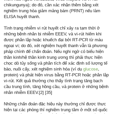
chikungunya); do đó, cần xác nhận thêm bằng xét
nghiệm trung hòa giảm mảng bám (PRNT) nếu làm
ELISA huyết thanh.
Tình trạng nhiễm vi rút huyết chỉ xảy ra tạm thời ở
những bệnh nhân bị nhiễm EEEV, và vi-rút hiếm khi
được phân lập hoặc khuếch đại bởi RT-PCR từ máu
ngoại vi; do đó, xét nghiệm huyết thanh vẫn là phương
pháp chính để chẩn đoán. Nếu nghi ngờ có biểu hiện
thần kinh/hệ thần kinh trung ương thì phải thực hiện
chọc dò tủy sống và phân tích để xác định số lượng tế
bào, nuôi cấy, xét nghiệm sinh hóa (ví dụ
glucose
,
protein) và phát hiện virus bằng RT-PCR hoặc phân lập
vi-rút. Kết quả thường cho thấy tình trạng tăng bạch
cầu trung tính, tăng hồng cầu, và protein ở những bệnh
nhân nhiễm EEEV.[2] [35]
Những chẩn đoán đặc hiệu này thường chỉ được thực
hiện tại các phòng thí nghiệm trung tâm ở một số quốc