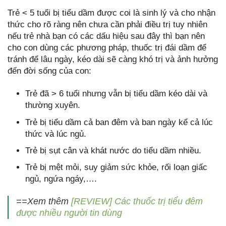
Trẻ < 5 tuổi bị tiểu dầm được coi là sinh lý và cho nhận
thức cho rõ ràng nên chưa cần phải điều trị tuy nhiên
nếu trẻ nhà bạn có các dấu hiệu sau đây thì bạn nên
cho con dùng các phương pháp, thuốc trị đái dầm để
tránh để lâu ngày, kéo dài sẽ càng khó trị và ảnh hưởng
đến đời sống của con:
Trẻ đã > 6 tuổi nhưng vẫn bị tiểu dầm kéo dài và
thường xuyên.
Trẻ bị tiểu dầm cả ban đêm và ban ngày kể cả lúc
thức và lúc ngủ.
Trẻ bị sụt cân và khát nước do tiểu dầm nhiều.
Trẻ bị mệt mỏi, suy giảm sức khỏe, rối loạn giấc
ngủ, ngứa ngáy,….
==Xem thêm
[REVIEW] Các thuốc trị tiểu đêm
được nhiều người tin dùng