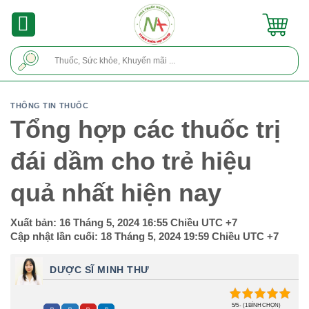
Skip
to
content
Tìm
kiếm:
THÔNG TIN THUỐC
Tổng hợp các thuốc trị
đái dầm cho trẻ hiệu
quả nhất hiện nay
Xuất bản:
16 Tháng 5, 2024 16:55 Chiều
UTC +7
Cập nhật lần cuối:
18 Tháng 5, 2024 19:59 Chiều
UTC +7
DƯỢC SĨ MINH THƯ
5/5 - (1 BÌNH CHỌN)