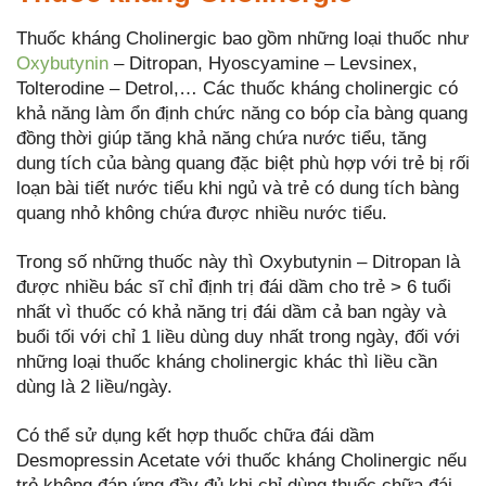
Thuốc kháng Cholinergic bao gồm những loại thuốc như
Oxybutynin
– Ditropan, Hyoscyamine – Levsinex,
Tolterodine – Detrol,… Các thuốc kháng cholinergic có
khả năng làm ổn định chức năng co bóp cỉa bàng quang
đồng thời giúp tăng khả năng chứa nước tiểu, tăng
dung tích của bàng quang đặc biệt phù hợp với trẻ bị rối
loạn bài tiết nước tiểu khi ngủ và trẻ có dung tích bàng
quang nhỏ không chứa được nhiều nước tiểu.
Trong số những thuốc này thì Oxybutynin – Ditropan là
được nhiều bác sĩ chỉ định trị đái dầm cho trẻ > 6 tuổi
nhất vì thuốc có khả năng trị đái dầm cả ban ngày và
buổi tối với chỉ 1 liều dùng duy nhất trong ngày, đối với
những loại thuốc kháng cholinergic khác thì liều cần
dùng là 2 liều/ngày.
Có thể sử dụng kết hợp thuốc chữa đái dầm
Desmopressin Acetate với thuốc kháng Cholinergic nếu
trẻ không đáp ứng đầy đủ khi chỉ dùng thuốc chữa đái