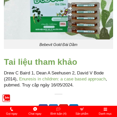
Bebevit Gold Đái Dầm
Tai liệu tham khảo
Drew C Baird 1, Dean A Seehusen 2, David V Bode
(2014),
Enuresis in children: a case based approach
,
pubmed. Truy cập ngày 16/05/2024.
Gọi ngay
Chat ngay
Bình luận (4)
Sản phẩm
Danh mục