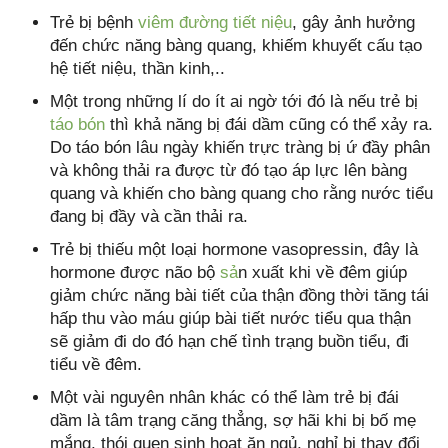
Trẻ bị bệnh
viêm đường tiết niệu
, gây ảnh hưởng
đến chức năng bàng quang, khiếm khuyết cấu tạo
hệ tiết niệu, thần kinh,..
Một trong những lí do ít ai ngờ tới đó là nếu trẻ bị
táo bón
thì khả năng bị đái dầm cũng có thể xảy ra.
Do táo bón lâu ngày khiến trực tràng bị ứ đầy phân
và không thải ra được từ đó tạo áp lực lên bàng
quang và khiến cho bàng quang cho rằng nước tiểu
đang bị đầy và cần thải ra.
Trẻ bị thiếu một loại hormone vasopressin, đây là
hormone được não bộ
sả
n xuất khi về đêm giúp
giảm chức năng bài tiết của thận đồng thời tăng tái
hấp thu vào máu giúp bài tiết nước tiểu qua thận
sẽ giảm đi do đó hạn chế tình trạng buồn tiểu, đi
tiểu về đêm.
Một vài nguyên nhân khác có thể làm trẻ bị đái
dầm là tâm trạng căng thẳng, sợ hãi khi bị bố mẹ
mắng, thói quen sinh hoạt ăn ngủ, nghỉ bị thay đổi