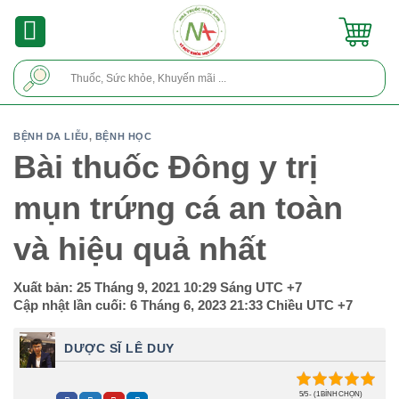
Skip
to
content
Tìm
kiếm:
BỆNH DA LIỄU
,
BỆNH HỌC
Bài thuốc Đông y trị
mụn trứng cá an toàn
và hiệu quả nhất
Xuất bản:
25 Tháng 9, 2021 10:29 Sáng
UTC +7
Cập nhật lần cuối:
6 Tháng 6, 2023 21:33 Chiều
UTC +7
DƯỢC SĨ LÊ DUY
5/5 - (1 BÌNH CHỌN)