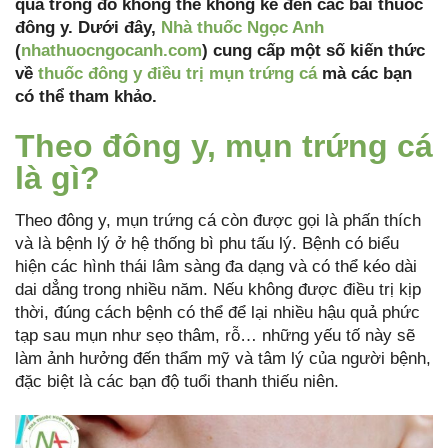
quả trong đó không thể không kể đến các bài thuốc
đông y. Dưới đây,
Nhà thuốc Ngọc Anh
(
nhathuocngocanh.com
) cung cấp một số kiến thức
về
thuốc đông y điều trị mụn trứng cá
mà các bạn
có thể tham khảo.
Theo đông y, mụn trứng cá
là gì?
Theo đông y, mụn trứng cá còn được gọi là phấn thích
và là bệnh lý ở hệ thống bì phu tấu lý. Bệnh có biểu
hiện các hình thái lâm sàng đa dạng và có thể kéo dài
dai dẳng trong nhiều năm. Nếu không được điều trị kịp
thời, đúng cách bệnh có thể để lại nhiều hậu quả phức
tạp sau mụn như sẹo thâm, rỗ… những yếu tố này sẽ
làm ảnh hưởng đến thẩm mỹ và tâm lý của người bệnh,
đặc biệt là các bạn độ tuổi thanh thiếu niên.