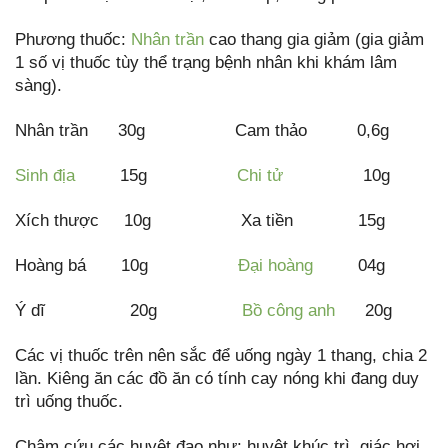
Phương thuốc:
Nhân trần
cao thang gia giảm (gia giảm
1 số vị thuốc tùy thể trạng bệnh nhân khi khám lâm
sàng).
Nhân trần 30g Cam thảo 0,6g
Sinh địa
15g
Chi tử
10g
Xích thược 10g Xa tiền 15g
Hoàng bá 10g
Đại hoàng
04g
Ý dĩ 20g
Bồ công anh
20g
Các vị thuốc trên nên sắc để uống ngày 1 thang, chia 2
lần. Kiêng ăn các đồ ăn có tính cay nóng khi đang duy
trì uống thuốc.
Châm cứu các huyệt đạo như: huyệt khúc trì, giác hơi,