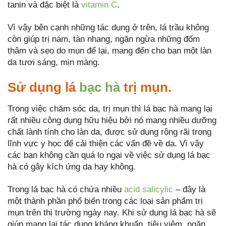
tanin và đặc biệt là
vitamin C
.
Vì vậy bên cạnh những tác dụng ở trên, lá trầu không
còn giúp trị nám, tàn nhang, ngăn ngừa những đốm
thâm và sẹo do mụn để lại, mang đến cho bạn một làn
da tươi sáng, mịn màng.
Sử dụng lá
bạc hà
trị mụn.
Trong việc chăm sóc da, trị mụn thì lá bạc hà mang lại
rất nhiều công dụng hữu hiệu bởi nó mang nhiều dưỡng
chất lành tính cho làn da, được sử dụng rộng rãi trong
lĩnh vực y học để cải thiện các vấn đề về da. Vì vậy
các bạn không cần quá lo ngại về việc sử dụng lá bạc
hà có gây kích ứng da hay không.
Trong lá bạc hà có chứa nhiều
acid salicylic
– đây là
một thành phần phổ biến trong các loại sản phẩm trị
mụn trên thị trường ngày nay. Khi sử dụng lá bạc hà sẽ
giúp mang lại tác dụng kháng khuẩn, tiêu viêm, ngăn