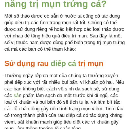
năng trị mụn trứng cá?
Một số thảo dược có sẵn ở nước ta cũng có tác dụng
giúp điều trị các tình trạng mụn rất tốt. Chúng có thể
được sử dụng riêng rẽ hoặc kết hợp các loại thảo dược
với nhau để tăng hiệu quả điều trị mụn. Sau đây là một
số vị thuốc nam được dùng phổ biến trong trị mụn trứng
cá mà các bạn có thể tham khảo:
Sử dụng rau
diếp cá
trị mụn
Thường ngày lớp da mặt của chúng ta thường xuyên
phải tiếp xúc với rất nhiều bụi bẩn, vi khuẩn có hại. Nếu
các bạn không biết cách vệ sinh da sạch sẽ, sử dụng
các
sả
n phẩm làm sạch da mặt trước khi đi ngủ, các
loại vi khuẩn và bụi bẩn đó sẽ tích tụ lại và làm bít tắc
các lỗ chân lông gây nên tình trạng mụn viêm. Tinh dầu
có trong thành phần của rau diếp cá có tác dụng kháng
viêm, sát khuẩn mạnh giúp tiêu diệt các vi khuẩn gây
mụn, làm thông thoáng lỗ chân lông.