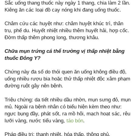
Sắc uống thang thuốc này ngày 1 thang, chia làm 2 lần.
Kiêng ăn các loại đồ cay nóng khi đang uống thuốc.
Châm cứu các huyệt như: châm huyệt khúc trì, thân
trụ, phế du. Huyết nhiệt nhiều thêm huyết hải, hợp cốc.
Đờm thấp thêm phong long, thương khâu.
Chữa mụn trứng cá thể trường vị thấp nhiệt bằng
thuốc Đông Y?
Chứng này đa số do thói quen ăn uống không điều độ,
uống nhiều rượu bia hoặc thử thấp nhiệt độc xâm phạm
đường ruột gây nên bệnh.
Triệu chứng: da tiết nhiều dầu nhờn, mụn sưng đỏ, mụn
mủ. Ngoài ra bệnh nhân có biểu hiện kèm theo như:
ngực bụng đầy, phát sốt, ra mồ hôi, mạch hoạt sác, rêu
lưỡi vàng, nước tiểu vàng,
táo bón
.
Pháp điều trị: thanh nhiệt, hóa thấp, thông phủ.