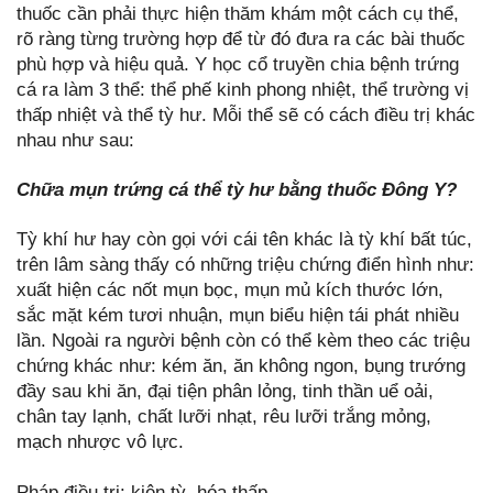
thuốc cần phải thực hiện thăm khám một cách cụ thể,
rõ ràng từng trường hợp để từ đó đưa ra các bài thuốc
phù hợp và hiệu quả. Y học cổ truyền chia bệnh trứng
cá ra làm 3 thể: thể phế kinh phong nhiệt, thể trường vị
thấp nhiệt và thể tỳ hư. Mỗi thể sẽ có cách điều trị khác
nhau như sau:
Chữa mụn trứng cá thể tỳ hư bằng thuốc Đông Y?
Tỳ khí hư hay còn gọi với cái tên khác là tỳ khí bất túc,
trên lâm sàng thấy có những triệu chứng điển hình như:
xuất hiện các nốt mụn bọc, mụn mủ kích thước lớn,
sắc mặt kém tươi nhuận, mụn biểu hiện tái phát nhiều
lần. Ngoài ra người bệnh còn có thể kèm theo các triệu
chứng khác như: kém ăn, ăn không ngon, bụng trướng
đầy sau khi ăn, đại tiện phân lỏng, tinh thần uể oải,
chân tay lạnh, chất lưỡi nhạt, rêu lưỡi trắng mỏng,
mạch nhược vô lực.
Pháp điều trị: kiện tỳ, hóa thấp.