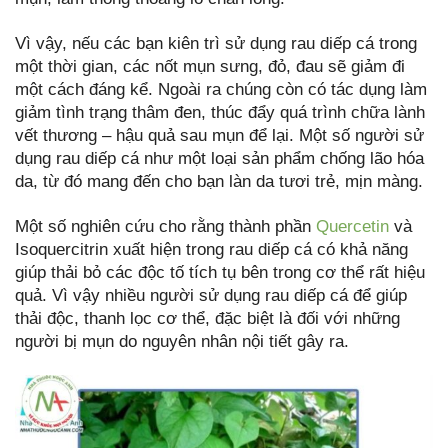
Vì vậy, nếu các bạn kiên trì sử dụng rau diếp cá trong
một thời gian, các nốt mụn sưng, đỏ, đau sẽ giảm đi
một cách đáng kể. Ngoài ra chúng còn có tác dụng làm
giảm tình trạng thâm đen, thúc đẩy quá trình chữa lành
vết thương – hậu quả sau mụn để lại. Một số người sử
dụng rau diếp cá như một loại sản phẩm chống lão hóa
da, từ đó mang đến cho bạn làn da tươi trẻ, mịn màng.
Một số nghiên cứu cho rằng thành phần
Quercetin
và
Isoquercitrin xuất hiện trong rau diếp cá có khả năng
giúp thải bỏ các độc tố tích tụ bên trong cơ thể rất hiệu
quả. Vì vậy nhiều người sử dụng rau diếp cá để giúp
thải độc, thanh lọc cơ thể, đặc biệt là đối với những
người bị mụn do nguyên nhân nội tiết gây ra.