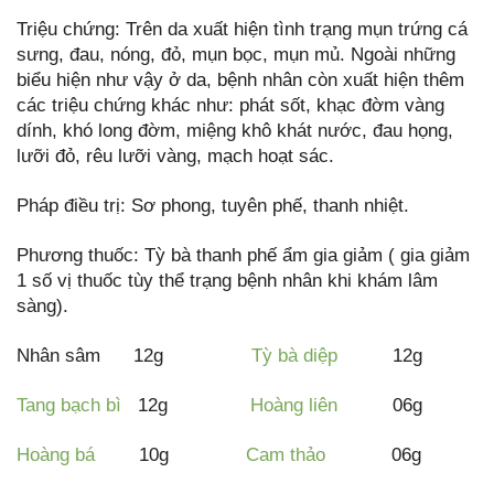
Triệu chứng: Trên da xuất hiện tình trạng mụn trứng cá
sưng, đau, nóng, đỏ, mụn bọc, mụn mủ. Ngoài những
biểu hiện như vậy ở da, bệnh nhân còn xuất hiện thêm
các triệu chứng khác như: phát sốt, khạc đờm vàng
dính, khó long đờm, miệng khô khát nước, đau họng,
lưỡi đỏ, rêu lưỡi vàng, mạch hoạt sác.
Pháp điều trị: Sơ phong, tuyên phế, thanh nhiệt.
Phương thuốc: Tỳ bà thanh phế ẩm gia giảm ( gia giảm
1 số vị thuốc tùy thể trạng bệnh nhân khi khám lâm
sàng).
Nhân sâm 12g
Tỳ bà diệp
12g
Tang bạch bì
12g
Hoàng liên
06g
Hoàng bá
10g
Cam thảo
06g