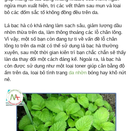
ngừa mụn xuất hiện, trị các vết thâm sau mụn và loại
bỏ các đốm sắc tố không đồng đều trên da.
Lá bạc hà có khả năng làm sạch sâu, giảm lượng dầu
nhờn thừa trên da, làm thông thoáng các lỗ chân lông.
Vì vậy, một số bạn còn đang tự ti về vấn đề lỗ chân
lông to trên da mặt có thể sử dụng lá bạc hà thường
xuyên, sau một thời gian kiên trì bạn chắc chắn sẽ thấy
làn da thay đổi một cách đáng kể. Ngoài ra, lá bạc hà
còn được sử dụng như một loại toner giúp cân bằng độ
ẩm trên da, loại bỏ tình trạng
da nhờn
bóng hay khô nứt
nẻ.