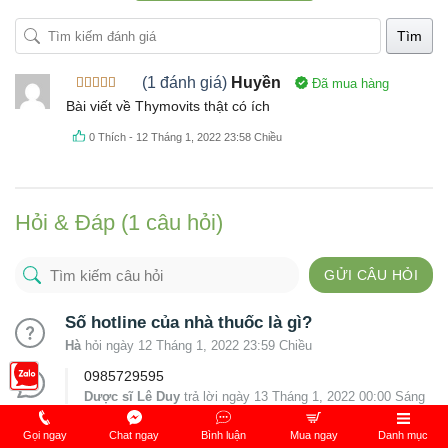
Tìm
(1 đánh giá)
Huyền
Đã mua hàng
Được xếp
Bài viết về Thymovits thật có ích
hạng
5
5
sao
0
Thích
-
12 Tháng 1, 2022 23:58 Chiều
Hỏi & Đáp (1 câu hỏi)
GỬI CÂU HỎI
Số hotline của nhà thuốc là gì?
Hà
hỏi ngày 12 Tháng 1, 2022 23:59 Chiều
0985729595
Dược sĩ Lê Duy
trả lời ngày 13 Tháng 1, 2022 00:00 Sáng
Trả lời
Gọi ngay
Chat ngay
Bình luận
Mua ngay
Danh mục
(0)