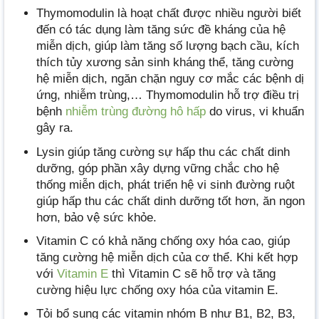
Thymomodulin là hoạt chất được nhiều người biết
đến có tác dụng làm tăng sức đề kháng của hệ
miễn dịch, giúp làm tăng số lượng bạch cầu, kích
thích tủy xương sản sinh kháng thể, tăng cường
hệ miễn dịch, ngăn chặn nguy cơ mắc các bệnh dị
ứng, nhiễm trùng,… Thymomodulin hỗ trợ điều trị
bệnh
nhiễm trùng đường hô hấp
do virus, vi khuẩn
gây ra.
Lysin giúp tăng cường sự hấp thu các chất dinh
dưỡng, góp phần xây dựng vững chắc cho hệ
thống miễn dịch, phát triển hệ vi sinh đường ruột
giúp hấp thu các chất dinh dưỡng tốt hơn, ăn ngon
hơn, bảo vệ sức khỏe.
Vitamin C có khả năng chống oxy hóa cao, giúp
tăng cường hệ miễn dịch của cơ thể. Khi kết hợp
với
Vitamin E
thì Vitamin C sẽ hỗ trợ và tăng
cường hiệu lực chống oxy hóa của vitamin E.
Tỏi bổ sung các vitamin nhóm B như B1, B2, B3,