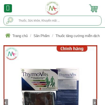
Skip
to
content
Tìm
kiếm:
/
/
Trang chủ
Sản Phẩm
Thuốc tăng cường miễn dịch
1/11