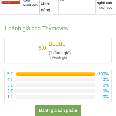
Kẽm
nghệ cao
chức
AmaGain
Traphaco
năng
1 đánh giá cho
Thymovits
5,0
Được xếp
(1 đánh giá)
hạng
5.00
5
1 Đánh giá
sao
5
100%
4
0%
3
0%
2
0%
1
0%
Đánh giá sản phẩm