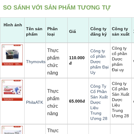
SO SÁNH VỚI SẢN PHẨM TƯƠNG TỰ
Hình ảnh
Tên sản
Phân
Công ty
Công ty
Giá
phẩm
loại
đăng ký
sản xuất
Công ty
Thực
Công ty
cổ phần
cổ phần
phẩm
110.000
Dược
Thymovits
Dược
đ
phẩm
chức
phẩm Đại
Đại uy
Uy
năng
Công ty
Công Ty
Cổ phần
Thực
Cổ Phần
Sản Xuất
Sản Xuất
phẩm
Dược
65.000
đ
PhilaATK
Dược
Liệu
chức
Liệu
Trung
Trung
năng
Ương 28
Ương 28
Thực