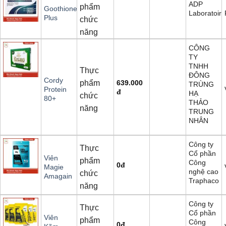
ADP
phẩm
Goothione
Laboratoire
Plus
chức
năng
CÔNG
TY
TNHH
Thực
ĐÔNG
Cordy
phẩm
639.000
TRÙNG
Protein
đ
HẠ
chức
80+
THẢO
năng
TRUNG
NHÂN
Công ty
Thực
Cổ phần
Viên
phẩm
Công
0
đ
Magie
nghệ cao
chức
Amagain
Traphaco
năng
Công ty
Thực
Cổ phần
Viên
phẩm
Công
0
đ