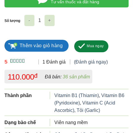
Tư vấn thuốc và đặt hàng
Số lượng
Thymovits số lượng
Thêm vào giỏ hàng
Mua ngay
5
1 Đánh giá
(Đánh giá ngay)
5.00
1
trên 5
dựa trên
110.000
đ
Đã bán:
36 sản phẩm
đánh giá
Thành phần
Vitamin B1 (Thiamin)
,
Vitamin B6
(Pyridoxine)
,
Vitamin C (Acid
Ascorbic)
,
Tỏi (Garlic)
Dạng bào chế
Viên nang mềm