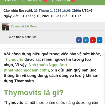
Chi tiết
Hỏi & Đáp
Đánh giá
1
1
Cập nhật lần cuối:
23 Tháng 1, 2024 16:06 Chiều
UTC+7
Ngày viết:
31 Tháng 12, 2021 16:25 Chiều
UTC+7
Dược sĩ Lê Duy
Ước tính 6 phút đọc
Với công dụng hiệu quả trong việc bảo vệ sức khỏe,
Thymovits
được rất nhiều người tin tưởng lựa
chọn, Vì vậy,
Nhà thuốc Ngọc Anh
(nhathuocngocanh.com)
, xin gửi đến quý bạn đọc
thông tin về công dụng, cách dùng và lưu ý khi sử
dụng Thymovits.
Thymovits là gì?
Thymovits
là một thực phẩm chức năng được nghiên