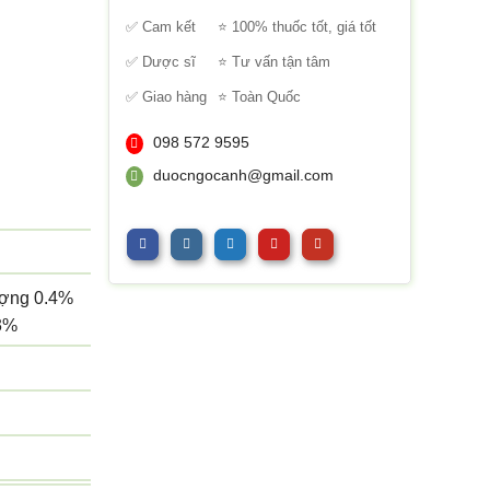
sao
✅ Cam kết
⭐ 100% thuốc tốt, giá tốt
✅ Dược sĩ
⭐ Tư vấn tận tâm
✅ Giao hàng
⭐ Toàn Quốc
098 572 9595
duocngocanh@gmail.com
ượng 0.4%
.3%