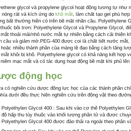
yethene glycol và propylene glycol hoạt động tương tự như
c nóng rát và kích ứng do
khô mắt
, làm chất tạo gel phù h
ng bất thường hiện có trên bề mặt nhãn cầu. Polyethylene G
i thuốc bôi trơn: Polyethylene Glycol và Propylene Glycol, 
 mắt thoải mái/nhỏ nước mắt tự nhiên bằng cách cải thiện kh
n cầu và giảm mờ.PEG-400 được coi là chất tiết nước mắt, h
 hoặc nhiều thành phần của màng lệ đạo bằng cách tăng lư
 mắt khỏi bị khô. Polyethylene glycol có khả năng kết hợp vớ
 niêm mạc mắt và có tác dụng hoạt động bề mặt khi phủ lên 
ược động học
a có nghiên cứu dược động lực học của các thành phần chí
 phía dưới đều thực hiện nghiên cứu trên động vật theo đườn
Polyethylen Glycol 400 : Sau khi vào cơ thể Polyethylen G
độ hấp thu tùy thuộc vào khối lượng phân tử và được chuyể
Polyethylen Glycol 400 được đào thải ra ngoài theo phân 