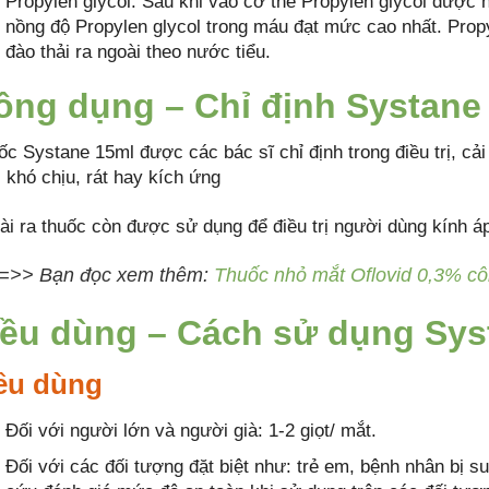
Propylen glycol: Sau khi vào cơ thể Propylen glycol được h
nồng độ Propylen glycol trong máu đạt mức cao nhất. Prop
đào thải ra ngoài theo nước tiểu.
ông dụng – Chỉ định Systane
ốc Systane 15ml được các bác sĩ chỉ định trong điều trị, cải
 khó chịu, rát hay kích ứng
ài ra thuốc còn được sử dụng để điều trị người dùng kính áp
=>> Bạn đọc xem thêm:
Thuốc nhỏ mắt Oflovid 0,3% cô
iều dùng – Cách sử dụng Sys
ều dùng
Đối với người lớn và người già: 1-2 giọt/ mắt.
Đối với các đối tượng đặt biệt như: trẻ em, bệnh nhân bị 