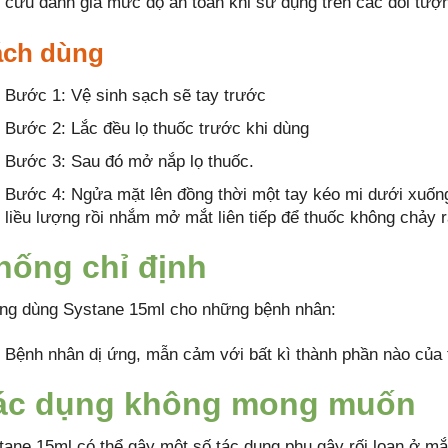
cứu đánh giá mức độ an toàn khi sử dụng trên các đối tượ
ch dùng
Bước 1: Vệ sinh sạch sẽ tay trước
Bước 2: Lắc đều lọ thuốc trước khi dùng
Bước 3: Sau đó mở nắp lọ thuốc.
Bước 4: Ngửa mặt lên đồng thời một tay kéo mi dưới xuống
liều lượng rồi nhắm mở mắt liên tiếp để thuốc không chảy r
hống chỉ định
ng dùng Systane 15ml cho những bệnh nhân:
Bệnh nhân dị ứng, mẫn cảm với bất kì thành phần nào của 
ác dụng không mong muốn
tane 15ml có thể gây một số tác dụng phụ gây rối loạn ở m