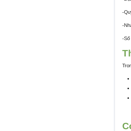
-Qu
-Nh
-Số
T
Tro
C