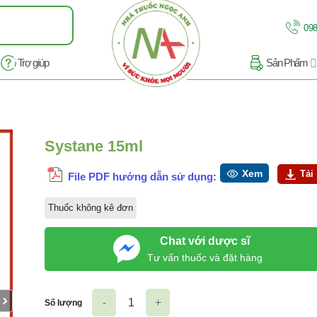
098
Trợ giúp
Sản Phẩm
/7
Systane 15ml
Xem
Tải
File PDF hướng dẫn sử dụng:
Thuốc không kê đơn
Chat với dược sĩ
Tư vấn thuốc và đặt hàng
Số lượng