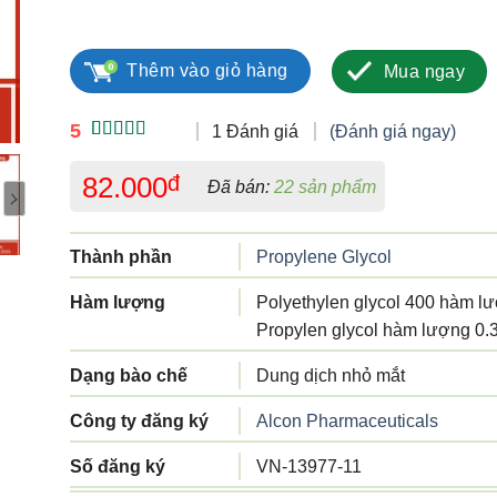
Systane 15ml số lượng
Thêm vào giỏ hàng
Mua ngay
5
1 Đánh giá
(Đánh giá ngay)
5.00
1
trên 5
dựa trên
82.000
đ
Đã bán:
22 sản phẩm
đánh giá
Thành phần
Propylene Glycol
Hàm lượng
Polyethylen glycol 400 hàm l
Propylen glycol hàm lượng 0
Dạng bào chế
Dung dịch nhỏ mắt
Công ty đăng ký
Alcon Pharmaceuticals
Số đăng ký
VN-13977-11