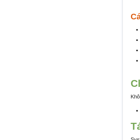
Cá
C
Khô
T
Sys