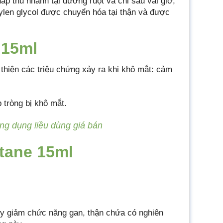
ấp thu nhanh tại đường ruột và chỉ sau vài giờ,
ylen glycol được chuyển hóa tại thận và được
 15ml
 thiện các triệu chứng xảy ra khi khô mắt: cảm
 tròng bị khô mắt.
ng dụng liều dùng giá bán
tane 15ml
suy giảm chức năng gan, thận chứa có nghiên