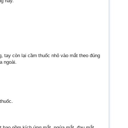
ng này.
, tay còn lại cầm thuốc nhỏ vào mắt theo đúng
a ngoài.
thuốc.
ắt bao gồm kích ứng mắt, ngứa mắt, đau mắt,