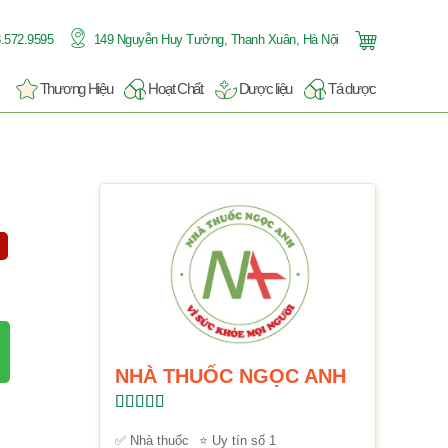
.572.9595
149 Nguyễn Huy Tưởng, Thanh Xuân, Hà Nội
Thương Hiệu
Hoạt Chất
Dược liệu
Tá dược
NHÀ THUỐC NGỌC ANH
Được xếp
hạng
5.00
5
✅ Nhà thuốc
⭐ Uy tín số 1