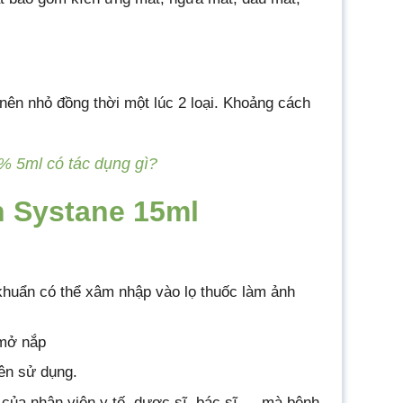
nên nhỏ đồng thời một lúc 2 loại. Khoảng cách
% 5ml có tác dụng gì?
n Systane 15ml
khuẩn có thể xâm nhập vào lọ thuốc làm ảnh
 mở nắp
ên sử dụng.
của nhân viên y tế, dược sĩ, bác sĩ … mà bệnh