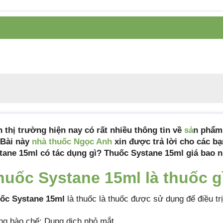
Công ty sản xuất
S.A. Alcon-Couvreur N.V.
Tiêu chuẩn sản
Tiêu chuẩn cơ sở
xuất
Xuất xứ
Mỹ
Quy cách đóng gói
Hộp 1 chai 15ml
Hạn sử dụng
24 tháng
Mã sản phẩm
systane
n thị trường hiện nay có rất nhiều thông tin về
sả
n phẩm
 Bài này
nhà thuốc Ngọc Anh
xin được trả lời cho các bạ
tane 15ml có tác dụng gì? Thuốc Systane 15ml giá bao nhi
huốc Systane 15ml là thuốc g
ốc Systane 15ml
là thuốc là thuốc được sử dụng để điều t
ng bào chế: Dung dịch nhỏ mắt