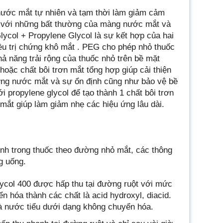
 nước mắt tự nhiên và tạm thời làm giảm cảm
ợp với những bất thường của màng nước mắt và
lycol + Propylene Glycol là sự kết hợp của hai
điều trị chứng khô mắt . PEG cho phép nhỏ thuốc
ả năng trải rộng của thuốc nhỏ trên bề mặt
oặc chất bôi trơn mắt tổng hợp giúp cải thiện
ợng nước mắt và sự ổn định cũng như bảo vệ bề
i propylene glycol để tạo thành 1 chất bôi trơn
mắt giúp làm giảm nhẹ các hiệu ứng lâu dài.
nh trong thuốc theo đường nhỏ mắt, các thông
g uống.
lycol 400 được hấp thu tại đường ruột với mức
n hóa thành các chất là acid hydroxyl, diacid.
và nước tiểu dưới dạng không chuyển hóa.