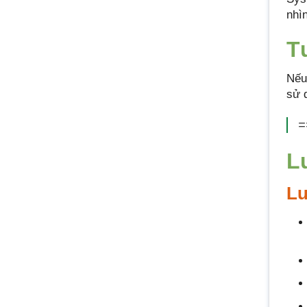
nhì
T
Nếu
sử d
=
L
Lư