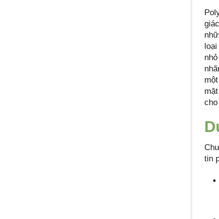
Pol
giá
nhữ
loạ
nhỏ
nhã
một
mặt
cho
D
Chư
tin