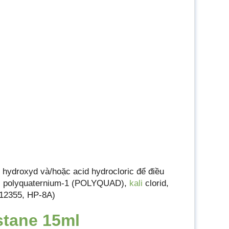
 hydroxyd và/hoặc acid hydrocloric để điều
), polyquaternium-1 (POLYQUAD),
kali
clorid,
-12355, HP-8A)
stane 15ml