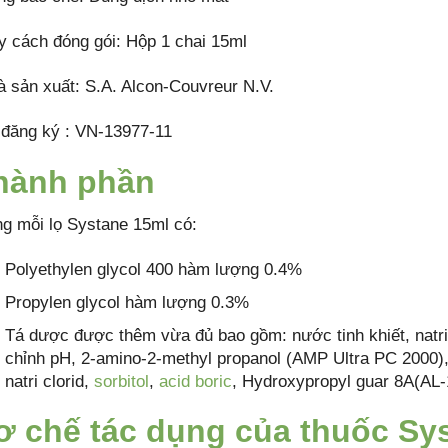
y cách đóng gói: Hộp 1 chai 15ml
à sản xuất: S.A. Alcon-Couvreur N.V.
 đăng ký : VN-13977-11
hành phần
ng mỗi lọ Systane 15ml có:
Polyethylen glycol 400 hàm lượng 0.4%
Propylen glycol hàm lượng 0.3%
Tá dược được thêm vừa đủ bao gồm: nước tinh khiết, natri
chỉnh pH, 2-amino-2-methyl propanol (AMP Ultra PC 2000
natri clorid,
sorbitol
,
acid boric
, Hydroxypropyl guar 8A(AL
ơ chế tác dụng của thuốc Sy