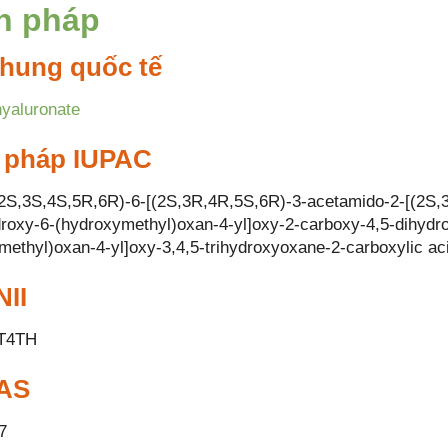
h pháp
hung quốc tế
yaluronate
 pháp IUPAC
2S,3S,4S,5R,6R)-6-[(2S,3R,4R,5S,6R)-3-acetamido-2-[(2S,
droxy-6-(hydroxymethyl)oxan-4-yl]oxy-2-carboxy-4,5-dihydr
methyl)oxan-4-yl]oxy-3,4,5-trihydroxyoxane-2-carboxylic ac
II
T4TH
AS
7