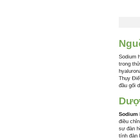
Ngu
Sodium h
trong thử
hyaluron
Thụy Điể
đầu gối 
Dược
Sodium h
điều chỉ
sự đàn h
tính đàn