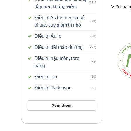
(171)
đầy hơi, kháng viêm
Viên na
Điều trị Alzheimer, sa sút
(49)
trí tuệ, suy giảm trí nhớ
Điều trị Âu lo
(60)
Điều trị đái tháo đường
(247)
Điều trị hậu môn, trực
(58)
tràng
Điều trị lao
(10)
Điều trị Parkinson
(41)
Xêm thêm