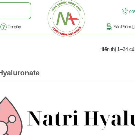
098
Trợ giúp
Sản Phẩm
Hiển thị 1–24 củ
 Hyaluronate