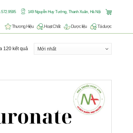
.572.9595
149 Nguyễn Huy Tưởng, Thanh Xuân, Hà Nội
Thương Hiệu
Hoạt Chất
Dược liệu
Tá dược
a 120 kết quả