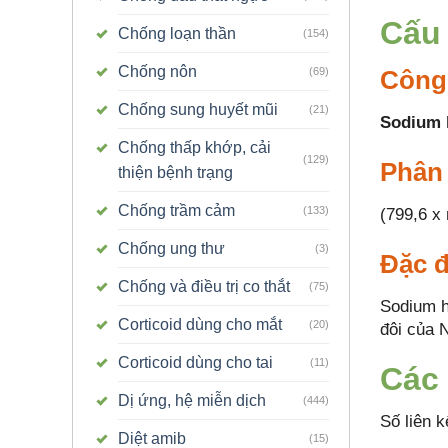
Cấu 
Chống loạn thần
(154)
Chống nôn
(69)
Công
Chống sung huyết mũi
(21)
Sodium 
Chống thấp khớp, cải
(129)
Phân
thiện bệnh trạng
Chống trầm cảm
(133)
(799,6 x 
Chống ung thư
(3)
Đặc đ
Chống và điều trị co thắt
(75)
Sodium h
Corticoid dùng cho mắt
(20)
đôi của 
Corticoid dùng cho tai
(11)
Các 
Dị ứng, hệ miễn dịch
(444)
Số liên k
Diệt amib
(15)