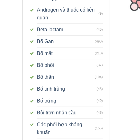
Androgen và thuốc có liên
(9)
quan
Beta lactam
(45)
Bổ Gan
(493)
Bổ mắt
(210)
Bổ phổi
(37)
Bổ thận
(104)
Bổ tinh trùng
(43)
Bổ trứng
(40)
Bôi trơn nhãn cầu
(48)
Các phối hợp kháng
(155)
khuẩn