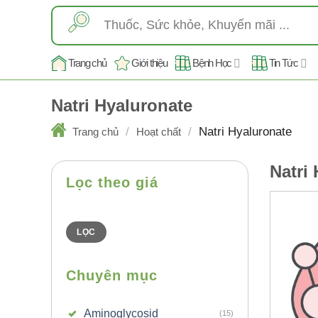
Skip
Tìm
to
kiếm:
content
Trang chủ
Giới thiệu
Bệnh Học
Tin Tức
Natri Hyaluronate
/
/
Natri Hyaluronate
Trang chủ
Hoạt chất
Natri
Lọc theo giá
Giá
Giá
thấp
cao
nhất
nhất
LỌC
Chuyên mục
Aminoglycosid
(15)