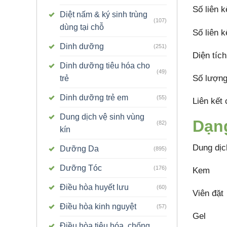
Số liên k
Diệt nấm & ký sinh trùng
(107)
dùng tại chỗ
Số liên k
Dinh dưỡng
(251)
Diện tíc
Dinh dưỡng tiêu hóa cho
(49)
Số lượng
trẻ
Dinh dưỡng trẻ em
(55)
Liên kết 
Dung dịch vệ sinh vùng
Dạn
(82)
kín
Dung dịc
Dưỡng Da
(895)
Dưỡng Tóc
(176)
Kem
Điều hòa huyết lưu
(60)
Viên đặt
Điều hòa kinh nguyệt
(57)
Gel
Điều hòa tiêu hóa, chống