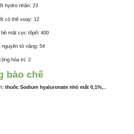
ết hydro nhận: 23
ết có thể xoay: 12
h bề mặt cực tôpô: 400
 nguyên tử nặng: 54
cộng hóa trị: 2
g bào chế
h:
thuốc
Sodium hyaluronate nhỏ mắt 0,1%,..