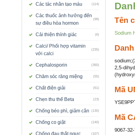
Dan
Các tác nhân tạo máu
(114)
Các thuốc ảnh hưởng đến
Tên c
(98)
sự điều hòa hormon
Sodium h
Cải thiện thính giác
(6)
Danh
Calci/ Phối hợp vitamin
(235)
với calci
sodium;(
Cephalosporin
(360)
2,5-dihy
(hydroxy
Chăm sóc răng miệng
(55)
Mã UN
Chất điện giải
(61)
Chẹn thu thể Beta
(23)
YSE9PP
Chống béo phì, giảm cân
(130)
Mã C
Chống co giật
(140)
9067-32-
Chống đau thắt ngực
(107)