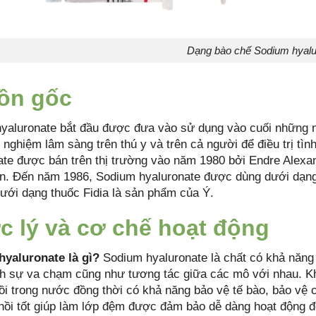
Dạng bào chế Sodium hyalu
ồn gốc
yaluronate bắt đầu được đưa vào sử dụng vào cuối những
 nghiệm lâm sàng trên thú y và trên cả người để điều trị t
ate được bán trên thị trường vào năm 1980 bởi Endre Alex
n. Đến năm 1986, Sodium hyaluronate được dùng dưới dạng 
dưới dạng thuốc Fidia là sản phẩm của Ý.
 lý và cơ chế hoạt động
yaluronate là gì?
Sodium hyaluronate là chất có khả năng 
nh sự va chạm cũng như tương tác giữa các mô với nhau. Kh
ồi trong nước đồng thời có khả năng bảo vệ tế bào, bảo vệ
 hồi tốt giúp làm lớp đệm được đảm bảo dễ dàng hoạt động đ