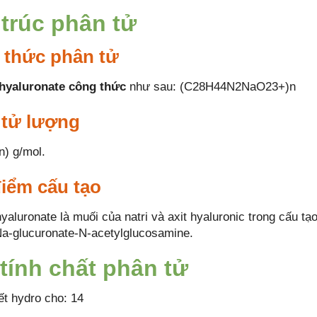
trúc phân tử
 thức phân tử
hyaluronate công thức
như sau: (C28H44N2NaO23+)n
 tử lượng
n) g/mol.
iểm cấu tạo
yaluronate là muối của natri và axit hyaluronic trong cấu t
Na-glucuronate-N-acetylglucosamine.
tính chất phân tử
ết hydro cho: 14