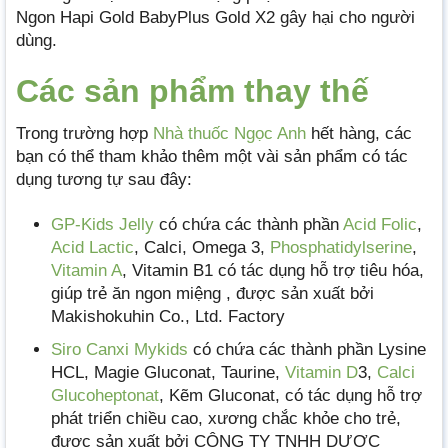
Ngon Hapi Gold BabyPlus Gold X2 gây hại cho người
dùng.
Các sản phẩm thay thế
Trong trường hợp
Nhà thuốc Ngọc Anh
hết hàng, các
bạn có thể tham khảo thêm một vài sản phẩm có tác
dụng tương tự sau đây:
GP-Kids Jelly
có chứa các thành phần
Acid Folic
,
Acid Lactic
, Calci, Omega 3,
Phosphatidylserine
,
Vitamin A
, Vitamin B1 có tác dụng hỗ trợ tiêu hóa,
giúp trẻ ăn ngon miệng , được sản xuất bởi
Makishokuhin Co., Ltd. Factory
Siro Canxi Mykids
có chứa các thành phần Lysine
HCL, Magie Gluconat, Taurine,
Vitamin D
3,
Calci
Glucoheptonat
, Kẽm Gluconat, có tác dụng hỗ trợ
phát triển chiều cao, xương chắc khỏe cho trẻ,
được sản xuất bởi CÔNG TY TNHH DƯỢC