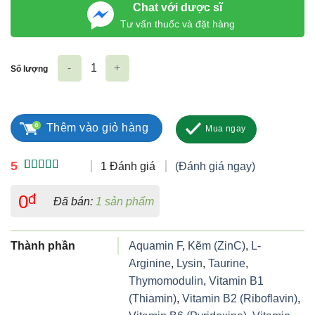
Chat với dược sĩ
Tư vấn thuốc và đặt hàng
Số lượng
Siro Ăn Ngon Hapi Gold BabyPlus Gold X2 số lượng
Thêm vào giỏ hàng
Mua ngay
5
1 Đánh giá
(Đánh giá ngay)
5.00
1
trên 5
dựa trên
0
đ
Đã bán:
1 sản phẩm
đánh giá
Thành phần
Aquamin F
,
Kẽm (ZinC)
,
L-
Arginine
,
Lysin
,
Taurine
,
Thymomodulin‌
,
Vitamin B1
(Thiamin)
,
Vitamin B2 (Riboflavin)
,