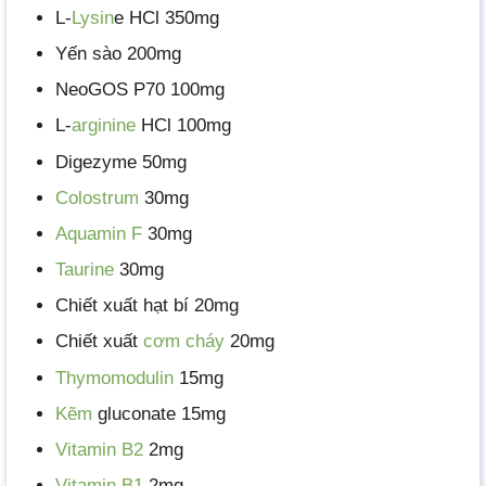
L-
Lysin
e HCl 350mg
Yến sào 200mg
NeoGOS P70 100mg
L-
arginine
HCl 100mg
Digezyme 50mg
Colostrum
30mg
Aquamin F
30mg
Taurine
30mg
Chiết xuất hạt bí 20mg
Chiết xuất
cơm cháy
20mg
Thymomodulin
15mg
Kẽm
gluconate 15mg
Vitamin B2
2mg
Vitamin B1
2mg