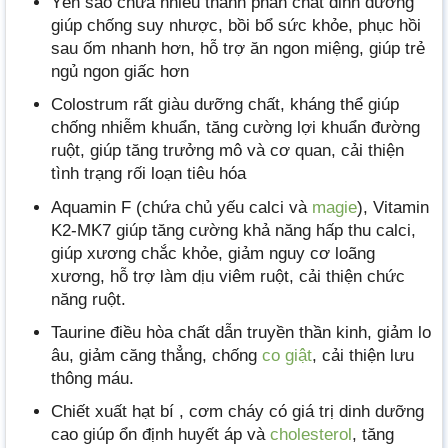
Yến sào chứa nhiều thành phần chất dinh dưỡng
giúp chống suy nhược, bồi bổ sức khỏe, phục hồi
sau ốm nhanh hơn, hỗ trợ ăn ngon miệng, giúp trẻ
ngủ ngon giấc hơn
Colostrum rất giàu dưỡng chất, kháng thể giúp
chống nhiễm khuẩn, tăng cường lợi khuẩn đường
ruột, giúp tăng trưởng mô và cơ quan, cải thiện
tình trạng rối loạn tiêu hóa
Aquamin F (chứa chủ yếu calci và
magie
), Vitamin
K2-MK7 giúp tăng cường khả năng hấp thu calci,
giúp xương chắc khỏe, giảm nguy cơ loãng
xương, hỗ trợ làm dịu viêm ruột, cải thiện chức
năng ruột.
Taurine điều hòa chất dẫn truyền thần kinh, giảm lo
âu, giảm căng thẳng, chống
co giật
, cải thiện lưu
thông máu.
Chiết xuất hạt bí , cơm cháy có giá trị dinh dưỡng
cao giúp ổn định huyết áp và
cholesterol
, tăng