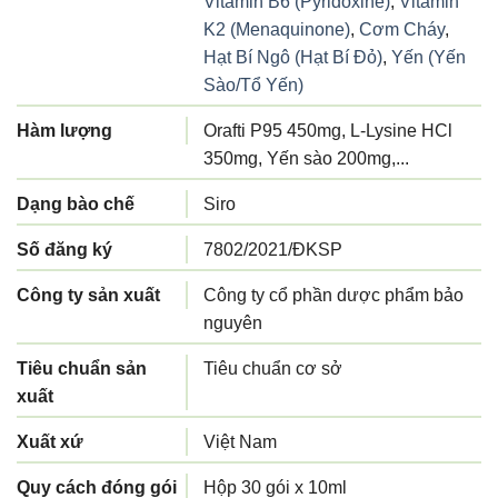
Vitamin B6 (Pyridoxine)
,
Vitamin
K2 (Menaquinone)
,
Cơm Cháy
,
Hạt Bí Ngô (Hạt Bí Đỏ)
,
Yến (Yến
Sào/Tổ Yến)
Hàm lượng
Orafti P95 450mg, L-Lysine HCl
350mg, Yến sào 200mg,...
Dạng bào chế
Siro
Số đăng ký
7802/2021/ĐKSP
Công ty sản xuất
Công ty cổ phần dược phẩm bảo
nguyên
Tiêu chuẩn sản
Tiêu chuẩn cơ sở
xuất
Xuất xứ
Việt Nam
Quy cách đóng gói
Hộp 30 gói x 10ml