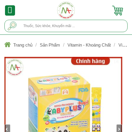
Skip
to
content
Tìm
kiếm:
/
/
/
Trang chủ
Sản Phẩm
Vitamin - Khoáng Chất
Vitami
& khoáng chất trong nhi khoa
1/6