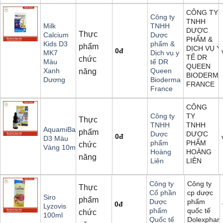
CÔNG TY
Công ty
TNHH
Milk
TNHH
DƯỢC
Thực
Calcium
Dược
PHẨM &
Kids D3
phẩm &
phẩm
DỊCH VỤ Y
0
đ
MK7
Dịch vụ y
TẾ DR
chức
Màu
tế DR
QUEEN
Xanh
Queen
năng
BIODERMA
Dương
Bioderma
FRANCE
France
CÔNG
TY
Công ty
Thực
TNHH
TNHH
AquamiBaby
phẩm
DƯỢC
Dược
0
đ
D3 Màu
PHẨM
phẩm
chức
Vàng 10ml
HOÀNG
Hoàng
năng
LIÊN
Liên
Công ty
Công ty
Thực
cp dược
Cổ phần
Siro
phẩm
phẩm
Dược
0
đ
Lyzovis
quốc tế
phẩm
chức
100ml
Dolexphar
Quốc tế