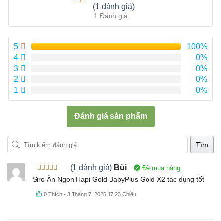
Được xếp
(1 đánh giá)
hạng
5.00
5
1 Đánh giá
sao
5
100%
4
0%
3
0%
2
0%
1
0%
Đánh giá sản phẩm
Tìm
(1 đánh giá)
Bùi
Đã mua hàng
Được xếp
Siro Ăn Ngon Hapi Gold BabyPlus Gold X2 tác dụng tốt
hạng
5
5
sao
0
Thích
-
3 Tháng 7, 2025 17:23 Chiều