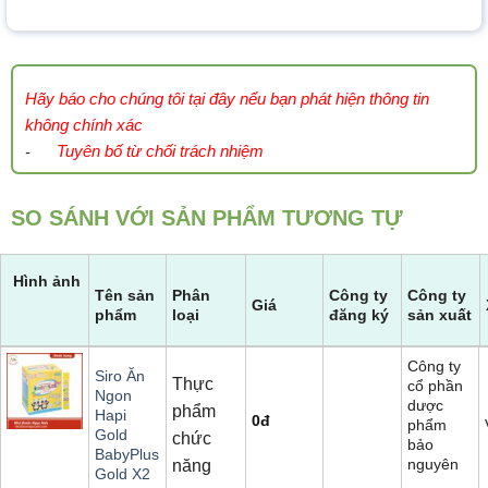
Hãy báo cho chúng tôi tại đây nếu bạn phát hiện thông tin
không chính xác
Tuyên bố từ chối trách nhiệm
-
SO SÁNH VỚI SẢN PHẨM TƯƠNG TỰ
Hình ảnh
Tên sản
Phân
Công ty
Công ty
Giá
phẩm
loại
đăng ký
sản xuất
Công ty
Siro Ăn
Thực
cổ phần
Ngon
dược
phẩm
Hapi
0
đ
phẩm
Gold
chức
bảo
BabyPlus
nguyên
năng
Gold X2