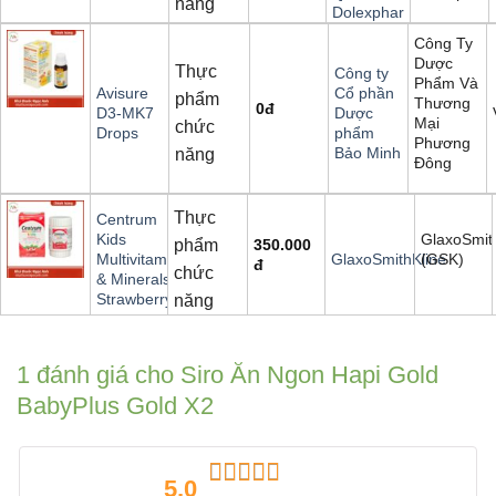
năng
Dolexphar
Công Ty
Dược
Thực
Công ty
Phẩm Và
Avisure
Cổ phần
phẩm
Thương
0
đ
D3-MK7
Dược
Mại
chức
Drops
phẩm
Phương
Bảo Minh
năng
Đông
Thực
Centrum
GlaxoSmit
Kids
phẩm
350.000
(GSK)
Multivitamin
GlaxoSmithKline
đ
chức
& Minerals
Strawberry
năng
1 đánh giá cho
Siro Ăn Ngon Hapi Gold
BabyPlus Gold X2
5,0