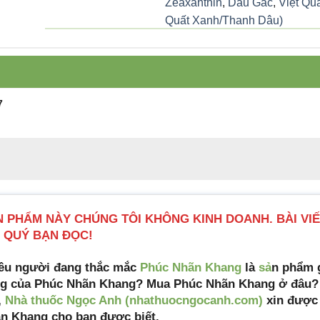
Zeaxanthin
,
Dầu Gấc
,
Việt Quấ
Quất Xanh/Thanh Dâu)
Dạng bào chế
Viên nang mềm
Công ty đăng ký
Công ty TNHH Y dược Phúc 
7
Số đăng ký
1906/2018/ĐKSP
Công ty sản xuất
Công ty Cổ phần Dược phẩm 
STP
Tiêu chuẩn sản
Tiêu chuẩn cơ sở
xuất
N PHẨM NÀY CHÚNG TÔI KHÔNG KINH DOANH. BÀI VI
Xuất xứ
Việt Nam
 QUÝ BẠN ĐỌC!
Quy cách đóng gói
Hộp 1 lọ 30 viên
ều người đang thắc mắc
Phúc Nhãn Khang
là
sả
n phẩm 
g của Phúc Nhãn Khang? Mua Phúc Nhãn Khang ở đâu? G
Hạn sử dụng
36 tháng kể từ ngày sản xuất
,
Nhà thuốc Ngọc Anh (nhathuocngocanh.com)
xin được 
n Khang cho bạn được biết.