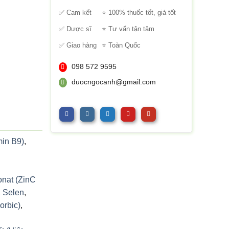
sao
✅ Cam kết
⭐ 100% thuốc tốt, giá tốt
✅ Dược sĩ
⭐ Tư vấn tận tâm
✅ Giao hàng
⭐ Toàn Quốc
098 572 9595
duocngocanh@gmail.com
min B9)
,
nat (ZinC
,
Selen
,
orbic)
,