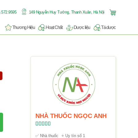
.572.9595
149 Nguyễn Huy Tưởng, Thanh Xuân, Hà Nội
Thương Hiệu
Hoạt Chất
Dược liệu
Tá dược
NHÀ THUỐC NGỌC ANH
Được xếp
hạng
5.00
5
✅ Nhà thuốc
⭐ Uy tín số 1