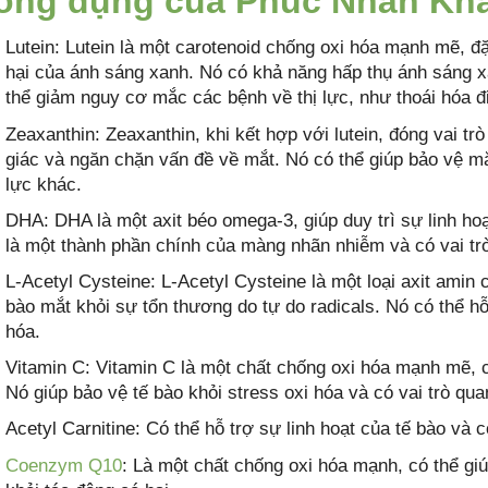
ông dụng của Phúc Nhãn Kh
Lutein: Lutein là một carotenoid chống oxi hóa mạnh mẽ, đặ
hại của ánh sáng xanh. Nó có khả năng hấp thụ ánh sáng x
thể giảm nguy cơ mắc các bệnh về thị lực, như thoái hóa 
Zeaxanthin: Zeaxanthin, khi kết hợp với lutein, đóng vai trò
giác và ngăn chặn vấn đề về mắt. Nó có thể giúp bảo vệ mắ
lực khác.
DHA: DHA là một axit béo omega-3, giúp duy trì sự linh h
là một thành phần chính của màng nhãn nhiễm và có vai trò 
L-Acetyl Cysteine: L-Acetyl Cysteine là một loại axit amin 
bào mắt khỏi sự tổn thương do tự do radicals. Nó có thể h
hóa.
Vitamin C: Vitamin C là một chất chống oxi hóa mạnh mẽ,
Nó giúp bảo vệ tế bào khỏi stress oxi hóa và có vai trò qua
Acetyl Carnitine: Có thể hỗ trợ sự linh hoạt của tế bào và 
Coenzym Q10
: Là một chất chống oxi hóa mạnh, có thể giú