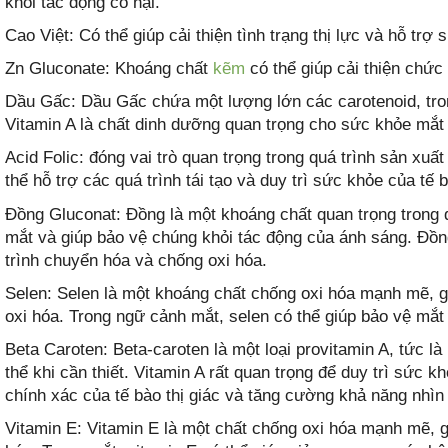
khỏi tác động có hại.
Cao Việt: Có thể giúp cải thiện tình trạng thị lực và hỗ trợ
Zn Gluconate: Khoáng chất
kẽm
có thể giúp cải thiện chức
Dầu Gấc: Dầu Gấc chứa một lượng lớn các carotenoid, tron
Vitamin A là chất dinh dưỡng quan trọng cho sức khỏe mắt v
Acid Folic: đóng vai trò quan trọng trong quá trình sản xu
thể hỗ trợ các quá trình tái tạo và duy trì sức khỏe của tế 
Đồng Gluconat: Đồng là một khoáng chất quan trọng trong q
mắt và giúp bảo vệ chúng khỏi tác động của ánh sáng. Đồn
trình chuyển hóa và chống oxi hóa.
Selen: Selen là một khoáng chất chống oxi hóa mạnh mẽ, g
oxi hóa. Trong ngữ cảnh mắt, selen có thể giúp bảo vệ mắt 
Beta Caroten: Beta-caroten là một loại provitamin A, tức l
thể khi cần thiết. Vitamin A rất quan trọng để duy trì sức kh
chính xác của tế bào thị giác và tăng cường khả năng nhìn 
Vitamin E: Vitamin E là một chất chống oxi hóa mạnh mẽ, g