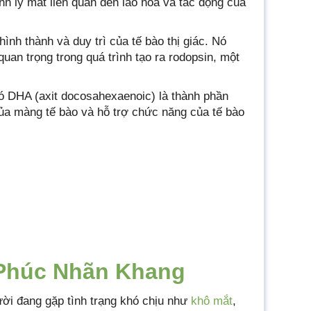
nh lý mắt liên quan đến lão hóa và tác động của
ình thành và duy trì của tế bào thị giác. Nó
uan trọng trong quá trình tạo ra rodopsin, một
ó DHA (axit docosahexaenoic) là thành phần
 của màng tế bào và hỗ trợ chức năng của tế bào
 Phúc Nhãn Khang
i đang gặp tình trạng khó chịu như
khô mắt
,