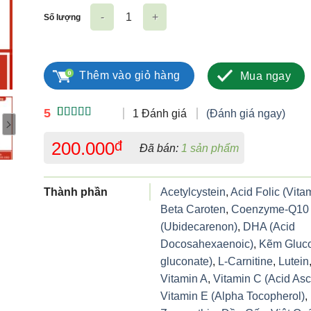
Số lượng
Phúc Nhãn Khang số lượng
Thêm vào giỏ hàng
Mua ngay
5
1 Đánh giá
(Đánh giá ngay)
5.00
1
trên 5
dựa trên
200.000
đ
Đã bán:
1 sản phẩm
đánh giá
Thành phần
Acetylcystein
,
Acid Folic (Vita
Beta Caroten
,
Coenzyme-Q10
(Ubidecarenon)
,
DHA (Acid
Docosahexaenoic)
,
Kẽm Gluco
gluconate)
,
L-Carnitine
,
Lutein
Vitamin A
,
Vitamin C (Acid Asc
Vitamin E (Alpha Tocopherol)
,