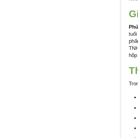
G
Phú
tuổi
phẩ
TNH
hộp
T
Tro