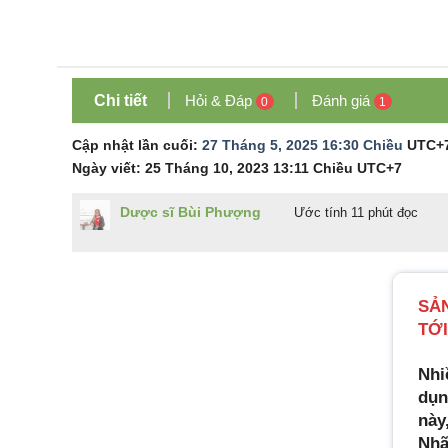
Chi tiết
Hỏi & Đáp
Đánh giá
0
1
Cập nhật lần cuối:
27 Tháng 5, 2025 16:30 Chiều
UTC+
Ngày viết:
25 Tháng 10, 2023 13:11 Chiều
UTC+7
Dược sĩ Bùi Phượng
Ước tính 11 phút đọc
SẢ
TỚI
Nhi
dụn
này
Nhã