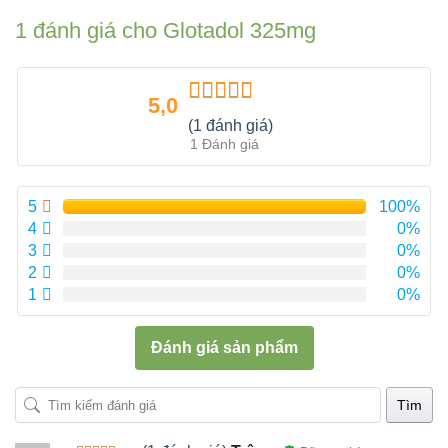
1 đánh giá cho
Glotadol 325mg
5,0
Được xếp
(1 đánh giá)
hạng
5.00
5
1 Đánh giá
sao
5
100%
4
0%
3
0%
2
0%
1
0%
Đánh giá sản phẩm
Tìm