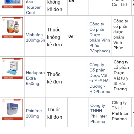
0
đ
không
đau
Co., Ltd.
Tourpen
kê đơn
Cool
Công ty
Công ty
cổ phần
Cổ phần
Thuốc
dược
Vinbufen
Dược
0
đ
không
phẩm
100mg/5ml
phẩm Vĩnh
Vĩnh
kê đơn
Phúc
Phúc
(Vinphaco)
Công ty
Công ty
cổ phần
Cổ phần
Dược
Hadupara
Thuốc
Dược Vật
Vật tư y
Extra
tư Y tế Hải
kê đơn
tế Hải
650mg
Dương -
Dương
HDPharma
Công ty
Công ty
TNHH
Thuốc
Painfree
TNHH
Phil Inter
200mg
Phil Inter
kê đơn
Pharma
Pharma