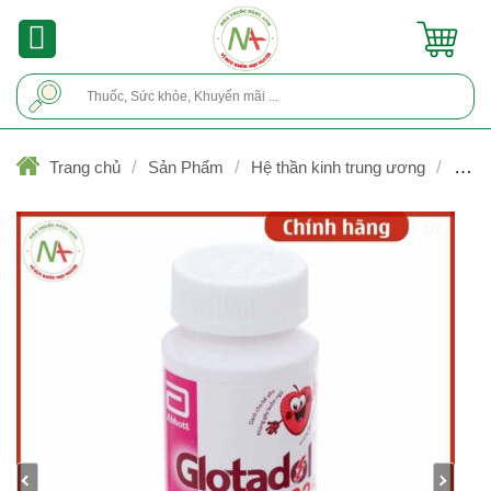
Skip
to
content
Tìm
kiếm:
/
/
/
Trang chủ
Sản Phẩm
Hệ thần kinh trung ương
Giả
đau, hạ sốt (không Opioid)
1/7