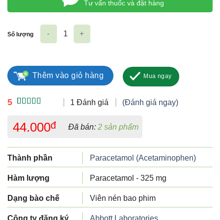
Tư vấn thuốc và đặt hàng
Số lượng
Glotadol 325mg số lượng
Thêm vào giỏ hàng
Mua ngay
5
1 Đánh giá
(Đánh giá ngay)
5.00
1
trên 5
dựa trên
44.000
đ
Đã bán:
2 sản phẩm
đánh giá
Thành phần
Paracetamol (Acetaminophen)
Hàm lượng
Paracetamol - 325 mg
Dạng bào chế
Viên nén bao phim
Công ty đăng ký
Abbott Laboratories