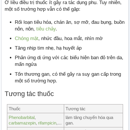
Ở liều điều trị thuốc ít gây ra tác dụng phụ. Tuy nhiên,
một số trường hợp vẫn có thể gặp:
Rối loạn tiêu hóa, chán ăn, sợ mỡ, đau bụng, buồn
nôn, nôn,
tiêu chảy
.
Chóng mặt
, nhức đầu, hoa mắt, nhìn mờ
Tăng nhịp tim nhẹ, hạ huyết áp
Phản ứng dị ứng với các biểu hiện ban đỏ trên da,
mẩn ngứa
Tổn thương gan, có thể gây ra suy gan cấp trong
một số trường hợp.
Tương tác thuốc
Thuốc
Tương tác
Phenobarbital
,
làm tăng chuyển hóa qua
carbamazepin
,
rifampicin
,…
gan.