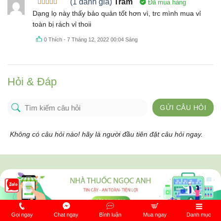
(1 đánh giá)
Trâm
Đã mua hàng
Được xếp
Dạng lọ này thấy bảo quản tốt hơn vì, trc mình mua vỉ
hạng
5
5
toàn bị rách vỉ thoii
sao
0
Thích
-
7 Tháng 12, 2022 00:04 Sáng
Hỏi & Đáp
GỬI CÂU HỎI
Không có câu hỏi nào! hãy là người đầu tiên đặt câu hỏi ngay.
Gọi ngay
Chat ngay
Bình luận
Mua ngay
Danh mục