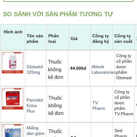
SO SÁNH VỚI SẢN PHẨM TƯƠNG TỰ
Hình ảnh
Tên sản
Phân
Công ty
Công ty
Giá
phẩm
loại
đăng ký
sản xuất
Công ty
cổ phần
Thuốc
dược
Glotadol
Abbott
44.000
đ
không
phẩm
325mg
Laboratories
kê đơn
Glomed
Công ty
cổ phần
Thuốc
Pancidol
dược
TV
không
Extra
phẩm
Pharm
Plus
kê đơn
TV.Pharm
Miếng
Sinil
Thuốc
dán giảm
Pharm