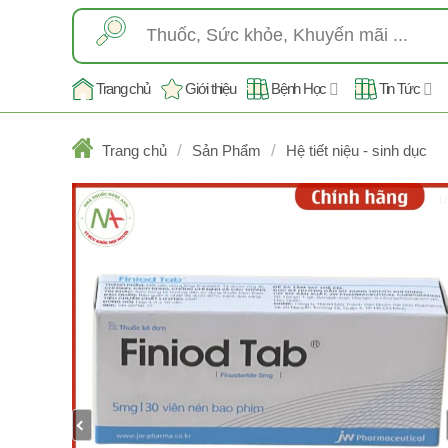
Skip
Tìm
to
kiếm:
content
Trang chủ
Giới thiệu
Bệnh Học
Tin Tức
/
/
Trang chủ
Sản Phẩm
Hệ tiết niệu - sinh dục
1