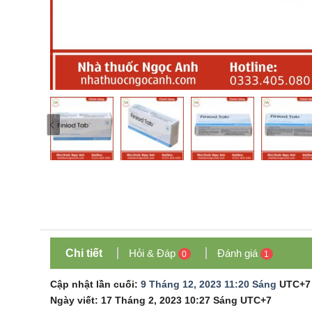
Chi tiết
Hỏi & Đáp
Đánh giá
0
1
Cập nhật lần cuối:
9 Tháng 12, 2023 11:20 Sáng
UTC+7
Ngày viết:
17 Tháng 2, 2023 10:27 Sáng
UTC+7