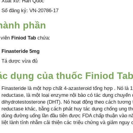
Xuất xứ: Hàn Quốc
Số đăng ký: VN-20786-17
hành phần
 viên
Finiod Tab
chứa:
Finasteride 5mg
Tá dược vừa đủ
ác dụng của thuốc Finiod Ta
Finasteride là một hợp chất 4-azasteroid tổng hợp . Nó là 1
reductase, là một loại enzyme nội bào có tác dụng chuyển đ
dihydrotestosterone (DHT). Nó hoạt động theo cách tương
reductase khác, bằng cách phát huy tác dụng chống ung thư.
dùng đường uống lần đầu tiên được FDA chấp thuận vào năm
liệt lành tính nhằm cải thiện các triệu chứng và giảm nguy 