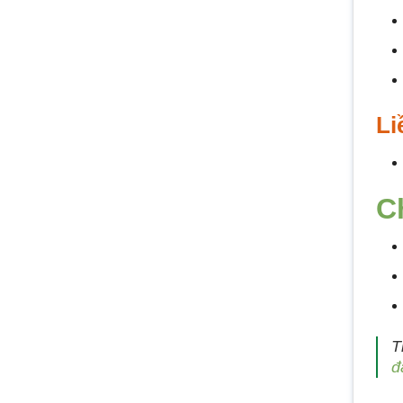
Li
C
T
đ