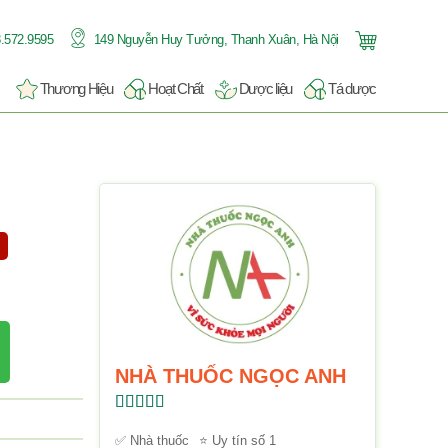
.572.9595
149 Nguyễn Huy Tưởng, Thanh Xuân, Hà Nội
Thương Hiệu
Hoạt Chất
Dược liệu
Tá dược
NHÀ THUỐC NGỌC ANH
Được xếp
hạng
5.00
5
✅ Nhà thuốc
⭐ Uy tín số 1