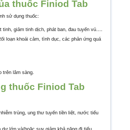
a thuốc Finiod Tab
ình sử dụng thuốc:
t tinh, giảm tinh dịch, phát ban, đau tuyến vú….
ối loạn khoái cảm, tình dục, các phản ứng quá
o trên lâm sàng.
ng thuốc Finiod Tab
iễm trùng, ung thư tuyến tiền liệt, nước tiểu
 dư lớn và/hoặc suy giảm khả năng đi tiểu