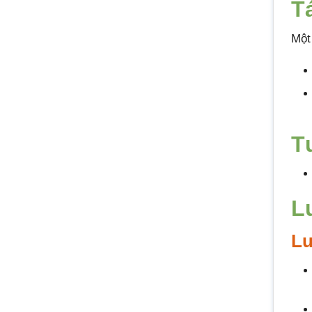
T
Một
T
L
Lư