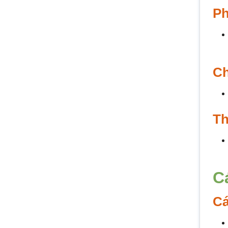
Ph
Ch
Th
C
Cá