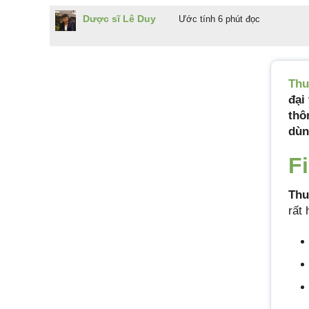
Dược sĩ Lê Duy
Ước tính 6 phút đọc
Thu
đại 
thô
dùn
F
Thu
rất 