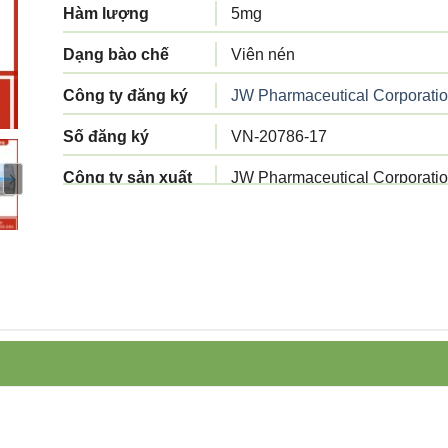
Hàm lượng
5mg
Dạng bào chế
Viên nén
Công ty đăng ký
JW Pharmaceutical Corporati
Số đăng ký
VN-20786-17
Công ty sản xuất
JW Pharmaceutical Corporati
Tiêu chuẩn sản
Tiêu chuẩn cơ sở
xuất
Xuất xứ
Hàn Quốc
Quy cách đóng gói
Hộp 3 vỉ x 10 viên
Hạn sử dụng
3 năm