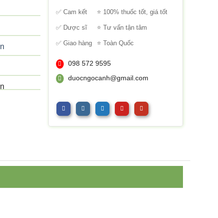
sao
✅ Cam kết
⭐ 100% thuốc tốt, giá tốt
✅ Dược sĩ
⭐ Tư vấn tận tâm
✅ Giao hàng
⭐ Toàn Quốc
on
098 572 9595
duocngocanh@gmail.com
on