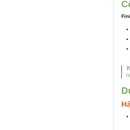
C
Fin
T
n
D
Hấ