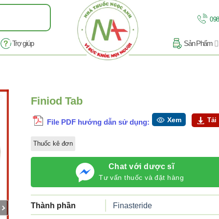
098
Trợ giúp
Sản Phẩm
/9
Finiod Tab
Xem
Tải
File PDF hướng dẫn sử dụng:
Thuốc kê đơn
Chat với dược sĩ
Tư vấn thuốc và đặt hàng
Thành phần
Finasteride