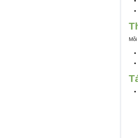
T
Mỗi
T