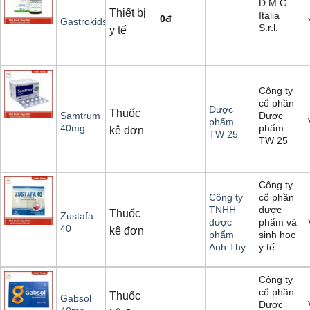
D.M.G.
Thiết bị
Italia
0
đ
Gastrokids
S.r.l.
y tế
Công ty
cổ phần
Dược
Thuốc
Dược
Samtrum
phẩm
phẩm
40mg
kê đơn
TW 25
TW 25
Công ty
cổ phần
Công ty
dược
TNHH
Thuốc
Zustafa
phẩm và
dược
40
kê đơn
sinh học
phẩm
y tế
Anh Thy
Công ty
cổ phần
Thuốc
Gabsol
Dược