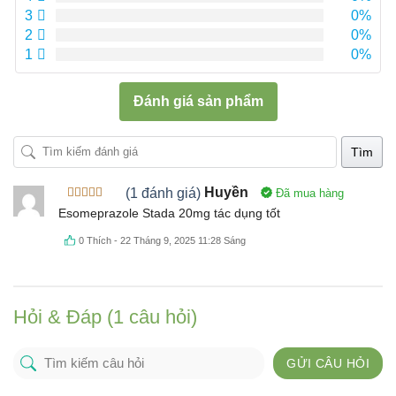
3
0%
2
0%
1
0%
Đánh giá sản phẩm
Tìm
(1 đánh giá)
Huyền
Đã mua hàng
Được xếp
Esomeprazole Stada 20mg tác dụng tốt
hạng
5
5
sao
0
Thích
-
22 Tháng 9, 2025 11:28 Sáng
Hỏi & Đáp (1 câu hỏi)
GỬI CÂU HỎI