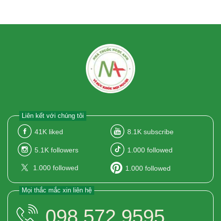
Liên kết với chúng tôi
41K
liked
8.1K
subscribe
5.1K
followers
1.000
followed
1.000
followed
1.000
followed
Mọi thắc mắc xin liên hệ
098.572.9595