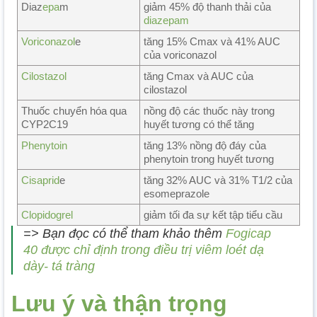
Diaz
epa
m
giảm 45% độ thanh thải của
diazepam
Voriconazol
e
tăng 15% Cmax và 41% AUC
của voriconazol
Cilostazol
tăng Cmax và AUC của
cilostazol
Thuốc chuyển hóa qua
nồng độ các thuốc này trong
CYP2C19
huyết tương có thể tăng
Phenytoin
tăng 13% nồng độ đáy của
phenytoin trong huyết tương
Cisaprid
e
tăng 32% AUC và 31% T1/2 của
esomeprazole
Clopidogrel
giảm tối đa sự kết tập tiểu cầu
=> Bạn đọc có thể tham khảo thêm
Fogicap
40 được chỉ định trong điều trị viêm loét dạ
dày- tá tràng
Lưu ý và thận trọng