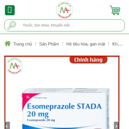
Skip
to
content
Tìm
kiếm:
/
/
/
Trang chủ
Sản Phẩm
Hệ tiêu hóa, gan mật
Kháng
acid, chống trào ngược, viêm loét
1/6