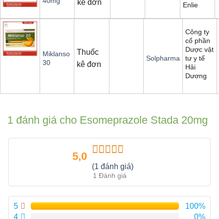
40mg
kê đơn
Enlie
Công ty
cổ phần
Dược vật
Thuốc
Miklanso
tư y tế
Solpharma
30
kê đơn
Hải
Dương
1 đánh giá cho
Esomeprazole Stada 20mg
5,0
Được xếp
(1 đánh giá)
hạng
5.00
5
1 Đánh giá
sao
5
100%
4
0%