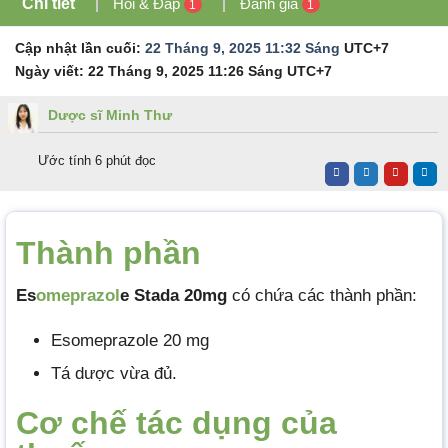
Chi tiết
Hỏi & Đáp
Đánh giá
1
1
Cập nhật lần cuối:
22 Tháng 9, 2025 11:32 Sáng
UTC+7
Ngày viết:
22 Tháng 9, 2025 11:26 Sáng
UTC+7
Dược sĩ Minh Thư
Ước tính 6 phút đọc
Thành phần
Es
omeprazol
e Stada 20mg
có chứa các thành phần:
Esomeprazole 20 mg
Tá dược vừa đủ.
Cơ chế tác dụng của