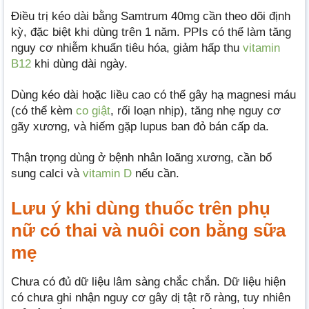
Điều trị kéo dài bằng Samtrum 40mg cần theo dõi định
kỳ, đặc biệt khi dùng trên 1 năm. PPIs có thể làm tăng
nguy cơ nhiễm khuẩn tiêu hóa, giảm hấp thu
vitamin
B12
khi dùng dài ngày.
Dùng kéo dài hoặc liều cao có thể gây hạ magnesi máu
(có thể kèm
co giật
, rối loạn nhịp), tăng nhẹ nguy cơ
gãy xương, và hiếm gặp lupus ban đỏ bán cấp da.
Thận trọng dùng ở bệnh nhân loãng xương, cần bổ
sung calci và
vitamin D
nếu cần.
Lưu ý khi dùng thuốc trên phụ
nữ có thai và nuôi con bằng sữa
mẹ
Chưa có đủ dữ liệu lâm sàng chắc chắn. Dữ liệu hiện
có chưa ghi nhận nguy cơ gây dị tật rõ ràng, tuy nhiên