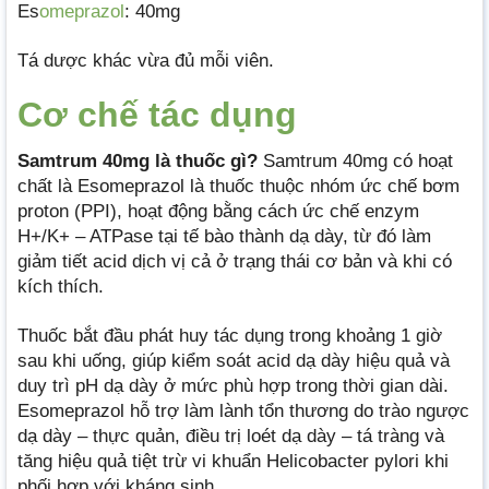
Es
omeprazol
: 40mg
Tá dược khác vừa đủ mỗi viên.
Cơ chế tác dụng
Samtrum 40mg là thuốc gì?
Samtrum 40mg có hoạt
chất là Esomeprazol là thuốc thuộc nhóm ức chế bơm
proton (PPI), hoạt động bằng cách ức chế enzym
H+/K+ – ATPase tại tế bào thành dạ dày, từ đó làm
giảm tiết acid dịch vị cả ở trạng thái cơ bản và khi có
kích thích.
Thuốc bắt đầu phát huy tác dụng trong khoảng 1 giờ
sau khi uống, giúp kiểm soát acid dạ dày hiệu quả và
duy trì pH dạ dày ở mức phù hợp trong thời gian dài.
Esomeprazol hỗ trợ làm lành tổn thương do trào ngược
dạ dày – thực quản, điều trị loét dạ dày – tá tràng và
tăng hiệu quả tiệt trừ vi khuẩn Helicobacter pylori khi
phối hợp với kháng sinh.