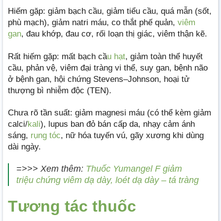
Hiếm gặp: giảm bạch cầu, giảm tiểu cầu, quá mẫn (sốt,
phù mạch), giảm natri máu, co thắt phế quản,
viêm
gan
, đau khớp, đau cơ, rối loạn thị giác, viêm thận kẽ.
Rất hiếm gặp: mất bạch cầ
u hạt
, giảm toàn thể huyết
cầu, phản vệ, viêm đại tràng vi thể, suy gan, bệnh não
ở bệnh gan, hội chứng Stevens–Johnson, hoại tử
thượng bì nhiễm độc (TEN).
Chưa rõ tần suất: giảm magnesi máu (có thể kèm giảm
calci/
kali
), lupus ban đỏ bán cấp da, nhạy cảm ánh
sáng,
rụng tóc
, nữ hóa tuyến vú, gãy xương khi dùng
dài ngày.
=>>> Xem thêm:
Thuốc Yumangel F giảm
triệu chứng viêm dạ dày, loét dạ dày – tá tràng
Tương tác thuốc