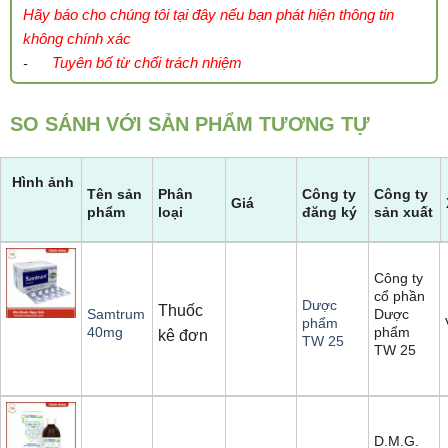
Hãy báo cho chúng tôi tại đây nếu bạn phát hiện thông tin
không chính xác
Tuyên bố từ chối trách nhiệm
-
SO SÁNH VỚI SẢN PHẨM TƯƠNG TỰ
Hình ảnh
Tên sản
Phân
Công ty
Công ty
Giá
phẩm
loại
đăng ký
sản xuất
Công ty
cổ phần
Dược
Thuốc
Dược
Samtrum
phẩm
phẩm
40mg
kê đơn
TW 25
TW 25
D.M.G.