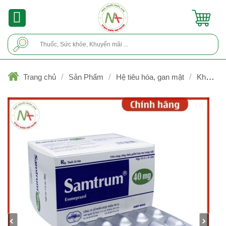
Skip
to
content
Tìm
kiếm:
/
/
/
Trang chủ
Sản Phẩm
Hệ tiêu hóa, gan mật
Kháng
acid, chống trào ngược, viêm loét
1/8