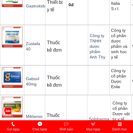
Thiết bị
Italia
0
đ
Gastrokids
S.r.l.
y tế
Công ty
cổ phần
Công ty
dược
TNHH
Thuốc
Zustafa
phẩm và
dược
40
kê đơn
sinh học
phẩm
y tế
Anh Thy
Công ty
cổ phần
Thuốc
Gabsol
Dược
40mg
kê đơn
Enlie
Công ty
cổ phần
Dược vật
Thuốc
Miklanso
tư y tế
Solpharma
30
kê đơn
Hải
Dương
Gọi ngay
Chat ngay
Bình luận
Mua ngay
Danh mục