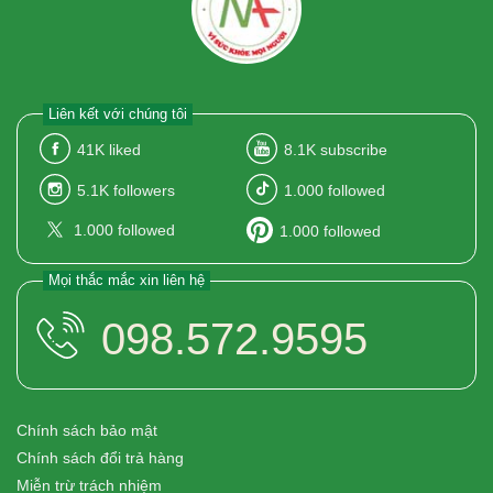
Liên kết với chúng tôi
41K
liked
8.1K
subscribe
5.1K
followers
1.000
followed
1.000
followed
1.000
followed
Mọi thắc mắc xin liên hệ
098.572.9595
Chính sách bảo mật
Chính sách đổi trả hàng
Miễn trừ trách nhiệm