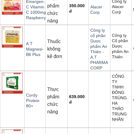
Công ty
Emergen-
phẩm
350.000
Alacer
C Vitamin
Alacer
đ
Corp
C 1000mg
Corp
chức
Raspberry
năng
Công ty
Công ty
cổ phần
Cổ phần
Dược
Thuốc
A.T
Dược
phẩm An
không
Magnesi-
phẩm An
Thiên -
B6 Plus
kê đơn
Thiên
A.T
PHARMA
CORP
CÔNG
TY
TNHH
Thực
ĐÔNG
Cordy
phẩm
639.000
TRÙNG
Protein
đ
HẠ
chức
80+
THẢO
năng
TRUNG
NHÂN