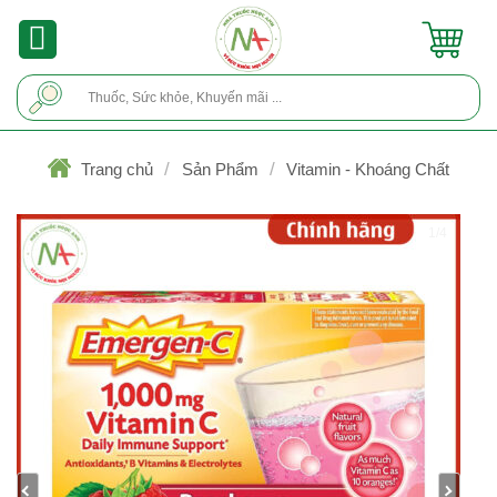
Skip
to
content
Tìm
kiếm:
/
/
Trang chủ
Sản Phẩm
Vitamin - Khoáng Chất
1/4