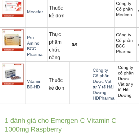
Công ty
Thuốc
Cổ phần
Mecefer
Medcen
kê đơn
Thực
Công ty
Pro
Cổ phần
phẩm
Amino
0
đ
BCC
BCC
chức
Pharma
Pharma
năng
Công ty
Công ty
cổ phần
Cổ phần
Dược
Thuốc
Vitamin
Dược Vật
Vật tư y
B6-HD
tư Y tế Hải
kê đơn
tế Hải
Dương -
Dương
HDPharma
1 đánh giá cho
Emergen-C Vitamin C
1000mg Raspberry