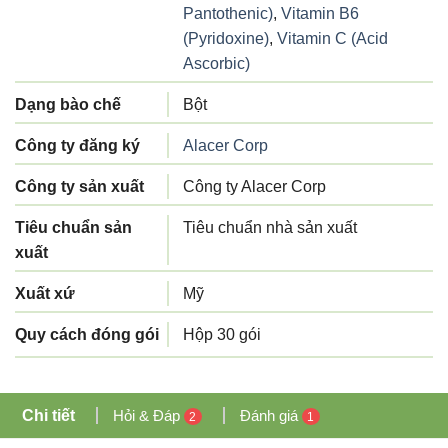
Pantothenic)
,
Vitamin B6
(Pyridoxine)
,
Vitamin C (Acid
Ascorbic)
Dạng bào chế
Bột
Công ty đăng ký
Alacer Corp
Công ty sản xuất
Công ty Alacer Corp
Tiêu chuẩn sản
Tiêu chuẩn nhà sản xuất
xuất
Xuất xứ
Mỹ
Quy cách đóng gói
Hộp 30 gói
Chi tiết
Hỏi & Đáp
Đánh giá
2
1