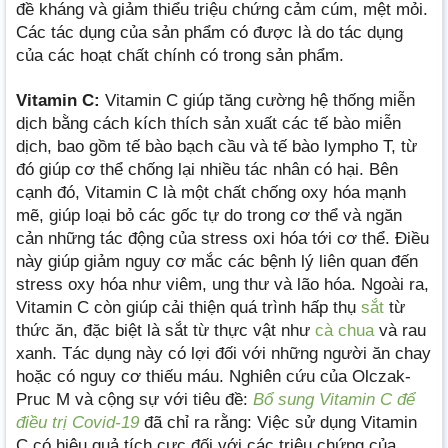
đề kháng và giảm thiểu triệu chứng cảm cúm, mệt mỏi.
Các tác dụng của sản phẩm có được là do tác dụng
của các hoạt chất chính có trong sản phẩm.
Vitamin C:
Vitamin C giúp tăng cường hệ thống miễn
dịch bằng cách kích thích sản xuất các tế bào miễn
dịch, bao gồm tế bào bạch cầu và tế bào lympho T, từ
đó giúp cơ thể chống lại nhiều tác nhân có hại. Bên
cạnh đó, Vitamin C là một chất chống oxy hóa mạnh
mẽ, giúp loại bỏ các gốc tự do trong cơ thể và ngăn
cản những tác động của stress oxi hóa tới cơ thể. Điều
này giúp giảm nguy cơ mắc các bệnh lý liên quan đến
stress oxy hóa như viêm, ung thư và lão hóa. Ngoài ra,
Vitamin C còn giúp cải thiện quá trình hấp thụ
sắt
từ
thức ăn, đặc biệt là sắt từ thực vật như
cà chua
và rau
xanh. Tác dụng này có lợi đối với những người ăn chay
hoặc có nguy cơ thiếu máu. Nghiên cứu của Olczak-
Pruc M và cộng sự với tiêu đề:
Bổ sung Vitamin C để
điều trị Covid-19
đã chỉ ra rằng: Việc sử dụng Vitamin
C có hiệu quả tích cực đối với các triệu chứng của