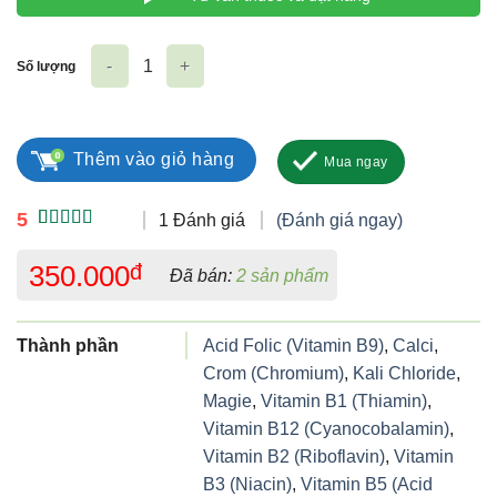
Số lượng
Emergen-C Vitamin C 1000mg Raspberry số lượng
Thêm vào giỏ hàng
Mua ngay
5
1 Đánh giá
(Đánh giá ngay)
5.00
1
trên 5
dựa trên
350.000
đ
Đã bán:
2 sản phẩm
đánh giá
Thành phần
Acid Folic (Vitamin B9)
,
Calci
,
Crom (Chromium)
,
Kali Chloride
,
Magie
,
Vitamin B1 (Thiamin)
,
Vitamin B12 (Cyanocobalamin)
,
Vitamin B2 (Riboflavin)
,
Vitamin
B3 (Niacin)
,
Vitamin B5 (Acid