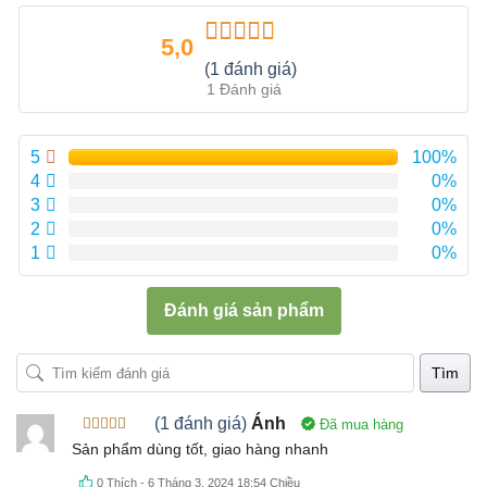
5,0
Được xếp
(1 đánh giá)
hạng
5.00
5
1 Đánh giá
sao
5
100%
4
0%
3
0%
2
0%
1
0%
Đánh giá sản phẩm
Tìm
(1 đánh giá)
Ánh
Đã mua hàng
Được xếp
Sản phẩm dùng tốt, giao hàng nhanh
hạng
5
5
sao
0
Thích
-
6 Tháng 3, 2024 18:54 Chiều