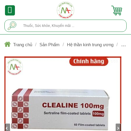
Skip
to
content
Tìm
kiếm:
/
/
/
Trang chủ
Sản Phẩm
Hệ thần kinh trung ương
Chốn
trầm cảm
1/10