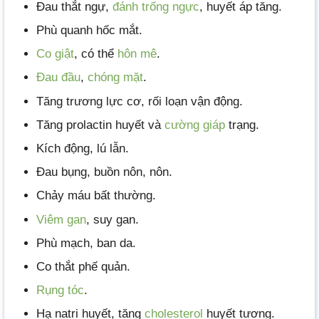
Đau thắt ngự,
đánh trống ngực
, huyết áp tăng.
Phù quanh hốc mắt.
Co giật
, có thể
hôn mê
.
Đau đầu
,
chóng mặt
.
Tăng trương lực cơ, rối loạn vận động.
Tăng prolactin huyết và
cường giáp
trạng.
Kích động, lú lẫn.
Đau bụng, buồn nôn, nôn.
Chảy máu bất thường.
Viêm gan
, suy gan.
Phù mạch, ban da.
Co thắt phế quản.
Rụng tóc
.
Hạ natri huyết, tăng
cholesterol
huyết tương.