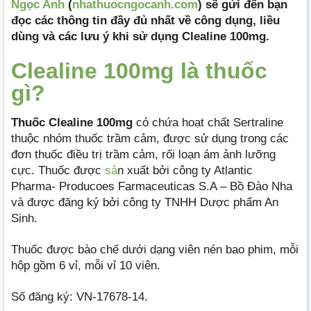
Ngọc Anh
(
nhathuocngocanh.com
) sẽ gửi đến bạn
đọc các thông tin đầy đủ nhất về công dụng, liều
dùng và các lưu ý khi sử dụng Clealine 100mg.
Clealine 100mg là thuốc
gì?
Thuốc Clealine 100mg
có chứa hoạt chất Sertraline
thuộc nhóm thuốc trầm cảm, được sử dụng trong các
đơn thuốc điều trị trầm cảm, rối loạn ám ảnh lưỡng
cực. Thuốc được
sả
n xuất bởi công ty Atlantic
Pharma- Producoes Farmaceuticas S.A – Bồ Đào Nha
và được đăng ký bởi công ty TNHH Dược phẩm An
Sinh.
Thuốc được bào chế dưới dạng viên nén bao phim, mỗi
hộp gồm 6 vỉ, mỗi vỉ 10 viên.
Số đăng ký: VN-17678-14.