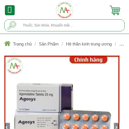
Skip
to
content
Tìm
kiếm:
/
/
/
Trang chủ
Sản Phẩm
Hệ thần kinh trung ương
Chốn
trầm cảm
1/3