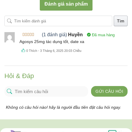
Đánh giá sản phẩm
Tìm
(1 đánh giá)
Huyền
Đã mua hàng
Được xếp
Agosys 25mg tác dụng tốt, date xa
hạng
5
5
sao
0
Thích
-
3 Tháng 6, 2025 20:03 Chiều
Hỏi & Đáp
GỬI CÂU HỎI
Không có câu hỏi nào! hãy là người đầu tiên đặt câu hỏi ngay.