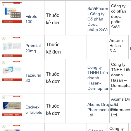
Công ty
SaViPharm
cổ phần
- Công ty
Thuốc
dược
Fitrofu
Cổ phần
phẩm
100
kê đơn
Dược
SaVi
phẩm SaVi
Anfarm
Thuốc
Hellas
Pramital
S.A.
20mg
kê đơn
Công ty
Công ty
TNHH Liê
TNHH Liên
Thuốc
doanh
Tazeurin
doanh
Hasan –
30
kê đơn
Hasan-
Dermapha
Dermapharm
Akums Dr
and
Akums Drugs &
Thuốc
Escivex
Pharmaceu
Pharmaceuticals
5 Tablets
kê đơn
Ltd.
Ltd
Công ty
Công ty