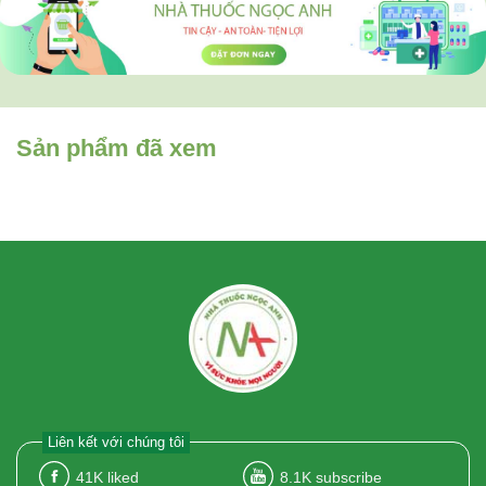
Sản phẩm đã xem
Liên kết với chúng tôi
41K
liked
8.1K
subscribe