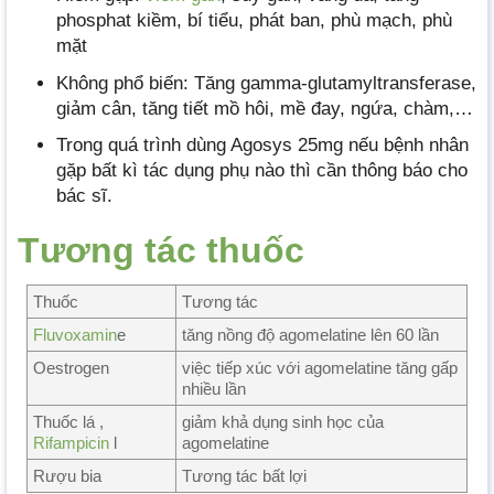
phosphat kiềm, bí tiểu, phát ban, phù mạch, phù
mặt
Không phổ biến: Tăng gamma-glutamyltransferase,
giảm cân, tăng tiết mồ hôi, mề đay, ngứa, chàm,…
Trong quá trình dùng Agosys 25mg nếu bệnh nhân
gặp bất kì tác dụng phụ nào thì cần thông báo cho
bác sĩ.
Tương tác thuốc
Thuốc
Tương tác
Fluvoxamin
e
tăng nồng độ agomelatine lên 60 lần
Oestrogen
việc tiếp xúc với agomelatine tăng gấp
nhiều lần
Thuốc lá ,
giảm khả dụng sinh học của
Rifampicin
l
agomelatine
Rượu bia
Tương tác bất lợi