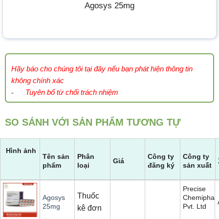
Agosys 25mg
Hãy báo cho chúng tôi tại đây nếu bạn phát hiện thông tin
không chính xác
Tuyên bố từ chối trách nhiệm
-
SO SÁNH VỚI SẢN PHẨM TƯƠNG TỰ
Hình ảnh
Tên sản
Phân
Công ty
Công ty
Giá
phẩm
loại
đăng ký
sản xuất
Precise
Thuốc
Chemiphar
Agosys
Pvt. Ltd
25mg
kê đơn