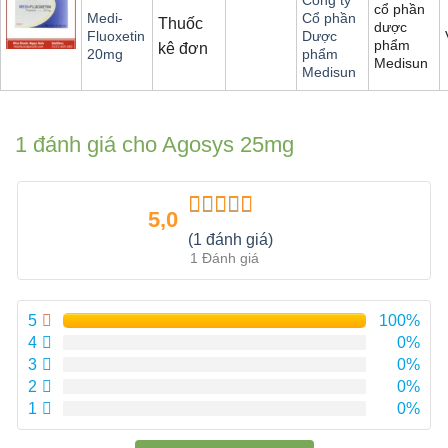
cổ phần
Medi-
Cổ phần
Thuốc
dược
Fluoxetin
Dược
phẩm
kê đơn
20mg
phẩm
Medisun
Medisun
1 đánh giá cho
Agosys 25mg
5,0
Được xếp
(1 đánh giá)
hạng
5.00
5
1 Đánh giá
sao
5
100%
4
0%
3
0%
2
0%
1
0%