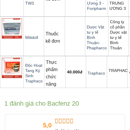
TRUNG
TW3
Ương 3 -
ƯƠNG 3
Foripharm
Công ty
cổ phần
Dược Vật
Dược vật
tư y tế
Thuốc
tư y tế
Mitidoll
Bình
kê đơn
Bình
Thuận-
Thuận
Phapharco
Thực
Độc Hoạt
phẩm
TRAPHAC
Tang Ký
40.000
đ
Traphaco
Sinh
chức
Traphaco
năng
1 đánh giá cho
Bacfenz 20
5,0