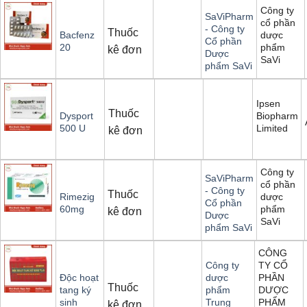
Công ty
SaViPharm
cổ phần
- Công ty
Thuốc
dược
Bacfenz
Cổ phần
phẩm
20
kê đơn
Dược
SaVi
phẩm SaVi
Ipsen
Thuốc
Biopharm
Dysport
Limited
500 U
kê đơn
Công ty
SaViPharm
cổ phần
- Công ty
Thuốc
dược
Rimezig
Cổ phần
phẩm
60mg
kê đơn
Dược
SaVi
phẩm SaVi
CÔNG
TY CỔ
Công ty
PHẦN
Độc hoạt
dược
Thuốc
DƯỢC
tang ký
phẩm
PHẨM
sinh
Trung
kê đơn