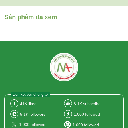
Sản phẩm đã xem
Liên kết với chúng tôi
41K
liked
8.1K
subscribe
5.1K
followers
1.000
followed
1.000
followed
1.000
followed