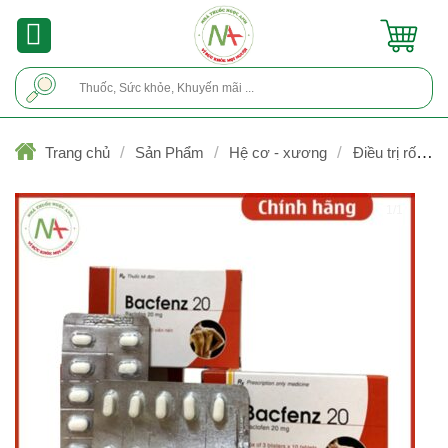
Skip
to
content
Tìm
kiếm:
/
/
/
Trang chủ
Sản Phẩm
Hệ cơ - xương
Điều trị rối loạ
thần kinh cơ
1/1