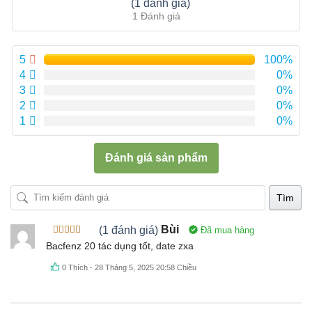
Được xếp
(1 đánh giá)
hạng
5.00
5
1 Đánh giá
sao
5
100%
4
0%
3
0%
2
0%
1
0%
Đánh giá sản phẩm
Tìm
(1 đánh giá)
Bùi
Đã mua hàng
Được xếp
Bacfenz 20 tác dụng tốt, date zxa
hạng
5
5
sao
0
Thích
-
28 Tháng 5, 2025 20:58 Chiều