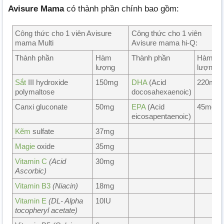
Avisure Mama
có thành phần chính bao gồm:
Công thức cho 1 viên Avisure
Công thức cho 1 viên
mama Multi
Avisure mama hi-Q:
Thành phần
Hàm
Thành phần
Hàm
lượng
lượng
Sắt
III hydroxide
150mg
DHA
(Acid
220mg
polymaltose
docosahexaenoic)
Canxi gluconate
50mg
EPA
(Acid
45mg
eicosapentaenoic)
Kẽm
sulfate
37mg
Magie
oxide
35mg
Vitamin C
(Acid
30mg
Ascorbic)
Vitamin B3
(Niacin)
18mg
Vitamin E
(DL- Alpha
10IU
tocopheryl acetate)