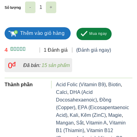
Số lượng
Avisure Mama số lượng
Thêm vào giỏ hàng
Mua ngay
4
1 Đánh giá
(Đánh giá ngay)
4.00
1
trên
5 dựa trên
0
đ
Đã bán:
15 sản phẩm
đánh giá
Thành phần
Acid Folic (Vitamin B9)
,
Biotin
,
Calci
,
DHA (Acid
Docosahexaenoic)
,
Đồng
(Copper)
,
EPA (Eicosapentaenoic
Acid)
,
Kali
,
Kẽm (ZinC)
,
Magie
,
Mangan
,
Sắt
,
Vitamin A
,
Vitamin
B1 (Thiamin)
,
Vitamin B12