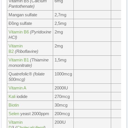
Vitamin B5
(Calcium
6mg
Pantothenate)
Mangan sulfate
2,7mg
Đồng sulfate
2,5mg
Vitamin B6
(Pyridoxine
2mg
HCl)
Vitamin
2mg
B2
(Riboflavine)
Vitamin B1
(Thiamine
1,5mg
mononitrate)
Quatrefolic®
(folate
1000mcg
500mcg)
Vitamin A
2000IU
Kali
iodide
270mcg
Biotin
30mcg
Selen
yeast 2000ppm
200mcg
Vitamin
200IU
D
3
(
Cholecalciferol
)