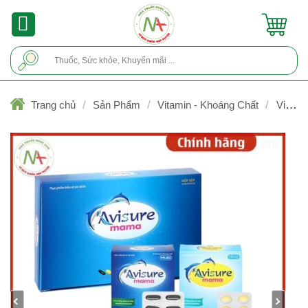
Skip
to
content
Tìm
kiếm:
/
/
/
Trang chủ
Sản Phẩm
Vitamin - Khoáng Chất
Vitami
& khoáng chất (trước & sau sinh)/Thuốc trị thiếu máu
1/18