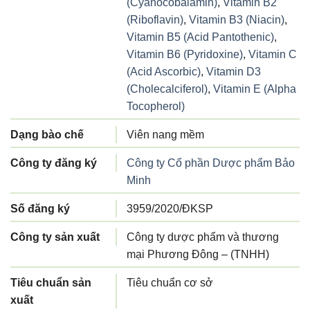
(Cyanocobalamin)
,
Vitamin B2
(Riboflavin)
,
Vitamin B3 (Niacin)
,
Vitamin B5 (Acid Pantothenic)
,
Vitamin B6 (Pyridoxine)
,
Vitamin C
(Acid Ascorbic)
,
Vitamin D3
(Cholecalciferol)
,
Vitamin E (Alpha
Tocopherol)
Dạng bào chế
Viên nang mềm
Công ty đăng ký
Công ty Cổ phần Dược phẩm Bảo
Minh
Số đăng ký
3959/2020/ĐKSP
Công ty sản xuất
Công ty dược phẩm và thương
mại Phương Đông – (TNHH)
Tiêu chuẩn sản
Tiêu chuẩn cơ sở
xuất