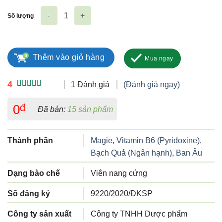
Số lượng
Ashami số lượng
Thêm vào giỏ hàng
Mua ngay
4
1 Đánh giá
(Đánh giá ngay)
4.00
1
trên
5 dựa trên
0
đ
Đã bán:
15 sản phẩm
đánh giá
Thành phần
Magie
,
Vitamin B6 (Pyridoxine)
,
Bạch Quả (Ngân hạnh)
,
Ban Âu
Dạng bào chế
Viên nang cứng
Số đăng ký
9220/2020/ĐKSP
Công ty sản xuất
Công ty TNHH Dược phẩm