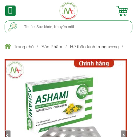
Skip
to
content
Tìm
kiếm:
/
/
/
Trang chủ
Sản Phẩm
Hệ thần kinh trung ương
Hướ
thần kinh, Bổ thần kinh
1/3