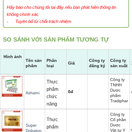
Hãy báo cho chúng tôi tại đây nếu bạn phát hiện thông tin
không chính xác
Tuyên bố từ chối trách nhiệm
-
SO SÁNH VỚI SẢN PHẨM TƯƠNG TỰ
Hình ảnh
Tên sản
Phân
Công ty
Công ty
Giá
phẩm
loại
đăng ký
sản xuất
Công ty
Thực
TNHH
phẩm
Dược
0
đ
Ashami
phẩm
chức
Tradiphar
năng
Công ty
Thực
Cổ phần
Dược
Super
phẩm
Vật tư Y
Dobaton