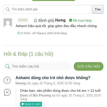
Tìm
(1 đánh giá)
Hưng
Đã mua hàng
Được xếp
Ashami hiệu quả tốt. giúp giảm đau đầu nhanh chóng
hạng
4
5
sao
0
Thích
-
25 Tháng 6, 2025 10:42 Sáng
Hỏi & Đáp (1 câu hỏi)
GỬI CÂU HỎI
Ashami dùng cho trẻ nhỏ được không?
Hương
hỏi ngày 25 Tháng 6, 2025 10:45 Sáng
Chào bạn, sản phẩm dùng được cho trẻ em > 12 tuổi
Dược sĩ Bùi Phượng
trả lời ngày 25 Tháng 6, 2025 10:47
Sáng
Quản trị viên