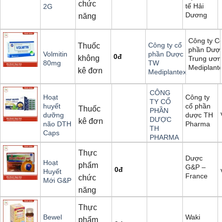
chức
tế Hải
2G
Dương
năng
Công ty C
Công ty cổ
Thuốc
phần Dượ
Volmitin
phần Dược
0
đ
không
Trung ươn
80mg
TW
Mediplant
kê đơn
Mediplantex
CÔNG
Công ty
Hoạt
TY CỔ
cổ phần
huyết
Thuốc
PHẦN
dược TH
dưỡng
DƯỢC
kê đơn
Pharma
não DTH
TH
Caps
PHARMA
Thực
Dược
Hoạt
phẩm
G&P –
0
đ
Huyết
France
chức
Mới G&P
năng
Thực
Waki
Bewel
phẩm