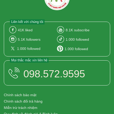
Liên kết với chúng tôi
41K
liked
8.1K
subscribe
5.1K
followers
1.000
followed
1.000
followed
1.000
followed
Mọi thắc mắc xin liên hệ
098.572.9595
Chính sách bảo mật
Chính sách đổi trả hàng
Miễn trừ trách nhiệm
Quy định về đánh giá & Bình luận