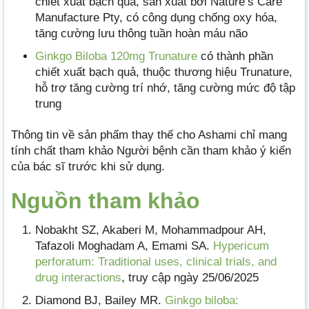
chiết xuất bạch quả, sản xuất bởi Nature’s Care
Manufacture Pty, có công dụng chống oxy hóa,
tăng cường lưu thông tuần hoàn máu não
Ginkgo Biloba 120mg Trunature
có thành phần
chiết xuất bạch quả, thuộc thương hiệu Trunature,
hỗ trợ tăng cường trí nhớ, tăng cường mức độ tập
trung
Thông tin về sản phẩm thay thế cho Ashami chỉ mang
tính chất tham khảo Người bệnh cần tham khảo ý kiến
của bác sĩ trước khi sử dụng.
Nguồn tham khảo
Nobakht SZ, Akaberi M, Mohammadpour AH,
Tafazoli Moghadam A, Emami SA.
Hypericum
perforatum: Traditional uses, clinical trials, and
drug interactions
, truy cập ngày 25/06/2025
Diamond BJ, Bailey MR.
Ginkgo biloba: