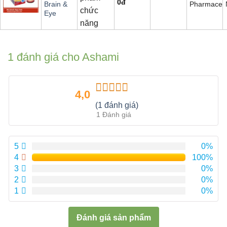
0
đ
Pharmaceut
Brain &
chức
Eye
năng
1 đánh giá cho
Ashami
4,0
Được xếp
(1 đánh giá)
hạng
4.00
1 Đánh giá
5 sao
5
0%
4
100%
3
0%
2
0%
1
0%
Đánh giá sản phẩm