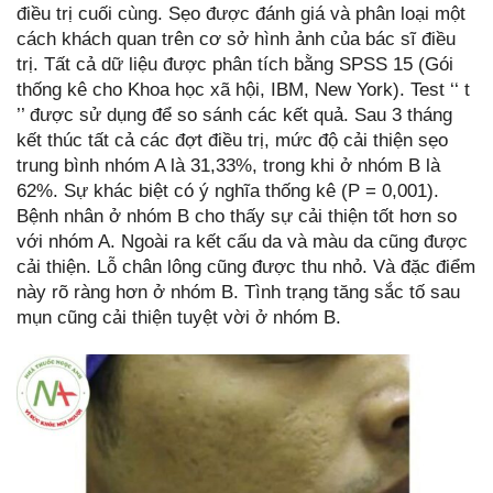
điều trị cuối cùng. Sẹo được đánh giá và phân loại một
cách khách quan trên cơ sở hình ảnh của bác sĩ điều
trị. Tất cả dữ liệu được phân tích bằng SPSS 15 (Gói
thống kê cho Khoa học xã hội, IBM, New York). Test ‘‘ t
’’ được sử dụng để so sánh các kết quả. Sau 3 tháng
kết thúc tất cả các đợt điều trị, mức độ cải thiện sẹo
trung bình nhóm A là 31,33%, trong khi ở nhóm B là
62%. Sự khác biệt có ý nghĩa thống kê (P = 0,001).
Bệnh nhân ở nhóm B cho thấy sự cải thiện tốt hơn so
với nhóm A. Ngoài ra kết cấu da và màu da cũng được
cải thiện. Lỗ chân lông cũng được thu nhỏ. Và đặc điểm
này rõ ràng hơn ở nhóm B. Tình trạng tăng sắc tố sau
mụn cũng cải thiện tuyệt vời ở nhóm B.