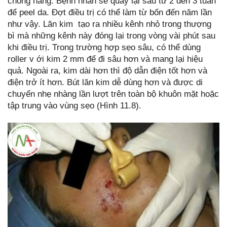
chống nắng. Bệnh nhân sẽ quay lại sau từ 2 đến 3 tuần
để peel da. Đợt điều trị có thể làm từ bốn đến năm lần
như vậy. Lăn kim tạo ra nhiều kênh nhỏ trong thượng
bì mà những kênh này đóng lại trong vòng vài phút sau
khi điều trị. Trong trường hợp sẹo sâu, có thể dùng
roller v ới kim 2 mm để đi sâu hơn và mang lại hiệu
quả. Ngoài ra, kim dài hơn thì độ dẫn điện tốt hơn và
điện trở ít hơn. Bút lăn kim dễ dùng hơn và được di
chuyển nhẹ nhàng lần lượt trên toàn bộ khuôn mặt hoặc
tập trung vào vùng sẹo (Hình 11.8).