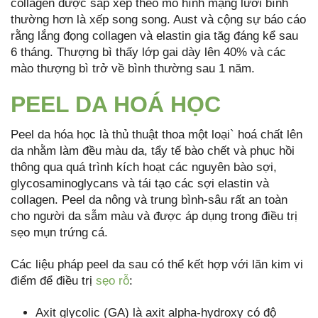
collagen được sắp xếp theo mô hình mạng lưới bình
thường hơn là xếp song song. Aust và cộng sự báo cáo
rằng lắng đọng collagen và elastin gia tăg đáng kể sau
6 tháng. Thượng bì thấy lớp gai dày lên 40% và các
mào thượng bì trở về bình thường sau 1 năm.
PEEL DA HOÁ HỌC
Peel da hóa học là thủ thuật thoa một loại` hoá chất lên
da nhằm làm đều màu da, tẩy tế bào chết và phục hồi
thông qua quá trình kích hoạt các nguyên bào sợi,
glycosaminoglycans và tái tạo các sợi elastin và
collagen. Peel da nông và trung bình-sâu rất an toàn
cho người da sẫm màu và được áp dụng trong điều trị
sẹo mụn trứng cá.
Các liệu pháp peel da sau có thể kết hợp với lăn kim vi
điểm để điều trị
sẹo rỗ
:
Axit glycolic (GA) là axit alpha-hydroxy có độ