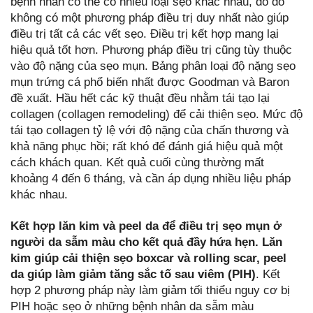
bệnh nhân có thể có nhiều loại sẹo khác nhau, do đó
không có một phương pháp điều trị duy nhất nào giúp
điều trị tất cả các vết sẹo. Điều trị kết hợp mang lại
hiệu quả tốt hơn. Phương pháp điều trị cũng tùy thuộc
vào độ nặng của sẹo mụn. Bảng phân loại độ nặng sẹo
mụn trứng cá phổ biến nhất được Goodman và Baron
đề xuất. Hầu hết các kỹ thuật đều nhằm tái tạo lại
collagen (collagen remodeling) để cải thiện sẹo. Mức độ
tái tạo collagen tỷ lệ với độ nặng của chấn thương và
khả năng phục hồi; rất khó để đánh giá hiệu quả một
cách khách quan. Kết quả cuối cùng thường mất
khoảng 4 đến 6 tháng, và cần áp dụng nhiều liệu pháp
khác nhau.
Kết hợp lăn kim và peel da để điều trị sẹo mụn ở
người da sẫm màu cho kết quả đầy hứa hẹn. Lăn
kim giúp cải thiện sẹo boxcar và rolling scar, peel
da giúp làm giảm tăng sắc tố sau viêm (PIH)
. Kết
hợp 2 phương pháp này làm giảm tối thiểu nguy cơ bị
PIH hoặc sẹo ở những bệnh nhân da sẫm màu