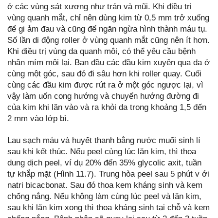
ở các vùng sát xương như trán và mũi. Khi điều trị
vùng quanh mắt, chỉ nên dùng kim từ 0,5 mm trở xuống
để gi ảm đau và cũng để ngăn ngừa hình thành máu tụ.
Số lần di động roller ở vùng quanh mắt cũng nên ít hơn.
Khi điều trị vùng da quanh môi, có thể yêu cầu bệnh
nhân mím môi lại. Ban đầu các đầu kim xuyên qua da ở
cùng một góc, sau đó đi sâu hơn khi roller quay. Cuối
cùng các đầu kim được rút ra ở một góc ngược lại, vì
vậy làm uốn cong hướng và chuyển hướng đường đi
của kim khi lăn vào và ra khỏi da trong khoảng 1,5 đến
2 mm vào lớp bì.
Lau sạch máu và huyết thanh bằng nước muối sinh lí
sau khi kết thúc. Nếu peel cùng lúc lăn kim, thì thoa
dung dịch peel, ví dụ 20% đến 35% glycolic axit, tuần
tự khắp mặt (Hình 11.7). Trung hòa peel sau 5 phút v ới
natri bicacbonat. Sau đó thoa kem kháng sinh và kem
chống nắng. Nếu không làm cùng lúc peel và lăn kim,
sau khi lăn kim xong thì thoa kháng sinh tại chỗ và kem