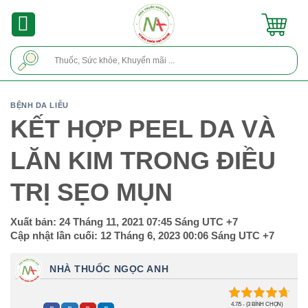
Skip
to
content
Tìm
kiếm:
BỆNH DA LIỄU
KẾT HỢP PEEL DA VÀ
LĂN KIM TRONG ĐIỀU
TRỊ SẸO MỤN
Xuất bản:
24 Tháng 11, 2021 07:45 Sáng
UTC +7
Cập nhật lần cuối:
12 Tháng 6, 2023 00:06 Sáng
UTC +7
NHÀ THUỐC NGỌC ANH
4.7/5 - (3 BÌNH CHỌN)