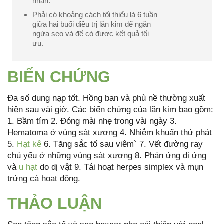
nhân.
Phải có khoảng cách tối thiểu là 6 tuần
giữa hai buổi điều trị lăn kim để ngăn
ngừa sẹo và để có được kết quả tối
ưu.
BIẾN CHỨNG
Đa số dung nạp tốt. Hồng ban và phù nề thường xuất
hiện sau vài giờ. Các biến chứng của lăn kim bao gồm:
1. Bầm tím 2. Đóng mài nhẹ trong vài ngày 3.
Hematoma ở vùng sát xương 4. Nhiễm khuẩn thứ phát
5.
Hạt kê
6. Tăng sắc tố sau viêm` 7. Vết đường ray
chủ yếu ở những vùng sát xương 8. Phản ứng dị ứng
và
u hạt
do dị vật 9. Tái hoạt herpes simplex và mụn
trứng cá hoạt động.
THẢO LUẬN