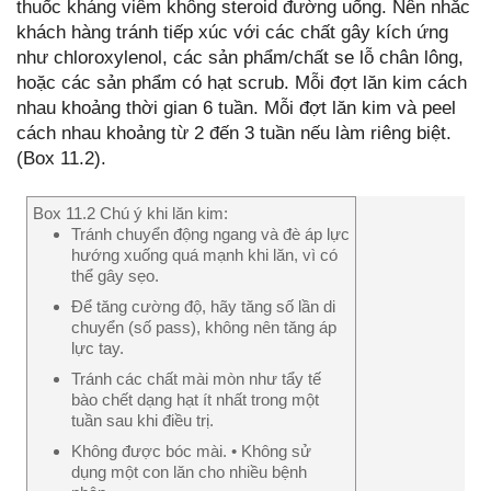
thuốc kháng viêm không steroid đường uống. Nên nhắc
khách hàng tránh tiếp xúc với các chất gây kích ứng
như chloroxylenol, các sản phẩm/chất se lỗ chân lông,
hoặc các sản phẩm có hạt scrub. Mỗi đợt lăn kim cách
nhau khoảng thời gian 6 tuần. Mỗi đợt lăn kim và peel
cách nhau khoảng từ 2 đến 3 tuần nếu làm riêng biệt.
(Box 11.2).
Box 11.2 Chú ý khi lăn kim:
Tránh chuyển động ngang và đè áp lực
hướng xuống quá mạnh khi lăn, vì có
thể gây sẹo.
Để tăng cường độ, hãy tăng số lần di
chuyển (số pass), không nên tăng áp
lực tay.
Tránh các chất mài mòn như tẩy tế
bào chết dạng hạt ít nhất trong một
tuần sau khi điều trị.
Không được bóc mài. • Không sử
dụng một con lăn cho nhiều bệnh