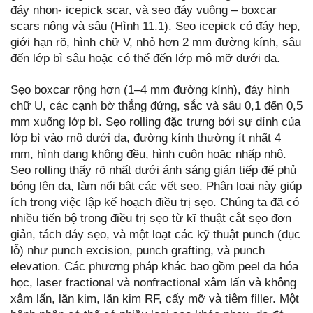
đáy nhọn- icepick scar, và sẹo đáy vuông – boxcar
scars nông và sâu (Hình 11.1). Sẹo icepick có đáy hẹp,
giới hạn rõ, hình chữ V, nhỏ hơn 2 mm đường kính, sâu
đến lớp bì sâu hoặc có thể đến lớp mô mỡ dưới da.
Sẹo boxcar rộng hơn (1–4 mm đường kính), đáy hình
chữ U, các cạnh bờ thẳng đứng, sắc và sâu 0,1 đến 0,5
mm xuống lớp bì. Sẹo rolling đặc trưng bởi sự dính của
lớp bì vào mô dưới da, đường kính thường ít nhất 4
mm, hình dạng không đều, hình cuộn hoặc nhấp nhô.
Sẹo rolling thấy rõ nhất dưới ánh sáng gián tiếp để phủ
bóng lên da, làm nổi bật các vết sẹo. Phân loại này giúp
ích trong việc lập kế hoạch điều trị sẹo. Chúng ta đã có
nhiều tiến bộ trong điều trị sẹo từ kĩ thuật cắt sẹo đơn
giản, tách đáy sẹo, và một loạt các kỹ thuật punch (đục
lỗ) như punch excision, punch grafting, và punch
elevation. Các phương pháp khác bao gồm peel da hóa
học, laser fractional và nonfractional xâm lấn và không
xâm lấn, lăn kim, lăn kim RF, cấy mỡ và tiêm filler. Một