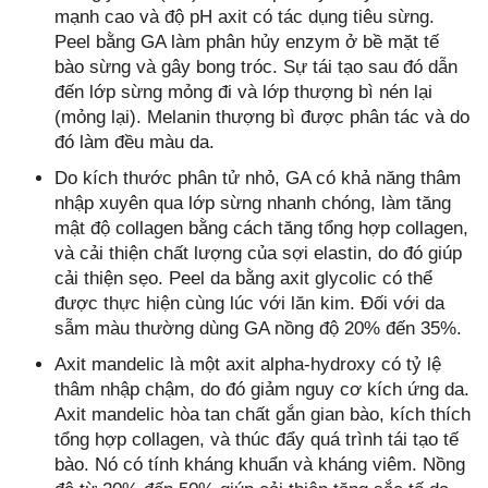
mạnh cao và độ pH axit có tác dụng tiêu sừng.
Peel bằng GA làm phân hủy enzym ở bề mặt tế
bào sừng và gây bong tróc. Sự tái tạo sau đó dẫn
đến lớp sừng mỏng đi và lớp thượng bì nén lại
(mỏng lại). Melanin thượng bì được phân tác và do
đó làm đều màu da.
Do kích thước phân tử nhỏ, GA có khả năng thâm
nhập xuyên qua lớp sừng nhanh chóng, làm tăng
mật độ collagen bằng cách tăng tổng hợp collagen,
và cải thiện chất lượng của sợi elastin, do đó giúp
cải thiện sẹo. Peel da bằng axit glycolic có thể
được thực hiện cùng lúc với lăn kim. Đối với da
sẫm màu thường dùng GA nồng độ 20% đến 35%.
Axit mandelic là một axit alpha-hydroxy có tỷ lệ
thâm nhập chậm, do đó giảm nguy cơ kích ứng da.
Axit mandelic hòa tan chất gắn gian bào, kích thích
tổng hợp collagen, và thúc đẩy quá trình tái tạo tế
bào. Nó có tính kháng khuẩn và kháng viêm. Nồng