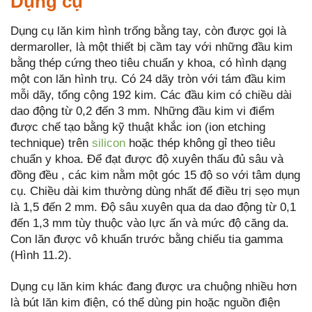
Dụng cụ
Dụng cụ lăn kim hình trống bằng tay, còn được gọi là
dermaroller, là một thiết bị cầm tay với những đầu kim
bằng thép cứng theo tiêu chuẩn y khoa, có hình dạng
một con lăn hình trụ. Có 24 dãy tròn với tám đầu kim
mỗi dãy, tổng cộng 192 kim. Các đầu kim có chiều dài
dao động từ 0,2 đến 3 mm. Những đầu kim vi điểm
được chế tạo bằng kỹ thuật khắc ion (ion etching
technique) trên
silicon
hoặc thép không gỉ theo tiêu
chuẩn y khoa. Để đạt được độ xuyên thấu đủ sâu và
đồng đều , các kim nằm một góc 15 độ so với tâm dụng
cụ. Chiều dài kim thường dùng nhất để điều trị sẹo mụn
là 1,5 đến 2 mm. Độ sâu xuyên qua da dao động từ 0,1
đến 1,3 mm tùy thuộc vào lực ấn và mức độ căng da.
Con lăn được vô khuẩn trước bằng chiếu tia gamma
(Hình 11.2).
Dụng cụ lăn kim khác đang được ưa chuộng nhiều hơn
là bút lăn kim điện, có thể dùng pin hoặc nguồn điện