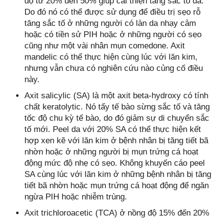
độ từ 20% đến 50% giúp cải thiện tăng sắc tố da.
Do đó nó có thể được sử dụng để điều trị sẹo rỗ
tăng sắc tố ở những người có làn da nhạy cảm
hoặc có tiền sử PIH hoặc ở những người có sẹo
cũng như một vài nhân mụn comedone. Axit
mandelic có thể thực hiện cùng lúc với lăn kim,
nhưng vẫn chưa có nghiên cứu nào củng cố điều
này.
Axit salicylic (SA) là một axit beta-hydroxy có tính
chất keratolytic. Nó tẩy tế bào sừng sắc tố và tăng
tốc độ chu kỳ tế bào, do đó giảm sự di chuyển sắc
tố mới. Peel da với 20% SA có thể thực hiện kết
hợp xen kẽ với lăn kim ở bệnh nhân bị tăng tiết bã
nhờn hoặc ở những người bị mụn trứng cá hoạt
động mức độ nhẹ có sẹo. Không khuyến cáo peel
SA cùng lúc với lăn kim ở những bệnh nhân bị tăng
tiết bã nhờn hoặc mụn trứng cá hoạt động để ngăn
ngừa PIH hoặc nhiễm trùng.
Axit trichloroacetic (TCA) ở nồng độ 15% đến 20%