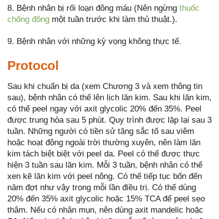
8. Bệnh nhân bị rối loạn đông máu (Nên ngừng
thuốc
chống đông
một tuần trước khi làm thủ thuật.).
9. Bệnh nhân với những kỳ vọng không thực tế.
Protocol
Sau khi chuẩn bị da (xem Chương 3 và xem thông tin
sau), bệnh nhân có thể lên lịch lăn kim. Sau khi lăn kim,
có thể peel ngay với axit glycolic 20% đến 35%. Peel
được trung hòa sau 5 phút. Quy trình được lặp lại sau 3
tuần. Những người có tiền sử tăng sắc tố sau viêm
hoặc hoạt động ngoài trời thường xuyên, nên làm lăn
kim tách biệt biệt với peel da. Peel có thể được thực
hiện 3 tuần sau lăn kim. Mỗi 3 tuần, bệnh nhân có thể
xen kẽ lăn kim với peel nông. Có thể tiếp tục bốn đến
năm đợt như vậy trong mỗi lần điều trị. Có thể dùng
20% đến 35% axit glycolic hoặc 15% TCA để peel sẹo
thâm. Nếu có nhân mụn, nên dùng axit mandelic hoặc