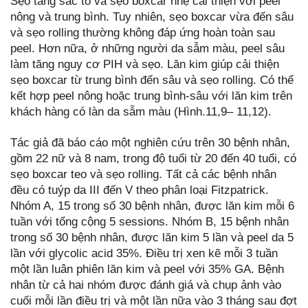
Sẹo tăng sắc tố và sẹo boxcar nhẹ cải thiện với peel
nông và trung bình. Tuy nhiên, sẹo boxcar vừa đến sâu
và sẹo rolling thường không đáp ứng hoàn toàn sau
peel. Hơn nữa, ở những người da sẫm màu, peel sâu
làm tăng nguy cơ PIH và sẹo. Lăn kim giúp cải thiện
sẹo boxcar từ trung bình đến sâu và sẹo rolling. Có thể
kết hợp peel nông hoặc trung bình-sâu với lăn kim trên
khách hàng có làn da sẫm màu (Hình.11,9– 11,12).
Tác giả đã báo cáo một nghiên cứu trên 30 bệnh nhân,
gồm 22 nữ và 8 nam, trong độ tuổi từ 20 đến 40 tuổi, có
sẹo boxcar teo và sẹo rolling. Tất cả các bệnh nhân
đều có tuýp da III đến V theo phân loại Fitzpatrick.
Nhóm A, 15 trong số 30 bệnh nhân, được lăn kim mỗi 6
tuần với tổng cộng 5 sessions. Nhóm B, 15 bệnh nhân
trong số 30 bệnh nhân, được lăn kim 5 lần và peel da 5
lần với glycolic acid 35%. Điều trị xen kẽ mỗi 3 tuần
một lần luân phiên lăn kim và peel với 35% GA. Bệnh
nhân từ cả hai nhóm được đánh giá và chụp ảnh vào
cuối mỗi lần điều trị và một lần nữa vào 3 tháng sau đợt