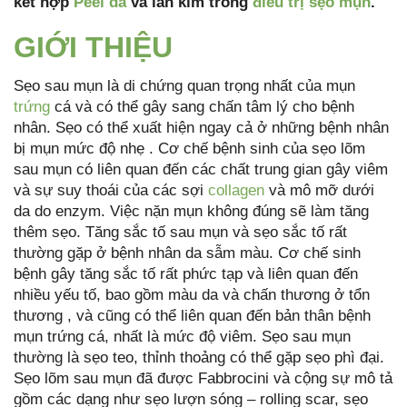
kết hợp
Peel da
và lăn kim trong
điều trị sẹo mụn
.
GIỚI THIỆU
Sẹo sau mụn là di chứng quan trọng nhất của mụn
trứng
cá và có thể gây sang chấn tâm lý cho bệnh
nhân. Sẹo có thể xuất hiện ngay cả ở những bệnh nhân
bị mụn mức độ nhẹ . Cơ chế bệnh sinh của sẹo lõm
sau mụn có liên quan đến các chất trung gian gây viêm
và sự suy thoái của các sợi
collagen
và mô mỡ dưới
da do enzym. Việc nặn mụn không đúng sẽ làm tăng
thêm sẹo. Tăng sắc tố sau mụn và sẹo sắc tố rất
thường gặp ở bệnh nhân da sẫm màu. Cơ chế sinh
bệnh gây tăng sắc tố rất phức tạp và liên quan đến
nhiều yếu tố, bao gồm màu da và chấn thương ở tổn
thương , và cũng có thể liên quan đến bản thân bệnh
mụn trứng cá, nhất là mức độ viêm. Sẹo sau mụn
thường là sẹo teo, thỉnh thoảng có thể gặp sẹo phì đại.
Sẹo lõm sau mụn đã được Fabbrocini và cộng sự mô tả
gồm các dạng như sẹo lượn sóng – rolling scar, sẹo