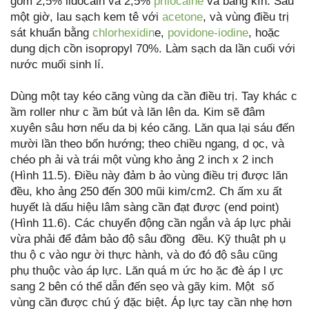
gồm 2,5% lidocain và 2,5%
prilocaine
và băng kín. Sau
một giờ, lau sạch kem tê với
acetone
, và vùng điều trị
sát khuẩn bằng
chlorhexidin
e,
povidone-iodine
, hoặc
dung dịch cồn isopropyl 70%. Làm sạch da lần cuối với
nước muối sinh lí.
Dùng một tay kéo căng vùng da cần điều trị. Tay khác c
ầm roller như c ầm bút và lăn lên da. Kim sẽ đâm
xuyên sâu hơn nếu da bị kéo căng. Lăn qua lại sáu đến
mười lần theo bốn hướng; theo chiều ngang, d ọc, và
chéo ph ải và trái một vùng kho ảng 2 inch x 2 inch
(Hình 11.5). Điều này đảm b ảo vùng điều trị được lăn
đều, kho ảng 250 đến 300 mũi kim/cm2. Ch ấm xu ất
huyết là dấu hiệu lâm sàng cần đạt được (end point)
(Hình 11.6). Các chuyển động cần ngắn và áp lực phải
vừa phải để đảm bảo độ sâu đồng đều. Kỹ thuật ph ụ
thu ộ c vào ngư ời thực hành, và do đó độ sâu cũng
phụ thuộc vào áp lực. Lăn quá m ức ho ặc đè áp l ực
sang 2 bên có thể dẫn đến sẹo và gãy kim. Một số
vùng cần được chú ý đặc biệt. Áp lực tay cần nhẹ hơn