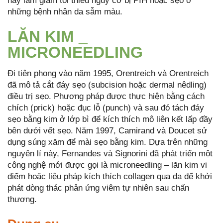
này làm giảm tối thiểu nguy cơ bị PIH hoặc sẹo ở
những bệnh nhân da sẫm màu.
LĂN KIM _
MICRONEEDLING
Đi tiên phong vào năm 1995, Orentreich và Orentreich
đã mô tả cắt đáy sẹo (subcision hoặc dermal nêdling)
điều trị sẹo. Phương pháp được thực hiện bằng cách
chích (prick) hoặc đục lỗ (punch) và sau đó tách đáy
sẹo bằng kim ở lớp bì để kích thích mô liên kết lấp đầy
bên dưới vết sẹo. Năm 1997, Camirand và Doucet sử
dụng súng xăm để mài sẹo bằng kim. Dựa trên những
nguyên lí này, Fernandes và Signorini đã phát triển một
công nghệ mới được gọi là microneedling – lăn kim vi
điểm hoặc liệu pháp kích thích collagen qua da để khởi
phát dòng thác phản ứng viêm tự nhiên sau chấn
thương.