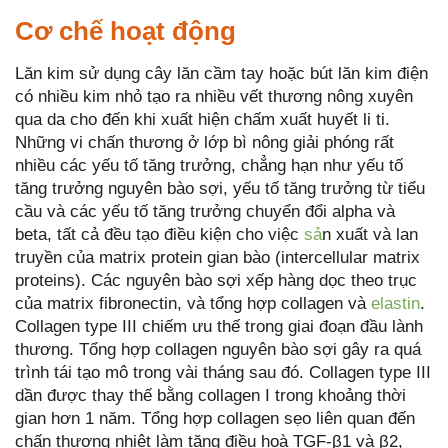
Cơ chế hoạt động
Lăn kim sử dụng cây lăn cầm tay hoặc bút lăn kim điện
có nhiều kim nhỏ tạo ra nhiều vết thương nông xuyên
qua da cho đến khi xuất hiện chấm xuất huyết li ti.
Những vi chấn thương ở lớp bì nông giải phóng rất
nhiều các yếu tố tăng trưởng, chẳng hạn như yếu tố
tăng trưởng nguyên bào sợi, yếu tố tăng trưởng từ tiểu
cầu và các yếu tố tăng trưởng chuyển đổi alpha và
beta, tất cả đều tạo điều kiện cho việc
sả
n xuất và lan
truyền của matrix protein gian bào (intercellular matrix
proteins). Các nguyên bào sợi xếp hàng dọc theo trục
của matrix fibronectin, và tổng hợp collagen và
elastin
.
Collagen type III chiếm ưu thế trong giai đoạn đầu lành
thương. Tổng hợp collagen nguyên bào sợi gây ra quá
trình tái tạo mô trong vài tháng sau đó. Collagen type III
dần được thay thế bằng collagen I trong khoảng thời
gian hơn 1 năm. Tổng hợp collagen sẹo liên quan đến
chấn thương nhiệt làm tăng điều hoà TGF-β1 và β2,