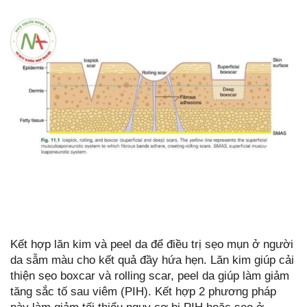
Kết hợp lăn kim và peel da để điều trị sẹo mụn ở người
da sẫm màu cho kết quả đầy hứa hẹn. Lăn kim giúp cải
thiện sẹo boxcar và rolling scar, peel da giúp làm giảm
tăng sắc tố sau viêm (PIH). Kết hợp 2 phương pháp