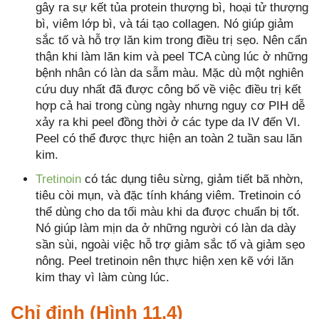
gây ra sự kết tủa protein thượng bì, hoại tử thượng
bì, viêm lớp bì, và tái tạo collagen. Nó giúp giảm
sắc tố và hỗ trợ lăn kim trong điều trị sẹo. Nên cẩn
thận khi làm lăn kim và peel TCA cùng lúc ở những
bệnh nhân có làn da sẫm màu. Mặc dù một nghiên
cứu duy nhất đã được công bố về việc điều trị kết
hợp cả hai trong cùng ngày nhưng nguy cơ PIH dễ
xảy ra khi peel đồng thời ở các type da IV đến VI.
Peel có thể được thực hiện an toàn 2 tuần sau lăn
kim.
Tretinoin
có tác dụng tiêu sừng, giảm tiết bã nhờn,
tiêu còi mụn, và đặc tính kháng viêm. Tretinoin có
thể dùng cho da tối màu khi da được chuẩn bị tốt.
Nó giúp làm mịn da ở những người có làn da dày
sần sùi, ngoài việc hỗ trợ giảm sắc tố và giảm sẹo
nông. Peel tretinoin nên thực hiện xen kẽ với lăn
kim thay vì làm cùng lúc.
Chỉ định (Hình 11.4)