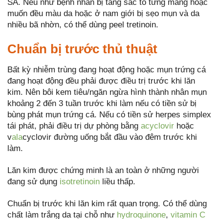
SA. Nếu như bệnh nhân bị tăng sắc tố từng mảng hoặc
muốn đều màu da hoặc ở nam giới bị sẹo mụn và da
nhiều bã nhờn, có thể dùng peel tretinoin.
Chuẩn bị trước thủ thuật
Bất kỳ nhiễm trùng đang hoạt động hoặc mụn trứng cá
đang hoạt động đều phải được điều trị trước khi lăn
kim. Nên bôi kem tiêu/ngăn ngừa hình thành nhân mụn
khoảng 2 đến 3 tuần trước khi làm nếu có tiền sử bị
bùng phát mụn trứng cá. Nếu có tiền sử herpes simplex
tái phát, phải điều trị dự phòng bằng
acyclovir
hoặc
v
ala
cyclovir đường uống bắt đầu vào đêm trước khi
làm.
Lăn kim được chứng minh là an toàn ở những người
đang sử dụng
isotretinoin
liều thấp.
Chuẩn bị trước khi lăn kim rất quan trọng. Có thể dùng
chất làm trắng da tại chỗ như
hydroquinone
,
vitamin C